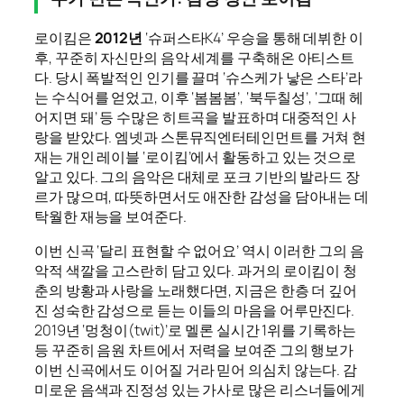
로이킴은
2012년
‘슈퍼스타K4’ 우승을 통해 데뷔한 이
후, 꾸준히 자신만의 음악 세계를 구축해온 아티스트
다. 당시 폭발적인 인기를 끌며 ‘슈스케가 낳은 스타’라
는 수식어를 얻었고, 이후 ‘봄봄봄’, ‘북두칠성’, ‘그때 헤
어지면 돼’ 등 수많은 히트곡을 발표하며 대중적인 사
랑을 받았다. 엠넷과 스톤뮤직엔터테인먼트를 거쳐 현
재는 개인 레이블 ‘로이킴’에서 활동하고 있는 것으로
알고 있다. 그의 음악은 대체로 포크 기반의 발라드 장
르가 많으며, 따뜻하면서도 애잔한 감성을 담아내는 데
탁월한 재능을 보여준다.
이번 신곡 ‘달리 표현할 수 없어요’ 역시 이러한 그의 음
악적 색깔을 고스란히 담고 있다. 과거의 로이킴이 청
춘의 방황과 사랑을 노래했다면, 지금은 한층 더 깊어
진 성숙한 감성으로 듣는 이들의 마음을 어루만진다.
2019년 ‘멍청이(twit)’로 멜론 실시간 1위를 기록하는
등 꾸준히 음원 차트에서 저력을 보여준 그의 행보가
이번 신곡에서도 이어질 거라 믿어 의심치 않는다. 감
미로운 음색과 진정성 있는 가사로 많은 리스너들에게