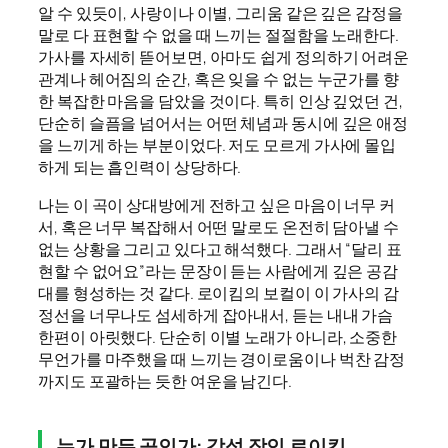
알 수 있듯이, 사랑이나 이별, 그리움 같은 깊은 감정을
말로 다 표현할 수 없을 때 느끼는 절절함을 노래한다.
가사를 자세히 뜯어보면, 아마도 쉽게 정의하기 어려운
관계나 헤어짐의 순간, 혹은 잊을 수 없는 누군가를 향
한 복잡한 마음을 담았을 것이다. 특히 인상 깊었던 건,
단순히 슬픔을 넘어서는 어떤 체념과 동시에 깊은 애정
을 느끼게 하는 부분이었다. 저도 모르게 가사에 몰입
하게 되는 흡인력이 상당하다.
나는 이 곡이 상대방에게 전하고 싶은 마음이 너무 커
서, 혹은 너무 복잡해서 어떤 말로도 온전히 담아낼 수
없는 상황을 그리고 있다고 해석했다. 그래서 “달리 표
현할 수 없어요”라는 문장이 듣는 사람에게 깊은 공감
대를 형성하는 것 같다. 로이킴의 보컬이 이 가사의 감
정선을 너무나도 섬세하게 잡아내서, 듣는 내내 가슴
한편이 아릿했다. 단순히 이별 노래가 아니라, 소중한
무언가를 마주했을 때 느끼는 경이로움이나 벅찬 감정
까지도 포괄하는 듯한 여운을 남긴다.
누가 만든 곡인가: 감성 장인 로이킴