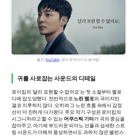
출처:
YouTube
(공식 뮤직비디오 썸네일)
귀를 사로잡는 사운드의 디테일
로이킴의 ‘달리 표현할 수 없어요’는 첫 소절부터 멜로
디에 압도당했다. 전반적으로
느린 템포
의 곡이지만,
결코 지루하지 않다. 오히려 그 느린 흐름 속에서 감정
선이 더 진하게 다가왔다. 주요 악기 구성은 로이킴의
시그니처라고 할 수 있는
어쿠스틱 기타
가 곡의 중심을
잡아주고, 여기에 부드러운 피아노 선율과 섬세한 스트
링 사운드가 더해져 풍성하면서도 과하지 않은 밸런스