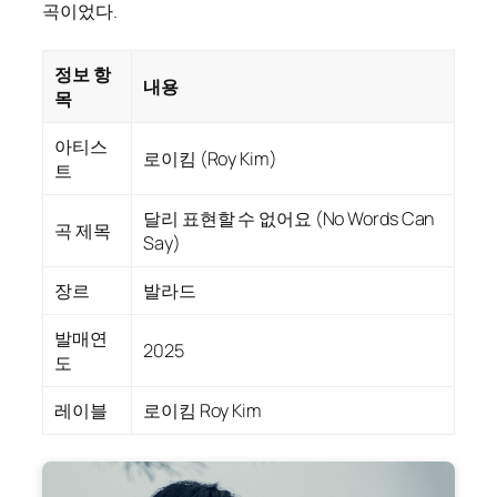
곡이었다.
정보 항
내용
목
아티스
로이킴 (Roy Kim)
트
달리 표현할 수 없어요 (No Words Can
곡 제목
Say)
장르
발라드
발매연
2025
도
레이블
로이킴 Roy Kim