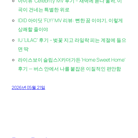
아이유 ‘Celebrity’ MV 후기 – 새벽에 듣다 울컥, 이
곡이 건네는 특별한 위로
IDID 아이딧 ‘FLY!’ MV 리뷰: 뻔한 꿈 이야기, 이렇게
상쾌할 줄이야
IU ‘LILAC’ 후기 – 벚꽃 지고 라일락 피는 계절에 들으
면 딱
라이스보이 슬립스X카더가든 ‘Home Sweet Home’
후기 — 버스 안에서 나를 붙잡은 이질적인 편안함
2026년 05월 21일