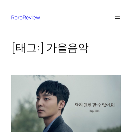
콘
텐
RoroReview
츠
로
바
로
[태그:]
가을음악
가
기