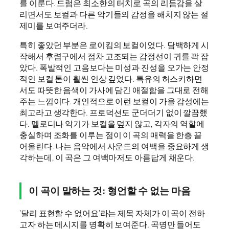
를 이룬다. 드럼은 최소한의 터치로 곡의 리듬감을 살
리면서도 보컬과 다른 악기들의 감정을 해치지 않는 절
제미를 보여주더라.
특히 좋았던 부분은 로이킴의 보컬이었다. 담백하게 시
작해서 후렴구에서 점차 고조되는 감정선이 귀를 꽉 잡
았다. 폭발적인 고음보다는 미성과 진성을 오가는 안정
적인 보컬 톤이 훨씬 인상 깊었다. 특유의 허스키하면
서도 따뜻한 음색이 가사에 담긴 애절함을 그대로 전해
주는 느낌이다. 개인적으로 이런 보컬이 가을 감성에는
최고라고 생각한다. 프로덕션도 군더더기 없이 깔끔했
다. 멜로디나 악기가 보컬을 덮지 않고, 각자의 역할에
충실하며 조화를 이루는 점이 이 곡의 매력을 한층 끌
어올린다. 나는 음악에서 사운드의 여백을 중요하게 생
각하는데, 이 곡은 그 여백마저도 아름답게 채운다.
이 곡이 말하는 것: 형언할 수 없는 마음
‘달리 표현할 수 없어요’라는 제목 자체가 이 곡이 전하
고자 하는 메시지를 명확히 보여준다. 곡명만 들어도