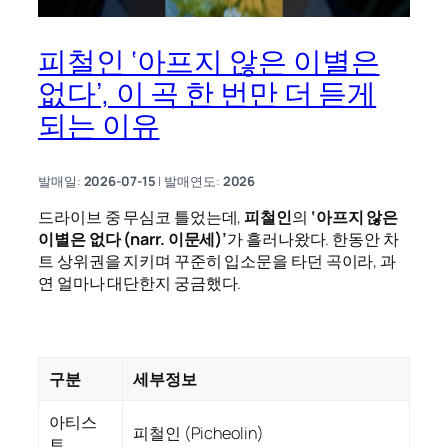
피철인 ‘아프지 않은 이별은
없다’, 이 곡 한 번만 더 듣게
되는 이유
발매일:
2026-07-15
| 발매연도:
2026
드라이브 중 무심코 틀었는데,
피철인
의
‘아프지 않은
이별은 없다 (narr. 이문세)’
가 흘러나왔다. 한동안 차
트 상위권을 지키며 꾸준히 입소문을 타던 곡이라, 과
연 얼마나 대단한지 궁금했다.
구분
세부정보
아티스
피철인 (Picheolin)
트