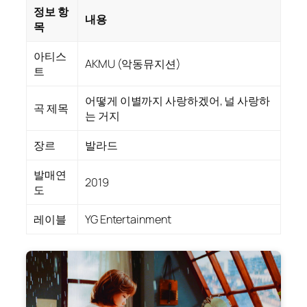
정보 항
내용
목
아티스
AKMU (악동뮤지션)
트
어떻게 이별까지 사랑하겠어, 널 사랑하
곡 제목
는 거지
장르
발라드
발매연
2019
도
레이블
YG Entertainment