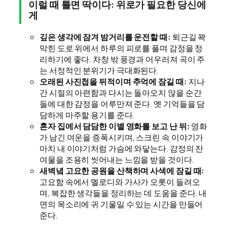
이럴 때 틀면 딱이다: 위로가 필요한 당신에
게
깊은 생각에 잠겨 밤거리를 운전할 때:
퇴근길 꽉
막힌 도로 위에서 하루의 피로를 풀며 감정을 정
리하기에 좋다. 차창 밖 풍경과 어우러져 곡이 주
는 서정적인 분위기가 극대화된다.
오래된 사진첩을 뒤적이며 추억에 잠길 때:
지나
간 시절의 아련함과 다시는 돌아오지 않을 순간
들에 대한 감정을 어루만져 준다. 옛 기억들을 담
담하게 마주할 용기를 준다.
혼자 집에서 담담한 이별 영화를 보고 난 뒤:
영화
가 남긴 여운을 증폭시키며, 스크린 속 이야기가
마치 내 이야기처럼 가슴에 와닿는다. 감정의 잔
여물을 조용히 씻어내는 느낌을 받을 것이다.
새벽녘 고요한 공원을 산책하며 사색에 잠길 때:
고요함 속에서 멜로디와 가사가 오롯이 들려오
며, 복잡한 생각들을 정리하는 데 도움을 준다. 내
면의 목소리에 귀 기울일 수 있는 시간을 만들어
준다.