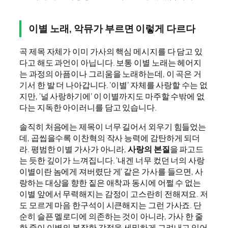
이별 노래, 악뮤가 부르면 이렇게 다르다
곡 제목 자체가 이미 가사의 핵심 메시지를 다 담고 있
다고 해도 과언이 아닙니다. 보통 이별 노래는 헤어지
는 과정의 아픔이나 그리움을 노래하는데, 이 곡은 거
기서 한 발 더 나아갑니다. ‘이별’ 자체를 사랑할 수는 없
지만, ‘널 사랑하기에’ 이 이별까지도 마주할 수밖에 없
다는 지독한 아이러니를 담고 있습니다.
솔직히 처음에는 제목이 너무 길어서 외우기 힘들었는
데, 곱씹을수록 이찬혁의 작사 능력에 감탄하게 되더
라. 평범한 이별 가사가 아니라,
사랑의 본질
을 파고드
는 듯한 깊이가 느껴집니다. ‘내겐 너무 컸던 너의 사랑
이별이란 놈에게 져버렸단 게’ 같은 가사를 들으면, 사
랑하는 대상을 향한 짙은 애착과 동시에 어쩔 수 없는
이별 앞에서 무력해지는 감정이 고스란히 전해져요. 저
도 모르게 마음 한구석이 시큰해지는 그런 가사죠. 단
순히 슬픈 멜로디에 의존하는 것이 아니라, 가사 한 줄
한 줄이 이별의 복잡한 감정을 세밀하게 그려내고 있어