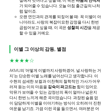
실에서 벗어나고 싶을 때, 이 곡은
마음의 안식처
가 되어줄 수 있습니다. 오늘 아침 출근길의 나처
럼 말이죠.
오랜 연인과의 관계를 되짚어 볼 때: 꼭 이별이 아
니더라도, 사랑의 복잡미묘한 감정을 다시 한번
곱씹어보고 싶을 때, 이 곡은
성찰의 시간
을 제공
할 수 있을 거예요.
이별 그 이상의 감동, 별점
★★★★☆
AKMU의 ‘어떻게 이별까지 사랑하겠어, 널 사랑하는 거
지’는 단순한 이별 노래를 넘어선다고 생각합니다. 이
수현의 섬세한 보컬과 이찬혁의 철학적인 가사가 어우
러져 듣는 이의 마음을
깊숙이 파고드는
힘이 있어요.
악뮤가 보여줄 수 있는 감정선의 폭이 얼마나 넓은지
다시 한번 느끼게 해준 곡이었습니다. 과장된 슬픔 없
이 담담하게 이별을 이야기하는 방식이 오히려 더 진한
여운을 남기죠. 가끔 이런 곡을 들으면서, 여러분은 어