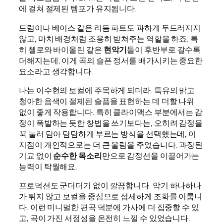
에 걸쳐 절제된 템포가 유지됩니다.
드럼이나 베이스 같은 리듬 파트도 과하게 두드러지지
않고, 마치 배경처럼 조용히 받쳐주는 역할을 하죠. 특
히 첼로와 바이올린 같은
현악기
들이 후반부로 갈수록
더해지는데, 이게 곡의 슬픈 정서를 배가시키는 중요한
요소라고 생각합니다.
나는 이수현의 보컬에 주목하게 되더라. 특유의 맑고
청아한 음색이 절제된 슬픔을 표현하는 데 더할 나위
없이 좋게 작용합니다. 특히 클라이맥스 부분에서는 감
정이 폭발하는 듯한 창법을 쓰기보다는, 오히려 감정을
꾹 눌러 담아 담담하게 부르는 방식을 선택했는데, 이
지점이 개인적으로는 더 큰 울림을 주었습니다. 과장된
기교 없이
순수한 목소리
만으로 감정선을 이끌어가는
능력이 탁월해요.
프로덕션도 군더더기 없이 깔끔합니다. 악기 하나하나
가 튀지 않고 보컬을 중심으로 섬세하게 조화를 이룹니
다. 이런 미니멀한 편곡 덕분에 가사에 더 집중할 수 있
고, 곡이 가진 서정성을 온전히 느낄 수 있었습니다.