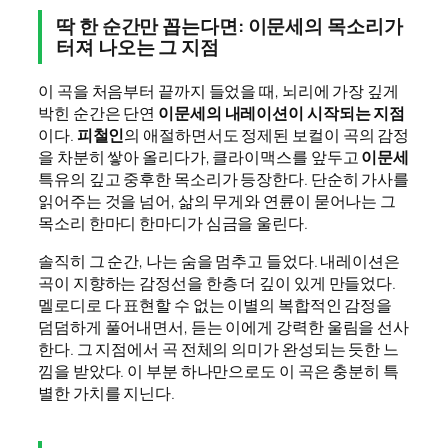
딱 한 순간만 꼽는다면: 이문세의 목소리가
터져 나오는 그 지점
이 곡을 처음부터 끝까지 들었을 때, 뇌리에 가장 깊게
박힌 순간은 단연
이문세의 내레이션이 시작되는 지점
이다.
피철인
의 애절하면서도 정제된 보컬이 곡의 감정
을 차분히 쌓아 올리다가, 클라이맥스를 앞두고
이문세
특유의 깊고 중후한 목소리가 등장한다. 단순히 가사를
읽어주는 것을 넘어, 삶의 무게와 연륜이 묻어나는 그
목소리 한마디 한마디가 심금을 울린다.
솔직히 그 순간, 나는 숨을 멈추고 들었다. 내레이션은
곡이 지향하는 감정선을 한층 더 깊이 있게 만들었다.
멜로디로 다 표현할 수 없는 이별의 복합적인 감정을
덤덤하게 풀어내면서, 듣는 이에게 강력한 울림을 선사
한다. 그 지점에서 곡 전체의 의미가 완성되는 듯한 느
낌을 받았다. 이 부분 하나만으로도 이 곡은 충분히 특
별한 가치를 지닌다.