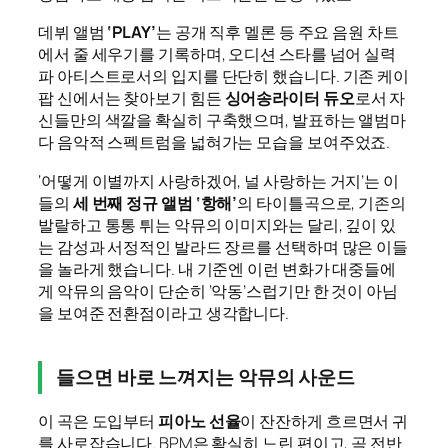
데뷔 앨범
‘PLAY’
는 공개 직후 멜론 등 주요 음원 차트
에서 줄 세우기를 기록하며, 오디션 스타를 넘어 실력
파 아티스트로서의 입지를 단단히 했습니다. 기존 케이
팝 신에서는 찾아보기 힘든
싱어송라이터 듀오
로서 자
신들만의 색깔을 확실히 구축했으며, 발표하는 앨범마
다 음악적 스펙트럼을 넓혀가는 모습을 보여주었죠.
‘어떻게 이별까지 사랑하겠어, 널 사랑하는 거지’는 이
들의
세 번째 정규 앨범 ‘항해’
의 타이틀곡으로, 기존의
발랄하고 통통 튀는 악뮤의 이미지와는 달리, 깊이 있
는 감성과 서정적인 발라드 장르를 선택하며 많은 이들
을 놀라게 했습니다. 내 기준엔 이런 변화가 대중들에
게 악뮤의 음악이 단순히 ‘악동’스럽기만 한 것이 아님
을 보여준 전환점이라고 생각합니다.
들으면 바로 느껴지는 악뮤의 사운드
이 곡은 도입부터
피아노 선율
이 잔잔하게 흐르면서 귀
를 사로잡습니다. BPM은 확실히 느린 편이고, 곡 전반