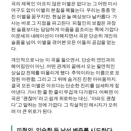
곡의 제목인 ‘아프지 않은 이별은 없다’는 그 어떤 미사
여구도 없이 이별의 본질을 꿰뚫는다. 우리는 종종 멋
진 이별을 꿈꾸지만, 현실은 늘 예상보다 날카롭다. 가
사는 바로 그 지점을 파고든다. 피철인의 보컬은 과장
된 슬픔보다는 담담하게 아픔을 읊조리는 쪽에 가깝다.
이문세의 내레이션이 더해지면서 곡은 단순히 개인의
슬픔을 넘어, 이별을 겪어본 모든 이들의 공감을 얻는
다.
개인적으로 나는 이 곡을 들으면서, 단순히 연인과의
헤어짐만이 아닌, 어떤 관계의 끝에서 오는 필연적인
상실감 전체를 떠올리게 됐다. 추억이라는 이름으로 포
장된 아련함, 그리고 그 뒤에 숨겨진 진한 아쉬움까지.
결국 모든 이별은 아프다는 단순한 진리를 섬세하게 짚
어낸다. 가사 한 줄 한 줄이 무겁게 다가왔다. 어쩌면 이
곡은 “괜찮아”라고 쉽게 위로하는 대신, “아파도 괜찮
다”고 말하는 것에 가깝다. 그 직설적인 메시지가 오히
려 더 큰 위로가 된다.
피철인, 익숙한 듯 낯선 변주를 시도하다