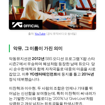
출처:
YouTube
(공식 뮤직비디오 썸네일)
악뮤, 그 이름이 가진 의미
악동뮤지션은
2012년
SBS 오디션 프로그램 ‘K팝 스타
시즌2’에서 우승하며 혜성처럼 등장한 남매 듀오다. 당
시 순수한 매력과 함께 자작곡들로 대중의 마음을 사로
잡았고, 이후
YG엔터테인먼트
에 둥지를 틀고
2014년
정식 데뷔했습니다.
이찬혁과 이수현, 두 사람의 조합은 언제나 기대를 뛰
어넘는 신선함을 보여줬는데, 특히 이찬혁이 써 내려가
는 기발한 가사와 멜로디는 ‘200%’나 ‘Give Love’처럼
상큼하고 개성 넘치는 히트곡들을 탄생시켰죠.