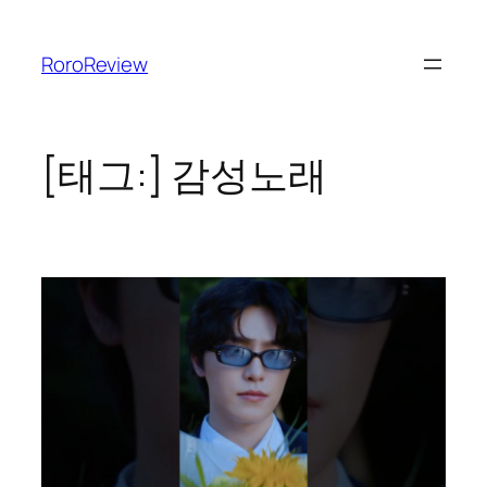
콘
텐
RoroReview
츠
로
바
로
[태그:]
감성노래
가
기