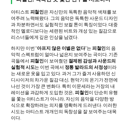
아티스트
피철인
은 자신만의 독특한 음악적 색채를 보
여주려 노력해왔다. 그의 음악은 독특한 사운드 디자인
과 차분하면서도 실험적인 보컬 톤이 특징이었다. 대중
적인 멜로디보다는 세련된 비트와 개성 있는 질감으로
리스너들에게 깊은 인상을 남겼다.
하지만 이번
‘아프지 않은 이별은 없다’
는
피철인
의 음
악적 스펙트럼이 얼마나 넓은지 보여주는 곡이다. 기존
곡들에서
피철인
이 보여줬던
절제된 감성과 사운드의
실험적 시도
는 이번 곡에서
정통 발라드의 서정성
이라
는 새로운 옷을 입고 있다. 과거 그가 즐겨 사용하던 신
디사이저의 차가운 질감 대신, 현악기의 온기가 전면에
나선 것이 가장 큰 변화다. 특히 이문세라는 거장의 내
레이션을 과감하게 도입한 것은,
피철인
이 단순히 유행
을 쫓는 아티스트가 아니라, 자신의 음악을 다양한 방
식으로 확장하려는 의지를 명확하게 드러낸다. 이러한
시도는 아티스트 개개인의 독창성을 잘 보여주는 대목
이다.