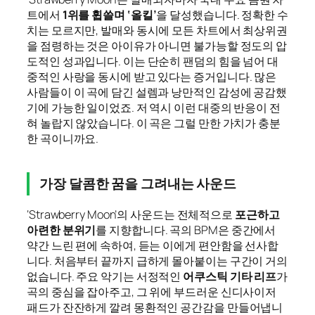
트에서
1위를 휩쓸며 ‘올킬’
을 달성했습니다. 정확한 수
치는 모르지만, 발매와 동시에 모든 차트에서 최상위권
을 점령하는 것은 아이유가 아니면 불가능할 정도의 압
도적인 성과입니다. 이는 단순히 팬덤의 힘을 넘어 대
중적인 사랑을 동시에 받고 있다는 증거입니다. 많은
사람들이 이 곡에 담긴 설렘과 낭만적인 감성에 공감했
기에 가능한 일이었죠. 저 역시 이런 대중의 반응이 전
혀 놀랍지 않았습니다. 이 곡은 그럴 만한 가치가 충분
한 곡이니까요.
가장 달콤한 꿈을 그려내는 사운드
‘Strawberry Moon’의 사운드는 전체적으로
포근하고
아련한 분위기
를 지향합니다. 곡의 BPM은 중간에서
약간 느린 편에 속하여, 듣는 이에게 편안함을 선사합
니다. 처음부터 끝까지 급하게 몰아붙이는 구간이 거의
없습니다. 주요 악기는 서정적인
어쿠스틱 기타 리프
가
곡의 중심을 잡아주고, 그 위에 부드러운 신디사이저
패드가 잔잔하게 깔려 몽환적인 공간감을 만들어냅니