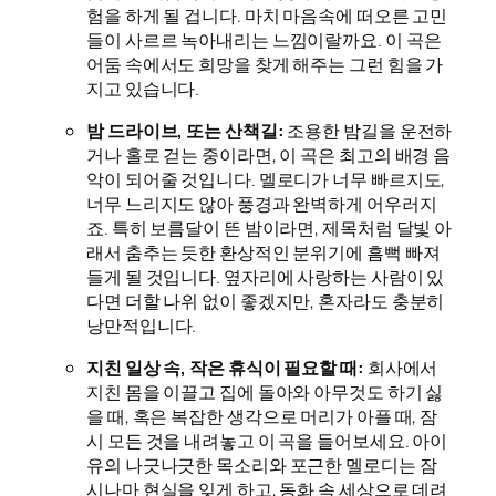
험을 하게 될 겁니다. 마치 마음속에 떠오른 고민
들이 사르르 녹아내리는 느낌이랄까요. 이 곡은
어둠 속에서도 희망을 찾게 해주는 그런 힘을 가
지고 있습니다.
밤 드라이브, 또는 산책길:
조용한 밤길을 운전하
거나 홀로 걷는 중이라면, 이 곡은 최고의 배경 음
악이 되어줄 것입니다. 멜로디가 너무 빠르지도,
너무 느리지도 않아 풍경과 완벽하게 어우러지
죠. 특히 보름달이 뜬 밤이라면, 제목처럼 달빛 아
래서 춤추는 듯한 환상적인 분위기에 흠뻑 빠져
들게 될 것입니다. 옆자리에 사랑하는 사람이 있
다면 더할 나위 없이 좋겠지만, 혼자라도 충분히
낭만적입니다.
지친 일상 속, 작은 휴식이 필요할 때:
회사에서
지친 몸을 이끌고 집에 돌아와 아무것도 하기 싫
을 때, 혹은 복잡한 생각으로 머리가 아플 때, 잠
시 모든 것을 내려놓고 이 곡을 들어보세요. 아이
유의 나긋나긋한 목소리와 포근한 멜로디는 잠
시나마 현실을 잊게 하고, 동화 속 세상으로 데려