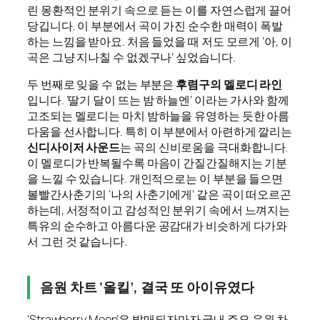
린 몽환적인 분위기 속으로 듣는 이를 자연스럽게 끌어
당깁니다. 이 부분에서 곡이 가진 순수한 매력이 폭발
하는 느낌을 받아요. 처음 들었을 때 저도 모르게 ‘아, 이
곡은 그냥 지나칠 수 없겠구나’ 싶었습니다.
두 번째로 잊을 수 없는 부분은
후렴구의 멜로디 라인
입니다. ‘딸기 달이 뜨는 밤 하늘엔’ 이라는 가사와 함께
고조되는 멜로디는 마치 밤하늘을 유영하는 듯한 아름
다움을 선사합니다. 특히 이 부분에서 아련하게 깔리는
신디사이저 사운드
는 곡의 신비로움을 극대화합니다.
이 멜로디가 반복될수록 마음이 간질간질해지는 기분
을 느낄 수 있습니다. 개인적으로는 이 부분을 들으면
볼빨간사춘기의 ‘나의 사춘기에게’ 같은 곡이 떠오르곤
하는데, 서정적이고 감성적인 분위기 속에서 느껴지는
특유의 순수하고 아름다운 공감대가 비슷하게 다가와
서 그런 것 같습니다.
음원 차트 ‘올킬’, 결국 또 아이유였다
‘Strawberry Moon’은 발매되자마자 국내 주요 음원 차