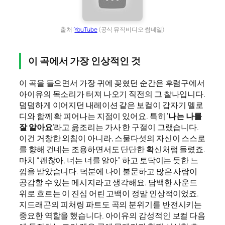
출처:
YouTube
(공식 뮤직비디오 썸네일)
이 곡에서 가장 인상적인 것
이 곡을 들으면서 가장 귀에 꽂혔던 순간은 후렴구에서
아이유의 목소리가 터져 나오기 직전의 그 찰나입니다.
덤덤하게 이어지던 내레이션 같은 보컬이 갑자기 멜로
디와 함께 확 피어나는 지점이 있어요. 특히 ‘
나는 나를
잘 알아요
’라고 읊조리는 가사 한 구절이 그랬습니다.
이건 거창한 외침이 아니라, 스물다섯의 자신이 스스로
를 향해 건네는 조용하면서도 단단한 확신처럼 들렸죠.
마치 “괜찮아, 너는 너를 알아” 하고 토닥이는 듯한 느
낌을 받았습니다. 덕분에 나이 불문하고 많은 사람이
공감할 수 있는 메시지라고 생각해요. 담백한 사운드
위로 흐르는 이 진심 어린 고백이 정말 인상적이었죠.
지드래곤의 피처링 파트도 곡의 분위기를 반전시키는
중요한 역할을 했습니다. 아이유의 감성적인 보컬 다음