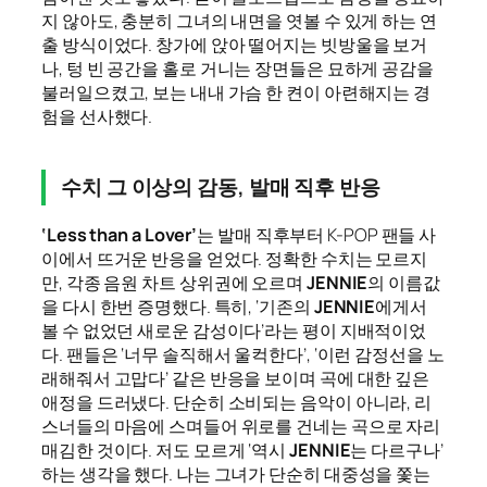
지 않아도, 충분히 그녀의 내면을 엿볼 수 있게 하는 연
출 방식이었다. 창가에 앉아 떨어지는 빗방울을 보거
나, 텅 빈 공간을 홀로 거니는 장면들은 묘하게 공감을
불러일으켰고, 보는 내내 가슴 한 켠이 아련해지는 경
험을 선사했다.
수치 그 이상의 감동, 발매 직후 반응
‘Less than a Lover’
는 발매 직후부터 K-POP 팬들 사
이에서 뜨거운 반응을 얻었다. 정확한 수치는 모르지
만, 각종 음원 차트 상위권에 오르며
JENNIE
의 이름값
을 다시 한번 증명했다. 특히, ‘기존의
JENNIE
에게서
볼 수 없었던 새로운 감성이다’라는 평이 지배적이었
다. 팬들은 ‘너무 솔직해서 울컥한다’, ‘이런 감정선을 노
래해줘서 고맙다’ 같은 반응을 보이며 곡에 대한 깊은
애정을 드러냈다. 단순히 소비되는 음악이 아니라, 리
스너들의 마음에 스며들어 위로를 건네는 곡으로 자리
매김한 것이다. 저도 모르게 ‘역시
JENNIE
는 다르구나’
하는 생각을 했다. 나는 그녀가 단순히 대중성을 쫓는