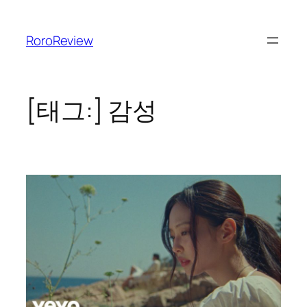
콘
텐
RoroReview
츠
로
바
로
[태그:]
감성
가
기