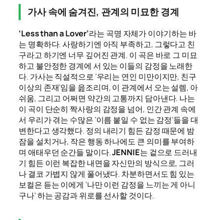
가사 속에 숨겨진, 관계의 미묘한 경계
‘Less than a Lover’
라는 곡명 자체가 이야기하는 바
는 명확하다. 사랑하기엔 아직 부족하고, 그렇다고 친
구라고 하기엔 너무 깊어진 관계. 이 곡은 바로 그 미묘
하고 불안정한 경계에 서 있는 이들의 감정을 노래한
다. 가사는 직설적으로 ‘우리는 연인 미만이지만, 친구
이상의 존재’임을 읊조리며, 이 관계에서 오는 설렘, 아
쉬움, 그리고 어쩌면 약간의 고통까지 담아낸다. 나는
이 곡이 단순히 짝사랑의 감정을 넘어, 인간 관계 속에
서 우리가 겪는 수많은 ‘이름 붙일 수 없는 감정’들을 대
변한다고 생각했다. 정의 내리기 힘든 감정 때문에 밤
잠을 설치거나, 작은 행동 하나에도 큰 의미를 부여하
며 애태우던 순간들 말이다.
JENNIE
는 겉으로 드러내
기 힘든 이런 복잡한 내면을 자신만의 방식으로, 그러
나 결코 가볍지 않게 풀어냈다. 차분하면서도 힘 있는
보컬은 듣는 이에게 ‘나만 이런 감정을 느끼는 게 아니
구나’ 하는 공감과 위로를 선사할 것이다.