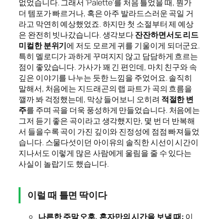
없었습니다. 그래서 ‘Palette’를 처음 틀었을 때, 뭔가
더 템포가 빠르거나, 혹은 아주 발라드스러운 곡일 거
라고 막연히 예상했었죠. 하지만 첫 소절부터 제 예상
은 완전히 빗나갔습니다. 생각보다
잔잔하면서도 리드
미컬한 분위기
에 저도 모르게 귀를 기울이게 되더군요.
특히 멜로디가 과하게 꾸며지지 않고 담담하게 흐르는
점이 좋았습니다. 가사가 꽤 긴 편인데, 마치 친구와 속
깊은 이야기를 나누는 듯한 느낌을 주었어요. 솔직히
말해서, 처음에는 지드래곤의 랩 파트가 곡의 흐름을
깰까 봐 걱정했는데, 막상 들어보니 오히려
적절한 변
주
를 주며 곡을 더욱 풍성하게 만들었습니다. 처음에는
그저 듣기 좋은 곡이라고 생각했지만, 몇 번 더 반복해
서 들을수록 곡이 가진 깊이와 진정성에 점점 빠져들었
습니다. 스물다섯이던 아이유의 솔직한 시선이 시간이
지나서도 이렇게 많은 사람에게 울림을 줄 수 있다는
사실이 놀랍기도 했습니다.
이럴 때 틀면 딱이다
나른한 주말 오후, 혼자만의 시간을 보낼 때:
이