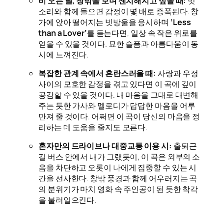
비 오는 날, 창밖을 보며 센치해지고 싶을 때:
빗
소리와 함께 들으면 감정이 몇 배로 증폭된다. 창
가에 앉아 떨어지는 빗방울을 응시하며
‘Less
than a Lover’
를 듣는다면, 일상 속 작은 위로를
얻을 수 있을 것이다. 묘한 슬픔과 아름다움이 동
시에 느껴진다.
복잡한 관계 속에서 혼란스러울 때:
사랑과 우정
사이의 모호한 감정을 겪고 있다면 이 곡에 깊이
공감할 수 있을 것이다. 내 마음을 그대로 대변해
주는 듯한 가사와 멜로디가 답답한 마음을 어루
만져 줄 것이다. 어쩌면 이 곡이 당신의 마음을 정
리하는 데 도움을 줄지도 모른다.
혼자만의 드라이브나 대중교통 이용 시:
출퇴근
길 버스 안에서 내가 그랬듯이, 이 곡은 외부의 소
음을 차단하고 오롯이 나에게 집중할 수 있는 시
간을 선사한다. 창밖 풍경과 함께 어우러지는 곡
의 분위기가 마치 영화 속 주인공이 된 듯한 착각
을 불러일으킨다.