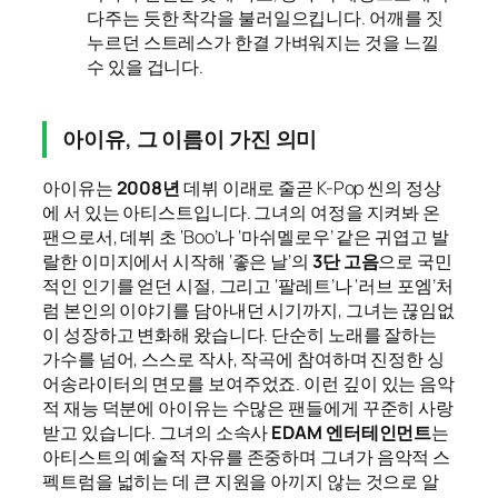
다주는 듯한 착각을 불러일으킵니다. 어깨를 짓
누르던 스트레스가 한결 가벼워지는 것을 느낄
수 있을 겁니다.
아이유, 그 이름이 가진 의미
아이유는
2008년
데뷔 이래로 줄곧 K-Pop 씬의 정상
에 서 있는 아티스트입니다. 그녀의 여정을 지켜봐 온
팬으로서, 데뷔 초 ‘Boo’나 ‘마쉬멜로우’ 같은 귀엽고 발
랄한 이미지에서 시작해 ‘좋은 날’의
3단 고음
으로 국민
적인 인기를 얻던 시절, 그리고 ‘팔레트’나 ‘러브 포엠’처
럼 본인의 이야기를 담아내던 시기까지, 그녀는 끊임없
이 성장하고 변화해 왔습니다. 단순히 노래를 잘하는
가수를 넘어, 스스로 작사, 작곡에 참여하며 진정한 싱
어송라이터의 면모를 보여주었죠. 이런 깊이 있는 음악
적 재능 덕분에 아이유는 수많은 팬들에게 꾸준히 사랑
받고 있습니다. 그녀의 소속사
EDAM 엔터테인먼트
는
아티스트의 예술적 자유를 존중하며 그녀가 음악적 스
펙트럼을 넓히는 데 큰 지원을 아끼지 않는 것으로 알