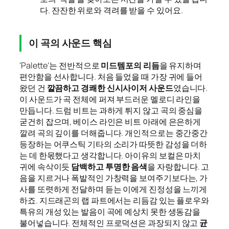
다. 잔잔한 위로와 격려를 받을 수 있어요.
이 곡의 사운드 핵심
‘Palette’는 전반적으로
미드템포의 리듬
을 유지하며
편안함을 선사합니다. 처음 들었을 때 가장 귀에 들어
왔던 건
깔끔하고 경쾌한 신시사이저 사운드
였습니다.
이 사운드가 곡 전체에 퍼져 부드러운 멜로디 라인을
만듭니다. 드럼 비트는 과하게 튀지 않고 곡의 중심을
굳건히 잡으며, 베이스 라인은 비트 아래에 은은하게
깔려 곡의 깊이를 더해줍니다. 개인적으로는 중간중간
등장하는 어쿠스틱 기타의 소리가 따뜻한 감성을 더하
는 데 한몫했다고 생각합니다. 아이유의 보컬은 마치
귀에 속삭이듯
담백하고 투명한 음색
을 자랑합니다. 고
음을 지르거나 폭발적인 가창력을 보여주기보다는, 가
사를 또렷하게 전달하며 듣는 이에게 진정성을 느끼게
하죠. 지드래곤의 랩 파트에서는 리듬감 있는 플로우와
특유의 개성 있는 발음이 곡에 예상치 못한 생동감을
불어넣습니다. 전체적인 프로덕션은 과장되지 않고
균