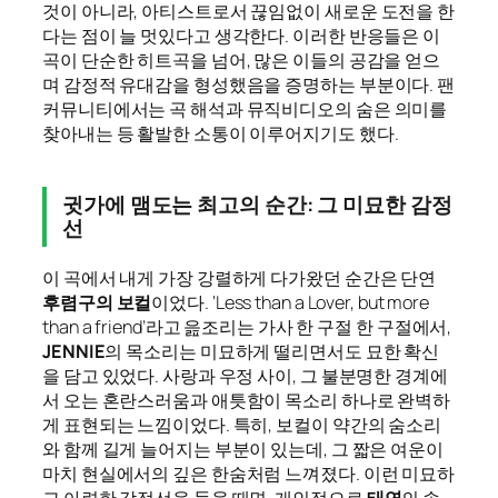
것이 아니라, 아티스트로서 끊임없이 새로운 도전을 한
다는 점이 늘 멋있다고 생각한다. 이러한 반응들은 이
곡이 단순한 히트곡을 넘어, 많은 이들의 공감을 얻으
며 감정적 유대감을 형성했음을 증명하는 부분이다. 팬
커뮤니티에서는 곡 해석과 뮤직비디오의 숨은 의미를
찾아내는 등 활발한 소통이 이루어지기도 했다.
귓가에 맴도는 최고의 순간: 그 미묘한 감정
선
이 곡에서 내게 가장 강렬하게 다가왔던 순간은 단연
후렴구의 보컬
이었다. ‘Less than a Lover, but more
than a friend’라고 읊조리는 가사 한 구절 한 구절에서,
JENNIE
의 목소리는 미묘하게 떨리면서도 묘한 확신
을 담고 있었다. 사랑과 우정 사이, 그 불분명한 경계에
서 오는 혼란스러움과 애틋함이 목소리 하나로 완벽하
게 표현되는 느낌이었다. 특히, 보컬이 약간의 숨소리
와 함께 길게 늘어지는 부분이 있는데, 그 짧은 여운이
마치 현실에서의 깊은 한숨처럼 느껴졌다. 이런 미묘하
고 아련한 감정선을 들을 때면, 개인적으로
태연
의 솔