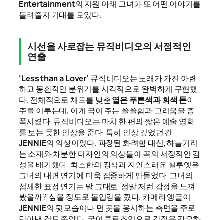
Entertainment
의 지원 아래 그녀가 또 어떤 이야기를
들려줄지 기대를 모았다.
시선을 사로잡는 뮤직비디오의 서정적인
연출
‘Less than a Lover’
뮤직비디오는 노래가 가진 아련
하고 몽환적인 분위기를 시각적으로 완벽하게 구현했
다. 전체적으로 채도를 낮춘
옅은 푸른색과 회색 톤
이
주를 이루는데, 이게 곡이 주는 쓸쓸함과 그리움을 증
폭시켰다. 뮤직비디오는 마치 한 편의 짧은 예술 영화
를 보는 듯한 인상을 준다. 특히 인상 깊었던 건
JENNIE
의 의상이었다. 과장된 화려함 대신, 하늘거리
는 소재와 차분한 디자인의 의상들이 곡의 서정적인 감
성을 배가했다. 최소한의 장식과 자연스러운 실루엣은
그녀의 내면 연기에 더욱 집중하게 만들었다. 그녀의
섬세한 표정 연기는 말 그대로 ‘정말 저런 감정을 느껴
봤을까?’ 싶을 정도로 몰입감을 줬다. 카메라 앵글이
JENNIE
의 뒷모습이나 먼 곳을 응시하는 측면을 주로
담아낸 것도 좋았다. 굳이 클로즈업으로 감정을 강요하