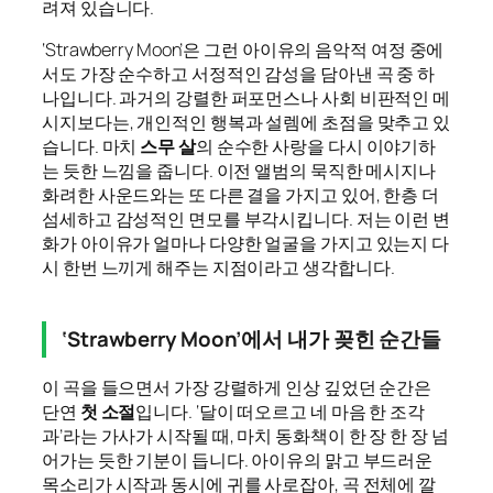
려져 있습니다.
‘Strawberry Moon’은 그런 아이유의 음악적 여정 중에
서도 가장 순수하고 서정적인 감성을 담아낸 곡 중 하
나입니다. 과거의 강렬한 퍼포먼스나 사회 비판적인 메
시지보다는, 개인적인 행복과 설렘에 초점을 맞추고 있
습니다. 마치
스무 살
의 순수한 사랑을 다시 이야기하
는 듯한 느낌을 줍니다. 이전 앨범의 묵직한 메시지나
화려한 사운드와는 또 다른 결을 가지고 있어, 한층 더
섬세하고 감성적인 면모를 부각시킵니다. 저는 이런 변
화가 아이유가 얼마나 다양한 얼굴을 가지고 있는지 다
시 한번 느끼게 해주는 지점이라고 생각합니다.
‘Strawberry Moon’에서 내가 꽂힌 순간들
이 곡을 들으면서 가장 강렬하게 인상 깊었던 순간은
단연
첫 소절
입니다. ‘달이 떠오르고 네 마음 한 조각
과’라는 가사가 시작될 때, 마치 동화책이 한 장 한 장 넘
어가는 듯한 기분이 듭니다. 아이유의 맑고 부드러운
목소리가 시작과 동시에 귀를 사로잡아, 곡 전체에 깔