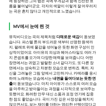
에 등장하는 그의 랩은 곡에 무게감과 함께 신선한 흐
름을 불어넣더군요. 각자의 색깔이 이렇게 잘 어우러지
는 곡은 흔치 않다고 개인적으로 느꼈습니다.
MV에서 눈에 띈 것
뮤직비디오는 곡의 제목처럼
다채로운 색감
이 돋보였
습니다. 파스텔 톤의 부드러운 색부터 선명한 원색까
지, 팔레트 위에 물감을 섞어놓은 듯한 화면 구성이 인
상적이었어요. 아이유의 의상과 헤어스타일도 여러 가
지 콘셉트를 오가며 다양한 매력을 보여줍니다. 어떤
장면에서는 귀엽고 발랄한 소녀 같다가도, 또 다른 장
면에서는 성숙하고 차분한 모습으로 변하죠. 특히, 자
신을 그려놓은 그림 앞에서 고민하거나, 카메라를 응시
하며 노래하는 모습에서는
내면을 들여다보는 듯한 연
출
이 돋보였습니다. 마치 아이유가 스스로의 여러 모습
을 마주하고 받아들이는 과정을 시각적으로 보여주는
듯했어요. 화려한 안무 대신 소품과 표정 연기에 집중
한 점도 좋았습니다. 곡이 가진 깊은 서정성을 해치지
않으면서도, 보는 재미를 더하는 영리한 선택이었다고