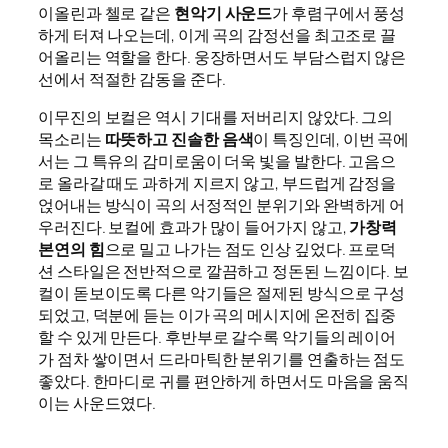
이올린과 첼로 같은
현악기 사운드
가 후렴구에서 풍성
하게 터져 나오는데, 이게 곡의 감정선을 최고조로 끌
어올리는 역할을 한다. 웅장하면서도 부담스럽지 않은
선에서 적절한 감동을 준다.
이무진의 보컬은 역시 기대를 저버리지 않았다. 그의
목소리는
따뜻하고 진솔한 음색
이 특징인데, 이번 곡에
서는 그 특유의 감미로움이 더욱 빛을 발한다. 고음으
로 올라갈 때도 과하게 지르지 않고, 부드럽게 감정을
얹어내는 방식이 곡의 서정적인 분위기와 완벽하게 어
우러진다. 보컬에 효과가 많이 들어가지 않고,
가창력
본연의 힘
으로 밀고 나가는 점도 인상 깊었다. 프로덕
션 스타일은 전반적으로 깔끔하고 정돈된 느낌이다. 보
컬이 돋보이도록 다른 악기들은 절제된 방식으로 구성
되었고, 덕분에 듣는 이가 곡의 메시지에 온전히 집중
할 수 있게 만든다. 후반부로 갈수록 악기들의 레이어
가 점차 쌓이면서 드라마틱한 분위기를 연출하는 점도
좋았다. 한마디로 귀를 편안하게 하면서도 마음을 움직
이는 사운드였다.