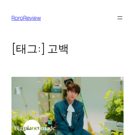
콘
텐
RoroReview
츠
로
바
로
[태그:]
고백
가
기