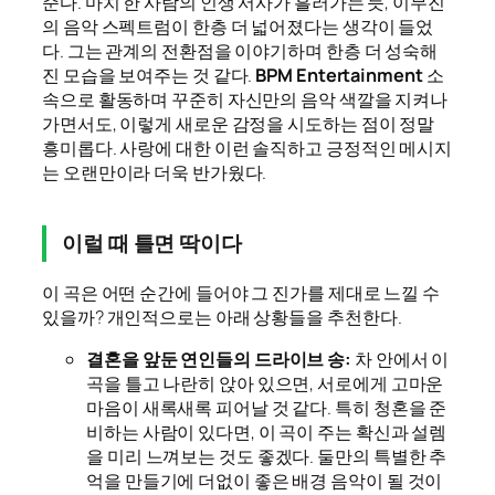
준다. 마치 한 사람의 인생 서사가 흘러가는 듯, 이무진
의 음악 스펙트럼이 한층 더 넓어졌다는 생각이 들었
다. 그는 관계의 전환점을 이야기하며 한층 더 성숙해
진 모습을 보여주는 것 같다.
BPM Entertainment
소
속으로 활동하며 꾸준히 자신만의 음악 색깔을 지켜나
가면서도, 이렇게 새로운 감정을 시도하는 점이 정말
흥미롭다. 사랑에 대한 이런 솔직하고 긍정적인 메시지
는 오랜만이라 더욱 반가웠다.
이럴 때 틀면 딱이다
이 곡은 어떤 순간에 들어야 그 진가를 제대로 느낄 수
있을까? 개인적으로는 아래 상황들을 추천한다.
결혼을 앞둔 연인들의 드라이브 송:
차 안에서 이
곡을 틀고 나란히 앉아 있으면, 서로에게 고마운
마음이 새록새록 피어날 것 같다. 특히 청혼을 준
비하는 사람이 있다면, 이 곡이 주는 확신과 설렘
을 미리 느껴보는 것도 좋겠다. 둘만의 특별한 추
억을 만들기에 더없이 좋은 배경 음악이 될 것이