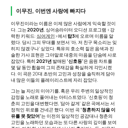
이무진, 이번엔 사랑에 빠지다
이무진이라는 이름은 이제 많은 사람에게 익숙할 것이
다. 그는
2020년
, 싱어송라이터 오디션 프로그램 <강
력한 키워드:
싱어게인
>에서
탑3
에 오르며 이름을 알
렸다. 당시 그의 무대를 보면서 ‘아, 저 친구 목소리는 잊
히지 않겠구나’ 싶었다. 특유의 호소력 짙은 음색과 진
솔한 가사 표현은 그야말로 대중의 마음을 단숨에 사로
잡았다. 특히
2021년
발매된
‘신호등’
은 음원 차트를
몇 달 동안 휩쓸며 그의 존재감을 확실하게 각인시켰
다. 이 곡은 20대 초반의 고민과 성장을 솔직하게 담아
내 많은 이들의 플레이리스트에 자리 잡았다.
그는 늘 자신의 이야기를, 혹은 우리 주변의 일상적인
감정을 노래로 풀어내는 아티스트였다. ‘신호등’이 청
춘의 고민을 대변했다면, ‘담아 갈게’ 같은 곡에서는 서
정적인 위로를 건네곤 했다. 이번 곡
‘청혼하지 않을 이
유를 못 찾았어’
는 이전의 일상적인 공감대나 청춘의
고민을 노래하던 모습과는 또 다른 사랑의 깊이를 보여