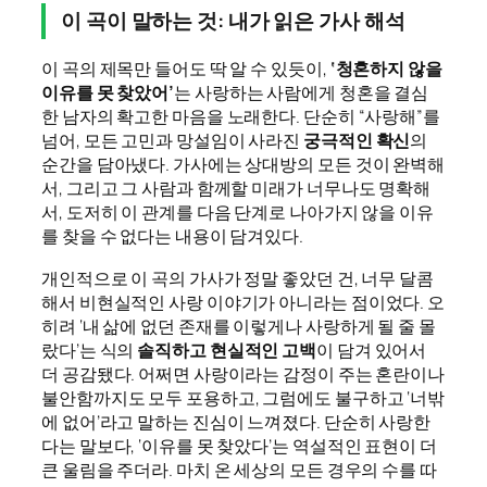
이 곡이 말하는 것: 내가 읽은 가사 해석
이 곡의 제목만 들어도 딱 알 수 있듯이,
‘청혼하지 않을
이유를 못 찾았어’
는 사랑하는 사람에게 청혼을 결심
한 남자의 확고한 마음을 노래한다. 단순히 “사랑해”를
넘어, 모든 고민과 망설임이 사라진
궁극적인 확신
의
순간을 담아냈다. 가사에는 상대방의 모든 것이 완벽해
서, 그리고 그 사람과 함께할 미래가 너무나도 명확해
서, 도저히 이 관계를 다음 단계로 나아가지 않을 이유
를 찾을 수 없다는 내용이 담겨있다.
개인적으로 이 곡의 가사가 정말 좋았던 건, 너무 달콤
해서 비현실적인 사랑 이야기가 아니라는 점이었다. 오
히려 ‘내 삶에 없던 존재를 이렇게나 사랑하게 될 줄 몰
랐다’는 식의
솔직하고 현실적인 고백
이 담겨 있어서
더 공감됐다. 어쩌면 사랑이라는 감정이 주는 혼란이나
불안함까지도 모두 포용하고, 그럼에도 불구하고 ‘너밖
에 없어’라고 말하는 진심이 느껴졌다. 단순히 사랑한
다는 말보다, ‘이유를 못 찾았다’는 역설적인 표현이 더
큰 울림을 주더라. 마치 온 세상의 모든 경우의 수를 따