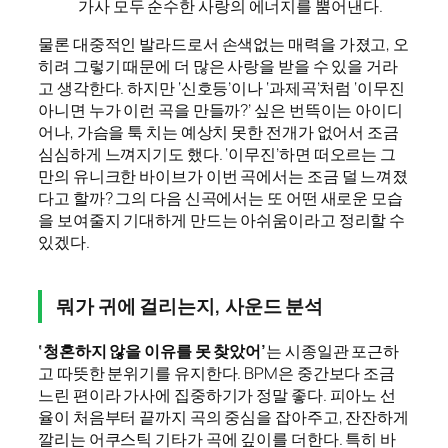
가사 모두 순수한 사랑의 에너지를 뿜어낸다.
물론 대중적인 발라드로서 손색없는 매력을 가졌고, 오
히려 그렇기 때문에 더 많은 사랑을 받을 수 있을 거라
고 생각한다. 하지만 ‘신호등’이나 ‘과제곡’처럼 ‘이무진
아니면 누가 이런 곡을 만들까?’ 싶은 번뜩이는 아이디
어나, 가슴을 툭 치는 예상치 못한 전개가 없어서 조금
심심하게 느껴지기도 했다. ‘이무진’하면 떠오르는 그
만의 유니크한 바이브가 이번 곡에서는 조금 덜 느껴졌
다고 할까? 그의 다음 신곡에서는 또 어떤 새로운 모습
을 보여줄지 기대하게 만드는 아쉬움이라고 정리할 수
있겠다.
뭐가 귀에 걸리는지, 사운드 분석
‘청혼하지 않을 이유를 못 찾았어’
는 시종일관 포근하
고 따뜻한 분위기를 유지한다. BPM은 중간보다 조금
느린 편이라 가사에 집중하기가 정말 좋다. 피아노 선
율이 처음부터 끝까지 곡의 중심을 잡아주고, 잔잔하게
깔리는 어쿠스틱 기타가 곡에 깊이를 더한다. 특히 바