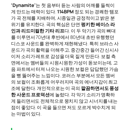
‘Dynamite’
는 첫 음부터 듣는 사람의 어깨를 들썩이
게 만드는 매력이 있다.
114BPM
정도 되는 경쾌한 템포
가 곡 전체를 지배하며, 시종일관 긍정적이고 밝은 분
위기를 유지한다. 곡의 핵심은 단연
펑키한 베이스 라
인과 리드미컬한 기타 리프
다. 이 두 악기가 곡의 뼈대
를 이루면서 70년대 후반에서 80년대 초반 유행했던
디스코 사운드를 완벽하게 재현해냈다. 특히 브라스 사
운드가 곡의 활력을 더해주고, 중간중간 들어간 신시사
이저 소리가 레트로 감성을 더욱 짙게 만든다. 보컬 측
면에서는 멤버들의 시원시원한 가성이 돋보이는데, 고
음 파트에서 터져 나오는 시원한 보컬은 답답했던 가슴
을 뻥 뚫어주는 느낌이다. 코러스 부분에서 모든 멤버
의 보컬이 조화롭게 어우러지며 곡의 에너지감이 최고
조에 달한다. 개인적으로는 이 곡의
깔끔하면서도 풍성
한 사운드 프로덕션
에 놀랐다. 각 악기 소리가 명확하
게 들리면서도 전체적으로 뭉치지 않고 시너지를 내는
점이 좋았다. 이 곡을 들으면 저도 모르게 박수치게 되
는 마법이 있다.