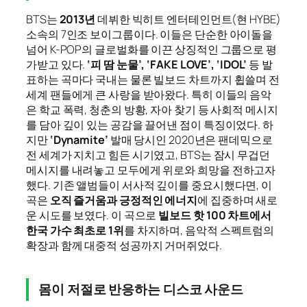
BTS는
2013년
데뷔한 빅히트 엔터테인먼트(현 HYBE)
소속의 7인조 보이그룹이다. 이들은 단순한 아이돌을
넘어 K-POP의 글로벌화를 이끈 상징적인 그룹으로 평
가받고 있다.
‘피 땀 눈물’, ‘FAKE LOVE’, ‘IDOL’
등 발
표하는 곡마다 국내는 물론 빌보드 차트까지 휩쓸며 전
세계 팬들에게 큰 사랑을 받아왔다. 특히 이들의 음악
은 학교 폭력, 청춘의 방황, 자아 찾기 등 사회적 메시지
를 담아 깊이 있는 공감을 끌어낸 점이 특징이었다. 하
지만
‘Dynamite’
발매 당시인 2020년은 팬데믹으로
전 세계가 지치고 힘든 시기였고, BTS는 잠시 무겁던
메시지를 내려놓고 모두에게 위로와 희망을 전하고자
했다. 기존 앨범들이 서사적 깊이를 중요시했다면, 이
곡은
오직 즐거움과 긍정적인 에너지
에 집중하며 새로
운 시도를 보였다. 이 곡으로
빌보드 핫 100 차트에서
한국 가수 최초로 1위
를 차지하며, 음악적 스펙트럼의
확장과 함께 대중적 성공까지 거머쥐었다.
몸이 저절로 반응하는 디스코 사운드