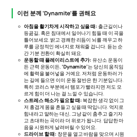
이런 분께 ‘Dynamite’를 권해요
아침을 활기차게 시작하고 싶을 때:
출근길이나
등굞길, 혹은 침대에서 일어나기 힘들 때 이 곡을
틀어보세요. 밝고 경쾌한 리듬이 뇌를 깨우고 하
루를 긍정적인 에너지로 채워줄 겁니다. 듣는 순
간 기분 전환이 확실히 돼요.
운동할 때 플레이리스트에 추가:
유산소 운동이
든 근력 운동이든,
‘Dynamite’
는 당신의 움직임
에 활력을 불어넣을 거예요. 저처럼 운동하러 가
는 길에 들으면 이미 운동 절반은 한 기분입니다.
특히 코러스 부분에서 템포가 빨라지면 저도 모
르게 힘이 더 나는 걸 느낄 수 있습니다.
스트레스 해소가 필요할 때:
복잡한 생각 없이 그
저 흥겹게 몸을 흔들고 싶을 때 딱입니다. 억지로
힘내라고 말하는 대신, 그냥 같이 춤추고 즐기자
고 초대하는 곡이라 더 위로가 됩니다. 답답한 마
음을 시원하게 날려버릴 수 있어요.
드라이브 할 때:
창문을 열고 바람을 맞으며 시원