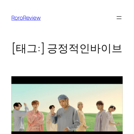
콘
텐
RoroReview
츠
로
바
로
[태그:]
긍정적인바이브
가
기