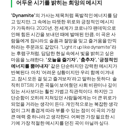
어두운 시기를 밝히는 희망의 메시지
‘Dynamite’
의 가사는 제목처럼 폭발적인 에너지를 담
고 있지만, 그 속에는 따뜻한 위로와 긍정적인 메시지
가 가득하다. 2020년, 전 세계가 코로나19 팬데믹으로
인해 힘든 시간을 보내던 때에 발매된 만큼, 이 곡은 사
람들에게 잠시라도 슬픔과 절망을 잊고 즐거움을 만끽
하라는 주문과도 같았다. “Light it up like dynamite”라
는 후렴구처럼, 답답한 현실 속에서 빛을 밝히고 싶은
마음을 노래한다.
‘오늘을 즐기자’, ‘춤추자’, ‘긍정적인
에너지를 뿜어내자’
같은 단순하지만 강력한 메시지가
반복된다. 마치 ‘어려운 상황이지만 우리 함께 이겨내
고, 잠시 모든 걸 잊고 즐겨보자’라고 말하는 듯하다. 솔
직히 BTS의 기존 곡들이 보여줬던 사회 비판이나 깊이
있는 서사보다는 훨씬 가볍고 직관적이다. 하지만 그
단순함이 오히려 지쳐있던 사람들에게는 더 큰 위로가
되었을 거라는 생각이 든다. 개인적으로는 복잡한 생각
없이 그저 흥겹게 따라 부를 수 있는 점이 이 곡의 가장
큰 매력 중 하나라고 생각한다. 어쩌면 가장 필요한 시
기에 가장 적절한 메시지를 던진 곡이 아닐까 싶다.