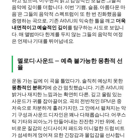
하고 있으며, 이수현의 맑고 감성적인 보컬은 그들의
음악에 깊이를 더합니다. 이번 ‘기쁨, 슬픔, 아름다운 마
음’은 그들의 음악적 스펙트럼이 또 한 번 진화했음을
증명하는 곡으로, 기존 AKMU의 익숙한 틀을 깨고
더욱
내면적이고 예술적인 깊이
를 탐구하는 시도로 보입니
다. 매 앨범마다 한계를 두지 않는 그들의 음악적 여정
은 언제나 기대를 뛰어넘네요.
멜로디·사운드 — 예측 불가능한 몽환적 선
율
운동 가는 길에 이 곡을 틀었다가, 솔직히 예상치 못한
몽환적인 분위기
에 순간 멈칫했습니다. 기존 AKMU의
밝거나 재지한 느낌과는 확연히 다른, 깊고 울림 있는
사운드가 귀를 잡아끌어요. 곡의 전반적인 BPM은 중
저속으로 차분하게 흘러가지만, 그 안에서 펼쳐지는 악
기 구성과 사운드 디자인은 꽤나 다채롭습니다. 어쿠스
틱 기타와 피아노가 만들어내는 잔잔한 기반 위에, 신
비로운 질감의 신디사이저 패드와 미니멀한 드럼 비트
가 섬세하게 얹어져 묘한 긴장감과 몰입감을 선사합니