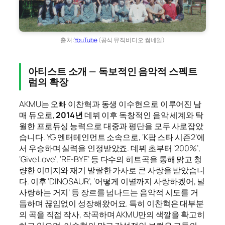
출처:
YouTube
(공식 뮤직비디오 썸네일)
아티스트 소개 — 독보적인 음악적 스펙트
럼의 확장
AKMU는 오빠 이찬혁과 동생 이수현으로 이루어진 남
매 듀오로,
2014년
데뷔 이후 독창적인 음악 세계와 탁
월한 프로듀싱 능력으로 대중과 평단을 모두 사로잡았
습니다. YG 엔터테인먼트 소속으로, ‘K팝 스타 시즌2’에
서 우승하며 실력을 인정받았죠. 데뷔 초부터 ‘200%’,
‘Give Love’, ‘RE-BYE’ 등 다수의 히트곡을 통해 맑고 청
량한 이미지와 재기 발랄한 가사로 큰 사랑을 받았습니
다. 이후 ‘DINOSAUR’, ‘어떻게 이별까지 사랑하겠어, 널
사랑하는 거지’ 등 장르를 넘나드는 음악적 시도를 거
듭하며 끊임없이 성장해왔어요. 특히 이찬혁은 대부분
의 곡을 직접 작사, 작곡하며 AKMU만의 색깔을 확고히