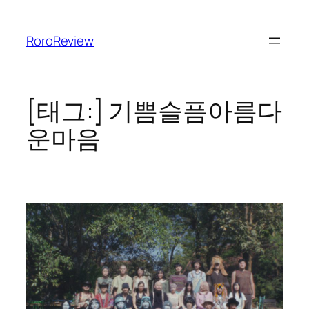
콘
텐
RoroReview
츠
로
바
로
[태그:]
기쁨슬픔아름다
가
운마음
기