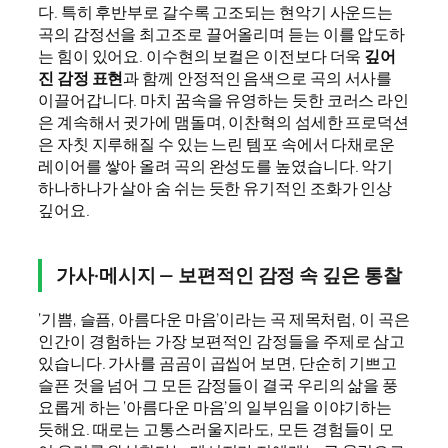
다. 특히 후반부로 갈수록 고조되는 현악기 사운드는
곡의 감정선을 최고조로 끌어올리며 듣는 이를 압도하
는 힘이 있어요. 이수현의 보컬은 이전보다 더욱
깊어
진 감정 표현
과 함께 안정적인 음색으로 곡의 서사를
이끌어갑니다. 마치 꿈속을 유영하는 듯한 코러스 라인
은 계속해서 귓가에 맴돌며, 이찬혁의 섬세한 프로덕션
은 자칫 지루해질 수 있는 느린 템포 속에서 다채로운
레이어를 쌓아 올려 곡의 완성도를 높였습니다. 악기
하나하나가 살아 숨 쉬는 듯한 유기적인 조화가 인상
깊어요.
가사·메시지 — 보편적인 감정 속 깊은 통찰
‘기쁨, 슬픔, 아름다운 마음’이라는 곡 제목처럼, 이 곡은
인간이 경험하는 가장 보편적인 감정들을 주제로 삼고
있습니다. 가사를 곰곰이 곱씹어 보면, 단순히 기쁘고
슬픈 것을 넘어 그 모든 감정들이 결국 우리의 삶을 풍
요롭게 하는 ‘아름다운 마음’의 일부임을 이야기하는
듯해요. 때로는 고통스러울지라도, 모든 경험들이 모