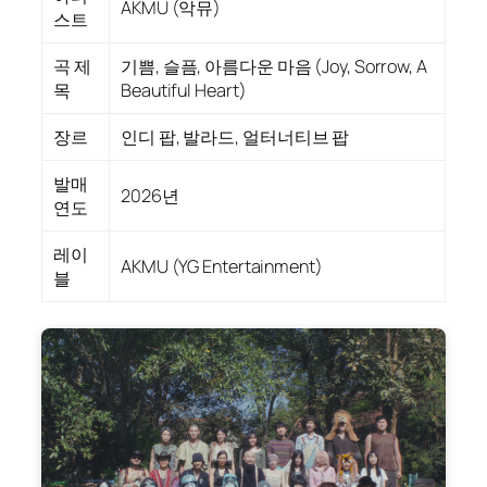
AKMU (악뮤)
스트
곡 제
기쁨, 슬픔, 아름다운 마음 (Joy, Sorrow, A
목
Beautiful Heart)
장르
인디 팝, 발라드, 얼터너티브 팝
발매
2026년
연도
레이
AKMU (YG Entertainment)
블