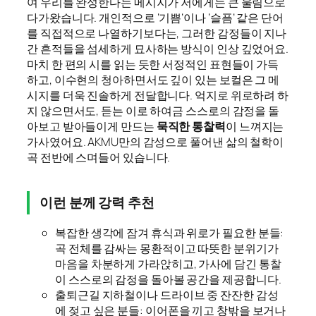
여 우리를 완성한다는 메시지가 저에게는 큰 울림으로
다가왔습니다. 개인적으로 ‘기쁨’이나 ‘슬픔’ 같은 단어
를 직접적으로 나열하기보다는, 그러한 감정들이 지나
간 흔적들을 섬세하게 묘사하는 방식이 인상 깊었어요.
마치 한 편의 시를 읽는 듯한 서정적인 표현들이 가득
하고, 이수현의 청아하면서도 깊이 있는 보컬은 그 메
시지를 더욱 진솔하게 전달합니다. 억지로 위로하려 하
지 않으면서도, 듣는 이로 하여금 스스로의 감정을 돌
아보고 받아들이게 만드는
묵직한 통찰력
이 느껴지는
가사였어요. AKMU만의 감성으로 풀어낸 삶의 철학이
곡 전반에 스며들어 있습니다.
이런 분께 강력 추천
복잡한 생각에 잠겨 휴식과 위로가 필요한 분들:
곡 전체를 감싸는 몽환적이고 따뜻한 분위기가
마음을 차분하게 가라앉히고, 가사에 담긴 통찰
이 스스로의 감정을 돌아볼 공간을 제공합니다.
출퇴근길 지하철이나 드라이브 중 잔잔한 감성
에 젖고 싶은 분들: 이어폰을 끼고 창밖을 보거나