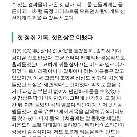
수 있는 결과물이 나온 것 같다. 각 그룹 팬들에게는 물
론이고, 나처럼 특정 아티스트를 모르던 사람에게도 신
선하게 다가올 수 있는 시도다.
첫 청취 기록, 첫인상은 이랬다
처음 ‘ICONIC BY MISTAKE’를 들었을 때, 솔직히 기대
감이랄 것도 없었다. 그냥 스터디 카페의 배경음악으로
흘려들었는데, 묘하게 귀를 잡아끄는 비트와 멜로디가
있었다. 르세라핌이니 아일릿이니 하는 이름들은 알고
있었지만, 이 세 그룹의 조합은 상상도 못 했다. 처음에
들었던 느낌은 ‘세련되다’는 것이었다. 억지로 힘을 주
거나 과장된 부분이 없어서 편안하게 들을 수 있었다.
첫 감상은 딱 거기까지였다. 그런데 신기하게도 몇 시
간 뒤, 아까 들었던 곡의 멜로디 라인이 계속 머릿속을
맴돌았다. 결국 유튜브에서 제목을 검색해 뮤직비디오
를 찾아봤다. 다시 들으니 처음에는 잘 몰랐던 세밀한
사운드와 보컬 디테일이 들려왔다. 특히 베이스라인이
상당히 감각적이다. 저도 모르게 리듬을 타게 만드는