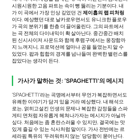
시원시원한 고음 파트는 속이 뻥 뚫리는 기분이다. 내
가 이 곡에서 가장 인상 깊었던 건
제이홉의 랩 피처링
이다. 예상했던 대로 날카로우면서도 유니크한 플로우
가 곡의 분위기를 한층 더 끌어올린다. 그의 파트에서
는 곡 전체의 다이내믹이 확 살아난다. 중간중간 배치
된 신시사이저 사운드와 함께 후렴구에서는 웅장함까
지 느껴지니, 프로덕션에 얼마나 공을 들였는지 알 수
있었다. 팝과 힙합의 경계를 넘나들며 완벽한 밸런스를
잡았다는 생각이 든다.
가사가 말하는 것: ‘SPAGHETTI’의 메시지
‘SPAGHETTI’라는 곡명에서부터 무언가 복잡하면서도
유쾌한 이야기가 담겨 있을 거라 예상했다. 내 해석으
로는, 얽히고설킨 인생의 문제나 복잡한 감정들을 스파
게티 면처럼 자유롭게 헤쳐나가자는 메시지가 아닐까
싶다. 처음에는 좀 혼란스러울 수 있지만, 결국에는 맛
있게 즐길 수 있는 식사처럼 말이다. 가사 전반에는 르
세라핌 특유의 ‘두려워하지 않는’ 당당함이 묻어난다.