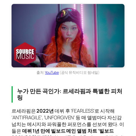
출처:
YouTube
(공식 뮤직비디오 썸네일)
누가 만든 곡인가: 르세라핌과 특별한 피처
링
르세라핌은
2022년
데뷔 후 ‘FEARLESS’로 시작해
‘ANTIFRAGILE’, ‘UNFORGIVEN’ 등 매 앨범마다 자신감
넘치는 메시지와 파워풀한 퍼포먼스를 선보여 왔다. 이
들은
데뷔 1년 만에 빌보드 메인 앨범 차트 ‘빌보드