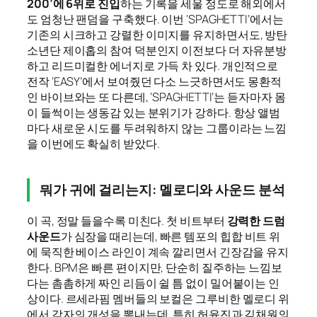
200’에 6위로 진입
하는 기록을 세울 정도로 해외에서
도 엄청난 팬덤을 구축했다. 이번 ‘SPAGHETTI’에서는
기존의 시크하고 강렬한 이미지를 유지하면서도, 방탄
소년단 제이홉의 참여 덕분인지 이전보다 더 자유분방
하고 리드미컬한 에너지로 가득 차 있다. 개인적으로
전작 ‘EASY’에서 보여줬던 다소 느긋하면서도 몽환적
인 바이브와는 또 다른데, ‘SPAGHETTI’는 듣자마자 몸
이 들썩이는 생동감 있는 분위기가 강하다. 항상 앨범
마다 새로운 시도를 두려워하지 않는 그룹이라는 느낌
을 이번에도 확실히 받았다.
뭐가 귀에 걸리는지: 멜로디와 사운드 분석
이 곡, 정말 들을수록 미친다. 첫 비트부터
강력한 드럼
사운드
가 심장을 때리는데, 빠른 템포의 힙합 비트 위
에 묵직한 베이스 라인이 계속 깔리면서 긴장감을 유지
한다. BPM은 빠른 편이지만, 단순히 질주하는 느낌보
다는 촘촘하게 짜인 리듬이 쉴 틈 없이 밀어붙이는 인
상이다. 르세라핌 멤버들의 보컬은 그루비한 멜로디 위
에서 각자의 개성을 뽐내는데, 특히 허윤진과 김채원의