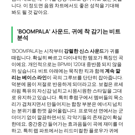
니다. 이 정도면 음원 차트에서도 좋은 성적을 기대해
봐도 될 것 같아요.
‘BOOMPALA’ 사운드, 귀에 착 감기는 비트
분석
‘BOOMPALA’는 시작부터
강렬한 신스 사운드
가 귀를
때립니다. 확실히 빠르고 다이내믹한 템포가 특징인 곡
이에요. 개인적으로는 BPM이 120대 중반쯤 되지 않을
까 싶습니다. 비트 아래에는 묵직한 킥과 함께
계속 깔
리는 베이스 라인
이 곡의 그루브를 단단히 잡아줍니다.
덕분에 몸이 저절로 반응하게 되더라고요. 보컬은 르세
라핌 특유의 자신감 넘치고 시원시원한 스타일을 그대
로 유지하고 있습니다. 특히 후렴구에서 멤버들의 목소
리가 겹쳐지면서 만들어지는 합창 부분은 에너지 넘치
는 분위기를 한껏 끌어올립니다. 프로덕션 면에서는 군
더더기 없이 깔끔하면서도 각 악기들의 존재감이 확실
한데요, 중간중간 들어가는 효과음들이 곡에 재미를 더
하고, 특히 랩 파트에서는 리드미컬한 플로우가 귀에