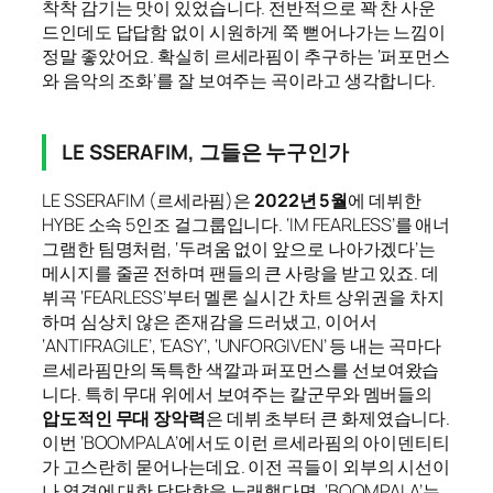
착착 감기는 맛이 있었습니다. 전반적으로 꽉 찬 사운
드인데도 답답함 없이 시원하게 쭉 뻗어나가는 느낌이
정말 좋았어요. 확실히 르세라핌이 추구하는 ‘퍼포먼스
와 음악의 조화’를 잘 보여주는 곡이라고 생각합니다.
LE SSERAFIM, 그들은 누구인가
LE SSERAFIM (르세라핌)은
2022년 5월
에 데뷔한
HYBE 소속 5인조 걸그룹입니다. ‘IM FEARLESS’를 애너
그램한 팀명처럼, ‘두려움 없이 앞으로 나아가겠다’는
메시지를 줄곧 전하며 팬들의 큰 사랑을 받고 있죠. 데
뷔곡 ‘FEARLESS’부터 멜론 실시간 차트 상위권을 차지
하며 심상치 않은 존재감을 드러냈고, 이어서
‘ANTIFRAGILE’, ‘EASY’, ‘UNFORGIVEN’ 등 내는 곡마다
르세라핌만의 독특한 색깔과 퍼포먼스를 선보여왔습
니다. 특히 무대 위에서 보여주는 칼군무와 멤버들의
압도적인 무대 장악력
은 데뷔 초부터 큰 화제였습니다.
이번 ‘BOOMPALA’에서도 이런 르세라핌의 아이덴티티
가 고스란히 묻어나는데요. 이전 곡들이 외부의 시선이
나 역경에 대한 당당함을 노래했다면, ‘BOOMPALA’는