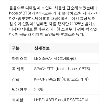
들을수록 디테일이 보인다. 처음엔 단순해 보였는데. j-
hope of BTS)가 딱 나오는 거다. 솔직히 스쳐 지나가려
다가 멈칫했다. 제이홉 피처링이라니, 이건 그냥 넘어
갈 수가 없잖아? 발매된 지 좀 됐지만 (2025년 발매),
이제야 제대로 들어본 건데… 첫 소절부터 귀에 쫙 감겼
다. 이 곡을 왜 이제야 들었을까 후회스러웠다.
구분
상세정보
아티스트
LE SSERAFIM (르세라핌)
곡 제목
SPAGHETTI (feat. j-hope of BTS)
장르
K-POP / 댄스 팝 (힙합 요소 가미)
발매연도
2025
레이블
HYBE LABELS and LE SSERAFIM