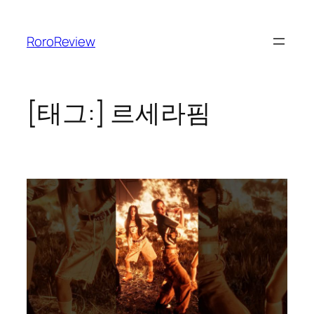
콘
텐
RoroReview
츠
로
바
로
[태그:]
르세라핌
가
기