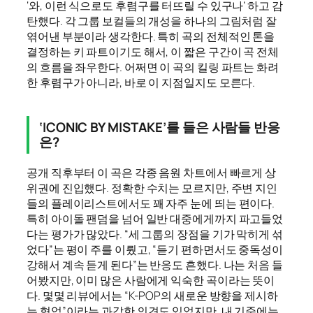
‘와, 이런 식으로도 후렴구를 터뜨릴 수 있구나’ 하고 감
탄했다. 각 그룹 보컬들의 개성을 하나의 그림처럼 잘
엮어낸 부분이라 생각한다. 특히 곡의 전체적인 톤을
결정하는 키 파트이기도 해서, 이 짧은 구간이 곡 전체
의 흐름을 좌우한다. 어쩌면 이 곡의 킬링 파트는 화려
한 후렴구가 아니라, 바로 이 지점일지도 모른다.
‘ICONIC BY MISTAKE’를 들은 사람들 반응
은?
공개 직후부터 이 곡은 각종 음원 차트에서 빠르게 상
위권에 진입했다. 정확한 수치는 모르지만, 주변 지인
들의 플레이리스트에서도 꽤 자주 눈에 띄는 편이다.
특히 아이돌 팬덤을 넘어 일반 대중에게까지 파고들었
다는 평가가 많았다. “세 그룹의 장점을 기가 막히게 섞
었다”는 평이 주를 이뤘고, “듣기 편하면서도 중독성이
강해서 계속 듣게 된다”는 반응도 흔했다. 나는 처음 들
어봤지만, 이미 많은 사람에게 익숙한 곡이라는 뜻이
다. 몇몇 리뷰에서는 “K-POP의 새로운 방향을 제시하
는 협업”이라는 과감한 의견도 있었지만, 내 기준에는