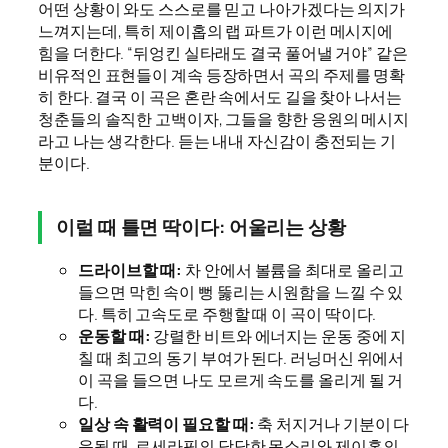
어떤 상황이 와도 스스로를 믿고 나아가겠다는 의지가
느껴지는데, 특히 제이홉의 랩 파트가 이런 메시지에
힘을 더한다. “뒤엉킨 실타래도 결국 풀어낼 거야” 같은
비유적인 표현들이 계속 등장하면서 곡의 주제를 명확
히 한다. 결국 이 곡은 혼란 속에서도 길을 찾아 나서는
청춘들의 솔직한 고백이자, 그들을 향한 응원의 메시지
라고 나는 생각한다. 듣는 내내 자신감이 충전되는 기
분이다.
이럴 때 틀면 딱이다: 어울리는 상황
드라이브할 때:
차 안에서 볼륨을 최대로 올리고
들으면 막힌 속이 뻥 뚫리는 시원함을 느낄 수 있
다. 특히 고속도로 주행할 때 이 곡이 딱이다.
운동할 때:
강렬한 비트와 에너지는 운동 중에 지
칠 때 최고의 동기 부여가 된다. 러닝머신 위에서
이 곡을 들으면 나도 모르게 속도를 올리게 될 거
다.
일상 속 활력이 필요할 때:
축 처지거나 기분이 다
운될 때, 르세라핌의 당당한 목소리와 제이홉의