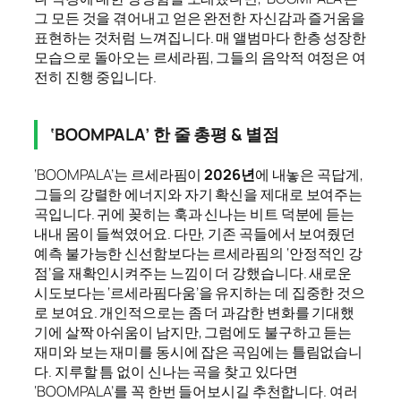
그 모든 것을 겪어내고 얻은 완전한 자신감과 즐거움을
표현하는 것처럼 느껴집니다. 매 앨범마다 한층 성장한
모습으로 돌아오는 르세라핌, 그들의 음악적 여정은 여
전히 진행 중입니다.
‘BOOMPALA’ 한 줄 총평 & 별점
‘BOOMPALA’는 르세라핌이
2026년
에 내놓은 곡답게,
그들의 강렬한 에너지와 자기 확신을 제대로 보여주는
곡입니다. 귀에 꽂히는 훅과 신나는 비트 덕분에 듣는
내내 몸이 들썩였어요. 다만, 기존 곡들에서 보여줬던
예측 불가능한 신선함보다는 르세라핌의 ‘안정적인 강
점’을 재확인시켜주는 느낌이 더 강했습니다. 새로운
시도보다는 ‘르세라핌다움’을 유지하는 데 집중한 것으
로 보여요. 개인적으로는 좀 더 과감한 변화를 기대했
기에 살짝 아쉬움이 남지만, 그럼에도 불구하고 듣는
재미와 보는 재미를 동시에 잡은 곡임에는 틀림없습니
다. 지루할 틈 없이 신나는 곡을 찾고 있다면
‘BOOMPALA’를 꼭 한번 들어보시길 추천합니다. 여러