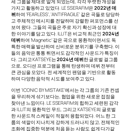
세 그룹을 제대로 알게 되었는데, 각각 뚜렷한 개성을
가지고 활동하고 있었다. LE SSERAFIM은
2022년 데
뷔
하여 ‘FEARLESS’, ‘ANTIFRAGILE’ 같은 곡들로 당당하
고 주체적인 메시지를 전달하며 강렬한 퍼포먼스를 선
보여 왔다. 그들의 곡들은 주로 자기 확신과 성장에 대
한 이야기를 담고 있다. ILLIT은 비교적 최근인
2024년
데뷔
하여 ‘Magnetic’ 같은 곡으로 몽환적이면서도 독
특한 매력을 발산하며 신비로운 분위기를 구축했다. 이
들의 음악은 통통 튀면서도 감각적인 사운드가 특징이
다. 그리고 KATSEYE는
2024년 데뷔
한 글로벌 걸그룹
으로, 오디션 프로그램을 통해 탄생하며 데뷔 전부터
큰 관심을 모았다. 전 세계적인 팬덤을 기반으로 활동
하며 다양한 음악적 시도를 보여주고 있다.
이번 ‘ICONIC BY MISTAKE’에서는 각 그룹의 기존 컨셉
을 무리하게 섞기보다는, 협업을 위한 새로운 접점을
찾아낸 느낌이다. LE SSERAFIM의 힙하고 세련된 감각
과 ILLIT의 몽환적인 무드, 그리고 KATSEYE의 글로벌
한 사운드적 스케일이 적절히 융합되었다. 어느 한 그
룹의 색깔이 지나치게 강하게 드러나지 않고, 전체적인
조화에 집중한 덕분에 처음 듣는 사람도 쉽게 다가갈