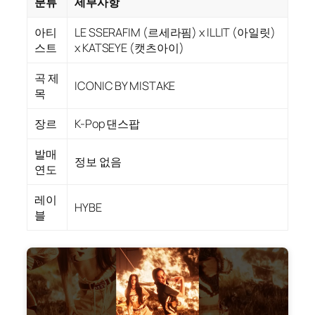
분류
세부사항
아티
LE SSERAFIM (르세라핌) x ILLIT (아일릿)
스트
x KATSEYE (캣츠아이)
곡 제
ICONIC BY MISTAKE
목
장르
K-Pop 댄스팝
발매
정보 없음
연도
레이
HYBE
블