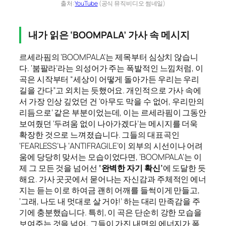
출처:
YouTube
(공식 뮤직비디오 썸네일)
내가 읽은 ‘BOOMPALA’ 가사 속 메시지
르세라핌의 ‘BOOMPALA’는 제목부터 심상치 않습니
다. ‘붐팔라’라는 의성어가 주는 폭발적인 느낌처럼, 이
곡은 시작부터 “세상이 어떻게 돌아가든 우리는 우리
길을 간다”고 외치는 듯했어요. 개인적으로 가사 속에
서 가장 인상 깊었던 건 ‘아무도 막을 수 없어, 우리만의
리듬으로’ 같은 부분이었는데, 이는 르세라핌이 그동안
보여줬던 ‘두려움 없이 나아가겠다’는 메시지를 더욱
확장한 것으로 느껴졌습니다. 그들의 대표곡인
‘FEARLESS’나 ‘ANTIFRAGILE’이 외부의 시선이나 어려
움에 당당히 맞서는 모습이었다면, ‘BOOMPALA’는 이
제 그 모든 것을 넘어선
‘완벽한 자기 확신’
에 도달한 듯
해요. 가사 곳곳에서 묻어나는 자신감과 주체적인 에너
지는 듣는 이로 하여금 괜히 어깨를 들썩이게 만들고,
‘그래, 나도 내 멋대로 살 거야!’ 하는 대리 만족감을 주
기에 충분했습니다. 특히, 이 곡은 단순히 강한 모습을
보여주는 것을 넘어, 그들이 가진 내면의 에너지가 폭