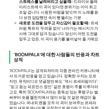
스트레스를 날려버리고 싶을 때:
드라이브 플레
이리스트에 이 곡이 있다면 분위기는 이미 최고
조일 겁니다. 시원한 바람을 맞으며 이 노래를 듣
다 보면 답답했던 속이 뻥 뚫리는 기분.
새로운 도전을 앞두고 자신감이 필요할 때:
르세
라핌 특유의 ‘두려움 없이’ 나아가는 메시지가 가
사에 그대로 담겨 있습니다. 당신이 어떤 도전을
앞두고 있든, 이 곡이 용기를 불어넣어 줄 거예요.
‘BOOMPALA’에 대한 사람들의 반응과 차트
성적
‘BOOMPALA’는 공개되자마자 각종 온라인 커뮤니티에
서 뜨거운 반응을 얻고 있습니다. 정확한 수치는 모르
지만, 뮤직비디오 댓글창만 봐도 “역시 르세라핌이다”,
“믿고 듣는 퍼포먼스 장인” 같은 호평이 주를 이루더라
고요. 특히 ‘BOOMPALA’라는 중독성 있는 후렴구는 벌
써부터 숏폼 챌린지에서 많이 쓰일 것 같은 예감이 들
었습니다. 국내외 팬들 모두 이 곡이 보여주는 르세라
핌의 새로운 에너지를 긍정적으로 평가하고 있는 듯합