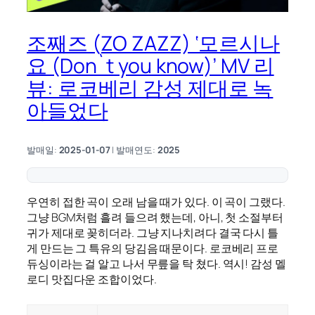
조째즈 (ZO ZAZZ) ‘모르시나
요 (Don`t you know)’ MV 리
뷰: 로코베리 감성 제대로 녹
아들었다
발매일:
2025-01-07
| 발매연도:
2025
우연히 접한 곡이 오래 남을 때가 있다. 이 곡이 그랬다.
그냥 BGM처럼 흘려 들으려 했는데, 아니, 첫 소절부터
귀가 제대로 꽂히더라. 그냥 지나치려다 결국 다시 틀
게 만드는 그 특유의 당김음 때문이다. 로코베리 프로
듀싱이라는 걸 알고 나서 무릎을 탁 쳤다. 역시! 감성 멜
로디 맛집다운 조합이었다.