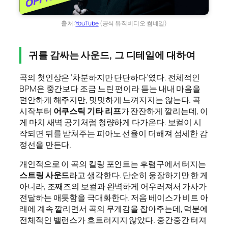
출처:
YouTube
(공식 뮤직비디오 썸네일)
귀를 감싸는 사운드, 그 디테일에 대하여
곡의 첫인상은 ‘차분하지만 단단하다’였다. 전체적인
BPM은 중간보다 조금 느린 편이라 듣는 내내 마음을
편안하게 해주지만, 밋밋하게 느껴지지는 않는다. 곡
시작부터
어쿠스틱 기타 리프
가 잔잔하게 깔리는데, 이
게 마치 새벽 공기처럼 청량하게 다가온다. 보컬이 시
작되면 뒤를 받쳐주는 피아노 선율이 더해져 섬세한 감
정선을 만든다.
개인적으로 이 곡의 킬링 포인트는 후렴구에서 터지는
스트링 사운드
라고 생각한다. 단순히 웅장하기만 한 게
아니라, 조째즈의 보컬과 완벽하게 어우러져서 가사가
전달하는 애틋함을 극대화한다. 저음 베이스가 비트 아
래에 계속 깔리면서 곡의 무게감을 잡아주는데, 덕분에
전체적인 밸런스가 흐트러지지 않았다. 중간중간 터져