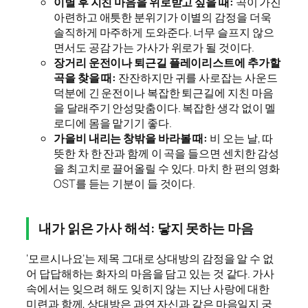
이별 후 지친 마음을 위로받고 싶을 때:
곡이 가진
아련하고 애틋한 분위기가 이별의 감정을 더욱
솔직하게 마주하게 도와준다. 너무 슬프지 않으
면서도 공감 가는 가사가 위로가 될 것이다.
장거리 운전이나 퇴근길 플레이리스트에 추가할
곡을 찾을 때:
잔잔하지만 귀를 사로잡는 사운드
덕분에 긴 운전이나 복잡한 퇴근길에 지친 마음
을 달래주기 안성맞춤이다. 복잡한 생각 없이 멜
로디에 몸을 맡기기 좋다.
가을비 내리는 창밖을 바라볼 때:
비 오는 날, 따
뜻한 차 한 잔과 함께 이 곡을 들으면 센치한 감성
을 최고치로 끌어올릴 수 있다. 마치 한 편의 영화
OST를 듣는 기분이 들 것이다.
내가 읽은 가사 해석: 닿지 못하는 마음
‘모르시나요’는 제목 그대로 상대방의 감정을 알 수 없
어 답답해하는 화자의 마음을 담고 있는 것 같다. 가사
속에서는 잊으려 해도 잊히지 않는 지난 사랑에 대한
미련과 함께, 상대방은 과연 자신과 같은 마음일지 궁