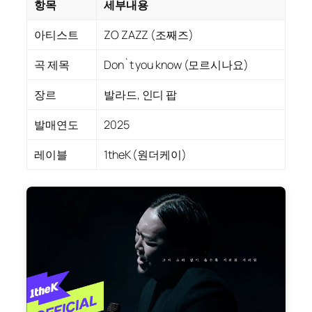
항목
세부내용
아티스트
ZO ZAZZ (조째즈)
곡 제목
Don`t you know (모르시나요)
장르
발라드, 인디 팝
발매연도
2025
레이블
1theK (원더케이)