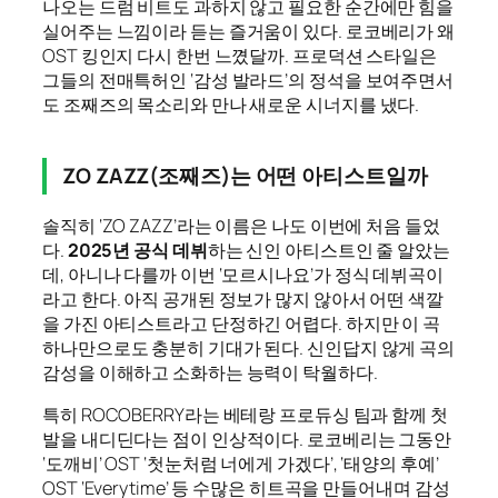
나오는 드럼 비트도 과하지 않고 필요한 순간에만 힘을
실어주는 느낌이라 듣는 즐거움이 있다. 로코베리가 왜
OST 킹인지 다시 한번 느꼈달까. 프로덕션 스타일은
그들의 전매특허인 ‘감성 발라드’의 정석을 보여주면서
도 조째즈의 목소리와 만나 새로운 시너지를 냈다.
ZO ZAZZ(조째즈)는 어떤 아티스트일까
솔직히 ‘ZO ZAZZ’라는 이름은 나도 이번에 처음 들었
다.
2025년 공식 데뷔
하는 신인 아티스트인 줄 알았는
데, 아니나 다를까 이번 ‘모르시나요’가 정식 데뷔곡이
라고 한다. 아직 공개된 정보가 많지 않아서 어떤 색깔
을 가진 아티스트라고 단정하긴 어렵다. 하지만 이 곡
하나만으로도 충분히 기대가 된다. 신인답지 않게 곡의
감성을 이해하고 소화하는 능력이 탁월하다.
특히 ROCOBERRY라는 베테랑 프로듀싱 팀과 함께 첫
발을 내디딘다는 점이 인상적이다. 로코베리는 그동안
‘도깨비’ OST ‘첫눈처럼 너에게 가겠다’, ‘태양의 후예’
OST ‘Everytime’ 등 수많은 히트곡을 만들어내며 감성