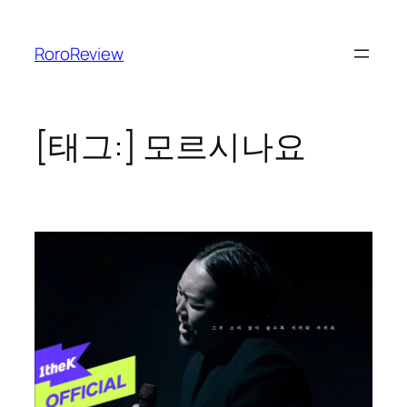
콘
텐
RoroReview
츠
로
바
로
[태그:]
모르시나요
가
기