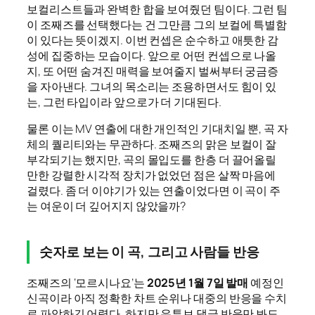
보컬리스트들과 완벽한 합을 보여줬던 팀이다. 그런 팀
이 조째즈를 선택했다는 건 그만큼 그의 보컬에 특별함
이 있다는 뜻이겠지. 이번 컨셉은 순수하고 애틋한 감
성에 집중하는 모습이다. 앞으로 어떤 컨셉으로 나올
지, 또 어떤 숨겨진 매력을 보여줄지 벌써부터 궁금증
을 자아낸다. 그녀의 목소리는 조용하면서도 힘이 있
는, 그런 타입이라 앞으로가 더 기대된다.
물론 이는 MV 연출에 대한 개인적인 기대치일 뿐, 곡 자
체의 퀄리티와는 무관하다. 조째즈의 맑은 보컬이 잘
부각되기는 했지만, 곡의 몰입도를 한층 더 끌어올릴
만한 강렬한 시각적 장치가 없었던 점은 살짝 마음에
걸렸다. 좀 더 이야기가 있는 연출이었다면 이 곡이 주
는 여운이 더 깊어지지 않았을까?
숫자로 보는 이 곡, 그리고 사람들 반응
조째즈의 ‘모르시나요’는
2025년 1월 7일 발매
예정인
신곡이라 아직 정확한 차트 순위나 대중의 반응을 수치
로 파악하긴 어렵다. 하지만 유튜브 댓글 반응만 봐도