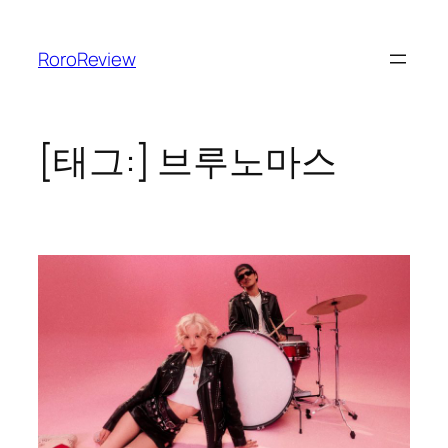
콘
텐
RoroReview
츠
로
바
로
[태그:]
브루노마스
가
기