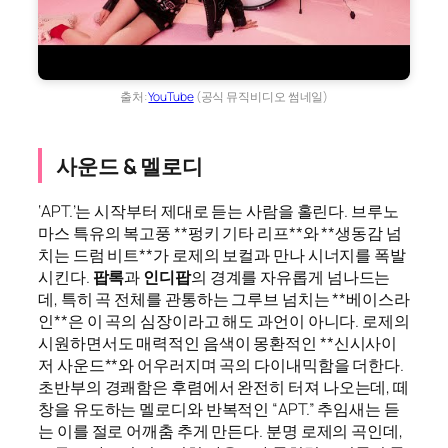
출처:
YouTube
(공식 뮤직비디오 썸네일)
사운드 & 멜로디
‘APT.’는 시작부터 제대로 듣는 사람을 홀린다. 브루노
마스 특유의 복고풍 **펑키 기타 리프**와 **생동감 넘
치는 드럼 비트**가 로제의 보컬과 만나 시너지를 폭발
시킨다.
팝록
과
인디팝
의 경계를 자유롭게 넘나드는
데, 특히 곡 전체를 관통하는 그루브 넘치는 **베이스라
인**은 이 곡의 심장이라고 해도 과언이 아니다. 로제의
시원하면서도 매력적인 음색이 몽환적인 **신시사이
저 사운드**와 어우러지며 곡의 다이내믹함을 더한다.
초반부의 경쾌함은 후렴에서 완전히 터져 나오는데, 떼
창을 유도하는 멜로디와 반복적인 “APT.” 추임새는 듣
는 이를 절로 어깨춤 추게 만든다. 분명 로제의 곡인데,