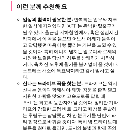
이런 분께 추천해요
일상의 활력이 필요한 분:
반복되는 업무와 지루
한 일상에 지쳐있다면 ‘APT.’는 완벽한 탈출구가
될 수 있다. 출근길 지하철 안에서, 혹은 점심시간
카페에서 이 곡을 들으면 어느새 어깨가 들썩이
고 답답했던 마음이 뻥 뚫리는 기분을 느낄 수 있
을 것이다. 특히 에너지 넘치는 멜로디와 로제의
시원한 보컬은 당신의 하루를 상쾌하게 시작하
거나, 축 처진 오후에 활기를 불어넣어 줄 것이다.
스트레스 해소에 특효약이라고 감히 말하고 싶
다.
신나는 드라이브 곡을 찾는 분:
드라이브는 역시
신나는 음악과 함께해야 제맛! 창문을 활짝 열고
시원한 바람을 맞으며 고속도로를 달릴 때
‘APT.’는 최고의 동반자가 될 것이다. 펑키한 기타
리프와 강렬한 드럼 비트, 그리고 떼창을 유발하
는 후렴구는 답답했던 차 안 분위기를 단번에 파
티 현장으로 바꿔줄 것이다. 특히 밤 드라이브 때
볼륨을 최대로 올리면, 도시의 불빛과 함께 곡의