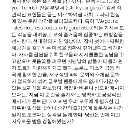
에서 함께하는 즐거움을 담아냈다. “손뼉 치고 (Clap
your hands), 잔을 부딪쳐 (Clink your glass)” 같은 직
관적인 표현들은 듣는 이로 하여금 마치 그 파티 현장
에 있는 듯한 착각을 불러일으킨다. 특히 “We got no
rules, no dress codes, only good vibes”라는 가사는 모
든 걱정을 내려놓고 오직 즐거움에 집중하는 해방감을
선사한다. 현대인의 지친 일상에서 잠시 벗어나 짜릿한
해방감을 갈구하는 마음을 정확히 짚어냈다고 생각한
다. 가사를 곱씹을수록 친구들과 시시콜콜한 농담을 주
고받으며 웃음꽃을 피우던 지난날의 밤들이 떠올라 왠
지 모르게 아련해지기도 했다. 브루노 마스가 공동 작
곡에 참여한 만큼, 서구적인 파티 문화와 K-게임 문화
가 절묘하게 섞여 글로벌 팬들에게도 쉽게 다가갈 수
있는 보편성을 확보했다. 복잡한 비유나 심오한 메시지
보다는, ‘지금 이 순간을 즐기자’는 명확하고 긍정적인
메시지가 돋보인다. 어쩌면 우리 모두에게 필요한 건,
지루한 일상을 벗어나 순간의 즐거움에 몰두하는 시간
일지도 모른다는 생각을 들게 한다. 당신은 언제 이런
자유로운 밤을 경험해봤는가?