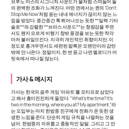
브루노 마스의 시그니처 사운드가 물처럼 스며들어 둘
의 완벽한 조화가 느껴진다. 어떤 면에서는 퀸의 ‘Don’t
Stop Me Now’처럼 듣는 내내 에너지가 끊이지 않는 느
낌을 받았다. 중간중간 툭 튀어나오는 듯한 **일렉 기타
솔로**와 강렬한 **브라스 사운드**는 청량감을 주면
서도 왠지 모르게 비행기 창밖 풍경을 보는 듯한 착각
마저 불러일으킨다. 지극히 개인적인 취향이지만, 이
정도로 흥겨우면서도 세련된 팝록은 오랜만이라 감탄
밖에 안 나온다. 정말이지, 한 번 듣고 나면 멜로디가 머
릿속에서 떠나질 않는다.
가사 & 메시지
가사는 한국의 음주 게임 ‘아파트’를 모티프로 삼았다
고 해서 흥미진진하게 들었다. “What’s the time? It’s
two in the morning, where you at? My apartment.”라
는 도입부는 마치 한밤중 친구에게 전화가 온 듯한 생
생한 느낌을 준다. 단순히 게임 규칙을 나열하는 것을
넘어, 한밤중의 자유롭고 충동적인 일탈, 그리고 그 안