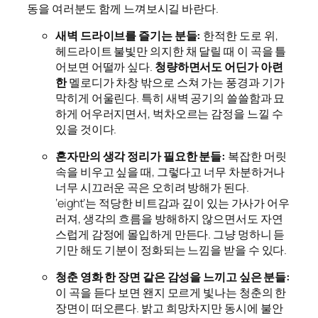
동을 여러분도 함께 느껴보시길 바란다.
새벽 드라이브를 즐기는 분들:
한적한 도로 위,
헤드라이트 불빛만 의지한 채 달릴 때 이 곡을 틀
어보면 어떨까 싶다.
청량하면서도 어딘가 아련
한
멜로디가 차창 밖으로 스쳐 가는 풍경과 기가
막히게 어울린다. 특히 새벽 공기의 쓸쓸함과 묘
하게 어우러지면서, 벅차오르는 감정을 느낄 수
있을 것이다.
혼자만의 생각 정리가 필요한 분들:
복잡한 머릿
속을 비우고 싶을 때, 그렇다고 너무 차분하거나
너무 시끄러운 곡은 오히려 방해가 된다.
‘eight’는 적당한 비트감과 깊이 있는 가사가 어우
러져, 생각의 흐름을 방해하지 않으면서도 자연
스럽게 감정에 몰입하게 만든다. 그냥 멍하니 듣
기만 해도 기분이 정화되는 느낌을 받을 수 있다.
청춘 영화 한 장면 같은 감성을 느끼고 싶은 분들:
이 곡을 듣다 보면 왠지 모르게 빛나는 청춘의 한
장면이 떠오른다. 밝고 희망차지만 동시에 불안