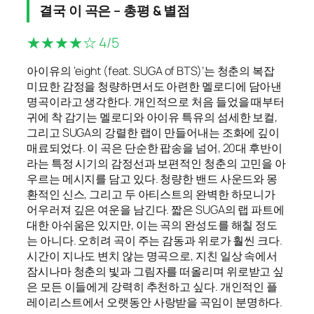
결국 이 곡은 – 총평 & 별점
★★★★☆ 4/5
아이유의 ‘eight (feat. SUGA of BTS)’는 청춘의 복잡
미묘한 감정을 청량하면서도 아련한 멜로디에 담아낸
명곡이라고 생각한다. 개인적으로 처음 들었을 때부터
귀에 착 감기는 멜로디와 아이유 특유의 섬세한 보컬,
그리고 SUGA의 강렬한 랩이 만들어내는 조화에 깊이
매료되었다. 이 곡은 단순한 팝송을 넘어, 20대 후반이
라는 특정 시기의 감정선과 보편적인 청춘의 고민을 아
우르는 메시지를 담고 있다. 청량한 밴드 사운드와 몽
환적인 신스, 그리고 두 아티스트의 완벽한 하모니가
어우러져 깊은 여운을 남긴다. 짧은 SUGA의 랩 파트에
대한 아쉬움은 있지만, 이는 곡의 완성도를 해칠 정도
는 아니다. 오히려 곡이 주는 감동과 위로가 훨씬 크다.
시간이 지나도 변치 않는 명곡으로, 지친 일상 속에서
잠시나마 청춘의 빛과 그림자를 떠올리며 위로받고 싶
은 모든 이들에게 강력히 추천하고 싶다. 개인적인 플
레이리스트에서 오랫동안 사랑받을 곡임이 분명하다.