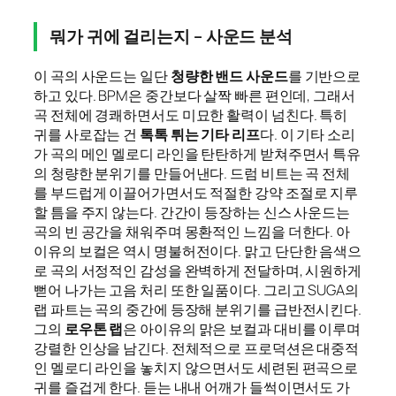
뭐가 귀에 걸리는지 – 사운드 분석
이 곡의 사운드는 일단
청량한 밴드 사운드
를 기반으로
하고 있다. BPM은 중간보다 살짝 빠른 편인데, 그래서
곡 전체에 경쾌하면서도 미묘한 활력이 넘친다. 특히
귀를 사로잡는 건
톡톡 튀는 기타 리프
다. 이 기타 소리
가 곡의 메인 멜로디 라인을 탄탄하게 받쳐주면서 특유
의 청량한 분위기를 만들어낸다. 드럼 비트는 곡 전체
를 부드럽게 이끌어가면서도 적절한 강약 조절로 지루
할 틈을 주지 않는다. 간간이 등장하는 신스 사운드는
곡의 빈 공간을 채워주며 몽환적인 느낌을 더한다. 아
이유의 보컬은 역시 명불허전이다. 맑고 단단한 음색으
로 곡의 서정적인 감성을 완벽하게 전달하며, 시원하게
뻗어 나가는 고음 처리 또한 일품이다. 그리고 SUGA의
랩 파트는 곡의 중간에 등장해 분위기를 급반전시킨다.
그의
로우톤 랩
은 아이유의 맑은 보컬과 대비를 이루며
강렬한 인상을 남긴다. 전체적으로 프로덕션은 대중적
인 멜로디 라인을 놓치지 않으면서도 세련된 편곡으로
귀를 즐겁게 한다. 듣는 내내 어깨가 들썩이면서도 가