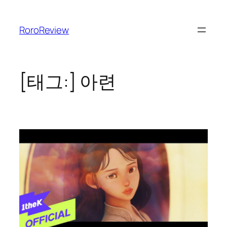
콘
텐
RoroReview
츠
로
바
로
[태그:]
아련
가
기