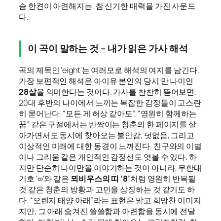
슴 한켠이 아련해지는, 참 신기한 매력을 가진 사운드
다.
이 곡이 말하는 것 – 내가 읽은 가사 해석
곡의 제목인 ‘eight’는 여러모로 해석의 여지를 남긴다.
가장 보편적인 해석은 아이유 본인의 당시 만 나이인
28살
을 의미한다는 것이다. 가사를 찬찬히 뜯어보면,
20대 후반의 나이에서 느끼는 복잡한 감정들이 고스란
히 묻어난다. “모든 게 허상 같아도”, “영원히 함께하는
꿈” 같은 구절에서는 반짝이는 청춘의 한 페이지를 살
아가면서도 동시에 찾아오는 불안감, 덧없음, 그리고
이상적인 미래에 대한 동경이 느껴진다. 친구와의 이별
이나 그리움 같은 개인적인 감정선도 엿볼 수 있다. 하
지만 단순히 나이만을 이야기하는 것이 아니라, 무한대
기호 ‘∞’와 같은
뫼비우스의 띠 ‘8’
처럼 영원히 반복될
것 같은 청춘의 방황과 고민을 상징하는 것 같기도 하
다. “오렌지 태양 아래”라는 표현은 밝고 희망찬 이미지
지만, 그 아래 숨겨진 쓸쓸함과 아련함을 동시에 전달