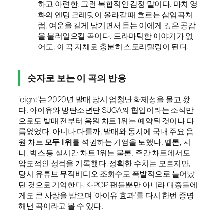
하고 아련한, 그런 복합적인 감정 말이다. 마치 영
화의 엔딩 크레딧이 올라갈 때 흐르는 삽입곡처
럼, 여운을 길게 남기면서 듣는 이에게 깊은 공감
을 불러일으킬 곡이다. 드라마틱한 이야기가 없
어도, 이 곡 자체로 충분히 스토리텔링이 된다.
숫자로 보는 이 곡의 반응
‘eight’는 2020년 발매 당시 엄청난 화제성을 몰고 왔
다. 아이유와 방탄소년단 SUGA의 협업이라는 소식만
으로도 발매 전부터 음원 차트 1위는 예약된 것이나 다
름없었다. 아니나 다를까, 발매와 동시에 국내 주요 음
원 차트
모두 1위
를 석권하는 기염을 토했다. 멜론, 지
니, 벅스 등 실시간 차트 1위는 물론, 주간 차트에서도
압도적인 성적을 기록했다. 정확한 수치는 모르지만,
당시 유튜브 뮤직비디오 조회수도 폭발적으로 늘어났
던 것으로 기억한다. K-POP 팬들뿐만 아니라 대중들에
게도 큰 사랑을 받으며 ‘아이유 효과’를 다시 한번 증명
해낸 곡이라고 볼 수 있다.