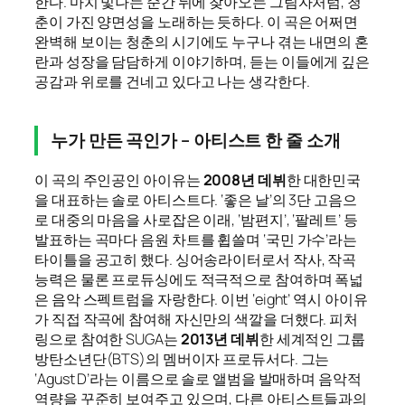
한다. 마치 빛나는 순간 뒤에 찾아오는 그림자처럼, 청
춘이 가진 양면성을 노래하는 듯하다. 이 곡은 어쩌면
완벽해 보이는 청춘의 시기에도 누구나 겪는 내면의 혼
란과 성장을 담담하게 이야기하며, 듣는 이들에게 깊은
공감과 위로를 건네고 있다고 나는 생각한다.
누가 만든 곡인가 – 아티스트 한 줄 소개
이 곡의 주인공인 아이유는
2008년 데뷔
한 대한민국
을 대표하는 솔로 아티스트다. ‘좋은 날’의 3단 고음으
로 대중의 마음을 사로잡은 이래, ‘밤편지’, ‘팔레트’ 등
발표하는 곡마다 음원 차트를 휩쓸며 ‘국민 가수’라는
타이틀을 공고히 했다. 싱어송라이터로서 작사, 작곡
능력은 물론 프로듀싱에도 적극적으로 참여하며 폭넓
은 음악 스펙트럼을 자랑한다. 이번 ‘eight’ 역시 아이유
가 직접 작곡에 참여해 자신만의 색깔을 더했다. 피처
링으로 참여한 SUGA는
2013년 데뷔
한 세계적인 그룹
방탄소년단(BTS)의 멤버이자 프로듀서다. 그는
‘Agust D’라는 이름으로 솔로 앨범을 발매하며 음악적
역량을 꾸준히 보여주고 있으며, 다른 아티스트들과의