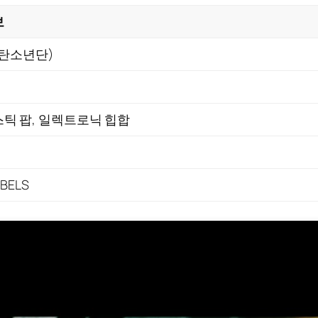
보
방탄소년단)
틱 팝, 일렉트로닉 힙합
ABELS