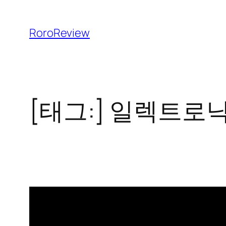
콘
텐
RoroReview
츠
로
바
로
[태그:]
일렉트로
가
기