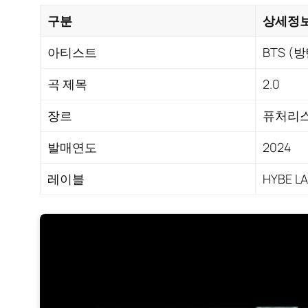
구분
상세정
아티스트
BTS (
곡 제목
2.0
장르
퓨처리스
발매연도
2024
레이블
HYBE L