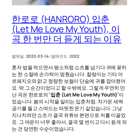
한로로 (HANRORO) 입춘
(Let Me Love My Youth), 이
곡 한 번만 더 듣게 되는 이유
발매일:
2022-03-14
| 발매연도:
2022
혼자 밥을 먹으면서 평소처럼 쇼츠를 넘기다 귀에 꽂히
는 한 소절에 손가락이 멈췄습니다. 찰랑이는 기타 아
르페지오와 맑고 청량한 보컬이 단숨에 귀를 잡아챘어
요. 딱 그 순간이었다고 할 수밖에요. 그렇게 우연히 만
난 곡은 한로로의
‘입춘 (Let Me Love My Youth)’
이
었습니다. 봄의 시작을 알리는 입춘처럼, 차가운 새벽
공기를 뚫고 스며드는 따뜻한 온기 같았습니다. 그냥
지나치려던 쇼츠가 결국 유튜브 본편으로 저를 이끌었
죠. 그 여운이 너무 좋아서, 결국 몇 번이고 다시 듣게 되
는 건 당연한 수순이었습니다.