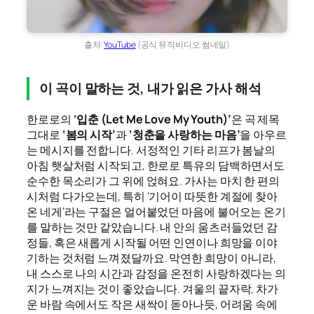
출처:
YouTube
(공식 뮤직비디오 썸네일)
이 곡이 말하는 것, 내가 읽은 가사 해석
한로로의
‘입춘 (Let Me Love My Youth)’
은 곡 제목
그대로
‘봄의 시작’
과
‘청춘을 사랑하는 마음’
을 아우르
는 메시지를 전합니다. 서정적인 기타 리프가 봄날의
아침 햇살처럼 시작되고, 한로로 특유의 담백하면서도
순수한 목소리가 그 위에 얹혀요. 가사는 마치 한 편의
시처럼 다가오는데, 특히 ‘기어이 따뜻한 계절에 찾아
온 네게’라는 구절은 얼어붙었던 마음에 불어오는 온기
를 말하는 것만 같았습니다. 내 안의 움츠러들었던 감
정들, 혹은 새롭게 시작될 어떤 인연이나 희망을 이야
기하는 것처럼 느껴졌달까요. 막연한 희망이 아니라,
내 스스로 나의 시간과 감정을 온전히 사랑하겠다는 의
지가 느껴지는 것이 좋았습니다. 겨울의 끝자락, 차가
운 바람 속에서도 작은 새싹이 돋아나듯, 어려움 속에