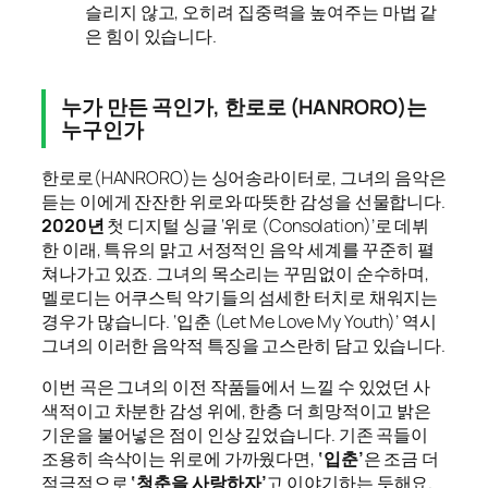
슬리지 않고, 오히려 집중력을 높여주는 마법 같
은 힘이 있습니다.
누가 만든 곡인가, 한로로 (HANRORO)는
누구인가
한로로(HANRORO)는 싱어송라이터로, 그녀의 음악은
듣는 이에게 잔잔한 위로와 따뜻한 감성을 선물합니다.
2020년
첫 디지털 싱글 ‘위로 (Consolation)’로 데뷔
한 이래, 특유의 맑고 서정적인 음악 세계를 꾸준히 펼
쳐나가고 있죠. 그녀의 목소리는 꾸밈없이 순수하며,
멜로디는 어쿠스틱 악기들의 섬세한 터치로 채워지는
경우가 많습니다. ‘입춘 (Let Me Love My Youth)’ 역시
그녀의 이러한 음악적 특징을 고스란히 담고 있습니다.
이번 곡은 그녀의 이전 작품들에서 느낄 수 있었던 사
색적이고 차분한 감성 위에, 한층 더 희망적이고 밝은
기운을 불어넣은 점이 인상 깊었습니다. 기존 곡들이
조용히 속삭이는 위로에 가까웠다면,
‘입춘’
은 조금 더
적극적으로
‘청춘을 사랑하자’
고 이야기하는 듯해요.