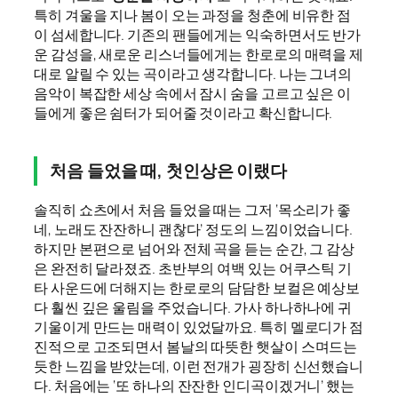
특히 겨울을 지나 봄이 오는 과정을 청춘에 비유한 점
이 섬세합니다. 기존의 팬들에게는 익숙하면서도 반가
운 감성을, 새로운 리스너들에게는 한로로의 매력을 제
대로 알릴 수 있는 곡이라고 생각합니다. 나는 그녀의
음악이 복잡한 세상 속에서 잠시 숨을 고르고 싶은 이
들에게 좋은 쉼터가 되어줄 것이라고 확신합니다.
처음 들었을 때, 첫인상은 이랬다
솔직히 쇼츠에서 처음 들었을 때는 그저 ‘목소리가 좋
네, 노래도 잔잔하니 괜찮다’ 정도의 느낌이었습니다.
하지만 본편으로 넘어와 전체 곡을 듣는 순간, 그 감상
은 완전히 달라졌죠. 초반부의 여백 있는 어쿠스틱 기
타 사운드에 더해지는 한로로의 담담한 보컬은 예상보
다 훨씬 깊은 울림을 주었습니다. 가사 하나하나에 귀
기울이게 만드는 매력이 있었달까요. 특히 멜로디가 점
진적으로 고조되면서 봄날의 따뜻한 햇살이 스며드는
듯한 느낌을 받았는데, 이런 전개가 굉장히 신선했습니
다. 처음에는 ‘또 하나의 잔잔한 인디곡이겠거니’ 했는