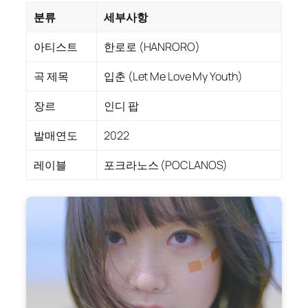
분류
세부사항
아티스트
한로로 (HANRORO)
곡 제목
입춘 (Let Me Love My Youth)
장르
인디 팝
발매연도
2022
레이블
포크라노스 (POCLANOS)