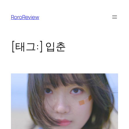
콘
텐
RoroReview
츠
로
바
로
[태그:]
입춘
가
기