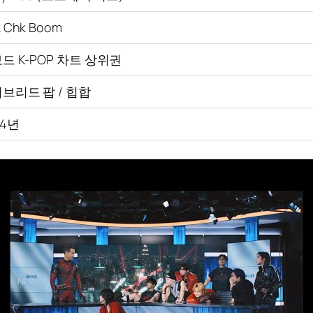
 Chk Boom
드 K-POP 차트 상위권
브리드 팝 / 힙합
24년