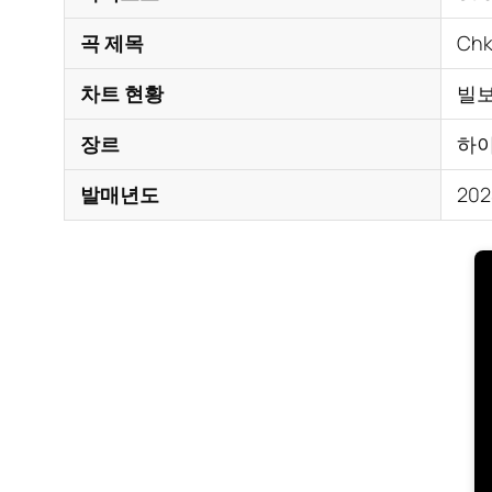
곡 제목
Chk
차트 현황
빌보
장르
하이
발매년도
20