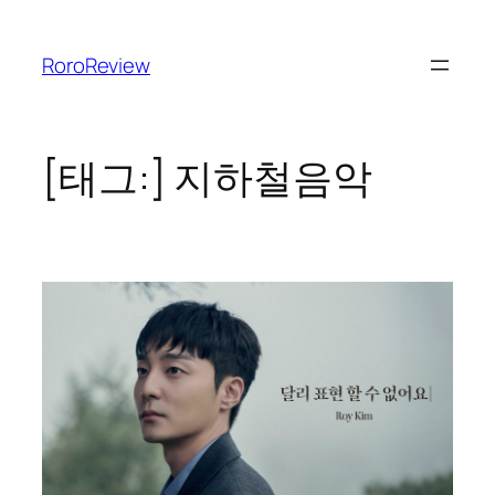
콘
텐
RoroReview
츠
로
바
로
[태그:]
지하철음악
가
기