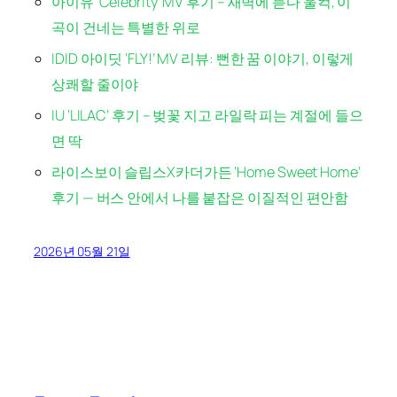
아이유 ‘Celebrity’ MV 후기 – 새벽에 듣다 울컥, 이
곡이 건네는 특별한 위로
IDID 아이딧 ‘FLY!’ MV 리뷰: 뻔한 꿈 이야기, 이렇게
상쾌할 줄이야
IU ‘LILAC’ 후기 – 벚꽃 지고 라일락 피는 계절에 들으
면 딱
라이스보이 슬립스X카더가든 ‘Home Sweet Home’
후기 — 버스 안에서 나를 붙잡은 이질적인 편안함
2026년 05월 21일