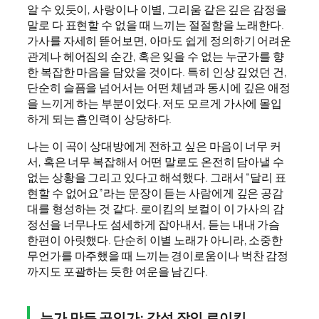
알 수 있듯이, 사랑이나 이별, 그리움 같은 깊은 감정을
말로 다 표현할 수 없을 때 느끼는 절절함을 노래한다.
가사를 자세히 뜯어보면, 아마도 쉽게 정의하기 어려운
관계나 헤어짐의 순간, 혹은 잊을 수 없는 누군가를 향
한 복잡한 마음을 담았을 것이다. 특히 인상 깊었던 건,
단순히 슬픔을 넘어서는 어떤 체념과 동시에 깊은 애정
을 느끼게 하는 부분이었다. 저도 모르게 가사에 몰입
하게 되는 흡인력이 상당하다.
나는 이 곡이 상대방에게 전하고 싶은 마음이 너무 커
서, 혹은 너무 복잡해서 어떤 말로도 온전히 담아낼 수
없는 상황을 그리고 있다고 해석했다. 그래서 “달리 표
현할 수 없어요”라는 문장이 듣는 사람에게 깊은 공감
대를 형성하는 것 같다. 로이킴의 보컬이 이 가사의 감
정선을 너무나도 섬세하게 잡아내서, 듣는 내내 가슴
한편이 아릿했다. 단순히 이별 노래가 아니라, 소중한
무언가를 마주했을 때 느끼는 경이로움이나 벅찬 감정
까지도 포괄하는 듯한 여운을 남긴다.
누가 만든 곡인가: 감성 장인 로이킴