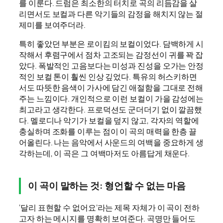
를 이룬다. 드럼은 최소한의 터치로 곡의 리듬감을 살
리면서도 보컬과 다른 악기들의 감정을 해치지 않는 절
제미를 보여주더라.
특히 좋았던 부분은 로이킴의 보컬이었다. 담백하게 시
작해서 후렴구에서 점차 고조되는 감정선이 귀를 꽉 잡
았다. 폭발적인 고음보다는 미성과 진성을 오가는 안정
적인 보컬 톤이 훨씬 인상 깊었다. 특유의 허스키하면
서도 따뜻한 음색이 가사에 담긴 애절함을 그대로 전해
주는 느낌이다. 개인적으로 이런 보컬이 가을 감성에는
최고라고 생각한다. 프로덕션도 군더더기 없이 깔끔했
다. 멜로디나 악기가 보컬을 덮지 않고, 각자의 역할에
충실하며 조화를 이루는 점이 이 곡의 매력을 한층 끌
어올린다. 나는 음악에서 사운드의 여백을 중요하게 생
각하는데, 이 곡은 그 여백마저도 아름답게 채운다.
이 곡이 말하는 것: 형언할 수 없는 마음
‘달리 표현할 수 없어요’라는 제목 자체가 이 곡이 전하
고자 하는 메시지를 명확히 보여준다. 곡명만 들어도