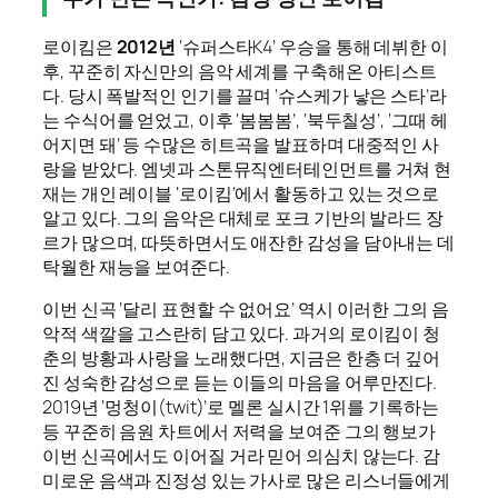
로이킴은
2012년
‘슈퍼스타K4’ 우승을 통해 데뷔한 이
후, 꾸준히 자신만의 음악 세계를 구축해온 아티스트
다. 당시 폭발적인 인기를 끌며 ‘슈스케가 낳은 스타’라
는 수식어를 얻었고, 이후 ‘봄봄봄’, ‘북두칠성’, ‘그때 헤
어지면 돼’ 등 수많은 히트곡을 발표하며 대중적인 사
랑을 받았다. 엠넷과 스톤뮤직엔터테인먼트를 거쳐 현
재는 개인 레이블 ‘로이킴’에서 활동하고 있는 것으로
알고 있다. 그의 음악은 대체로 포크 기반의 발라드 장
르가 많으며, 따뜻하면서도 애잔한 감성을 담아내는 데
탁월한 재능을 보여준다.
이번 신곡 ‘달리 표현할 수 없어요’ 역시 이러한 그의 음
악적 색깔을 고스란히 담고 있다. 과거의 로이킴이 청
춘의 방황과 사랑을 노래했다면, 지금은 한층 더 깊어
진 성숙한 감성으로 듣는 이들의 마음을 어루만진다.
2019년 ‘멍청이(twit)’로 멜론 실시간 1위를 기록하는
등 꾸준히 음원 차트에서 저력을 보여준 그의 행보가
이번 신곡에서도 이어질 거라 믿어 의심치 않는다. 감
미로운 음색과 진정성 있는 가사로 많은 리스너들에게