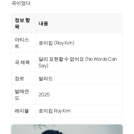
곡이었다.
정보 항
내용
목
아티스
로이킴 (Roy Kim)
트
달리 표현할 수 없어요 (No Words Can
곡 제목
Say)
장르
발라드
발매연
2025
도
레이블
로이킴 Roy Kim