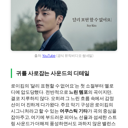
출처:
YouTube
(공식 뮤직비디오 썸네일)
귀를 사로잡는 사운드의 디테일
로이킴의 ‘달리 표현할 수 없어요’는 첫 소절부터 멜로
디에 압도당했다. 전반적으로
느린 템포
의 곡이지만,
결코 지루하지 않다. 오히려 그 느린 흐름 속에서 감정
선이 더 진하게 다가왔다. 주요 악기 구성은 로이킴의
시그니처라고 할 수 있는
어쿠스틱 기타
가 곡의 중심을
잡아주고, 여기에 부드러운 피아노 선율과 섬세한 스트
링 사운드가 더해져 풍성하면서도 과하지 않은 밸런스