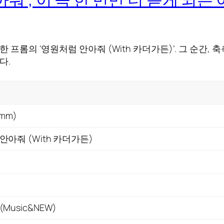
 프롬의 ‘영원처럼 안아줘 (With 카더가든)’. 그 순간,
다.
omm)
안아줘 (With 카더가든)
Music&NEW)