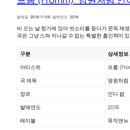
발매일:
2018-11-06
| 발매연도:
2018
비 오는 날 창가에 앉아 빗소리를 듣다가 문득 재생한
곡은 그냥 스쳐 지나갈 수 없는 특별한 흡인력이 있
구분
상세정보
아티스트
프롬 (Fr
곡 제목
영원처럼 
장르
인디 팝
발매연도
2018
레이블
뮤직앤뉴 (