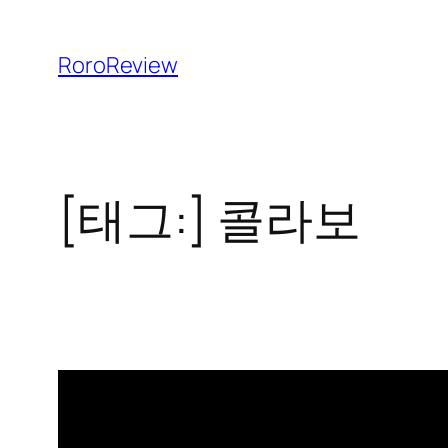
콘
텐
RoroReview
츠
로
바
로
[태그:]
콜라보
가
기