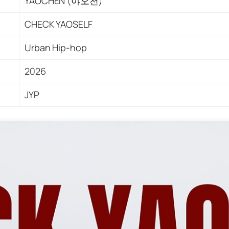
YAOCHEN (야오천)
CHECK YAOSELF
Urban Hip-hop
2026
JYP