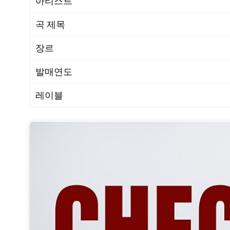
아티스트
곡 제목
장르
발매연도
레이블