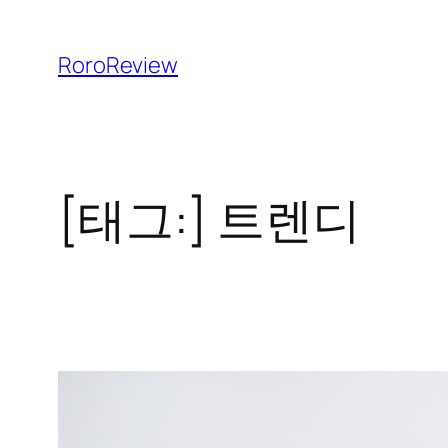
콘
텐
RoroReview
츠
로
바
로
[태그:]
트렌디
가
기