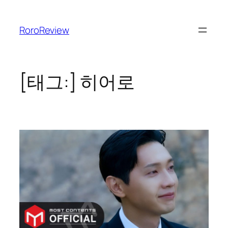
콘
텐
RoroReview
츠
로
바
로
[태그:]
히어로
가
기