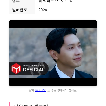
장르
팝 발라드 / 트로트 팝
발매연도
2024
출처:
YouTube
(공식 뮤직비디오 썸네일)