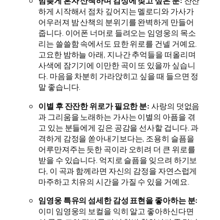
밤늦게 혼자 산책하며 감성에 젖고 싶은 분:
잔잔
하게 시작해서 점차 깊어지는 멜로디와 가사가
어우러져 밤 산책의 분위기를 완벽하게 만들어
줍니다. 이어폰 너머로 들려오는 임영웅의 목소
리는 쓸쓸함 속에서도 묘한 위로를 건넬 거예요.
고요한 밤하늘 아래, 지나간 추억들을 떠올리며
사색에 잠기기에 이만한 곡이 또 있을까 싶습니
다. 마음을 차분히 가라앉히고 싶을 때 들으면 정
말 좋습니다.
이별 후 잔잔한 위로가 필요한 분:
사랑의 덧없음
과 그리움을 노래하는 가사는 이별의 아픔을 겪
고 있는 분들에게 깊은 공감을 선사할 겁니다. 과
격하게 감정을 쏟아내기보다는, 조용히 슬픔을
어루만져주는 듯한 곡이라 오히려 더 큰 위로를
받을 수 있습니다. 억지로 슬픔을 잊으려 하기보
다, 이 곡과 함께라면 자신의 감정을 자연스럽게
마주하고 치유의 시간을 가질 수 있을 거예요.
임영웅 특유의 섬세한 감성 표현을 좋아하는 분:
이미 임영웅의 보컬을 익히 알고 좋아하신다면