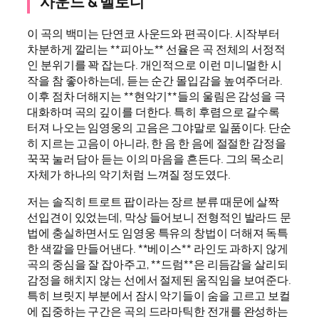
사운드 & 멜로디
이 곡의 백미는 단연코 사운드와 편곡이다. 시작부터
차분하게 깔리는 **피아노** 선율은 곡 전체의 서정적
인 분위기를 꽉 잡는다. 개인적으로 이런 미니멀한 시
작을 참 좋아하는데, 듣는 순간 몰입감을 높여주더라.
이후 점차 더해지는 **현악기**들의 울림은 감성을 극
대화하며 곡의 깊이를 더한다. 특히 후렴으로 갈수록
터져 나오는 임영웅의 고음은 그야말로 일품이다. 단순
히 지르는 고음이 아니라, 한 음 한 음에 절절한 감정을
꾹꾹 눌러 담아 듣는 이의 마음을 흔든다. 그의 목소리
자체가 하나의 악기처럼 느껴질 정도였다.
저는 솔직히 트로트 팝이라는 장르 분류 때문에 살짝
선입견이 있었는데, 막상 들어보니 전형적인 발라드 문
법에 충실하면서도 임영웅 특유의 창법이 더해져 독특
한 색깔을 만들어낸다. **베이스** 라인도 과하지 않게
곡의 중심을 잘 잡아주고, **드럼**은 리듬감을 살리되
감정을 해치지 않는 선에서 절제된 움직임을 보여준다.
특히 브릿지 부분에서 잠시 악기들이 숨을 고르고 보컬
에 집중하는 구간은 곡의 드라마틱한 전개를 완성하는