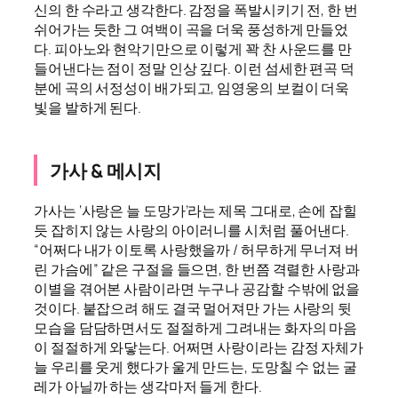
신의 한 수라고 생각한다. 감정을 폭발시키기 전, 한 번
쉬어가는 듯한 그 여백이 곡을 더욱 풍성하게 만들었
다. 피아노와 현악기만으로 이렇게 꽉 찬 사운드를 만
들어낸다는 점이 정말 인상 깊다. 이런 섬세한 편곡 덕
분에 곡의 서정성이 배가되고, 임영웅의 보컬이 더욱
빛을 발하게 된다.
가사 & 메시지
가사는 ‘사랑은 늘 도망가’라는 제목 그대로, 손에 잡힐
듯 잡히지 않는 사랑의 아이러니를 시처럼 풀어낸다.
“어쩌다 내가 이토록 사랑했을까 / 허무하게 무너져 버
린 가슴에” 같은 구절을 들으면, 한 번쯤 격렬한 사랑과
이별을 겪어본 사람이라면 누구나 공감할 수밖에 없을
것이다. 붙잡으려 해도 결국 멀어져만 가는 사랑의 뒷
모습을 담담하면서도 절절하게 그려내는 화자의 마음
이 절절하게 와닿는다. 어쩌면 사랑이라는 감정 자체가
늘 우리를 웃게 했다가 울게 만드는, 도망칠 수 없는 굴
레가 아닐까 하는 생각마저 들게 한다.