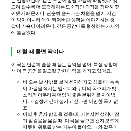
는 선명해진다” 같은 부분이 정말 마음에 와닿았다. 잊
으려 할수록 더 또렷해지는 모순적인 감정을 정확히 짚
어냈기 때문이다. 단순히 슬프다는 차원을 넘어, 시간
이 약이 아니라 독이 되어버린 상황을 이야기하는 것
같아 가슴이 아려온다. 깊은 공감대를 형성하는 가사임
에 틀림없다.
이럴 때 틀면 딱이다
이 곡은 단순히 슬플 때 듣는 음악을 넘어, 특정 상황에
서 더 큰 공명을 일으킬 만한 매력을 가지고 있어요.
비 오는 날 창밖을 보며 센치해지고 싶을 때: 촉촉
이 마음을 적시는 멜로디와 우디의 목소리가 빗
소리와 어우러져 더없이 좋은 분위기를 자아냅
니다. 감성에 깊이 잠기고 싶다면 이만한 곡이 없
죠.
이별 후 혼자 밤길을 걸을 때: 이런저런 생각에 잠
겨 발걸음을 옮길 때, 이 곡을 들으면 왠지 모르게
따뜻한 위로를 받는 기분이 들어요. 나와 같은 아