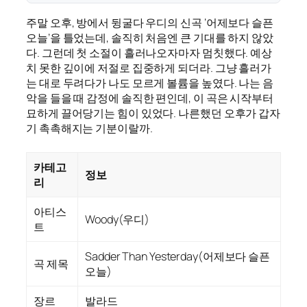
주말 오후, 방에서 뒹굴다 우디의 신곡 ‘어제보다 슬픈
오늘’을 틀었는데, 솔직히 처음엔 큰 기대를 하지 않았
다. 그런데 첫 소절이 흘러나오자마자 멈칫했다. 예상
치 못한 깊이에 저절로 집중하게 되더라. 그냥 흘러가
는 대로 두려다가 나도 모르게 볼륨을 높였다. 나는 음
악을 들을 때 감정에 솔직한 편인데, 이 곡은 시작부터
묘하게 끌어당기는 힘이 있었다. 나른했던 오후가 갑자
기 촉촉해지는 기분이랄까.
카테고
정보
리
아티스
Woody(우디)
트
Sadder Than Yesterday(어제보다 슬픈
곡 제목
오늘)
장르
발라드