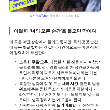
출처:
YouTube
(공식 뮤직비디오 썸네일)
이럴 때 ‘너의 모든 순간’을 들으면 딱이다
이 곡은 어떤 상황에서 들어도 좋지만, 특히 몇몇 순간
에 유독 빛을 발하는 것 같다. 개인적으로는 이런 상황
에 강력하게 추천한다.
조용한
주말 오후
, 따뜻한 차 한 잔을 마시며 창밖
을 바라볼 때. 성시경의 목소리가 공간을 가득 채
우면서 하루의 피로가 사르르 녹아내리는 기분
이다. 나른한 오후와 완벽하게 어울린다.
복잡한 생각에 잠 못 드는
새벽 시간
. 불면의 밤을
위로해주는 듯한 목소리가 마음을 차분하게 가
라앉힌다. 너무 처지지도, 너무 들뜨지도 않는 멜
로디가 생각 정리하는 데 도움이 된다.
사랑하는 사람과 함께
드라이브
할 때. 잔잔한 배