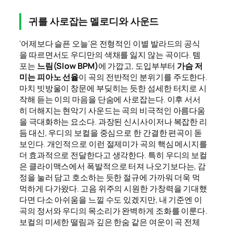
귀를 사로잡는 멜로디와 사운드
‘어제보다 슬픈 오늘’은 전형적인 이별 발라드의 공식
을 따르면서도 우디만의 색채를 잃지 않는 곡이다. 템
포는
느림(Slow BPM)
에 가깝고, 도입부부터
가슴 저
미는 피아노 선율
이 곡의 전반적인 분위기를 주도한다.
마치 빗방울이 창문에 부딪히는 듯한 섬세한 터치로 시
작해 듣는 이의 마음을 단숨에 사로잡는다. 이후 서서
히 더해지는 현악기 사운드는 곡의 비극적인 아름다움
을 극대화하는 요소다. 과장된 신시사이저나 복잡한 리
듬 대신, 우디의 보컬을 중심으로 한 간결한 편곡이 돋
보인다. 개인적으로 이런 절제미가 곡의 핵심 메시지를
더 효과적으로 전달한다고 생각한다. 특히 우디의 보컬
은 클라이맥스에서 폭발적으로 터져 나오기보다는, 감
정을 눌러 담고 호소하는 듯한 절규에 가까워 더욱 먹
먹하게 다가왔다. 고음 위주의 시원한 가창력을 기대했
다면 다소 아쉬움을 느낄 수도 있겠지만, 내 기준엔 이
곡의 정서와 우디의 목소리가 완벽하게 조화를 이룬다.
보컬의 미세한 떨림과 깊은 한숨 같은 여운이 곡 전체