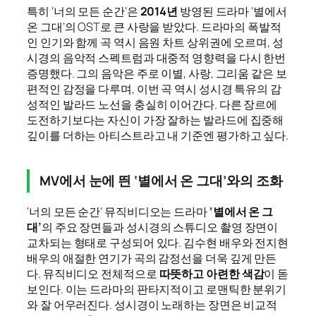
특히 ‘너의 모든 순간’은
2014년
방영된 드라마 ‘별에서
온 그대’의 OST로 큰 사랑을 받았다. 드라마의 폭발적
인 인기와 함께 곡 역시 음원 차트 상위권에 오르며, 성
시경의 음악적 스펙트럼과 대중적 영향력을 다시 한번
증명했다. 그의 음악은 주로 이별, 사랑, 그리움 같은 보
편적인 감정을 다루며, 이번 곡 역시 성시경 특유의 감
성적인 발라드 노선을 충실히 이어간다. 다른 장르에
도전하기보다는 자신이 가장 잘하는 발라드에 집중해
깊이를 더하는 아티스트라고 내 기준엔 평가하고 싶다.
MV에서 눈에 띈 ‘별에서 온 그대’와의 조화
‘너의 모든 순간’ 뮤직비디오는 드라마
‘별에서 온 그
대’
의 주요 장면들과 성시경의 스튜디오 촬영 장면이
교차되는 형태로 구성되어 있다. 김수현 배우와 전지현
배우의 애절한 연기가 곡의 감정선을 더욱 깊게 만든
다. 뮤직비디오 전체적으로
따뜻하고 아련한 색감
이 돋
보인다. 이는 드라마의 판타지적이고 로맨틱한 분위기
와 잘 어우러진다. 성시경이 노래하는 장면은 비교적