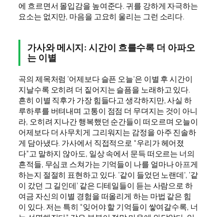
에 흐르면서 몰입감을 높여준다. 귀를 강하게 자극하는
요소는 없지만, 마음을 고요히 울리는 그런 소리다.
가사와 메시지: 시간이 흐를수록 더 아파오
는 이별
곡의 제목처럼 ‘어제보다 슬픈 오늘’은 이별 후 시간이
지날수록 오히려 더 짙어지는 슬픔을 노래하고 있다.
흔히 이별 직후가 가장 힘들다고 생각하지만, 사실 하
루하루를 버텨내며 고통이 점점 더 무뎌지는 것이 아니
라, 오히려 지나간 행복했던 순간들이 떠오르며 오늘이
어제보다 더 사무치게 그리워지는 감정을 아주 진솔하
게 담아냈다. 가사에서 직접적으로 “우리가 헤어졌
다”고 말하지 않아도, 일상 속에서 문득 떠오르는 너의
흔적들, 무심코 스쳐가는 기억들이 나를 얼마나 아프게
하는지 절절히 표현하고 있다. ‘같이 들었던 노랜데’, ‘같
이 갔던 그 길인데’ 같은 디테일들이 듣는 사람으로 하
여금 자신의 이별 경험을 떠올리게 하는 마법 같은 힘
이 있다. 저는 특히 “잊어야 할 기억들이 쌓여갈수록, 너