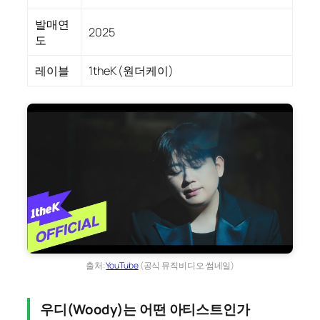
발매연
2025
도
레이블
1theK (원더케이)
출처:
YouTube
(공식 뮤직비디오 썸네일)
우디(Woody)는 어떤 아티스트인가