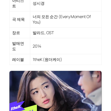
아티스
성시경
트
너의 모든 순간 (Every Moment Of
곡 제목
You)
장르
발라드, OST
발매연
2014
도
레이블
1theK (원더케이)