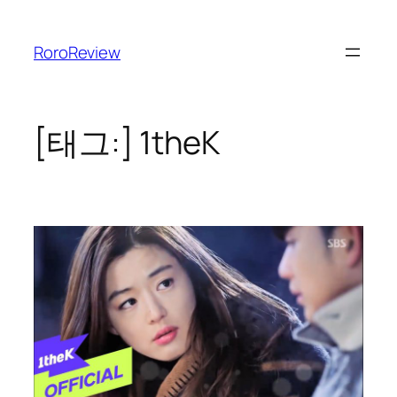
콘
텐
RoroReview
츠
로
바
로
[태그:]
1theK
가
기