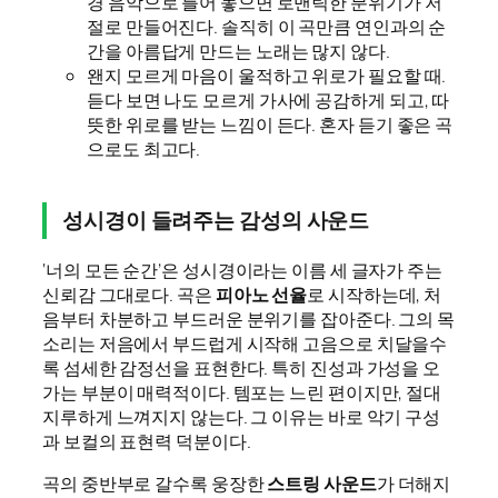
경 음악으로 틀어 놓으면 로맨틱한 분위기가 저
절로 만들어진다. 솔직히 이 곡만큼 연인과의 순
간을 아름답게 만드는 노래는 많지 않다.
왠지 모르게 마음이 울적하고 위로가 필요할 때.
듣다 보면 나도 모르게 가사에 공감하게 되고, 따
뜻한 위로를 받는 느낌이 든다. 혼자 듣기 좋은 곡
으로도 최고다.
성시경이 들려주는 감성의 사운드
‘너의 모든 순간’은 성시경이라는 이름 세 글자가 주는
신뢰감 그대로다. 곡은
피아노 선율
로 시작하는데, 처
음부터 차분하고 부드러운 분위기를 잡아준다. 그의 목
소리는 저음에서 부드럽게 시작해 고음으로 치달을수
록 섬세한 감정선을 표현한다. 특히 진성과 가성을 오
가는 부분이 매력적이다. 템포는 느린 편이지만, 절대
지루하게 느껴지지 않는다. 그 이유는 바로 악기 구성
과 보컬의 표현력 덕분이다.
곡의 중반부로 갈수록 웅장한
스트링 사운드
가 더해지