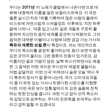
우디는
2017년
‘이 노래가 클럽에서 나온다면’으로 데
뷔해 대중에게 이름을 알린 보컬리스트예요. 이 곡은
멜론 실시간 차트 1위를 기록하며 많은 사람의 플레이
리스트에 자연스럽게 스며들었죠. 이후에도 ‘지친 하루
끝에 너와 나’, ‘대충 입고 나와’ 같은 곡들로 꾸준히 활
동하며 자신만의 음악 세계를 굳건히 다져왔어요. 그의
음악은 대부분 이별이나 사랑에 대한 공감 가는 가사와
특유의 애틋한 보컬 톤
이 특징이죠. 저는 개인적으로
우디의 목소리를 굉장히 좋아하는데, 듣다 보면 마음속
깊은 곳까지 울리는 그런 종류의 진동이 있거든요. 감
미롭지만 결코 가볍지 않은, 살짝 허스키하면서도 애절
한 그 음색은 어떤 곡이든 우디만의 색깔로 물들이는
마법 같달까요. 이번 신곡 ‘어제보다 슬픈 오늘’ 역시 우
디 특유의 정서가 잘 묻어나는데, 과거 그의 대표곡들
이 좀 더 위트 있는 가사나 트렌디한 사운드를 지향했
다면, 이번 곡은 보다 정통 발라드의 깊은 슬픔에 천착
하는 듯한 인상을 줍니다. 과한 기교 없이 오직 목소리
와 감정으로 승부하는, 우디의 진면목을 보여주는 곡이
라고 감히 말할 수 있겠네요.