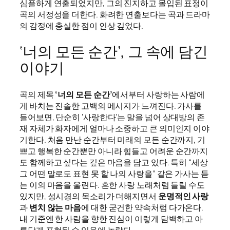
심플하게 연출되었지만, 그의 진지하고 몰입된 표정이
곡의 서정성을 더한다. 화려한 연출보다는 곡과 드라마
의 감정에 충실한 점이 인상 깊었다.
‘너의 모든 순간’, 그 속에 담긴
이야기
곡의 제목
‘너의 모든 순간’
에서부터 사랑하는 사람에
게 바치는 진솔한 고백의 메시지가 느껴진다. 가사를
들어보면, 단순히 ‘사랑한다’는 말을 넘어 상대방의 존
재 자체가 화자에게 얼마나 소중하고 큰 의미인지 이야
기한다. 처음 만난 순간부터 미래의 모든 순간까지, 기
쁘고 행복한 순간뿐만 아니라 힘들고 어려운 순간까지
도 함께하고 싶다는 깊은 마음을 담고 있다. 특히 “세상
그 어떤 말로도 표현 못 할 나의 사랑을” 같은 가사는 듣
는 이의 마음을 울린다. 흔한 사랑 노래처럼 들릴 수도
있지만, 성시경의 목소리가 더해지면서
운명적인 사랑
과
변치 않는 마음
에 대한 굳건한 약속처럼 다가온다.
내 기준엔 한 사람을 향한 진심이 이렇게 담백하고 아
름답게 표현될 수 있음에 놀랐다.