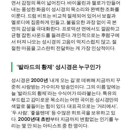
면서 감정의 폭이 넓어진다. 바이올린과 첼로가 만들어
내는 풍성한 화음이 성시경의 목소리와 완벽한 조화를
이룬다. 드럼 비트는 비교적 절제되어 있어서 보컬과
멜로디에 집중하게 만들고, 불필요한 과장 없이 곡 본
연의 감성을 극대화한다. 프로덕션 면에서도 깔끔하고
균형 잡힌 사운드를 들려준다. 개인적으로는 후렴구에
서 터져 나오는 성시경의 고음이 억지스럽지 않고, 절
절한 마음을 고스란히 전달하는 게 가장 인상적이다.
‘발라드의 황제’ 성시경은 누구인가
성시경은
2000년
‘내게 오는 길’로 데뷔해 지금까지 꾸
준히 사랑받는 가수이자 방송인이다. 그의 이름 앞에는
늘 ‘발라드의 황제’라는 수식어가 따라붙는다. 특유의
부드럽고 감미로운 목소리는 어떤 곡이든 성시경만의
색깔로 물들이는 힘이 있다. 대표곡으로는 ‘거리에서’,
‘두 사람’, ‘좋을텐데’ 등 수많은 히트곡을 보유하고 있
다.
2000년대 초반
부터 지금까지 변함없는 인기를 누
리는 몇 안 되는 아티스트 중 한 명이다.