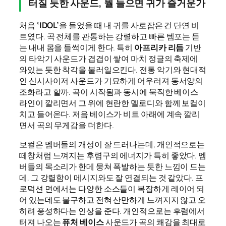
터질 듯한 사운드, 뭘 들으면 귀가 즐거운가
처음
‘IDOL’
을 들었을 때 내 귀를 사로잡은 건 단연 비
트였다. 곡 전체를 관통하는 강렬하고 빠른 템포는 듣
는 내내 몸을 들썩이게 한다. 특히
아프리카 리듬
기반
의 타악기 사운드가 겹겹이 쌓여 마치 정글의 축제에
와있는 듯한 착각을 불러일으킨다. 전통 악기와 현대적
인 신시사이저 사운드가 기묘하게 어우러져 동서양의
조화라고 할까. 곡이 시작됨과 동시에 묵직한 베이스
라인이 깔리면서 그 위에 현란한 멜로디와 함께 보컬이
치고 들어온다. 저음 베이스가 비트 아래에 계속 깔리
면서 곡의 무게감을 더한다.
보컬은 멤버들의 개성이 잘 드러나는데, 개인적으로는
떼창처럼 느껴지는 후렴구의 에너지가 특히 좋았다. 멤
버들의 목소리가 한데 뭉쳐 폭발하는 듯한 느낌이 드는
데, 그 강렬함이 메시지와도 잘 연결되는 것 같았다. 프
로덕션 면에서는 다양한 소스들이 복잡하게 레이어 되
어 있는데도 불구하고 전혀 산만하게 느껴지지 않고 오
히려 풍성하다는 인상을 준다. 개인적으로는 후렴에서
터져 나오는
퓨처 베이스
사운드가 곡의 쾌감을 최대로