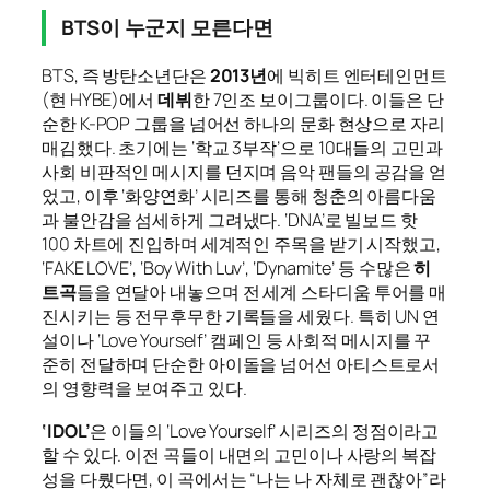
BTS이 누군지 모른다면
BTS, 즉 방탄소년단은
2013년
에 빅히트 엔터테인먼트
(현 HYBE)에서
데뷔
한 7인조 보이그룹이다. 이들은 단
순한 K-POP 그룹을 넘어선 하나의 문화 현상으로 자리
매김했다. 초기에는 ‘학교 3부작’으로 10대들의 고민과
사회 비판적인 메시지를 던지며 음악 팬들의 공감을 얻
었고, 이후 ‘화양연화’ 시리즈를 통해 청춘의 아름다움
과 불안감을 섬세하게 그려냈다. ‘DNA’로 빌보드 핫
100 차트에 진입하며 세계적인 주목을 받기 시작했고,
‘FAKE LOVE’, ‘Boy With Luv’, ‘Dynamite’ 등 수많은
히
트곡
들을 연달아 내놓으며 전 세계 스타디움 투어를 매
진시키는 등 전무후무한 기록들을 세웠다. 특히 UN 연
설이나 ‘Love Yourself’ 캠페인 등 사회적 메시지를 꾸
준히 전달하며 단순한 아이돌을 넘어선 아티스트로서
의 영향력을 보여주고 있다.
‘IDOL’
은 이들의 ‘Love Yourself’ 시리즈의 정점이라고
할 수 있다. 이전 곡들이 내면의 고민이나 사랑의 복잡
성을 다뤘다면, 이 곡에서는 “나는 나 자체로 괜찮아”라