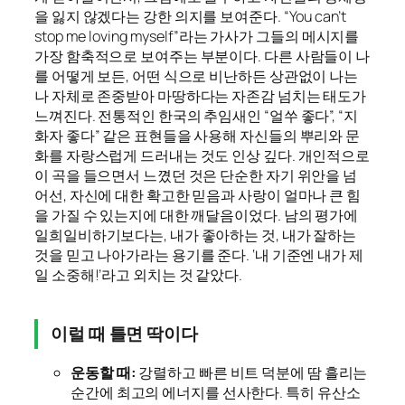
을 잃지 않겠다는 강한 의지를 보여준다. “You can’t
stop me loving myself”라는 가사가 그들의 메시지를
가장 함축적으로 보여주는 부분이다. 다른 사람들이 나
를 어떻게 보든, 어떤 식으로 비난하든 상관없이 나는
나 자체로 존중받아 마땅하다는 자존감 넘치는 태도가
느껴진다. 전통적인 한국의 추임새인 “얼쑤 좋다”, “지
화자 좋다” 같은 표현들을 사용해 자신들의 뿌리와 문
화를 자랑스럽게 드러내는 것도 인상 깊다. 개인적으로
이 곡을 들으면서 느꼈던 것은 단순한 자기 위안을 넘
어선, 자신에 대한 확고한 믿음과 사랑이 얼마나 큰 힘
을 가질 수 있는지에 대한 깨달음이었다. 남의 평가에
일희일비하기보다는, 내가 좋아하는 것, 내가 잘하는
것을 믿고 나아가라는 용기를 준다. ‘내 기준엔 내가 제
일 소중해!’라고 외치는 것 같았다.
이럴 때 틀면 딱이다
운동할 때:
강렬하고 빠른 비트 덕분에 땀 흘리는
순간에 최고의 에너지를 선사한다. 특히 유산소