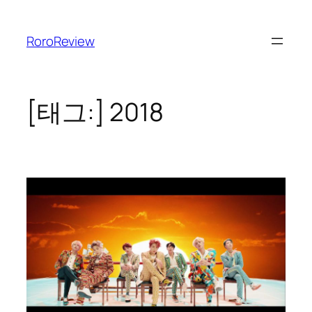
콘
텐
RoroReview
츠
로
바
로
[태그:]
2018
가
기