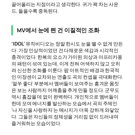
끌어올리는 지점이라고 생각한다. 귀가 꽉 차는 사운
드, 들을수록 중독된다.
MV에서 눈에 띈 건 이질적인 조화
‘IDOL’
뮤직비디오는 정말 한시도 눈을 뗄 수 없게 만든
다. 가장 인상적이었던 건 다채로운 색감과 시각적인
충격이었다. 한복의 요소가 가미된 의상과 아프리카풍
의 패턴이 섞여 있는데, 이게 전혀 어색하지 않고 오히
려 신선한 조화를 이룬다. 팝 아트적인 배경과 한국적
인 미장센이 교차되는 연출도 곡의 컨셉을 극대화한다.
‘얼쑤 좋다’ 부분에서 멤버들이 보여주는 흥겨운 몸짓
은 보는 사람까지 어깨춤을 추게 만들 정도다. 군무도
역시 흠잡을 데 없이 완벽하다. 개인적으로 멤버들이
한데 모여 에너지를 발산하는 모습에서 곡의 주제인
‘나 자신을 사랑하자’는 메시지가 더욱 강하게 와닿았
다. 그들은 자신들의 정체성을 거리낌 없이 드러내며
즐거워하는 모습이었다.