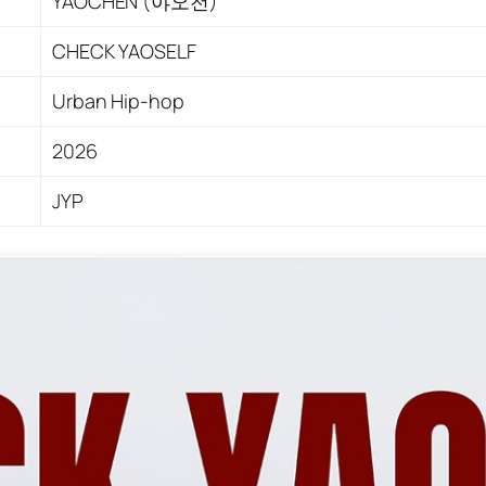
YAOCHEN (야오천)
CHECK YAOSELF
Urban Hip-hop
2026
JYP