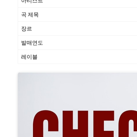
아티스트
곡 제목
장르
발매연도
레이블