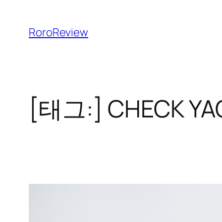
콘
텐
RoroReview
츠
로
바
로
[태그:]
CHECK YA
가
기