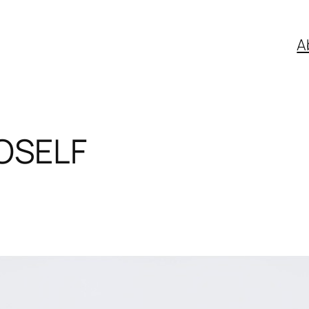
A
OSELF