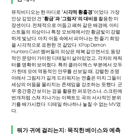
뮤직비디오는 한 마디로
‘시각적 황홀경’
이었다. 가장
인상 깊었던 건
‘황금’과 ‘그림자’의 대비
를 활용한 미
장센이다. 전체적으로 어둡고 폐허 같은 배경에, 아티
스트들의 의상이나 특정 오브제에서만 황금빛이 강렬
하게 빛났다. 마치 어둠 속에서 피어나는 한 줄기 희망
을 시각적으로 표현한 것 같았다. KPop Demon
Hunters Cast 멤버들의 의상은 제복 같으면서도 동양
적인 문양이 가미된 디테일이 살아있었고, 각자의 캐릭
터를 명확히 보여줬다. 특히 클라이맥스 부분에서 모두
가 한데 모여 역동적인 안무를 선보일 때, 강렬한 조명
아래서 그림자가 길게 드리워지는 연출은 마치 그들이
세상의 어둠을 물리치는 존재임을 강조하는 듯했다. 군
무 중간중간 보이는 검을 활용한 퍼포먼스나, 스크린에
번개처럼 스쳐 지나가는 이펙트도 곡의 서사적인 분위
기를 배가시켰다. 디테일 하나하나 놓칠 수 없는 MV였
다.
뭐가 귀에 걸리는지: 묵직한 베이스와 예측