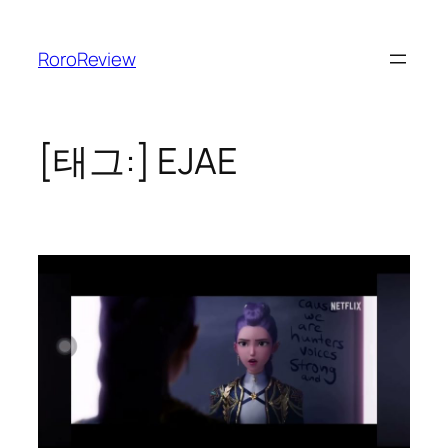
콘
텐
RoroReview
츠
로
바
로
[태그:]
EJAE
가
기