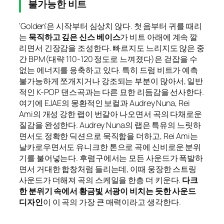
불가능한 비트
‘Golden’은 시작부터 심상치 않다. 첫 음부터 귀를 때리
는
묵직하고 깊은 신스 베이스
가 비트 아래에 계속 깔
리면서 긴장감을 조성한다. 빠르지도 느리지도 않은 중
간 BPM(대략 110-120 정도로 느껴졌다)은 걷잡을 수
없는 에너지를 응축하고 있다. 특히 드럼 비트가 예측
불가능하게 쪼개지거나 강조되는 부분이 많아서, 일반
적인 K-POP 댄스곡과는 다른 묘한 리듬감을 선사한다.
여기에 EJAE의 몽환적인 보컬과 Audrey Nuna, Rei
Ami의 개성 강한 랩이 번갈아 나오면서 곡의 다채로운
질감을 완성한다. Audrey Nuna의 랩은 특유의 느릿하
면서도 정확한 딕션으로 묵직함을 더하고, Rei Ami는
날카로우면서도 유니크한 톤으로 곡에 신비로운 분위
기를 불어넣는다. 후렴구에서는 모든 사운드가 폭발하
면서 거대한 합창처럼 들리는데, 이때 웅장한 스트링
사운드가 더해져 곡의 스케일을 한층 더 키운다.
다크
한 분위기 속에서 황금빛 서광이 비치는 듯한 사운드
디자인
이 이 곡의 가장 큰 매력이라고 생각한다.