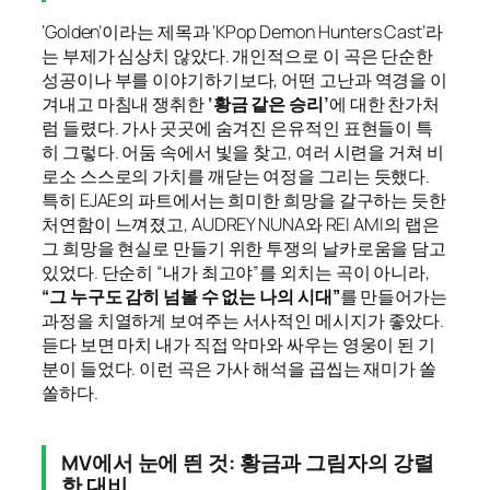
‘Golden’이라는 제목과 ‘KPop Demon Hunters Cast’라
는 부제가 심상치 않았다. 개인적으로 이 곡은 단순한
성공이나 부를 이야기하기보다, 어떤 고난과 역경을 이
겨내고 마침내 쟁취한
‘황금 같은 승리’
에 대한 찬가처
럼 들렸다. 가사 곳곳에 숨겨진 은유적인 표현들이 특
히 그렇다. 어둠 속에서 빛을 찾고, 여러 시련을 거쳐 비
로소 스스로의 가치를 깨닫는 여정을 그리는 듯했다.
특히 EJAE의 파트에서는 희미한 희망을 갈구하는 듯한
처연함이 느껴졌고, AUDREY NUNA와 REI AMI의 랩은
그 희망을 현실로 만들기 위한 투쟁의 날카로움을 담고
있었다. 단순히 “내가 최고야”를 외치는 곡이 아니라,
“그 누구도 감히 넘볼 수 없는 나의 시대”
를 만들어가는
과정을 치열하게 보여주는 서사적인 메시지가 좋았다.
듣다 보면 마치 내가 직접 악마와 싸우는 영웅이 된 기
분이 들었다. 이런 곡은 가사 해석을 곱씹는 재미가 쏠
쏠하다.
MV에서 눈에 띈 것: 황금과 그림자의 강렬
한 대비