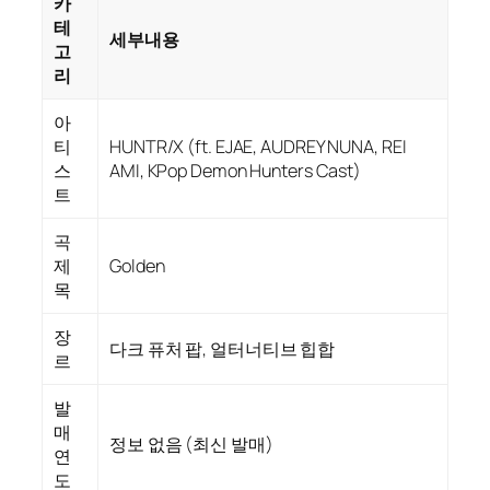
카
테
세부내용
고
리
아
티
HUNTR/X (ft. EJAE, AUDREY NUNA, REI
스
AMI, KPop Demon Hunters Cast)
트
곡
제
Golden
목
장
다크 퓨처 팝, 얼터너티브 힙합
르
발
매
정보 없음 (최신 발매)
연
도