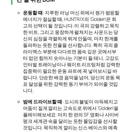
운동할 때
: 지루한 러닝 머신 위에서 뭔가 펌핑할
에너지가 절실할 때, HUNTR/X의 ‘Golden’은 최
고의 선택이 될 것입니다. 이 곡의 강렬하고 묵직
한 비트, 그리고 웅장하게 펼쳐지는 사운드는 당
신의 심장을 격렬하게 뛰게 만들며, 마치 한계를
돌파하는 듯한 전율을 선사합니다. 특히 곡의 클
라이맥스 부분에 다다르면 몸속 깊은 곳에서부
터 없던 힘까지 솟아나는 기분이 들 테니, 고강도
인터벌 트레이닝이나 웨이트 리프팅처럼 강력한
집중력이 필요한 운동 파트에 꼭 넣어보시길 바
랍니다. 단순한 배경 음악을 넘어, 당신의 운동 목
표 달성을 위한 강력한 동기 부여가 되어줄 것입
니다.
밤에 드라이브할 때
: 도시의 불빛이 아득해지고
어둠이 짙게 깔리는 고속도로 위에서 ‘Golden’을
플레이해보세요. 마치 한 편의 SF 영화나 사이버
펑크 세계관 속을 달리는 듯한 몰입감을 선사할
것입니다. 묵직하게 깔리는 신스 베이스와 예측