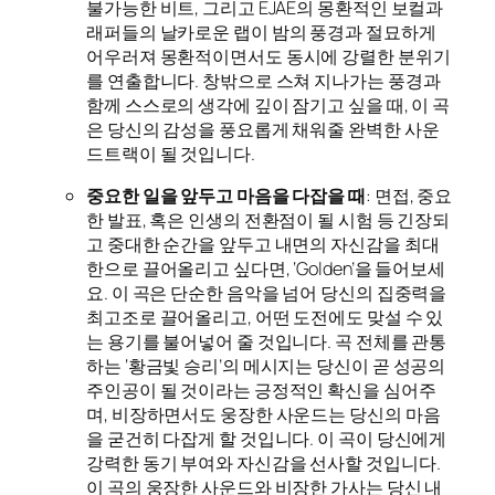
불가능한 비트, 그리고 EJAE의 몽환적인 보컬과
래퍼들의 날카로운 랩이 밤의 풍경과 절묘하게
어우러져 몽환적이면서도 동시에 강렬한 분위기
를 연출합니다. 창밖으로 스쳐 지나가는 풍경과
함께 스스로의 생각에 깊이 잠기고 싶을 때, 이 곡
은 당신의 감성을 풍요롭게 채워줄 완벽한 사운
드트랙이 될 것입니다.
중요한 일을 앞두고 마음을 다잡을 때
: 면접, 중요
한 발표, 혹은 인생의 전환점이 될 시험 등 긴장되
고 중대한 순간을 앞두고 내면의 자신감을 최대
한으로 끌어올리고 싶다면, ‘Golden’을 들어보세
요. 이 곡은 단순한 음악을 넘어 당신의 집중력을
최고조로 끌어올리고, 어떤 도전에도 맞설 수 있
는 용기를 불어넣어 줄 것입니다. 곡 전체를 관통
하는 ‘황금빛 승리’의 메시지는 당신이 곧 성공의
주인공이 될 것이라는 긍정적인 확신을 심어주
며, 비장하면서도 웅장한 사운드는 당신의 마음
을 굳건히 다잡게 할 것입니다. 이 곡이 당신에게
강력한 동기 부여와 자신감을 선사할 것입니다.
이 곡의 웅장한 사운드와 비장한 가사는 당신 내