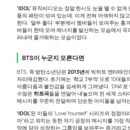
‘IDOL’
뮤직비디오는 정말 한시도 눈을 뗄 수 없게
풍의 패턴이 섞여 있는데, 이게 전혀 어색하지 않
한다. ‘얼쑤 좋다’ 부분에서 멤버들이 보여주는 흥
버들이 한데 모여 에너지를 발산하는 모습에서 곡의
러내며 즐거워하는 모습이었다.
BTS이 누군지 모른다면
BTS, 즉 방탄소년단은
2013년
에 빅히트 엔터테인먼
자리매김했다. 초기에는 ‘학교 3부작’으로 10대들
아름다움과 불안감을 섬세하게 그려냈다. ‘DNA’로 빌보드 핫
수많은
히트곡
들을 연달아 내놓으며 전 세계 스타디움
메시지를 꾸준히 전달하며 단순한 아이돌을 넘어선
‘IDOL’
은 이들의 ‘Love Yourself’ 시리즈의
아”라고 외치는 듯한 자기 긍정의 메시지를 가장 
악에 담아 성장하는 그룹임을 보여주는 증거라고 