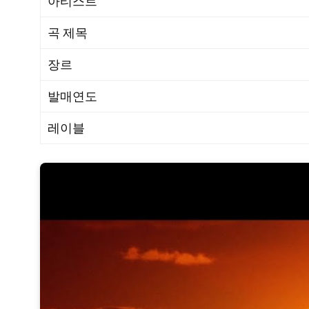
아티스트
곡 제목
장르
발매연도
레이블