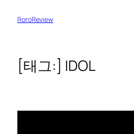
콘
텐
RoroReview
츠
로
바
로
[태그:]
IDOL
가
기