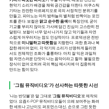
현악기 소리가 배경을 채워 공간감을 더한다. 어쿠스틱
기타는 잔잔한 아르페지오로 곡의 서정적인 분위기를
만들고, 피아노는 마치 밤하늘의 별처럼 반짝이는 포인
트를 준다. 보컬은
맑고 순수한 음색
이 특징인데, 굳이
기교를 부리지 않아도 가사에 담긴 진심이 고스란히 전
달된다. 보컬이 너무 앞서 나가지 않고 악기들과 자연
스럽게 어우러지는 점도 인상적이다. 프로덕션은 전반
적으로
미니멀하고 따뜻함
을 지향한다. 과한 효과나 복
잡한 레이어 없이, 각 악기의 소리가 선명하게 들리면
서도 전체적인 조화가 훌륭하다. 마치 잘 익은 과일처
럼 자연스러운 단맛이 나는 음악이라고 할까. 불필요한
장식이 없어 오히려 곡의 핵심 메시지에 더 집중하게
만드는 힘이 있다.
‘그림 뮤직비디오’가 선사하는 따뜻한 시선
‘나는 반딧불’은 말 그대로 ‘
그림 뮤직비디오
‘로 제작되
었다. 요즘 K-POP 뮤직비디오들이 으레 보여주는 화려
한 세트나 고난이도 퍼포먼스 대신, 손으로 그린 듯한