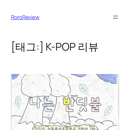
콘
텐
RoroReview
츠
로
바
로
[태그:]
K-POP 리뷰
가
기