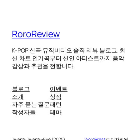
RoroReview
K-POP 신곡·뮤직비디오 솔직 리뷰 블로그. 최
신 차트 인기곡부터 신인 아티스트까지 음악
감상과 추천을 전합니다.
블로그
이벤트
소개
상점
자주 묻는 질문
패턴
작성자들
테마
Twenty Twenty-Five (2025)
WordPress
로 디자인됨