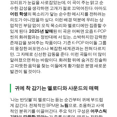
꼬리표가 눈길을 사로잡았는데, 이 곡이 주는 맑고 순
수한 감성을 생각하면 고개가 절로 끄덕여진다. 아마도
어린 학생
의 목소리가 닿는 순수한 메시지를 전하려는
의도가 아니었을까 싶다. 이런 배경 덕분에 우리는 상
업적인 부담 없이 오직 목소리와 멜로디에만 집중할 수
있게 된다.
2025년 발매
된 이 곡은 어쩌면 요즘 K-POP
씬의 화려함과는 정반대에 서 있는, 소박하지만 강력한
존재감을 보여주는 작품이다. 기존 K-POP 아이돌 그룹
의 웅장한 퍼포먼스나 복잡한 세계관과는 전혀 다르지
만, 그 자체로 신선한 감동을 준다. 이런 곡들이 더 많이
알려졌으면 하는 바람이다. 화려함 뒤에 숨겨진 진솔하
고 따뜻한 음악을 찾는 이들에게 황가람은 분명 새로운
발견이 될 것이다.
귀에 착 감기는 멜로디와 사운드의 매력
‘나는 반딧불’의 멜로디는 듣는 순간부터 귀에 부드럽
게 감긴다. 전체적인 BPM은
느림
으로, 조용하고 사색
적인 분위기를 이끌어간다. 주요 악기 구성은
어쿠스틱
기타
와
따뜻한 피아노
가 주를 이루며, 때로는 잔잔한