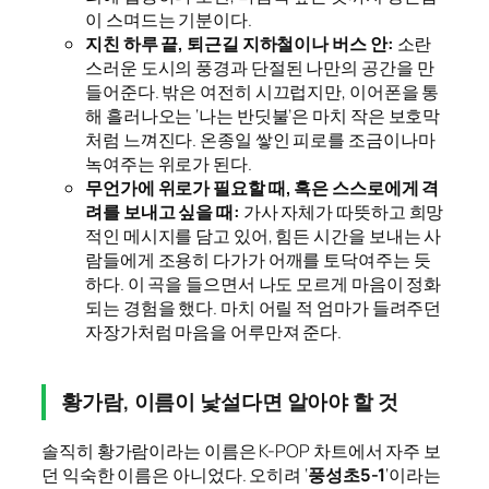
이 스며드는 기분이다.
지친 하루 끝, 퇴근길 지하철이나 버스 안:
소란
스러운 도시의 풍경과 단절된 나만의 공간을 만
들어준다. 밖은 여전히 시끄럽지만, 이어폰을 통
해 흘러나오는 ‘나는 반딧불’은 마치 작은 보호막
처럼 느껴진다. 온종일 쌓인 피로를 조금이나마
녹여주는 위로가 된다.
무언가에 위로가 필요할 때, 혹은 스스로에게 격
려를 보내고 싶을 때:
가사 자체가 따뜻하고 희망
적인 메시지를 담고 있어, 힘든 시간을 보내는 사
람들에게 조용히 다가가 어깨를 토닥여주는 듯
하다. 이 곡을 들으면서 나도 모르게 마음이 정화
되는 경험을 했다. 마치 어릴 적 엄마가 들려주던
자장가처럼 마음을 어루만져 준다.
황가람, 이름이 낯설다면 알아야 할 것
솔직히 황가람이라는 이름은 K-POP 차트에서 자주 보
던 익숙한 이름은 아니었다. 오히려 ‘
풍성초5-1
‘이라는