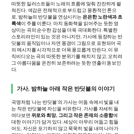
따뜻한 일러스트들이 노래의 흐름에 맞춰 잔잔하게 펼
쳐진다. 색감은 전체적으로 부드럽고 몽환적인 톤으
로, 밤하늘의 반딧불을 연상시키는
은은한 노란색과 초
록색
이 주를 이룬다. 마치 동화책을 읽어주는 듯한 영
상미는 곡의 순수한 감성을 더욱 극대화한다. 특별한
스토리라인이 있는 것은 아니지만, 가사에 등장하는 반
딧불의 움직임이나 자연 풍경이 그림으로 표현되어 곡
의 메시지를 시각적으로 더욱 풍요롭게 만든다. 이 뮤
직비디오는 곡의 따뜻한 분위기를 해치지 않고, 오히려
그 아름다움을 온전히 보존하려는 듯한 연출이 돋보인
다.
가사, 밤하늘 아래 작은 반딧불의 이야기
곡명처럼 ‘나는 반딧불’의 가사는 어둠 속에서 빛을 내
는 작은 반딧불에 자신을 비유한다. 가사를 자세히 들
여다보면
위로와 희망, 그리고 작은 존재의 소중함
에
대한 이야기가 담겨 있다. 세상이 아무리 어둡고 힘들
어도, 자신은 포기하지 않고 묵묵히 빛을 내며 나아가