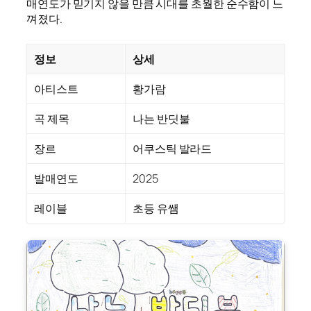
매연도가 믿기지 않을 만큼 시대를 초월한 순수함이 느
껴졌다.
정보
상세
아티스트
황가람
곡 제목
나는 반딧불
장르
어쿠스틱 발라드
발매연도
2025
레이블
초등 유쌤