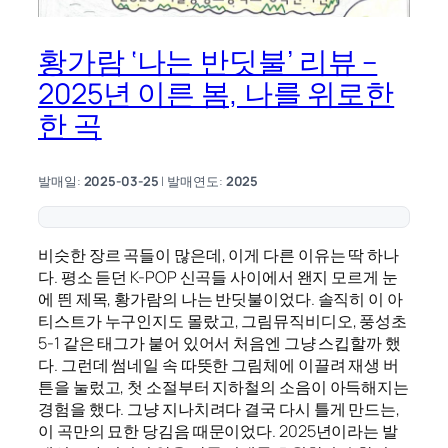
황가람 ‘나는 반딧불’ 리뷰 –
2025년 이른 봄, 나를 위로한
한 곡
발매일:
2025-03-25
| 발매연도:
2025
비슷한 장르 곡들이 많은데, 이게 다른 이유는 딱 하나
다. 평소 듣던 K-POP 신곡들 사이에서 왠지 모르게 눈
에 띈 제목, 황가람의 나는 반딧불이었다. 솔직히 이 아
티스트가 누구인지도 몰랐고, 그림뮤직비디오, 풍성초
5-1 같은 태그가 붙어 있어서 처음엔 그냥 스킵할까 했
다. 그런데 썸네일 속 따뜻한 그림체에 이끌려 재생 버
튼을 눌렀고, 첫 소절부터 지하철의 소음이 아득해지는
경험을 했다. 그냥 지나치려다 결국 다시 틀게 만드는,
이 곡만의 묘한 당김음 때문이었다. 2025년이라는 발