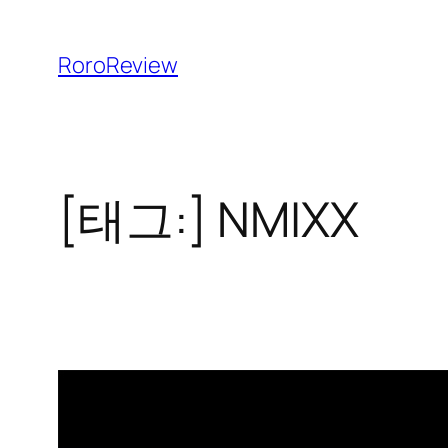
콘
텐
RoroReview
츠
로
바
로
[태그:]
NMIXX
가
기