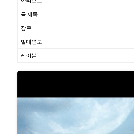
아티스트
곡 제목
장르
발매연도
레이블