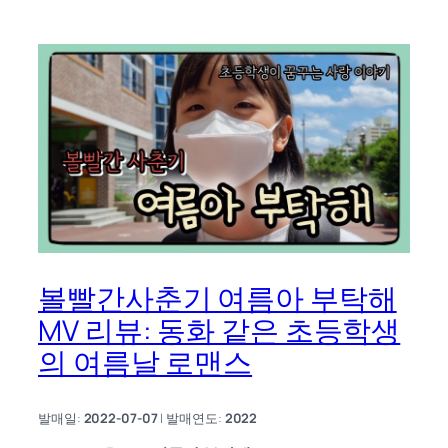
볼빨간사춘기 여름아 부탁해
MV 리뷰: 동화 같은 초등학생
의 여름날 로맨스
발매일:
2022-07-07
| 발매연도:
2022