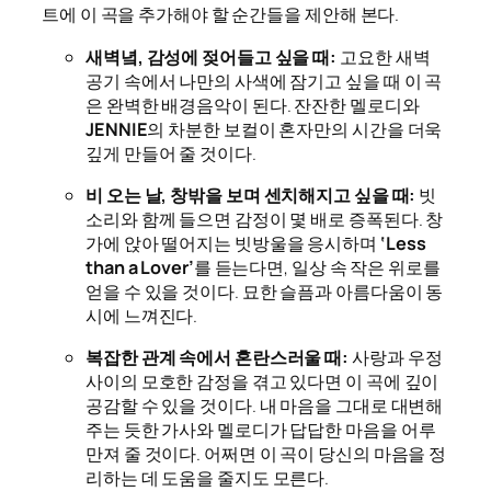
트에 이 곡을 추가해야 할 순간들을 제안해 본다.
새벽녘, 감성에 젖어들고 싶을 때:
고요한 새벽
공기 속에서 나만의 사색에 잠기고 싶을 때 이 곡
은 완벽한 배경음악이 된다. 잔잔한 멜로디와
JENNIE
의 차분한 보컬이 혼자만의 시간을 더욱
깊게 만들어 줄 것이다.
비 오는 날, 창밖을 보며 센치해지고 싶을 때:
빗
소리와 함께 들으면 감정이 몇 배로 증폭된다. 창
가에 앉아 떨어지는 빗방울을 응시하며
‘Less
than a Lover’
를 듣는다면, 일상 속 작은 위로를
얻을 수 있을 것이다. 묘한 슬픔과 아름다움이 동
시에 느껴진다.
복잡한 관계 속에서 혼란스러울 때:
사랑과 우정
사이의 모호한 감정을 겪고 있다면 이 곡에 깊이
공감할 수 있을 것이다. 내 마음을 그대로 대변해
주는 듯한 가사와 멜로디가 답답한 마음을 어루
만져 줄 것이다. 어쩌면 이 곡이 당신의 마음을 정
리하는 데 도움을 줄지도 모른다.