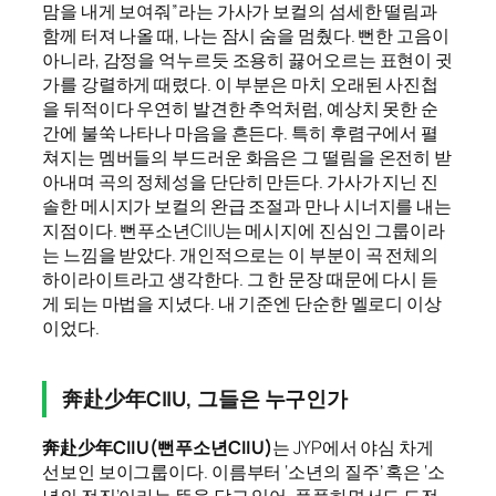
맘을 내게 보여줘”라는 가사가 보컬의 섬세한 떨림과
함께 터져 나올 때, 나는 잠시 숨을 멈췄다. 뻔한 고음이
아니라, 감정을 억누르듯 조용히 끓어오르는 표현이 귓
가를 강렬하게 때렸다. 이 부분은 마치 오래된 사진첩
을 뒤적이다 우연히 발견한 추억처럼, 예상치 못한 순
간에 불쑥 나타나 마음을 흔든다. 특히 후렴구에서 펼
쳐지는 멤버들의 부드러운 화음은 그 떨림을 온전히 받
아내며 곡의 정체성을 단단히 만든다. 가사가 지닌 진
솔한 메시지가 보컬의 완급 조절과 만나 시너지를 내는
지점이다. 뻔푸소년CIIU는 메시지에 진심인 그룹이라
는 느낌을 받았다. 개인적으로는 이 부분이 곡 전체의
하이라이트라고 생각한다. 그 한 문장 때문에 다시 듣
게 되는 마법을 지녔다. 내 기준엔 단순한 멜로디 이상
이었다.
奔赴少年CIIU, 그들은 누구인가
奔赴少年CIIU(뻔푸소년CIIU)
는 JYP에서 야심 차게
선보인 보이그룹이다. 이름부터 ‘소년의 질주’ 혹은 ‘소