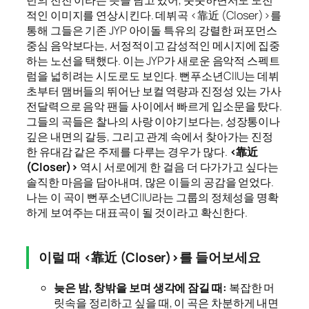
년의 전진’이라는 뜻을 담고 있어, 풋풋하면서도 도전
적인 이미지를 연상시킨다. 데뷔곡 <靠近 (Closer)>를
통해 그들은 기존 JYP 아이돌 특유의 강렬한 퍼포먼스
중심 음악보다는, 서정적이고 감성적인 메시지에 집중
하는 노선을 택했다. 이는 JYP가 새로운 음악적 스펙트
럼을 넓히려는 시도로도 보인다. 뻔푸소년CIIU는 데뷔
초부터 맴버들의 뛰어난 보컬 역량과 진정성 있는 가사
전달력으로 음악 팬들 사이에서 빠르게 입소문을 탔다.
그들의 곡들은 찰나의 사랑 이야기보다는, 성장통이나
깊은 내면의 갈등, 그리고 관계 속에서 찾아가는 진정
한 유대감 같은 주제를 다루는 경우가 많다.
<靠近
(Closer)>
역시 서로에게 한 걸음 더 다가가고 싶다는
솔직한 마음을 담아내며, 많은 이들의 공감을 얻었다.
나는 이 곡이 뻔푸소년CIIU라는 그룹의 정체성을 명확
하게 보여주는 대표곡이 될 것이라고 확신한다.
이럴 때 <靠近 (Closer)>를 들어보세요
늦은 밤, 창밖을 보며 생각에 잠길 때:
복잡한 머
릿속을 정리하고 싶을 때, 이 곡은 차분하게 내면