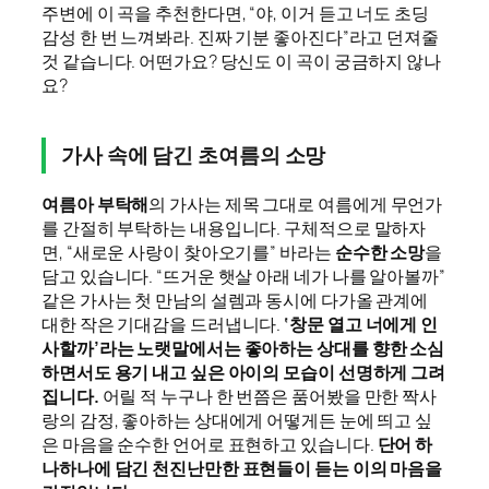
주변에 이 곡을 추천한다면, “야, 이거 듣고 너도 초딩
감성 한 번 느껴봐라. 진짜 기분 좋아진다”라고 던져줄
것 같습니다. 어떤가요? 당신도 이 곡이 궁금하지 않나
요?
가사 속에 담긴 초여름의 소망
여름아 부탁해
의 가사는 제목 그대로 여름에게 무언가
를 간절히 부탁하는 내용입니다. 구체적으로 말하자
면, “새로운 사랑이 찾아오기를” 바라는
순수한 소망
을
담고 있습니다. “뜨거운 햇살 아래 네가 나를 알아볼까”
같은 가사는 첫 만남의 설렘과 동시에 다가올 관계에
대한 작은 기대감을 드러냅니다.
‘창문 열고 너에게 인
사할까’라는 노랫말에서는 좋아하는 상대를 향한 소심
하면서도 용기 내고 싶은 아이의 모습이 선명하게 그려
집니다.
어릴 적 누구나 한 번쯤은 품어봤을 만한 짝사
랑의 감정, 좋아하는 상대에게 어떻게든 눈에 띄고 싶
은 마음을 순수한 언어로 표현하고 있습니다.
단어 하
나하나에 담긴 천진난만한 표현들이 듣는 이의 마음을