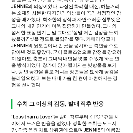
JENNIE
의 의상이었다. 과장된 화려함 대신, 하늘거리
는 소재와 차분한 디자인의 의상들이 곡의 서정적인 감
성을 배가했다. 최소한의 장식과 자연스러운 실루엣은
그녀의 내면 연기에 더욱 집중하게 만들었다. 그녀의
섬세한 표정 연기는 말 그대로 ‘정말 저런 감정을 느껴
봤을까?’ 싶을 정도로 몰입감을 줬다. 카메라 앵글이
JENNIE
의 뒷모습이나 먼 곳을 응시하는 측면을 주로
담아낸 것도 좋았다. 굳이 클로즈업으로 감정을 강요하
지 않아도, 충분히 그녀의 내면을 엿볼 수 있게 하는 연
출 방식이었다. 창가에 앉아 떨어지는 빗방울을 보거
나, 텅 빈 공간을 홀로 거니는 장면들은 묘하게 공감을
불러일으켰고, 보는 내내 가슴 한 켠이 아련해지는 경
험을 선사했다.
수치 그 이상의 감동, 발매 직후 반응
‘Less than a Lover’
는 발매 직후부터 K-POP 팬들 사
이에서 뜨거운 반응을 얻었다. 정확한 수치는 모르지
만, 각종 음원 차트 상위권에 오르며
JENNIE
의 이름값