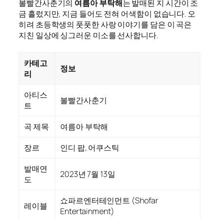
볼빨간사춘기의
여름아 부탁해
는 발매된 지 시간이 조
금 흘렀지만, 지금 들어도 전혀 어색함이 없습니다. 오
히려 초등학생의 풋풋한 사랑 이야기를 담은 이 곡은
지친 일상에 싱그러운 미소를 선사합니다.
카테고
정보
리
아티스
볼빨간사춘기
트
곡 제목
여름아 부탁해
장르
인디 팝, 어쿠스틱
발매연
2023년 7월 13일
도
쇼파르엔터테인먼트 (Shofar
레이블
Entertainment)