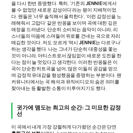
을 다시 한번 증명했다. 특히, ‘기존의
JENNIE
에게서
볼 수 없었던 새로운 감성이다’라는 평이 지배적이었
다. 팬들은 ‘너무 솔직해서 울컥한다’, ‘이런 감정선을 노
래해줘서 고맙다’ 같은 반응을 보이며 곡에 대한 깊은
애정을 드러냈다. 단순히 소비되는 음악이 아니라, 리
스너들의 마음에 스며들어 위로를 건네는 곡으로 자리
매김한 것이다. 저도 모르게 ‘역시
JENNIE
는 다르구나’
하는 생각을 했다. 나는 그녀가 단순히 대중성을 쫓는
것이 아니라, 아티스트로서 끊임없이 새로운 도전을 한
다는 점이 늘 멋있다고 생각한다. 이러한 반응들은 이
곡이 단순한 히트곡을 넘어, 많은 이들의 공감을 얻으
며 감정적 유대감을 형성했음을 증명하는 부분이다. 팬
커뮤니티에서는 곡 해석과 뮤직비디오의 숨은 의미를
찾아내는 등 활발한 소통이 이루어지기도 했다.
귓가에 맴도는 최고의 순간: 그 미묘한 감정
선
이 곡에서 내게 가장 강렬하게 다가왔던 순간은 단연