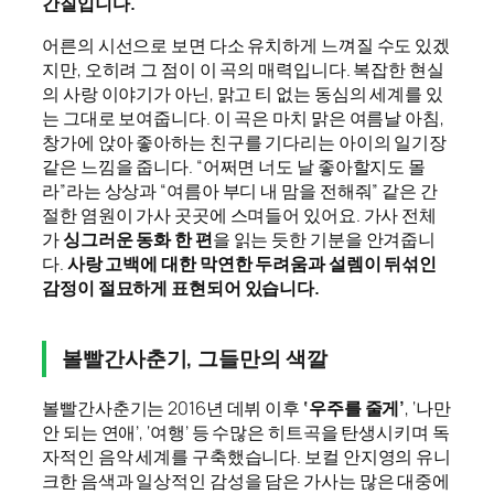
간질입니다.
어른의 시선으로 보면 다소 유치하게 느껴질 수도 있겠
지만, 오히려 그 점이 이 곡의 매력입니다. 복잡한 현실
의 사랑 이야기가 아닌, 맑고 티 없는 동심의 세계를 있
는 그대로 보여줍니다. 이 곡은 마치 맑은 여름날 아침,
창가에 앉아 좋아하는 친구를 기다리는 아이의 일기장
같은 느낌을 줍니다. “어쩌면 너도 날 좋아할지도 몰
라”라는 상상과 “여름아 부디 내 맘을 전해줘” 같은 간
절한 염원이 가사 곳곳에 스며들어 있어요. 가사 전체
가
싱그러운 동화 한 편
을 읽는 듯한 기분을 안겨줍니
다.
사랑 고백에 대한 막연한 두려움과 설렘이 뒤섞인
감정이 절묘하게 표현되어 있습니다.
볼빨간사춘기, 그들만의 색깔
볼빨간사춘기는 2016년 데뷔 이후
‘우주를 줄게’
, ‘나만
안 되는 연애’, ‘여행’ 등 수많은 히트곡을 탄생시키며 독
자적인 음악 세계를 구축했습니다. 보컬 안지영의 유니
크한 음색과 일상적인 감성을 담은 가사는 많은 대중에