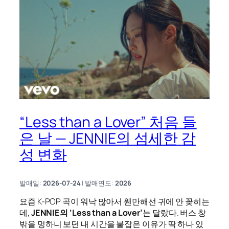
“Less than a Lover” 처음 들
은 날 — JENNIE의 섬세한 감
성 변화
발매일:
2026-07-24
| 발매연도:
2026
요즘 K-POP 곡이 워낙 많아서 웬만해선 귀에 안 꽂히는
데,
JENNIE의 ‘Less than a Lover’
는 달랐다. 버스 창
밖을 멍하니 보던 내 시간을 붙잡은 이유가 딱 하나 있