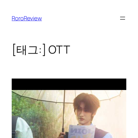
콘
텐
RoroReview
츠
로
바
로
[태그:]
OTT
가
기