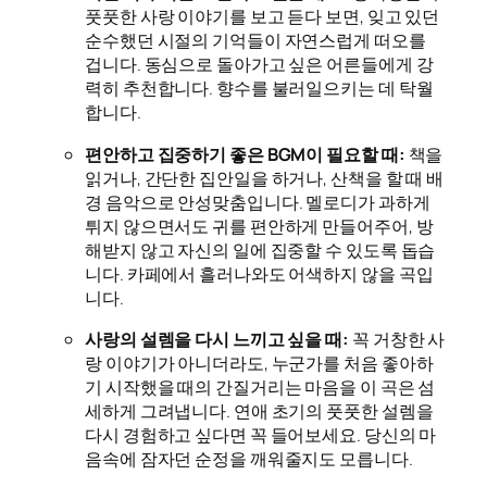
풋풋한 사랑 이야기를 보고 듣다 보면, 잊고 있던
순수했던 시절의 기억들이 자연스럽게 떠오를
겁니다. 동심으로 돌아가고 싶은 어른들에게 강
력히 추천합니다. 향수를 불러일으키는 데 탁월
합니다.
편안하고 집중하기 좋은 BGM이 필요할 때:
책을
읽거나, 간단한 집안일을 하거나, 산책을 할 때 배
경 음악으로 안성맞춤입니다. 멜로디가 과하게
튀지 않으면서도 귀를 편안하게 만들어주어, 방
해받지 않고 자신의 일에 집중할 수 있도록 돕습
니다. 카페에서 흘러나와도 어색하지 않을 곡입
니다.
사랑의 설렘을 다시 느끼고 싶을 때:
꼭 거창한 사
랑 이야기가 아니더라도, 누군가를 처음 좋아하
기 시작했을 때의 간질거리는 마음을 이 곡은 섬
세하게 그려냅니다. 연애 초기의 풋풋한 설렘을
다시 경험하고 싶다면 꼭 들어보세요. 당신의 마
음속에 잠자던 순정을 깨워줄지도 모릅니다.