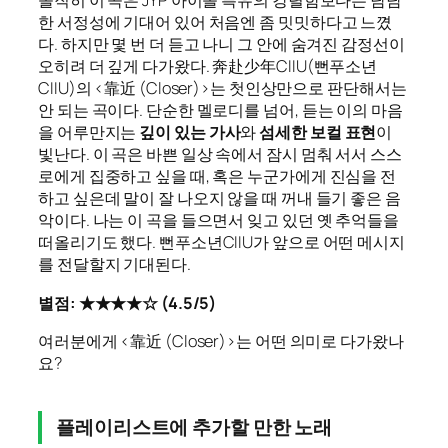
솔직히 이 곡은 JYP 아이돌 특유의 강렬함보다는 담담
한 서정성에 기대어 있어 처음엔 좀 밋밋하다고 느꼈
다. 하지만 몇 번 더 듣고 나니 그 안에 숨겨진 감정선이
오히려 더 깊게 다가왔다. 奔赴少年CIIU(뻔푸소년
CIIU)의 <靠近 (Closer)>는 첫인상만으로 판단해서는
안 되는 곡이다. 단순한 멜로디를 넘어, 듣는 이의 마음
을 어루만지는
깊이 있는 가사
와
섬세한 보컬 표현
이
빛난다. 이 곡은 바쁜 일상 속에서 잠시 멈춰 서서 스스
로에게 집중하고 싶을 때, 혹은 누군가에게 진심을 전
하고 싶은데 말이 잘 나오지 않을 때 꺼내 들기 좋은 음
악이다. 나는 이 곡을 들으면서 잊고 있던 옛 추억들을
떠올리기도 했다. 뻔푸소년CIIU가 앞으로 어떤 메시지
를 전달할지 기대된다.
별점: ★★★★☆ (4.5/5)
여러분에게 <靠近 (Closer)>는 어떤 의미로 다가왔나
요?
플레이리스트에 추가할 만한 노래