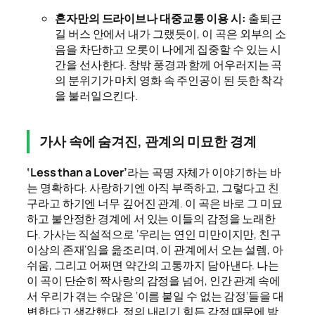
혼자만의 드라이브나 대중교통 이용 시:
출퇴근
길 버스 안에서 내가 그랬듯이, 이 곡은 외부의 소
음을 차단하고 오롯이 나에게 집중할 수 있는 시
간을 선사한다. 창밖 풍경과 함께 어우러지는 곡
의 분위기가 마치 영화 속 주인공이 된 듯한 착각
을 불러일으킨다.
가사 속에 숨겨진, 관계의 미묘한 경계
‘Less than a Lover’
라는 곡명 자체가 이야기하는 바
는 명확하다. 사랑하기엔 아직 부족하고, 그렇다고 친
구라고 하기엔 너무 깊어진 관계. 이 곡은 바로 그 미묘
하고 불안정한 경계에 서 있는 이들의 감정을 노래한
다. 가사는 직설적으로 ‘우리는 연인 미만이지만, 친구
이상의 존재’임을 읊조리며, 이 관계에서 오는 설렘, 아
쉬움, 그리고 어쩌면 약간의 고통까지 담아낸다. 나는
이 곡이 단순히 짝사랑의 감정을 넘어, 인간 관계 속에
서 우리가 겪는 수많은 ‘이름 붙일 수 없는 감정’들을 대
변한다고 생각했다. 정의 내리기 힘든 감정 때문에 밤