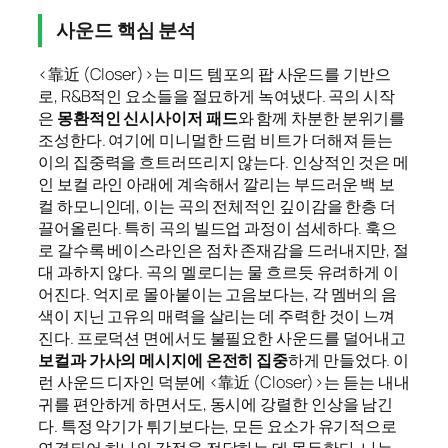
사운드 핵심 분석
<靠近 (Closer)>는 미드 템포의 팝 사운드를 기반으
로, R&B적인 요소들을 절묘하게 녹여냈다. 곡의 시작
은
몽환적인 신시사이저 패드
와 함께 차분한 분위기를
조성한다. 여기에 미니멀한 드럼 비트가 더해져 듣는
이의 집중력을 흐트러뜨리지 않는다. 인상적인 것은 메
인 보컬 라인 아래에 계속해서 깔리는 부드러운 백 보
컬 하모니인데, 이는 곡의 전체적인 깊이감을 한층 더
끌어올린다. 특히 곡의 빌드업 과정이 섬세하다. 훅으
로 갈수록 베이스라인은 점차 존재감을 드러내지만, 절
대 과하지 않다. 곡의 멜로디는 물 흐르듯 유려하게 이
어진다. 억지로 몰아붙이는 고음보다는, 각 멤버의 음
색이 지닌 고유의 매력을 살리는 데 주력한 것이 느껴
진다. 프로덕션 면에서도 불필요한 사운드를 덜어내고
보컬과 가사의 메시지에 온전히 집중
하게 만들었다. 이
런 사운드 디자인 덕분에 <靠近 (Closer)>는 듣는 내내
귀를 편안하게 하면서도, 동시에 강렬한 인상을 남긴
다. 특정 악기가 튀기보다는, 모든 요소가 유기적으로