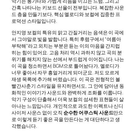
악기는 통기타와 가볍게 리듬을 이끄는 드럼, 그리고
간혹 나타나는 키보드 선율이 전부입니다. 복잡한 사운
드 층을 만들기보다, 핵심 멜로디와 보컬에 집중한 프
로덕션 스타일입니다.
안지영 보컬의 특유의 맑고 간질거리는 음색은 이 곡에
서 그야말로 빛을 발합니다. 특히 후렴구에서 “여름아
부탁해”라고 외치는 부분은 듣는 이의 마음을 간지럽
히는 힘이 있어요. 고음 처리 역시 과하지 않고 곡의 분
위기를 해치지 않는 선에서 부드럽게 이어집니다. 나는
이 곡을 청소하면서 BGM으로 틀어놨다가, 멜로디가
너무 좋아서 자꾸 흥얼거리게 되더군요. 저도 모르게
재생 목록에 추가해 버렸습니다. 이 곡은 전형적인 볼
빨간사춘기 스타일을 유지하면서도, 그 안에 담아낸 동
화적인 이야기가 사운드와 완벽하게 조화를 이룹니다.
악기 구성이 단출해서 더욱 보컬의 섬세한 표현들이 살
아나는 느낌입니다. 개인적으로 과도한 이펙트나 신디
사이저 사운스 없이 오직
순수한 어쿠스틱 사운드
만으
로 이렇게 듣기 좋은 곡을 만든다는 게 대단하다고 생
각했습니다.