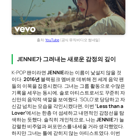
출처:
YouTube
(공식 뮤직비디오 썸네일)
JENNIE가 그려내는 새로운 감정의 깊이
K-POP 팬이라면
JENNIE
라는 이름이 낯설지 않을 것
이다.
2016년
블랙핑크 멤버로 데뷔해 전 세계 음악 팬
들의 이목을 집중시켰다. 그녀는 그룹 활동으로 수많은
기록을 세우는 동시에, 솔로 아티스트로서도 꾸준히 자
신만의 음악적 색깔을 보여줬다. ‘SOLO’로 당당하고 자
신감 넘치는 모습을 각인시켰다면, 이번
‘Less than a
Lover’
에서는 한층 더 섬세하고 내면적인 감정선을 탐
색하는 듯했다. 솔직히 개인적으로, 나는
JENNIE
가 늘
강렬한 비주얼과 퍼포먼스를 내세울 거라 생각했었다.
하지만 그녀는 틀에 갇히지 않는 아티스트였다. 이번