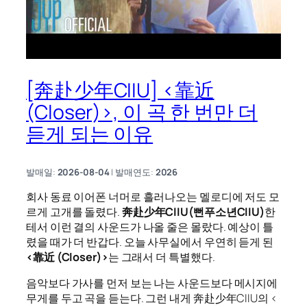
[奔赴少年CIIU] <靠近
(Closer)>, 이 곡 한 번만 더
듣게 되는 이유
발매일:
2026-08-04
| 발매연도:
2026
회사 동료 이어폰 너머로 흘러나오는 멜로디에 저도 모
르게 고개를 돌렸다.
奔赴少年CIIU(뻔푸소년CIIU)
한
테서 이런 결의 사운드가 나올 줄은 몰랐다. 예상이 틀
렸을 때가 더 반갑다. 오늘 사무실에서 우연히 듣게 된
<靠近 (Closer)>
는 그래서 더 특별했다.
음악보다 가사를 먼저 보는 나는 사운드보다 메시지에
무게를 두고 곡을 듣는다. 그런 내게 奔赴少年CIIU의 <