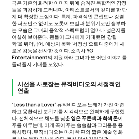
곡은 기존의 화려한 이미지 뒤에 숨겨진 복합적인 감정
들을 과감하게 드러내며, 아티스트로서의 깊이를 한 단
계 더 확장한 느낌이다. 특히, 파격적인 콘셉트나 강렬
한 퍼포먼스 없이도 오롯이 보컬과 분위기로만 승부하
는 모습은 그녀의 음악적 스펙트럼이 얼마나 넓은지를
여실히 보여준다. 팬들이 그녀에게 기대했던 ‘강렬
함’을 뛰어넘어, 예상치 못한 ‘서정성’으로 대중에게 새
로운 감동을 선사한 것이다. 소속사
YG
Entertainment
의 지원 아래 그녀가 또 어떤 이야기를
들려줄지 기대를 모았다.
시선을 사로잡는 뮤직비디오의 서정적인
연출
‘Less than a Lover’
뮤직비디오는 노래가 가진 아련
하고 몽환적인 분위기를 시각적으로 완벽하게 구현했
다. 전체적으로 채도를 낮춘
옅은 푸른색과 회색 톤
이
주를 이루는데, 이게 곡이 주는 쓸쓸함과 그리움을 증
폭시켰다. 뮤직비디오는 마치 한 편의 짧은 예술 영화
를 보는 듯한 인상을 준다. 특히 인상 깊었던 건