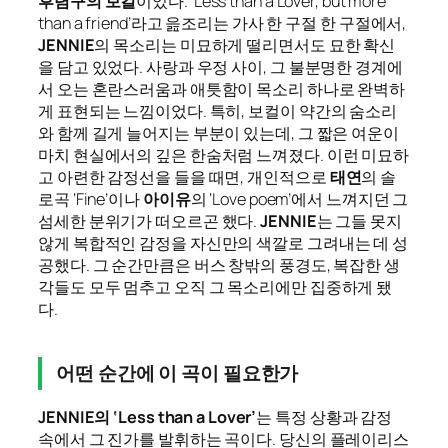
후렴구의 보컬
이었다. ‘Less than a Lover, but more
than a friend’라고 읊조리는 가사 한 구절 한 구절에서,
JENNIE
의 목소리는 미묘하게 떨리면서도 묘한 확신
을 담고 있었다. 사랑과 우정 사이, 그 불분명한 경계에
서 오는 혼란스러움과 애틋함이 목소리 하나로 완벽하
게 표현되는 느낌이었다. 특히, 보컬이 약간의 숨소리
와 함께 길게 늘어지는 부분이 있는데, 그 짧은 여운이
마치 현실에서의 깊은 한숨처럼 느껴졌다. 이런 미묘하
고 아련한 감정선을 들을 때면, 개인적으로
태연
의 솔
로곡 ‘Fine’이나
아이유
의 ‘Love poem’에서 느껴지던 그
섬세한 분위기가 떠오르곤 했다.
JENNIE
는 그들 못지
않게 복합적인 감정을 자신만의 색깔로 그려내는 데 성
공했다. 그 순간만큼은 버스 창밖의 풍경도, 복잡한 생
각들도 모두 멈추고 오직 그 목소리에만 집중하게 됐
다.
어떤 순간에 이 곡이 필요한가
JENNIE의 ‘Less than a Lover’
는 특정 상황과 감정
속에서 그 진가를 발휘하는 곡이다. 당신의 플레이리스