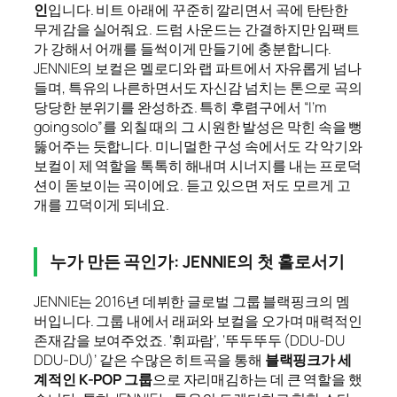
인
입니다. 비트 아래에 꾸준히 깔리면서 곡에 탄탄한
무게감을 실어줘요. 드럼 사운드는 간결하지만 임팩트
가 강해서 어깨를 들썩이게 만들기에 충분합니다.
JENNIE의 보컬은 멜로디와 랩 파트에서 자유롭게 넘나
들며, 특유의 나른하면서도 자신감 넘치는 톤으로 곡의
당당한 분위기를 완성하죠. 특히 후렴구에서 “I’m
going solo”를 외칠 때의 그 시원한 발성은 막힌 속을 뻥
뚫어주는 듯합니다. 미니멀한 구성 속에서도 각 악기와
보컬이 제 역할을 톡톡히 해내며 시너지를 내는 프로덕
션이 돋보이는 곡이에요. 듣고 있으면 저도 모르게 고
개를 끄덕이게 되네요.
누가 만든 곡인가: JENNIE의 첫 홀로서기
JENNIE는 2016년 데뷔한 글로벌 그룹 블랙핑크의 멤
버입니다. 그룹 내에서 래퍼와 보컬을 오가며 매력적인
존재감을 보여주었죠. ‘휘파람’, ‘뚜두뚜두 (DDU-DU
DDU-DU)’ 같은 수많은 히트곡을 통해
블랙핑크가 세
계적인 K-POP 그룹
으로 자리매김하는 데 큰 역할을 했