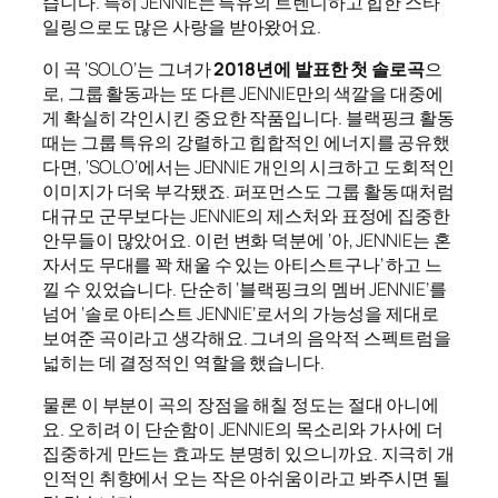
습니다. 특히 JENNIE는 특유의 트렌디하고 힙한 스타
일링으로도 많은 사랑을 받아왔어요.
이 곡 ‘SOLO’는 그녀가
2018년에 발표한 첫 솔로곡
으
로, 그룹 활동과는 또 다른 JENNIE만의 색깔을 대중에
게 확실히 각인시킨 중요한 작품입니다. 블랙핑크 활동
때는 그룹 특유의 강렬하고 힙합적인 에너지를 공유했
다면, ‘SOLO’에서는 JENNIE 개인의 시크하고 도회적인
이미지가 더욱 부각됐죠. 퍼포먼스도 그룹 활동 때처럼
대규모 군무보다는 JENNIE의 제스처와 표정에 집중한
안무들이 많았어요. 이런 변화 덕분에 ‘아, JENNIE는 혼
자서도 무대를 꽉 채울 수 있는 아티스트구나’ 하고 느
낄 수 있었습니다. 단순히 ‘블랙핑크의 멤버 JENNIE’를
넘어 ‘솔로 아티스트 JENNIE’로서의 가능성을 제대로
보여준 곡이라고 생각해요. 그녀의 음악적 스펙트럼을
넓히는 데 결정적인 역할을 했습니다.
물론 이 부분이 곡의 장점을 해칠 정도는 절대 아니에
요. 오히려 이 단순함이 JENNIE의 목소리와 가사에 더
집중하게 만드는 효과도 분명히 있으니까요. 지극히 개
인적인 취향에서 오는 작은 아쉬움이라고 봐주시면 될