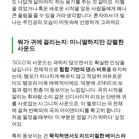
도 나답게 살아야지’ 하는 용기를 주는 것 같아요. 이별
을 겪었거나 혹은 새로운 시작을 앞둔 사람들에게 꽤나
큰 울림을 줄 수 있을 거라 생각합니다. 혼자여서 더 빛
나는 주인공의 모습이 머릿속에 선명하게 그려져요.
뭐가 귀에 걸리는지: 미니멀하지만 강렬한
사운드
‘SOLO’의 사운드는 과하지 않으면서도 확실한 인상을
남깁니다. 전체적으로
힙합 기반의 댄스 비트
를 유지하
는데, 템포가 지나치게 빠르지 않고 적당히 여유로운
미드 템포라 더욱 매력적이에요. 덕분에 JENNIE의 보
컬과 랩이 한층 더 돋보이는 느낌입니다. 곡의 시작을
알리는 휘파람 소리 같은 신디사이저 리프는 단번에 귀
를 사로잡는 시그니처 사운드죠. 이 멜로디는 곡 전체
에 걸쳐 반복되며 곡의 아이덴티티를 확고히 합니다.
처음 들었을 때부터 ‘이 부분은 정말 기가 막히다’ 싶었
어요.
특히 돋보이는 건
묵직하면서도 리드미컬한 베이스 라