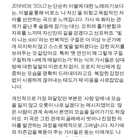
JENNIE의 ‘SOLO’는 단순히 이별에 대한 노래라기보다
는, 이별을 통해 비로소 ‘나 자신’을 되찾고 독립적인 자
아를 선언하는 곡으로 느껴집니다. 가사 속 화자는 관
계가 끝난 후 슬픔에 잠기는 대신, 오히려 홀가분함과
자유를 느끼며 자신만의 길을 걷겠다고 선포하죠. “빛
이 나는 solo”라는 반복적인 구절은 더 이상 누군가에
게 의지하지 않고 스스로 빛을 발하겠다는 강한 의지를
보여주는 것 같았어요. 특히 ‘옛 연인이 왜 그렇게 구질
구질하게 나에게 매달리는가’ 하는 식의 가사들은 상대
방에 대한 일말의 미련조차 없이, 오로지 자신에게 집
중하는 모습을 명확히 드러내더라고요. 복잡한 감정선
없이 시원하게 끊어내는 태도가 제 마음을 사로잡았습
니다.
개인적으로 가장 와닿았던 부분은 ‘사랑 앞에 내 모습
을 잃지 않고 오롯이 나로 살겠다’는 메시지였어요. 많
은 사람이 관계 속에서 본연의 모습을 잃어가기도 하잖
아요. 이 곡은 그런 관계의 굴레에서 벗어나 진정한 자
아를 발견하는 과정을 매력적으로 그려냅니다. 자기애
와 자존감을 북돋아 주는 가사들은 듣는 이에게도 ‘나