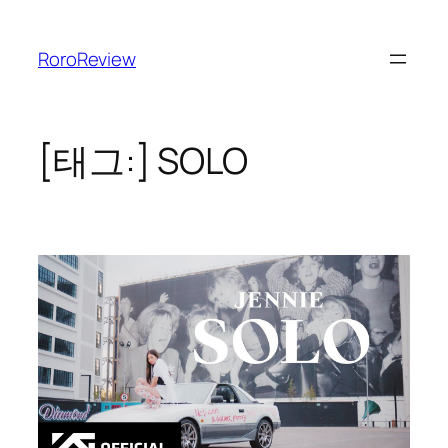
콘
텐
RoroReview
츠
로
바
로
[태그:]
SOLO
가
기