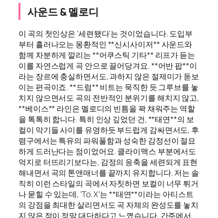
사운드 & 멜로디
이 곡의 첫인상은 ‘세련됐다’는 것이었습니다. 도입부
부터 흘러나오는 몽환적인 **신시사이저** 사운드와
함께 차분하게 깔리는 **어쿠스틱 기타** 리프가 듣는
이를 자연스럽게 곡 안으로 끌어당겨요. **어반 팝**이
라는 장르에 충실하면서도, 과하지 않은 절제미가 돋보
이는 편곡이죠. **드럼** 비트는 묵직한 듯 그루브를 놓
치지 않으면서도 곡의 전반적인 분위기를 해치지 않고,
**베이스** 라인은 멜로디의 빈틈을 꽉 채워주는 역할
을 톡톡히 합니다. 특히 인상 깊었던 건, **태연**의 보
컬이 악기들 사이를 유영하듯 부드럽게 감싸면서도, 후
렴구에서는 특유의 파워풀함과 성숙한 감정선이 절묘
하게 드러난다는 점이었어요. 클라이맥스 부분에서도
억지로 터뜨리기보다는, 감정의 응축을 세련되게 표현
해내면서 곡의 톤앤매너를 끝까지 유지합니다. 저는 솔
직히 이런 스타일의 곡에서 자칫하면 보컬이 너무 튀거
나 묻힐 수 있는데, ‘To. X’는 **태연**이라는 아티스트
의 강점을 최대한 살리면서도 곡 자체의 완성도를 놓치
지 않은 점이 정말 대단하다고 느꼈습니다. 간주에서