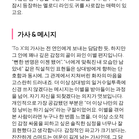
잠시 등장하는 멜로디 라인도 귀를 사로잡는 매력이 있
고요.
가사 & 메시지
‘To. X’의 가사는 전 연인에게 보내는 담담한 듯, 하지만
그 안에 꽤나 깊은 감정의 골이 파인 이별 편지입니다.
“뻔한 변명은 이젠 됐어”, “너에게 맞춰진 내 모습만 남
았네” 같은 직설적인 표현들은 상대방에게 향하는 단
호함과 동시에, 그 관계에서 지쳐버린 화자의 마음을
고스란히 드러내죠. 더 이상 상대방의 일거수일투족에
신경 쓰지 않겠다는 메시지는 이별을 받아들이는 과정
을 넘어, 자기 자신을 되찾겠다는 의지가 엿보입니다.
개인적으로 가장 공감됐던 부분은 “더 이상 나만의 감
정 낭비는 하기 싫어”라는 구절이었어요. 이별을 겪어
본 사람이라면 누구나 한 번쯤 느꼈을, 더 이상 소모적
인 감정 싸움을 피하고 싶은 솔직한 심정을 너무나 잘
표현했다고 생각합니다. 감정적인 파고가 크기보다는,
잔잔하게 스며드는 여운이 길게 남는 가사인데, 그 담