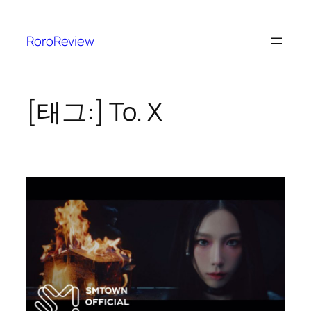
콘
텐
RoroReview
츠
로
바
로
[태그:]
To. X
가
기