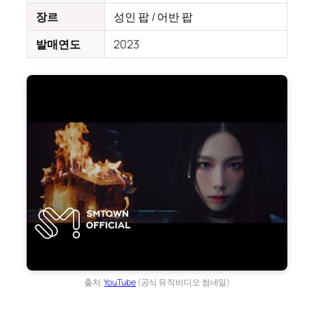
장르
성인 팝 / 어반 팝
발매연도
2023
출처:
YouTube
(공식 뮤직비디오 썸네일)