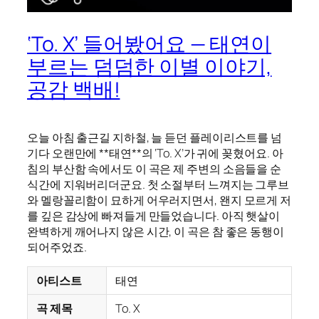
‘To. X’ 들어봤어요 — 태연이
부르는 덤덤한 이별 이야기,
공감 백배!
오늘 아침 출근길 지하철, 늘 듣던 플레이리스트를 넘
기다 오랜만에 **태연**의 ‘To. X’가 귀에 꽂혔어요. 아
침의 부산함 속에서도 이 곡은 제 주변의 소음들을 순
식간에 지워버리더군요. 첫 소절부터 느껴지는 그루브
와 멜랑꼴리함이 묘하게 어우러지면서, 왠지 모르게 저
를 깊은 감상에 빠져들게 만들었습니다. 아직 햇살이
완벽하게 깨어나지 않은 시간, 이 곡은 참 좋은 동행이
되어주었죠.
아티스트
태연
곡 제목
To. X