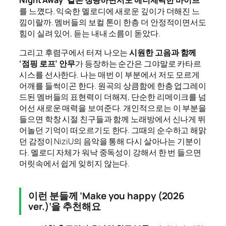
를 느꼈다. 익숙한 멜로디에 새로운 깊이가 더해진 느
낌이랄까. 멤버들의 보컬 톤이 한층 더 안정적이면서도
힘이 실려 있어, 듣는 내내 소름이 돋았다.
그리고 후렴구에서 터져 나오는
시원한 고음과 함께
‘점핑 로프’ 안무
가 등장하는 순간은 그야말로 카타르
시스를 선사한다. 나는 매번 이 부분에서 저도 모르게
어깨를 들썩이곤 한다. 원곡의 상큼함에 한층 업그레이
드된 멤버들의 표현력이 더해져, 단순한 리메이크를 넘
어선 새로운 매력을 보여준다. 개인적으로는 이 부분을
들으면 학창 시절 친구들과 함께 노래방에서 신나게 뛰
어놀던 기억이 떠오르기도 한다. 그때의 순수하고 해맑
던 감정이 NiziU의 음악을 통해 다시 살아나는 기분이
다. 멜로디 자체가 워낙 중독성이 강해서 한 번 들으면
머릿속에서 쉽게 잊히지 않는다.
이런 분들께 ‘Make you happy (2026
ver.)’을 추천해요