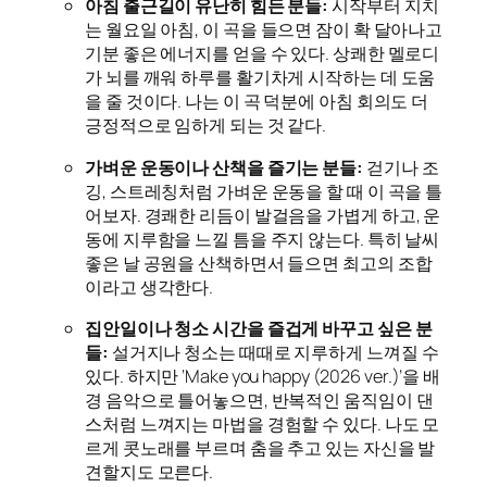
아침 출근길이 유난히 힘든 분들:
시작부터 지치
는 월요일 아침, 이 곡을 들으면 잠이 확 달아나고
기분 좋은 에너지를 얻을 수 있다. 상쾌한 멜로디
가 뇌를 깨워 하루를 활기차게 시작하는 데 도움
을 줄 것이다. 나는 이 곡 덕분에 아침 회의도 더
긍정적으로 임하게 되는 것 같다.
가벼운 운동이나 산책을 즐기는 분들:
걷기나 조
깅, 스트레칭처럼 가벼운 운동을 할 때 이 곡을 틀
어보자. 경쾌한 리듬이 발걸음을 가볍게 하고, 운
동에 지루함을 느낄 틈을 주지 않는다. 특히 날씨
좋은 날 공원을 산책하면서 들으면 최고의 조합
이라고 생각한다.
집안일이나 청소 시간을 즐겁게 바꾸고 싶은 분
들:
설거지나 청소는 때때로 지루하게 느껴질 수
있다. 하지만 ‘Make you happy (2026 ver.)’을 배
경 음악으로 틀어놓으면, 반복적인 움직임이 댄
스처럼 느껴지는 마법을 경험할 수 있다. 나도 모
르게 콧노래를 부르며 춤을 추고 있는 자신을 발
견할지도 모른다.