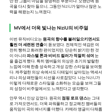
만 한 그룹이 아님을 증명하는 부분이다. 오랜만에 원
곡을 다시 찾아 들으니, 그동안 NiziU가 얼마나 많은 노
력을 해왔는지 느껴졌다.
MV에서 더욱 빛나는 NiziU의 비주얼
이번 뮤직비디오는
원곡의 향수를 불러일으키면서도
훨씬 더 세련된 연출
이 돋보였다. 전체적인 색감은 여
전히 쨍하고 화려한 편이었지만, 단순히 밝기만 한 것
이 아니라
파스텔 톤과 비비드 컬러가 적절히 섞여
눈
을 즐겁게 했다. 특히 멤버들의 의상은 초기의 발랄한
느낌에 더해 한층 성숙하고 개성 강한 스타일을 보여줬
다. 캐주얼한 의상 속에서도 디테일이 살아있는 액세서
리나 의상 패턴들이 시선을 사로잡았다. 나는 NiziU가
이렇게 다채로운 스타일을 소화하는 모습을 보며 그들
의 성장이 비주얼에서도 느껴진다고 생각했다.
안무 역시 인상 깊었다. 원곡의
점핑 로프 댄스
는 그대
로 가져오면서도, 더욱 파워풀하고 정교해진 멤버들의
움직임이 곡의 에너지를 더했다. 카메라 앵글이 다채롭