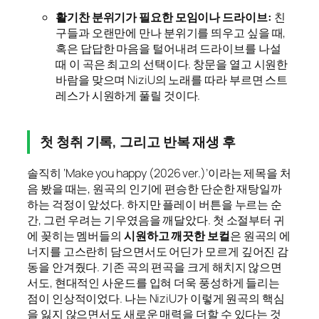
활기찬 분위기가 필요한 모임이나 드라이브:
친
구들과 오랜만에 만나 분위기를 띄우고 싶을 때,
혹은 답답한 마음을 털어내려 드라이브를 나설
때 이 곡은 최고의 선택이다. 창문을 열고 시원한
바람을 맞으며 NiziU의 노래를 따라 부르면 스트
레스가 시원하게 풀릴 것이다.
첫 청취 기록, 그리고 반복 재생 후
솔직히 ‘Make you happy (2026 ver.)’이라는 제목을 처
음 봤을 때는, 원곡의 인기에 편승한 단순한 재탕일까
하는 걱정이 앞섰다. 하지만 플레이 버튼을 누르는 순
간, 그런 우려는 기우였음을 깨달았다. 첫 소절부터 귀
에 꽂히는 멤버들의
시원하고 깨끗한 보컬
은 원곡의 에
너지를 고스란히 담으면서도 어딘가 모르게 깊어진 감
동을 안겨줬다. 기존 곡의 편곡을 크게 해치지 않으면
서도, 현대적인 사운드를 입혀 더욱 풍성하게 들리는
점이 인상적이었다. 나는 NiziU가 이렇게 원곡의 핵심
을 잃지 않으면서도 새로운 매력을 더할 수 있다는 것