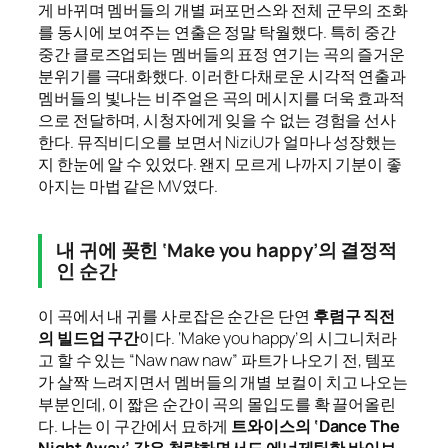
게 바뀌며 멤버들의 개별 퍼포먼스와 전체 군무의 조화
를 동시에 보여주는 연출은 정말 탁월했다. 특히 중간
중간 클로즈업되는 멤버들의 표정 연기는 곡의 즐거운
분위기를 극대화했다. 이러한 다채로운 시각적 연출과
멤버들의 빛나는 비주얼은 곡의 메시지를 더욱 효과적
으로 전달하며, 시청자에게 잊을 수 없는 경험을 선사
한다. 뮤직비디오를 보면서 NiziU가 얼마나 성장했는
지 한눈에 알 수 있었다. 왠지 모르게 나까지 기분이 좋
아지는 마법 같은 MV였다.
내 귀에 꽂힌 ‘Make you happy’의 결정적
인 순간
이 곡에서 내 귀를 사로잡은 순간은 단연
후렴구 직전
의 빌드업 구간
이다. ‘Make you happy’의 시그니처라
고 할 수 있는 “Naw naw naw” 파트가 나오기 전, 템포
가 살짝 느려지면서 멤버들의 개별 보컬이 치고 나오는
부분인데, 이 짧은 순간이 곡의 몰입도를 확 끌어올린
다. 나는 이 구간에서 묘하게
트와이스의 ‘Dance The
Night Away’ 같은 청량하면서도 에너제틱한 바이브