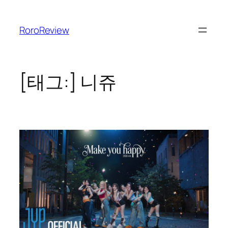
콘
텐
RoroReview
츠
로
바
로
[태그:]
니쥬
가
기