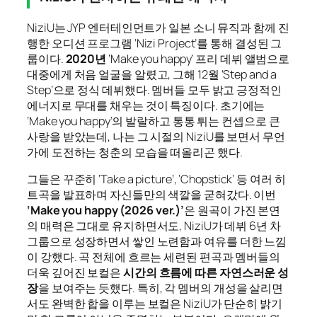
NiziU는 JYP 엔터테인먼트가 일본 소니 뮤직과 함께 진
행한 오디션 프로그램 ‘Nizi Project’를 통해 결성된 그
룹이다.
2020년
‘Make you happy’ 프리 데뷔 앨범으로
대중에게 처음 얼굴을 알렸고, 그해 12월 ‘Step and a
Step’으로 정식 데뷔했다. 멤버들 모두 밝고 긍정적인
에너지로 무대를 채우는 것이 특징이다. 초기에는
‘Make you happy’의 발랄하고 통통 튀는 컨셉으로 큰
사랑을 받았는데, 나는 그 시절의 NiziU를 보면서 무언
가에 도전하는 청춘의 모습을 떠올리곤 했다.
그들은 꾸준히 ‘Take a picture’, ‘Chopstick’ 등 여러 히
트곡을 발표하며 자신들만의 색깔을 굳혀갔다. 이번
‘Make you happy (2026 ver.)’
은 원곡이 가진 본연
의 매력은 그대로 유지하면서도, NiziU가 데뷔 6년 차
그룹으로 성장하면서 쌓인 노련함과 여유를 더한 느낌
이 강했다. 곡 전체에 흐르는 세련된 편곡과 멤버들의
더욱 깊어진 보컬은
시간의 흐름에 따른 자연스러운 성
장
을 보여주는 듯했다. 특히, 각 멤버의 개성을 살리면
서도 완벽한 합을 이루는 보컬은 NiziU가 단순히 밝기