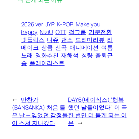
2026 ver
JYP
K-POP
Make you
happy
NiziU
OTT
걸그룹
기분전환
넷플릭스
니쥬
댄스
드라마리뷰
리
메이크
상큼
신곡
애니메이션
여름
노래
영화추천
재해석
청량
출퇴근
송
플레이리스트
←
만찬가
DAY6(데이식스) ‘행복
(BANSANKA) 처음 들
했던 날들이었다’, 이 곡
은 날 — 잊었던 감정들
한 번만 더 듣게 되는 이
이 스쳐 지나갔다
유
→