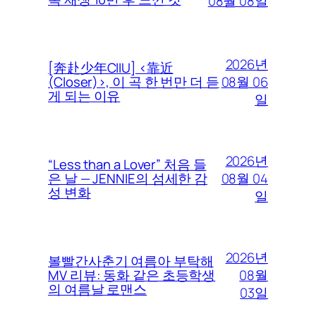
08월 08일
2026년
[奔赴少年CIIU] <靠近
08월 06
(Closer)>, 이 곡 한 번만 더 듣
게 되는 이유
일
2026년
“Less than a Lover” 처음 들
08월 04
은 날 — JENNIE의 섬세한 감
성 변화
일
2026년
볼빨간사춘기 여름아 부탁해
08월
MV 리뷰: 동화 같은 초등학생
의 여름날 로맨스
03일