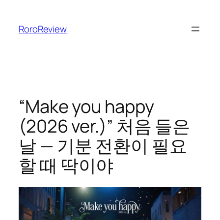
콘
텐
RoroReview
츠
로
바
로
가
기
“Make you happy
(2026 ver.)” 처음 들은
날 — 기분 전환이 필요
할 때 딱이야