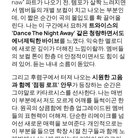
naw” 파트가 나오기 전, 템포가 살짝 느려지면
서 멤버들의 개별 보컬이 치고 나오는 부분인
데, 이 짧은 순간이 곡의 몰입도를 확 끌어올
린다. 나는 이 구간에서 묘하게
트와이스의
‘Dance The Night Away’ 같은 청량하면서도
에너제틱한 바이브
를 느꼈다. 익숙한 멜로디
에 새로운 깊이가 더해진 느낌이랄까. 멤버들
의 보컬 톤이 한층 더 안정적이면서도 힘이 실
려 있어, 듣는 내내 소름이 돋았다.
그리고 후렴구에서 터져 나오는
시원한 고음
과 함께 ‘점핑 로프’ 안무
가 등장하는 순간은
그야말로 카타르시스를 선사한다. 나는 매번
이 부분에서 저도 모르게 어깨를 들썩이곤 한
다. 원곡의 상큼함에 한층 업그레이드된 멤버
들의 표현력이 더해져, 단순한 리메이크를 넘
어선 새로운 매력을 보여준다. 개인적으로는
이 부분을 들으면 학창 시절 친구들과 함께 노