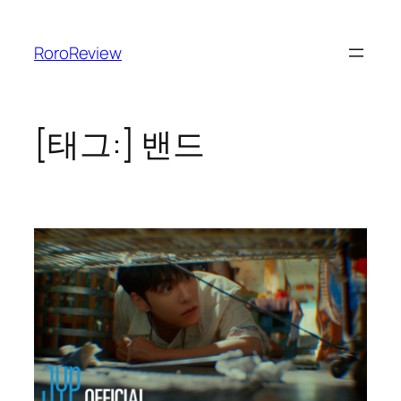
콘
텐
RoroReview
츠
로
바
로
[태그:]
밴드
가
기