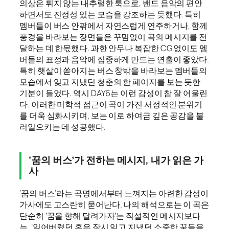
의상은 튀지 않는 내추럴한 룩으로, 밴드 음악의 편안
하면서도 진정성 있는 모습을 강조하는 듯했다. 특히
멤버들이 버스 안팎에서 자연스럽게 연주하거나, 함께
풍경을 바라보는 장면들은 꾸밈없이 곡의 메시지를 전
달하는 데 한몫했다. 과한 안무나 복잡한 CG 없이도 멤
버들의 표정과 음악에 집중하게 만드는 연출이 좋았다.
특히 햇살이 쏟아지는 버스 창밖을 바라보는 멤버들의
모습에서 잊고 지냈던 청춘의 한 페이지를 보는 듯한
기분이 들었다. 역시 DAY6는 이런 감성이 참 잘 어울린
다. 이러한 미학적 접근이 곡이 가진 서정적인 분위기
를 더욱 심화시키며, 보는 이로 하여금 깊은 공감을 불
러일으키는 데 성공했다.
‘꿈의 버스’가 전하는 메시지, 내가 읽은 가
사
‘꿈의 버스’라는 곡명에서부터 느껴지는 아련한 감성이
가사에도 고스란히 묻어난다. 나의 해석으로는 이 곡은
단순히 ‘꿈을 향해 달려가자’는 직설적인 메시지보다
는, ‘잃어버렸던 혹은 잠시 잊고 지냈던 소중한 꿈들을