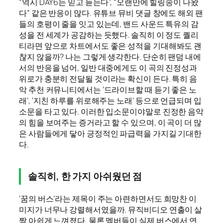
“역시 DAY6는 믿고 듣는다”, “오랜만에 힐링송이 나왔
다” 같은 반응이 많다. 유튜브 뮤비 댓글 창에도 해외 팬
들의 호평이 줄을 잇고 있는데, 밴드 사운드 특유의 감
성을 전 세계가 공감하는 듯했다. 솔직히 이 정도 퀄리
티라면 앞으로 차트에서도 좋은 성적을 기대해봐도 괜
찮지 않을까? 나는 그렇게 생각한다. 단순히 팬덤 내에
서의 반응을 넘어, 일반 대중에게도 이 곡의 진정성과
위로가 충분히 전달될 것이라는 확신이 든다. 특히 음
악 추천 커뮤니티에서는 ‘드라이브할 때 듣기 좋은 노
래’, ‘지친 하루를 위로해주는 노래’ 등으로 언급되며 입
소문을 타고 있다. 이러한 입소문이야말로 진정한 음악
의 힘을 보여주는 증거라고 할 수 있으며, 이 곡이 더 많
은 사람들에게 닿아 긍정적인 파급력을 가지길 기대한
다.
솔직히, 한 가지 아쉬웠던 점
‘꿈의 버스’라는 제목이 주는 아련하면서도 희망찬 이
미지가 너무나 강렬해서였을까. 뮤직비디오 연출이 살
짝 아쉽게 느껴졌다. 물론 멤버들이 실제 버스에서 연