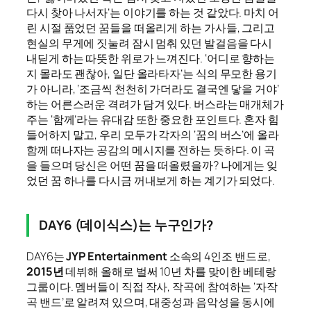
다시 찾아 나서자’는 이야기를 하는 것 같았다. 마치 어
린 시절 품었던 꿈들을 떠올리게 하는 가사들, 그리고
현실의 무게에 짓눌려 잠시 멈춰 있던 발걸음을 다시
내딛게 하는 따뜻한 위로가 느껴진다. ‘어디로 향하는
지 몰라도 괜찮아, 일단 올라타자’는 식의 무모한 용기
가 아니라, ‘조금씩 천천히 가더라도 결국엔 닿을 거야’
하는 어른스러운 격려가 담겨 있다. 버스라는 매개체가
주는 ‘함께’라는 유대감 또한 중요한 포인트다. 혼자 힘
들어하지 말고, 우리 모두가 각자의 ‘꿈의 버스’에 올라
함께 떠나자는 공감의 메시지를 전하는 듯하다. 이 곡
을 들으며 당신은 어떤 꿈을 떠올렸을까? 나에게는 잊
었던 꿈 하나를 다시금 꺼내보게 하는 계기가 되었다.
DAY6 (데이식스)는 누구인가?
DAY6는
JYP Entertainment
소속의 4인조 밴드로,
2015년
데뷔해 올해로 벌써 10년 차를 맞이한 베테랑
그룹이다. 멤버들이 직접 작사, 작곡에 참여하는 ‘자작
곡 밴드’로 알려져 있으며, 대중성과 음악성을 동시에