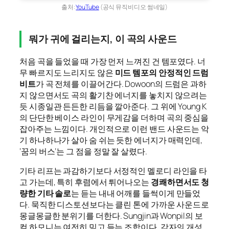
출처:
YouTube
(공식 뮤직비디오 썸네일)
뭐가 귀에 걸리는지, 이 곡의 사운드
처음 곡을 들었을 때 가장 먼저 느껴진 건 템포였다. 너
무 빠르지도 느리지도 않은
미드 템포의 안정적인 드럼
비트
가 곡 전체를 이끌어간다. Dowoon의 드럼은 과하
지 않으면서도 곡의 활기찬 에너지를 놓치지 않으려는
듯 시종일관 든든한 리듬을 깔아준다. 그 위에 Young K
의 단단한 베이스 라인이 무게감을 더하며 곡의 중심을
잡아주는 느낌이다. 개인적으로 이런 밴드 사운드는 악
기 하나하나가 살아 숨 쉬는 듯한 에너지가 매력인데,
‘꿈의 버스’는 그 점을 정말 잘 살렸다.
기타 리프는 과감하기보다 서정적인 멜로디 라인을 타
고 가는데, 특히 후렴에서 튀어나오는
경쾌하면서도 청
량한 기타 솔로
는 듣는 내내 어깨를 들썩이게 만들었
다. 묵직한 디스토션보다는 클린 톤에 가까운 사운드로
몽글몽글한 분위기를 더한다. Sungjin과 Wonpil의 보
컬 하모니는 여전히 믿고 듣는 조합이다. 각자의 개성