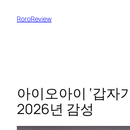
콘
텐
RoroReview
츠
로
바
로
가
기
아이오아이 ‘갑자기’
2026년 감성