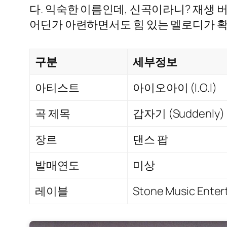
다. 익숙한 이름인데, 신곡이라니? 재생 
어딘가 아련하면서도 힘 있는 멜로디가 확
구분
세부정보
아티스트
아이오아이 (I.O.I)
곡 제목
갑자기 (Suddenly)
장르
댄스 팝
발매연도
미상
레이블
Stone Music Ente