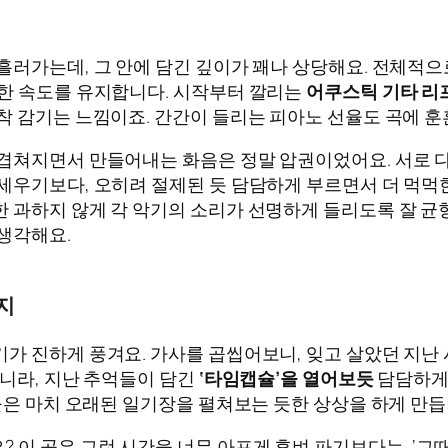
흘러가는데, 그 안에 담긴 깊이가 꽤나 상당해요. 전체적으
당한 속도를 유지합니다. 시작부터 깔리는
어쿠스틱 기타 리
착 감기는 느낌이죠. 간간이 들리는 피아노 선율도 곡에 
 겹쳐지면서 만들어내는 화음은 정말 압권이었어요. 서로 
세우기보다, 오히려 절제된 듯 담담하게 부르면서 더 먹먹
 과하지 않게 각 악기의 소리가 선명하게 들리도록 잘 균
생각해요.
지
가 진하게 풍겨요. 가사를 곱씹어보니, 잊고 살았던 지난
아니라, 지난 추억들이 담긴
‘타임캡슐’을 열어보듯
담담하게 
들은 마치 오래된 일기장을 펼쳐보는 듯한 상상을 하게 만듭
이 곡은 그런 시간을 너무 아프게 후벼 파기보다는, ‘그때도