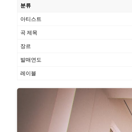
분류
아티스트
곡 제목
장르
발매연도
레이블