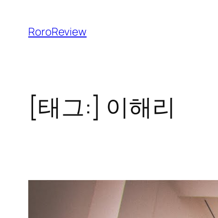
콘
텐
RoroReview
츠
로
바
로
[태그:]
이해리
가
기