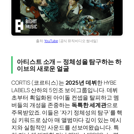
출처:
YouTube
(공식 뮤직비디오 썸네일)
아티스트 소개 — 정체성을 탐구하는 하
이브의 새로운 얼굴
CORTIS (코르티스)는
2025년 데뷔
한 HYBE
LABELS 산하의 5인조 보이그룹입니다. 데뷔
초부터 획일화된 아이돌 컨셉을 탈피하고 멤
버들의 개성을 존중하는
독특한 세계관
으로
주목받았죠. 이들은 ‘자기 정체성의 탐구’를 핵
심 키워드로 삼아 매 앨범마다 깊이 있는 메시
지와 실험적인 사운드를 선보여왔습니다. 특