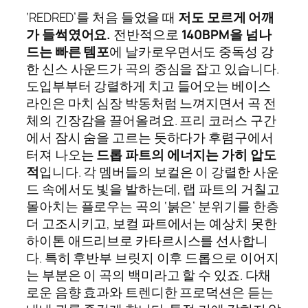
‘REDRED’를 처음 들었을 때
저도 모르게 어깨
가 들썩였어요.
전반적으로
140BPM을 넘나
드는 빠른 템포
에 날카로우면서도 중독성 강
한 신스 사운드가 곡의 중심을 잡고 있습니다.
도입부부터 강렬하게 치고 들어오는 베이스
라인은 마치 심장 박동처럼 느껴지면서 곡 전
체의 긴장감을 끌어올려요. 프리 코러스 구간
에서 잠시 숨을 고르는 듯하다가 후렴구에서
터져 나오는
드롭 파트의 에너지는 가히 압도
적
입니다. 각 멤버들의 보컬은 이 강렬한 사운
드 속에서도 빛을 발하는데, 랩 파트의 거칠고
몰아치는 플로우는 곡의 ‘붉은’ 분위기를 한층
더 고조시키고, 보컬 파트에서는 예상치 못한
하이톤 애드리브로 카타르시스를 선사합니
다. 특히 후반부 브릿지 이후 드롭으로 이어지
는 부분은 이 곡의 백미라고 할 수 있죠. 다채
로운 음향 효과와 트렌디한 프로덕션은 듣는