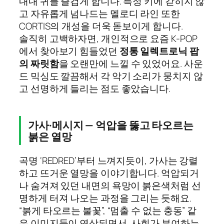
내내 귀를 즐겁게 합니다. 특정 키에 갇히지 않
고 자유롭게 넘나드는 멜로디 라인 또한
CORTIS의 개성을 더욱 돋보이게 합니다.
솔직히 고백하자면, 개인적으로 요즘 K-POP
에서 찾아보기 힘들었던
정통 일렉트로닉 팝
의 짜릿함
을 오랜만에 느낄 수 있었어요. 사운
드 믹싱도 깔끔해서 각 악기 소리가 뭉치지 않
고 선명하게 들리는 점도 좋았습니다.
가사·메시지 — 억압을 뚫고 타오르는
붉은 열망
곡명 ‘REDRED’부터 느껴지듯이, 가사는 강렬
하고 뜨거운 열망을 이야기합니다. 억압되거
나 숨겨져 있던 내면의 욕망이 붉은색처럼 선
명하게 터져 나오는 과정을 그리는 듯해요.
“붉게 타오르는 불꽃”, “멈출 수 없는 충동” 같
은 이미지들이 연상되면서, 사회가 부여하는