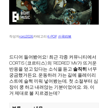
작성자
roro2026
카테고리:
K-POP
, 
신곡리뷰
드디어 들어봤어요! 최근 각종 커뮤니티에서
CORTIS (코르티스)의 ‘REDRED’ MV가 뜨거운
반응을 얻고 있다는 소식을 듣고
솔직히
너무
궁금했거든요. 운동하러 가는 길에 플레이리
스트에 슬쩍 끼워 넣어봤는데, 첫 소절부터 심
장이 쿵 하고 내려앉는 기분이었어요. 와, 이
거 제대로 불 지르겠는데?