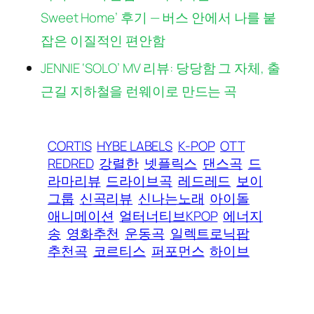
Sweet Home’ 후기 — 버스 안에서 나를 붙
잡은 이질적인 편안함
JENNIE ‘SOLO’ MV 리뷰: 당당함 그 자체, 출
근길 지하철을 런웨이로 만드는 곡
CORTIS
HYBE LABELS
K-POP
OTT
REDRED
강렬한
넷플릭스
댄스곡
드
라마리뷰
드라이브곡
레드레드
보이
그룹
신곡리뷰
신나는노래
아이돌
애니메이션
얼터너티브KPOP
에너지
송
영화추천
운동곡
일렉트로닉팝
추천곡
코르티스
퍼포먼스
하이브