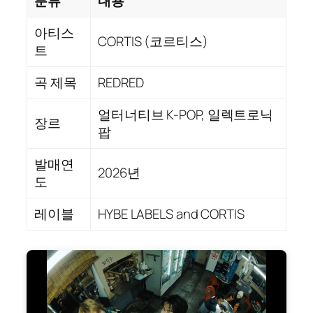
분류
내용
아티스
CORTIS (코르티스)
트
곡 제목
REDRED
얼터너티브 K-POP, 일렉트로닉
장르
팝
발매연
2026년
도
레이블
HYBE LABELS and CORTIS