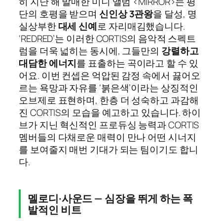
히 지난 해 발매한 미니 앨범 <MIRROR>는 평
단의 호평을 받으며
신인상 3관왕
을 달성, 명
실상부한
대세 신예
로 자리매김했습니다.
‘REDRED’는 이러한 CORTIS의 음악적 스펙트
럼을 더욱 넓히는 동시에, 그들만의
강렬하고
대담한 에너지
를 표출하는 곡이라고 할 수 있
어요. 이번 컨셉은 억압된 감정 속에서 끓어오
르는 욕망과 자유를 ‘붉은색’이라는 상징적인
오브제로 표현하며, 한층 더 성숙하고 과감해
진 CORTIS의 모습을 예고하고 있습니다. 하이
브가 지닌 혁신적인 프로듀싱 능력과 CORTIS
멤버들의 다채로운 매력이 만나 어떤 시너지
를 보여줄지 매번 기대가 되는 팀이기도 합니
다.
멜로디·사운드 — 심장을 뛰게 하는 폭
발적인 비트