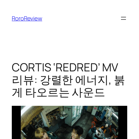
콘
텐
RoroReview
츠
로
바
로
가
기
CORTIS ‘REDRED’ MV
리뷰: 강렬한 에너지, 붉
게 타오르는 사운드