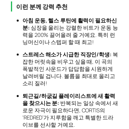
이런 분께 강력 추천
아침 운동, 헬스 루틴에 활력이 필요하신
분:
심장을 울리는 강렬한 비트가 운동 능
력을 200% 끌어올려 줄 거예요. 특히 런
닝머신이나 스텝퍼 할 때 최고!
스트레스 해소가 시급한 직장인/학생:
복
잡한 머릿속을 비우고 싶을 때, 이 곡의
폭발적인 사운드가 답답함을 시원하게
날려버릴 겁니다. 볼륨을 최대로 올리고
소리 질러!
퇴근길/하굾길 플레이리스트에 새 활력
을 찾으시는 분:
반복되는 일상 속에서 새
로운 자극이 필요하다면, CORTIS의
‘REDRED’가 지루함을 깨고 특별한 드라
이브를 선사할 거예요.