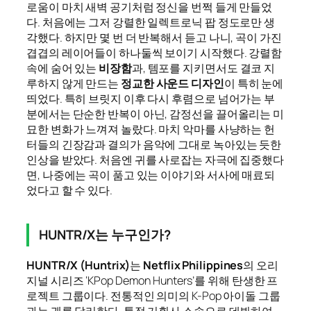
로움이 마치 새벽 공기처럼 정신을 번쩍 들게 만들었
다. 처음에는 그저 강렬한 일렉트로닉 팝 정도로만 생
각했다. 하지만 몇 번 더 반복해서 듣고 나니, 곡이 가진
겹겹의 레이어들이 하나둘씩 보이기 시작했다. 강렬함
속에 숨어 있는
비장함
과, 템포를 지키면서도 결코 지
루하지 않게 만드는
정교한 사운드 디자인
이 특히 눈에
띄었다. 특히 브릿지 이후 다시 후렴으로 넘어가는 부
분에서는 단순한 반복이 아닌, 감정선을 끌어올리는 미
묘한 변화가 느껴져 놀랐다. 마치 악마를 사냥하는 헌
터들의 긴장감과 결의가 음악에 그대로 녹아있는 듯한
인상을 받았다. 처음엔 귀를 사로잡는 자극에 집중했다
면, 나중에는 곡이 품고 있는 이야기와 서사에 매료되
었다고 할 수 있다.
HUNTR/X는 누구인가?
HUNTR/X (Huntrix)
는
Netflix Philippines
의 오리
지널 시리즈 ‘KPop Demon Hunters’를 위해 탄생한 프
로젝트 그룹이다. 전통적인 의미의 K-Pop 아이돌 그룹