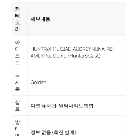
카
테
세부내용
고
리
아
티
HUNTR/X (ft. EJAE, AUDREY NUNA, REI
스
AMI, KPop Demon Hunters Cast)
트
곡
제
Golden
목
장
다크 퓨처 팝, 얼터너티브 힙합
르
발
매
정보 없음 (최신 발매)
연