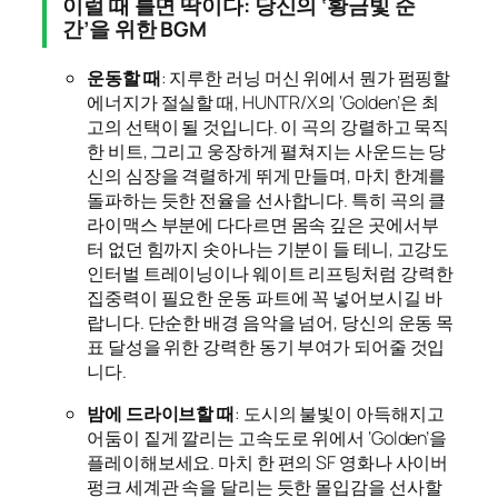
이럴 때 틀면 딱이다: 당신의 ‘황금빛 순
간’을 위한 BGM
운동할 때
: 지루한 러닝 머신 위에서 뭔가 펌핑할
에너지가 절실할 때, HUNTR/X의 ‘Golden’은 최
고의 선택이 될 것입니다. 이 곡의 강렬하고 묵직
한 비트, 그리고 웅장하게 펼쳐지는 사운드는 당
신의 심장을 격렬하게 뛰게 만들며, 마치 한계를
돌파하는 듯한 전율을 선사합니다. 특히 곡의 클
라이맥스 부분에 다다르면 몸속 깊은 곳에서부
터 없던 힘까지 솟아나는 기분이 들 테니, 고강도
인터벌 트레이닝이나 웨이트 리프팅처럼 강력한
집중력이 필요한 운동 파트에 꼭 넣어보시길 바
랍니다. 단순한 배경 음악을 넘어, 당신의 운동 목
표 달성을 위한 강력한 동기 부여가 되어줄 것입
니다.
밤에 드라이브할 때
: 도시의 불빛이 아득해지고
어둠이 짙게 깔리는 고속도로 위에서 ‘Golden’을
플레이해보세요. 마치 한 편의 SF 영화나 사이버
펑크 세계관 속을 달리는 듯한 몰입감을 선사할