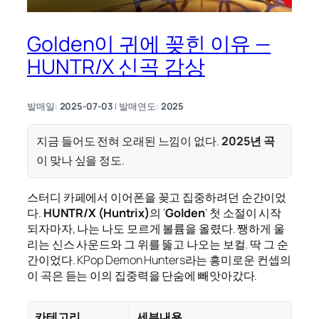
Golden이 귀에 꽂힌 이유 —
HUNTR/X 신곡 감상
발매일:
2025-07-03
| 발매연도:
2025
지금 들어도 전혀 오래된 느낌이 없다.
2025년 곡
이 맞나 싶을 정도.
스터디 카페에서 이어폰을 꽂고 집중하려던 순간이었
다.
HUNTR/X (Huntrix)
의 ‘
Golden
’ 첫 소절이 시작
되자마자, 나는 나도 모르게 볼륨을 올렸다. 쨍하게 울
리는 신스 사운드와 그 위를 뚫고 나오는 보컬. 딱 그 순
간이었다. KPop Demon Hunters라는 흥미로운 컨셉의
이 곡은 듣는 이의 집중력을 단숨에 빼앗아갔다.
카테고리
세부내용