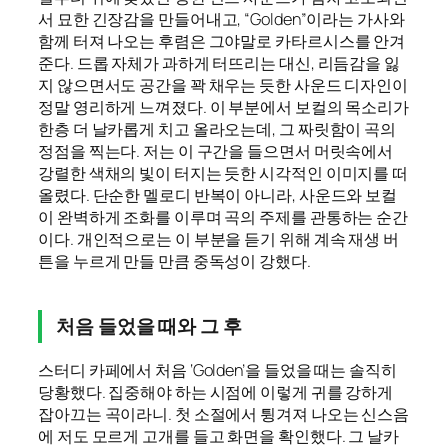
서 묘한 긴장감을 만들어내고, “Golden”이라는 가사와
함께 터져 나오는 후렴은 그야말로 카타르시스를 안겨
준다. 드롭 자체가 과하게 터뜨리는 대신, 리듬감을 잃
지 않으면서도 공간을 꽉 채우는 듯한 사운드 디자인이
정말 영리하게 느껴졌다. 이 부분에서 보컬의 목소리가
한층 더 날카롭게 치고 올라오는데, 그 짜릿함이 곡의
정점을 찍는다. 저는 이 구간을 들으면서 머릿속에서
강렬한 색채의 빛이 터지는 듯한 시각적인 이미지를 떠
올렸다. 단순한 멜로디 반복이 아니라, 사운드와 보컬
이 완벽하게 조화를 이루며 곡의 주제를 관통하는 순간
이다. 개인적으로는 이 부분을 듣기 위해 계속 재생 버
튼을 누르게 만들 만큼 중독성이 강했다.
처음 들었을 때와 그 후
스터디 카페에서 처음 ‘Golden’을 들었을 때는 솔직히
당황했다. 집중해야 하는 시점에 이렇게 귀를 강하게
잡아끄는 곡이라니. 첫 소절에서 튕겨져 나오는 신스음
에 저도 모르게 고개를 들고 화면을 확인했다. 그 날카