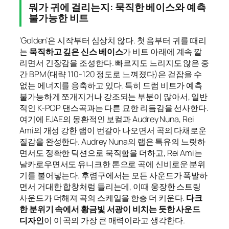
뭐가 귀에 걸리는지: 묵직한 베이스와 예측
불가능한 비트
‘Golden’은 시작부터 심상치 않다. 첫 음부터 귀를 때리
는
묵직하고 깊은 신스 베이스
가 비트 아래에 계속 깔
리면서 긴장감을 조성한다. 빠르지도 느리지도 않은 중
간 BPM(대략 110-120 정도로 느껴졌다)은 걷잡을 수
없는 에너지를 응축하고 있다. 특히 드럼 비트가 예측
불가능하게 쪼개지거나 강조되는 부분이 많아서, 일반
적인 K-POP 댄스곡과는 다른 묘한 리듬감을 선사한다.
여기에 EJAE의 몽환적인 보컬과 Audrey Nuna, Rei
Ami의 개성 강한 랩이 번갈아 나오면서 곡의 다채로운
질감을 완성한다. Audrey Nuna의 랩은 특유의 느릿하
면서도 정확한 딕션으로 묵직함을 더하고, Rei Ami는
날카로우면서도 유니크한 톤으로 곡에 신비로운 분위
기를 불어넣는다. 후렴구에서는 모든 사운드가 폭발하
면서 거대한 합창처럼 들리는데, 이때 웅장한 스트링
사운드가 더해져 곡의 스케일을 한층 더 키운다.
다크
한 분위기 속에서 황금빛 서광이 비치는 듯한 사운드
디자인
이 이 곡의 가장 큰 매력이라고 생각한다.