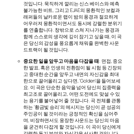
것입니다. 묵직하게 깔리는 신스 베이스와 예측
불가능한 비트, 그리고 EJAE의 몽환적인 보컬과
래퍼들의 날카로운 랩이 밤의 풍경과 절묘하게
어우러져 몽환적이면서도 동시에 강렬한 분위기
를 연출합니다. 창밖으로 스쳐 지나가는 풍경과
함께 스스로의 생각에 깊이 잠기고 싶을 때, 이 곡
은 당신의 감성을 풍요롭게 채워줄 완벽한 사운
드트랙이 될 것입니다.
중요한 일을 앞두고 마음을 다잡을 때
: 면접, 중요
한 발표, 혹은 인생의 전환점이 될 시험 등 긴장되
고 중대한 순간을 앞두고 내면의 자신감을 최대
한으로 끌어올리고 싶다면, ‘Golden’을 들어보세
요. 이 곡은 단순한 음악을 넘어 당신의 집중력을
최고조로 끌어올리고, 어떤 도전에도 맞설 수 있
는 용기를 불어넣어 줄 것입니다. 곡 전체를 관통
하는 ‘황금빛 승리’의 메시지는 당신이 곧 성공의
주인공이 될 것이라는 긍정적인 확신을 심어주
며, 비장하면서도 웅장한 사운드는 당신의 마음
을 굳건히 다잡게 할 것입니다. 이 곡이 당신에게
강력한 동기 부여와 자신감을 선사할 것입니다.