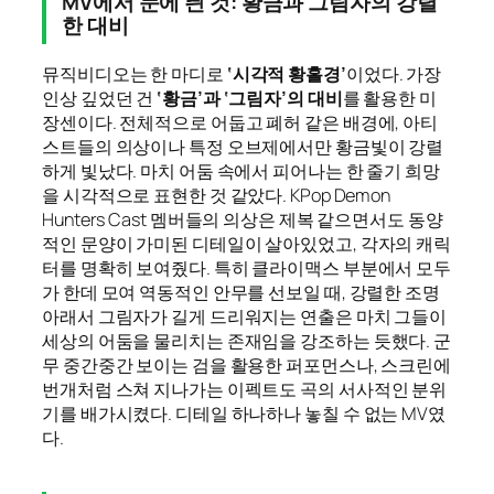
MV에서 눈에 띈 것: 황금과 그림자의 강렬
한 대비
뮤직비디오는 한 마디로
‘시각적 황홀경’
이었다. 가장
인상 깊었던 건
‘황금’과 ‘그림자’의 대비
를 활용한 미
장센이다. 전체적으로 어둡고 폐허 같은 배경에, 아티
스트들의 의상이나 특정 오브제에서만 황금빛이 강렬
하게 빛났다. 마치 어둠 속에서 피어나는 한 줄기 희망
을 시각적으로 표현한 것 같았다. KPop Demon
Hunters Cast 멤버들의 의상은 제복 같으면서도 동양
적인 문양이 가미된 디테일이 살아있었고, 각자의 캐릭
터를 명확히 보여줬다. 특히 클라이맥스 부분에서 모두
가 한데 모여 역동적인 안무를 선보일 때, 강렬한 조명
아래서 그림자가 길게 드리워지는 연출은 마치 그들이
세상의 어둠을 물리치는 존재임을 강조하는 듯했다. 군
무 중간중간 보이는 검을 활용한 퍼포먼스나, 스크린에
번개처럼 스쳐 지나가는 이펙트도 곡의 서사적인 분위
기를 배가시켰다. 디테일 하나하나 놓칠 수 없는 MV였
다.