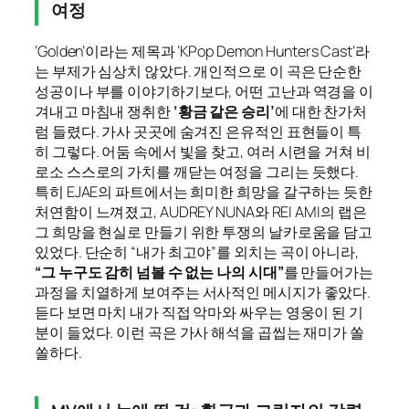
여정
‘Golden’이라는 제목과 ‘KPop Demon Hunters Cast’라
는 부제가 심상치 않았다. 개인적으로 이 곡은 단순한
성공이나 부를 이야기하기보다, 어떤 고난과 역경을 이
겨내고 마침내 쟁취한
‘황금 같은 승리’
에 대한 찬가처
럼 들렸다. 가사 곳곳에 숨겨진 은유적인 표현들이 특
히 그렇다. 어둠 속에서 빛을 찾고, 여러 시련을 거쳐 비
로소 스스로의 가치를 깨닫는 여정을 그리는 듯했다.
특히 EJAE의 파트에서는 희미한 희망을 갈구하는 듯한
처연함이 느껴졌고, AUDREY NUNA와 REI AMI의 랩은
그 희망을 현실로 만들기 위한 투쟁의 날카로움을 담고
있었다. 단순히 “내가 최고야”를 외치는 곡이 아니라,
“그 누구도 감히 넘볼 수 없는 나의 시대”
를 만들어가는
과정을 치열하게 보여주는 서사적인 메시지가 좋았다.
듣다 보면 마치 내가 직접 악마와 싸우는 영웅이 된 기
분이 들었다. 이런 곡은 가사 해석을 곱씹는 재미가 쏠
쏠하다.