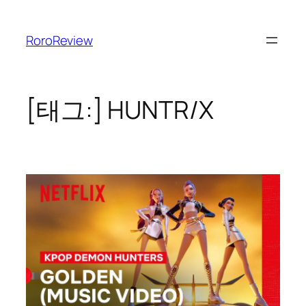
콘
텐
RoroReview
츠
로
바
로
[태그:]
HUNTR/X
가
기