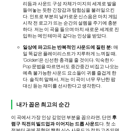
리듬과 사운드 구성 자체가 미지의 세계로 발을
들여놓는 듯한 긴장감과 탐험심을 불러일으킨
다. 인트로 부분의 날카로운 신스음은 마치 게임
시작 전 로고가 뜨는 순간의 설렘을 주기에 충분
하다. 저는 이 곡을 들으며 마치 새로운 세계로 진
입하는 메인 테마곡 같다는 인상을 받았다.
일상에 파고드는 반복적인 사운드에 질린 분:
매
일 똑같은 플레이리스트가 지루하게 느껴질 때,
‘Golden’은 신선한 충격을 줄 것이다. 익숙한 K-
Pop 문법을 따르면서도 중간중간 비집고 나오는
예측 불가능한 사운드 요소들이 귀를 즐겁게 한
다. 솔직히 말해서, 저는 이 곡이 너무 무난한 팝
대신 듣는 재미를 선사한다고 생각한다.
내가 꼽은 최고의 순간
이 곡에서 가장 인상 깊었던 부분을 꼽으라면, 단연
후
렴구 직전의 빌드업과 이어지는 드롭 사운드
다. 첫 소
절부터 귀에 꽂혔던 쨍한 신스 사운드가 점차 고조되면