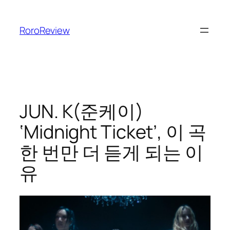
콘
텐
RoroReview
츠
로
바
로
가
기
JUN. K(준케이)
‘Midnight Ticket’, 이 곡
한 번만 더 듣게 되는 이
유