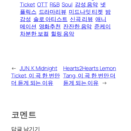
Ticket
OTT
R&B
Soul
감성 음악
넷
플릭스
드라마리뷰
미드나잇 티켓
밤
감성
솔로 아티스트
신곡 리뷰
애니
메이션
영화추천
잔잔한 음악
준케이
차분한 보컬
힐링 음악
←
JUN. K Midnight
Hearts2Hearts Lemon
Ticket, 이 곡 한 번만
Tang, 이 곡 한 번만 더
더 듣게 되는 이유
듣게 되는 이유
→
코멘트
답글 남기기