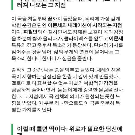
터져 나오는 그 지점
이 곡을 처음부터 끝까지 들었을 때, 뇌리에 가장 깊게
박힌 순간은 단연
이문세의 내레이션이 시작되는 지점
이다.
피철인
의 애절하면서도 정제된 보컬이 곡의 감정
을 차분히 쌓아 올리다가, 클라이맥스를 앞두고
이문세
특유의 깊고 중후한 목소리가 등장한다. 단순히 가사를
읽어주는 것을 넘어, 삶의 무게와 연륜이 묻어나는 그
목소리 한마디 한마디가 심금을 울린다.
솔직히 그 순간, 나는 숨을 멈추고 들었다. 내레이션은
곡이 지향하는 감정선을 한층 더 깊이 있게 만들었다.
멜로디로 다 표현할 수 없는 이별의 복합적인 감정을
덤덤하게 풀어내면서, 듣는 이에게 강력한 울림을 선사
한다. 그 지점에서 곡 전체의 의미가 완성되는 듯한 느
낌을 받았다. 이 부분 하나만으로도 이 곡은 충분히 특
별한 가치를 지닌다.
이럴 때 틀면 딱이다: 위로가 필요한 당신에