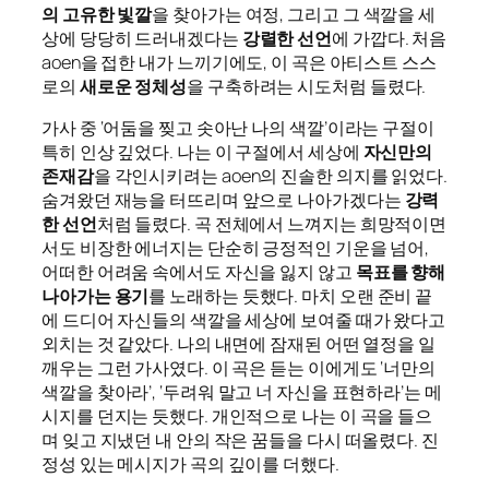
의 고유한 빛깔
을 찾아가는 여정, 그리고 그 색깔을 세
상에 당당히 드러내겠다는
강렬한 선언
에 가깝다. 처음
aoen을 접한 내가 느끼기에도, 이 곡은 아티스트 스스
로의
새로운 정체성
을 구축하려는 시도처럼 들렸다.
가사 중 ‘어둠을 찢고 솟아난 나의 색깔’이라는 구절이
특히 인상 깊었다. 나는 이 구절에서 세상에
자신만의
존재감
을 각인시키려는 aoen의 진솔한 의지를 읽었다.
숨겨왔던 재능을 터뜨리며 앞으로 나아가겠다는
강력
한 선언
처럼 들렸다. 곡 전체에서 느껴지는 희망적이면
서도 비장한 에너지는 단순히 긍정적인 기운을 넘어,
어떠한 어려움 속에서도 자신을 잃지 않고
목표를 향해
나아가는 용기
를 노래하는 듯했다. 마치 오랜 준비 끝
에 드디어 자신들의 색깔을 세상에 보여줄 때가 왔다고
외치는 것 같았다. 나의 내면에 잠재된 어떤 열정을 일
깨우는 그런 가사였다. 이 곡은 듣는 이에게도 ‘너만의
색깔을 찾아라’, ‘두려워 말고 너 자신을 표현하라’는 메
시지를 던지는 듯했다. 개인적으로 나는 이 곡을 들으
며 잊고 지냈던 내 안의 작은 꿈들을 다시 떠올렸다. 진
정성 있는 메시지가 곡의 깊이를 더했다.