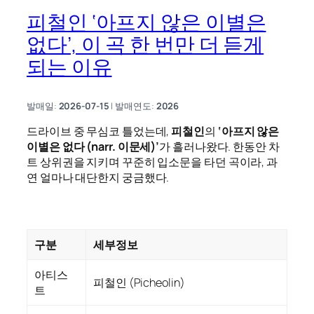
피철인 ‘아프지 않은 이별은
없다’, 이 곡 한 번만 더 듣게
되는 이유
발매일:
2026-07-15
| 발매연도:
2026
드라이브 중 무심코 틀었는데,
피철인
의
‘아프지 않은
이별은 없다 (narr. 이문세)’
가 흘러나왔다. 한동안 차
트 상위권을 지키며 꾸준히 입소문을 타던 곡이라, 과
연 얼마나 대단한지 궁금했다.
구분
세부정보
아티스
피철인 (Picheolin)
트