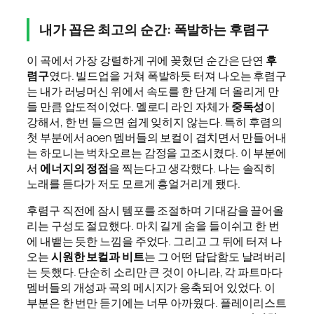
내가 꼽은 최고의 순간: 폭발하는 후렴구
이 곡에서 가장 강렬하게 귀에 꽂혔던 순간은 단연
후
렴구
였다. 빌드업을 거쳐 폭발하듯 터져 나오는 후렴구
는 내가 러닝머신 위에서 속도를 한 단계 더 올리게 만
들 만큼 압도적이었다. 멜로디 라인 자체가
중독성
이
강해서, 한 번 들으면 쉽게 잊히지 않는다. 특히 후렴의
첫 부분에서 aoen 멤버들의 보컬이 겹치면서 만들어내
는 하모니는 벅차오르는 감정을 고조시켰다. 이 부분에
서
에너지의 정점
을 찍는다고 생각했다. 나는 솔직히
노래를 듣다가 저도 모르게 흥얼거리게 됐다.
후렴구 직전에 잠시 템포를 조절하며 기대감을 끌어올
리는 구성도 절묘했다. 마치 길게 숨을 들이쉬고 한 번
에 내뱉는 듯한 느낌을 주었다. 그리고 그 뒤에 터져 나
오는
시원한 보컬과 비트
는 그 어떤 답답함도 날려버리
는 듯했다. 단순히 소리만 큰 것이 아니라, 각 파트마다
멤버들의 개성과 곡의 메시지가 응축되어 있었다. 이
부분은 한 번만 듣기에는 너무 아까웠다. 플레이리스트