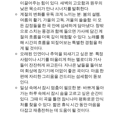
이끌어주는 힘이 있다. 새벽의 고요함과 원우의
낮은 목소리가 만나 시너지를 발휘한다.
계절의 변화를 유독 크게 느끼는 분: 봄의 설렘,
여름의 활기, 가을의 고독, 겨울의 쓸쓸함. 이 모
든 감정들을 한 곡 안에 섬세하게 담아냈다. 창밖
으로 스치는 풍경과 함께 들으면 가사에 담긴 계
절의 흐름을 더욱 깊이 체험할 수 있다. 노래를 통
해 시간의 흐름을 되짚어보는 특별한 경험을 하
게 될 것이다.
오래된 인연이나 추억을 되새기고 싶은 분: 특정
사람이나 시기를 떠올리게 하는 멜로디와 가사
들이 잔잔하게 파고든다. 지나온 날들을 돌아보
며 회상에 잠기기에 더없이 좋은 곡이다. 마음 한
편에 자리한 그리움을 건드리는 섬세함이 돋보
인다.
일상 속에서 잠시 멈춤이 필요한 분: 바쁘게 돌아
가는 하루 속에서 잠시 숨을 고르고 싶은 순간이
있다. 그때 이 곡을 틀면 잠시나마 평화로운 안식
처를 찾을 수 있다. 짧은 휴식 시간 동안 마음을
다잡고 재충전하는 데 도움이 될 것이다.