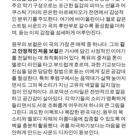
주요 악기 구성으로는 포근한 질감의 피아노 선율과 어
쿠스틱 기타의 은은한 아르페지오가 전면에서 감성적
인 분위기를 주도한다. 여기에 바이올린이나 첼로 같은
스트링 사운드가 곡의 후반부로 갈수록 풍성함을 더하
며, 듣는 이의 감정을 섬세하게 어루만진다.
원우의 보컬은 이 곡의 가장 큰 매력 중 하나다. 그의
깊
고 안정적인 저음 보컬
은 가사에 담긴 서정적인 이야기
를 전달하는 데 최적화되어 있다. 특유의 중저음 톤이
멜로디 라인을 타고 부드럽게 흐르며, 과한 기교보다는
진심을 담은 담담한 창법으로 듣는 이에게 깊은 공감대
를 형성한다. 특히 후렴구에서는 음역대가 살짝 높아지
면서도 그의 목소리가 지닌 고유의 색깔을 잃지 않는
점이 인상적이다. 프로덕션 스타일은 전반적으로 깔끔
하고 공간감이 살아있다. 각 악기들의 소리가 명확하게
들리면서도 서로 조화롭게 어우러져 하나의 큰 그림을
그린다. 과도한 이펙트나 복잡한 편곡 대신, 원우의 목
소리와 멜로디 자체의 아름다움에 집중할 수 있도록 여
백을 충분히 활용했다. 귀를 자극하기보다는 마음을 편
안하게 만드는 사운드 디자인이 돋보인다.