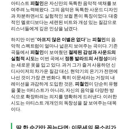
아티스트
피철인
은 자신만의 독특한 음악적 색채를 보
여주려 노력해왔다. 그의 음악은 독특한 사운드 디자인
과 차분하면서도 실험적인 보컬 톤이 특징이었다. 대중
적인 멜로디보다는 세련된 비트와 개성 있는 질감으로
리스너들에게 깊은 인상을 남겼다.
하지만 이번
‘아프지 않은 이별은 없다’
는
피철인
의 음
악적 스펙트럼이 얼마나 넓은지 보여주는 곡이다. 기존
곡들에서
피철인
이 보여줬던
절제된 감성과 사운드의
실험적 시도
는 이번 곡에서
정통 발라드의 서정성
이라
는 새로운 옷을 입고 있다. 과거 그가 즐겨 사용하던 신
디사이저의 차가운 질감 대신, 현악기의 온기가 전면에
나선 것이 가장 큰 변화다. 특히 이문세라는 거장의 내
레이션을 과감하게 도입한 것은,
피철인
이 단순히 유행
을 쫓는 아티스트가 아니라, 자신의 음악을 다양한 방
식으로 확장하려는 의지를 명확하게 드러낸다. 이러한
시도는 아티스트 개개인의 독창성을 잘 보여주는 대목
이다.
딱 한 순간만 꼽는다면: 이문세의 목소리가