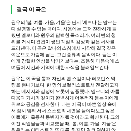
결국 이 곡은
원우의 ‘봄, 여름, 가을, 겨울’은 단지 ‘예쁘다’는 말로는
다 설명할 수 없는 곡이다. 처음에는 그저 잔잔하게 들
렸던 멜로디와 원우의 담백한 목소리가, 여러 번의 청
취를 거치며 겹겹이 쌓인 계절의 감성과 깊은 서사를
드러낸다. 이 곡은 찰나의 스침에서 시작해 결국 깊은
여운으로 가슴에 남는, 그런 종류의 음악이다. 듣는 이
에게 강렬한 인상을 남기기보다는, 조용히 마음속에 스
며들어 시간과 기억에 대한 사색을 불러일으킨다.
원우는 이 곡을 통해 자신의 랩 스킬이나 퍼포먼스 역
량을 뽐내기보다, 한 명의 보컬리스트로서 전달하고자
하는 메시지와 감정에 오롯이 집중했다. 멜로디의 아름
다움과 가사의 깊이가 완벽하게 어우러져 듣는 이에게
위로와 공감을 선사한다. 나는 이 곡이 바쁜 일상 속에
서 잠시 멈춰 서서 스스로의 내면을 들여다보고 싶은
이들에게 훌륭한 동반자가 될 것이라고 확신한다. 그의
이전 작업물들과 비교했을 때, ‘봄, 여름, 가을, 겨울’은
원우라는 아티스트의 또 다른, 하지만 결코 덜하지 않