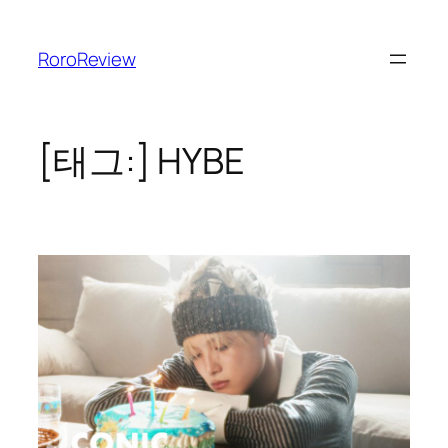
콘
텐
RoroReview
츠
로
바
로
[태그:]
HYBE
가
기