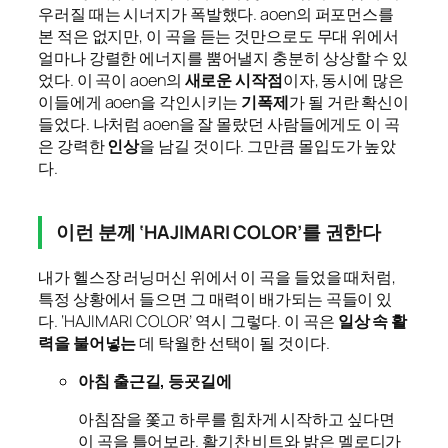
우러질 때는 시너지가 폭발했다. aoen의 퍼포먼스를
본 적은 없지만, 이 곡을 듣는 것만으로도 무대 위에서
얼마나 강렬한 에너지를 뿜어낼지 충분히 상상할 수 있
었다. 이 곡이 aoen의
새로운 시작점
이자, 동시에 많은
이들에게 aoen을 각인시키는
기폭제
가 될 거란 확신이
들었다. 나처럼 aoen을 잘 몰랐던 사람들에게도 이 곡
은 강력한
인상
을 남길 것이다. 그만큼 몰입도가 높았
다.
이런 분께 ‘HAJIMARI COLOR’를 권한다
내가 헬스장 러닝머신 위에서 이 곡을 들었을 때처럼,
특정 상황에서 들으면 그 매력이 배가되는 곡들이 있
다. ‘HAJIMARI COLOR’ 역시 그렇다. 이 곡은
일상 속 활
력을 불어넣는
데 탁월한 선택이 될 것이다.
아침 출근길, 등굣길에
아침잠을 쫓고 하루를 힘차게 시작하고 싶다면
이 곡을 틀어보라. 활기찬 비트와 밝은 멜로디가