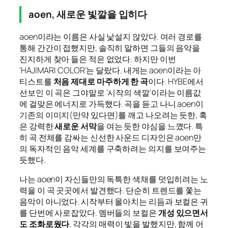
aoen, 새로운 빛깔을 입히다
aoen이라는 이름은 사실 낯설지 않았다. 여러 경로를
통해 간간이 접했지만, 솔직히 말하면 그들의 음악을
진지하게 찾아 들은 적은 없었다. 하지만 이번
‘HAJIMARI COLOR’는 달랐다. 내게는 aoen이라는 아
티스트를
처음 제대로 마주하게 한 곡
이다. HYBE에서
선보인 이 곡은 그야말로 ‘시작의 색깔’이라는 이름값
에 걸맞은 에너지로 가득했다. 곡을 듣고 나니 aoen이
기존의 이미지(만약 있다면)를 깨고 나오려는 듯한, 혹
은 강력한
새로운 서막
을 여는 듯한 야심을 느꼈다. 특
히 곡 전체를 감싸는 신선한 사운드 디자인은 aoen만
의 독자적인 음악 세계를 구축하려는 의지를 보여주는
듯했다.
나는 aoen이 자신들만의 독특한 색채를 덧입히려는 노
력을 이 곡 곳곳에서 발견했다. 단순히 트렌드를 쫓는
음악이 아니었다. 시작부터 몰아치는 리듬과 보컬은 귀
를 단번에 사로잡았다. 멤버들의 보컬은
개성 있으면서
도 조화로웠다
. 각각의 매력이 빛을 발했지만, 함께 어