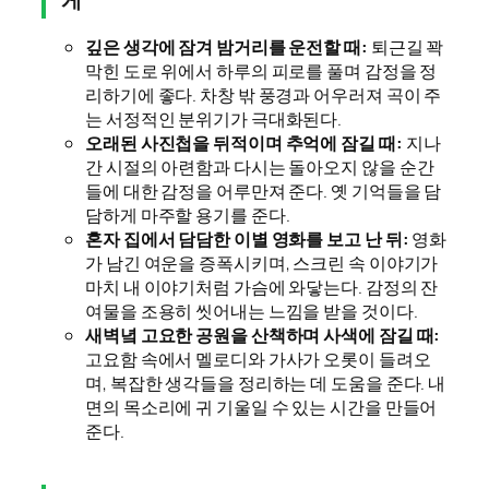
게
깊은 생각에 잠겨 밤거리를 운전할 때:
퇴근길 꽉
막힌 도로 위에서 하루의 피로를 풀며 감정을 정
리하기에 좋다. 차창 밖 풍경과 어우러져 곡이 주
는 서정적인 분위기가 극대화된다.
오래된 사진첩을 뒤적이며 추억에 잠길 때:
지나
간 시절의 아련함과 다시는 돌아오지 않을 순간
들에 대한 감정을 어루만져 준다. 옛 기억들을 담
담하게 마주할 용기를 준다.
혼자 집에서 담담한 이별 영화를 보고 난 뒤:
영화
가 남긴 여운을 증폭시키며, 스크린 속 이야기가
마치 내 이야기처럼 가슴에 와닿는다. 감정의 잔
여물을 조용히 씻어내는 느낌을 받을 것이다.
새벽녘 고요한 공원을 산책하며 사색에 잠길 때:
고요함 속에서 멜로디와 가사가 오롯이 들려오
며, 복잡한 생각들을 정리하는 데 도움을 준다. 내
면의 목소리에 귀 기울일 수 있는 시간을 만들어
준다.