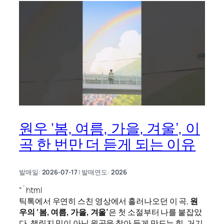
원우 ‘봄, 여름, 가을, 겨울’, 이
곡 한 번만 더 듣게 되는 이유
발매일:
2026-07-17
| 발매연도:
2026
“`html
틱톡에서 우연히 스친 영상에서 흘러나오던 이 곡,
원
우의 ‘봄, 여름, 가을, 겨울’
은 첫 소절부터 나를 붙잡았
다. 챌린지 밈이 아닌 원곡을 찾아 듣게 만드는 힘, 거기