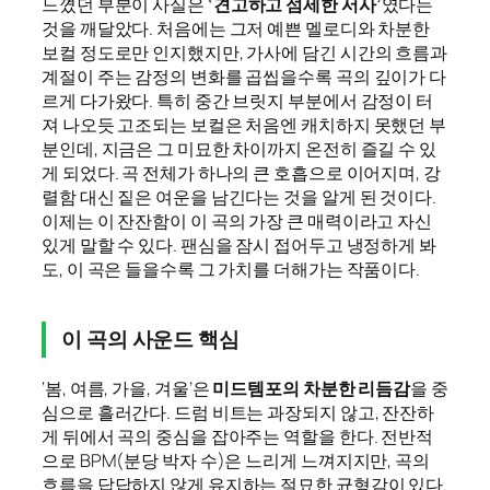
느꼈던 부분이 사실은
‘견고하고 섬세한 서사’
였다는
것을 깨달았다. 처음에는 그저 예쁜 멜로디와 차분한
보컬 정도로만 인지했지만, 가사에 담긴 시간의 흐름과
계절이 주는 감정의 변화를 곱씹을수록 곡의 깊이가 다
르게 다가왔다. 특히 중간 브릿지 부분에서 감정이 터
져 나오듯 고조되는 보컬은 처음엔 캐치하지 못했던 부
분인데, 지금은 그 미묘한 차이까지 온전히 즐길 수 있
게 되었다. 곡 전체가 하나의 큰 호흡으로 이어지며, 강
렬함 대신 짙은 여운을 남긴다는 것을 알게 된 것이다.
이제는 이 잔잔함이 이 곡의 가장 큰 매력이라고 자신
있게 말할 수 있다. 팬심을 잠시 접어두고 냉정하게 봐
도, 이 곡은 들을수록 그 가치를 더해가는 작품이다.
이 곡의 사운드 핵심
‘봄, 여름, 가을, 겨울’은
미드템포의 차분한 리듬감
을 중
심으로 흘러간다. 드럼 비트는 과장되지 않고, 잔잔하
게 뒤에서 곡의 중심을 잡아주는 역할을 한다. 전반적
으로 BPM(분당 박자 수)은 느리게 느껴지지만, 곡의
흐름을 답답하지 않게 유지하는 절묘한 균형감이 있다.