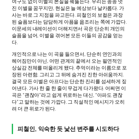
여구도 없이 이별의 본질을 꿰뚫는다. 우리는 종종 멋
진 이별을 꿈꾸지만, 현실은 늘 예상보다 날카롭다. 가
사는 바로 그 지점을 파고든다. 피철인의 보컬은 과장
된 슬픔보다는 담담하게 아픔을 읊조리는 쪽에 가깝다.
이문세의 내레이션이 더해지면서 곡은 단순히 개인의
슬픔을 넘어, 이별을 겪어본 모든 이들의 공감을 얻는
다.
개인적으로 나는 이 곡을 들으면서, 단순히 연인과의
헤어짐만이 아닌, 어떤 관계의 끝에서 오는 필연적인
상실감 전체를 떠올리게 됐다. 추억이라는 이름으로 포
장된 아련함, 그리고 그 뒤에 숨겨진 진한 아쉬움까지.
결국 모든 이별은 아프다는 단순한 진리를 섬세하게 짚
어낸다. 가사 한 줄 한 줄이 무겁게 다가왔다. 어쩌면 이
곡은 “괜찮아”라고 쉽게 위로하는 대신, “아파도 괜찮
다”고 말하는 것에 가깝다. 그 직설적인 메시지가 오히
려 더 큰 위로가 된다.
피철인, 익숙한 듯 낯선 변주를 시도하다