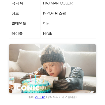
곡 제목
HAJIMARI COLOR
장르
K-POP, 댄스팝
발매연도
미상
레이블
HYBE
출처:
YouTube
(공식 뮤직비디오 썸네일)