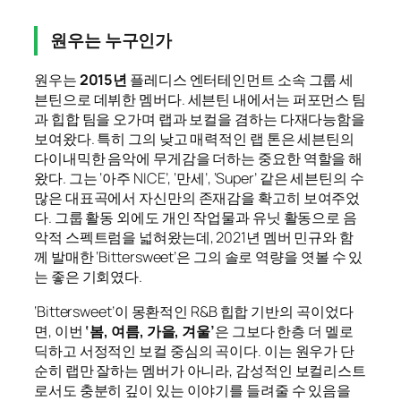
원우는 누구인가
원우는
2015년
플레디스 엔터테인먼트 소속 그룹 세
븐틴으로 데뷔한 멤버다. 세븐틴 내에서는 퍼포먼스 팀
과 힙합 팀을 오가며 랩과 보컬을 겸하는 다재다능함을
보여왔다. 특히 그의 낮고 매력적인 랩 톤은 세븐틴의
다이내믹한 음악에 무게감을 더하는 중요한 역할을 해
왔다. 그는 ‘아주 NICE’, ‘만세’, ‘Super’ 같은 세븐틴의 수
많은 대표곡에서 자신만의 존재감을 확고히 보여주었
다. 그룹 활동 외에도 개인 작업물과 유닛 활동으로 음
악적 스펙트럼을 넓혀왔는데, 2021년 멤버 민규와 함
께 발매한 ‘Bittersweet’은 그의 솔로 역량을 엿볼 수 있
는 좋은 기회였다.
‘Bittersweet’이 몽환적인 R&B 힙합 기반의 곡이었다
면, 이번
‘봄, 여름, 가을, 겨울’
은 그보다 한층 더 멜로
딕하고 서정적인 보컬 중심의 곡이다. 이는 원우가 단
순히 랩만 잘하는 멤버가 아니라, 감성적인 보컬리스트
로서도 충분히 깊이 있는 이야기를 들려줄 수 있음을