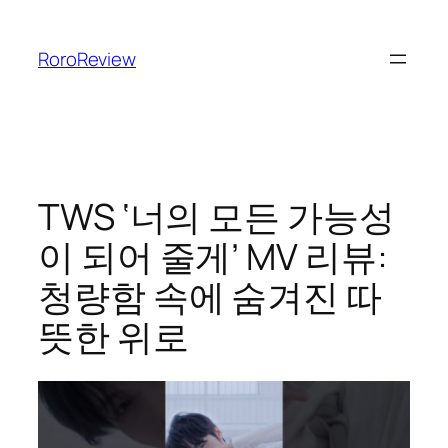
콘
텐
RoroReview
츠
로
바
로
가
기
TWS ‘너의 모든 가능성
이 되어 줄게’ MV 리뷰:
청량함 속에 숨겨진 따
뜻한 위로