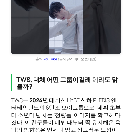
출처:
YouTube
(공식 뮤직비디오 썸네일)
TWS, 대체 어떤 그룹이길래 이리도 맑
을까?
TWS는
2024년
데뷔한 HYBE 산하 PLEDIS 엔
터테인먼트의 6인조 보이그룹으로, 데뷔 초부
터 소년미 넘치는 ‘청량돌’ 이미지를 확고히 다
졌다. 이 친구들이 데뷔 때부터 쭉 유지해온 음
악의 방향성은 언제나 맑고 싱그러운 느낌이