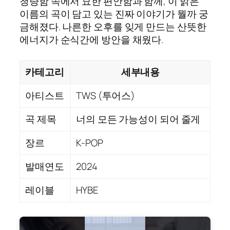
청량함 속에서 묘한 편안함과 함께, 이 맑은
이름의 곡이 담고 있는 진짜 이야기가 뭘까 궁
금해졌다. 나른한 오후를 잊게 만드는 산뜻한
에너지가 순식간에 방안을 채웠다.
카테고리
세부내용
아티스트
TWS (투어스)
곡 제목
너의 모든 가능성이 되어 줄게
장르
K-POP
발매연도
2024
레이블
HYBE