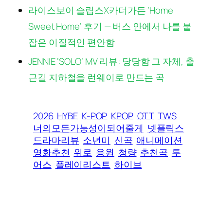
라이스보이 슬립스X카더가든 ‘Home
Sweet Home’ 후기 — 버스 안에서 나를 붙
잡은 이질적인 편안함
JENNIE ‘SOLO’ MV 리뷰: 당당함 그 자체, 출
근길 지하철을 런웨이로 만드는 곡
2026
HYBE
K-POP
KPOP
OTT
TWS
너의모든가능성이되어줄게
넷플릭스
드라마리뷰
소년미
신곡
애니메이션
영화추천
위로
응원
청량
추천곡
투
어스
플레이리스트
하이브