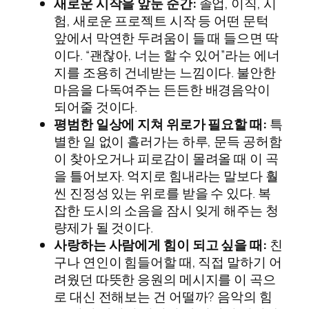
새로운 시작을 앞둔 순간:
졸업, 이직, 시
험, 새로운 프로젝트 시작 등 어떤 문턱
앞에서 막연한 두려움이 들 때 들으면 딱
이다. “괜찮아, 너는 할 수 있어”라는 에너
지를 조용히 건네받는 느낌이다. 불안한
마음을 다독여주는 든든한 배경음악이
되어줄 것이다.
평범한 일상에 지쳐 위로가 필요할 때:
특
별한 일 없이 흘러가는 하루, 문득 공허함
이 찾아오거나 피로감이 몰려올 때 이 곡
을 틀어보자. 억지로 힘내라는 말보다 훨
씬 진정성 있는 위로를 받을 수 있다. 복
잡한 도시의 소음을 잠시 잊게 해주는 청
량제가 될 것이다.
사랑하는 사람에게 힘이 되고 싶을 때:
친
구나 연인이 힘들어할 때, 직접 말하기 어
려웠던 따뜻한 응원의 메시지를 이 곡으
로 대신 전해보는 건 어떨까? 음악의 힘