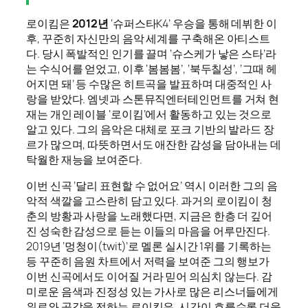
로이킴은
2012년
‘슈퍼스타K4’ 우승을 통해 데뷔한 이
후, 꾸준히 자신만의 음악 세계를 구축해온 아티스트
다. 당시 폭발적인 인기를 끌며 ‘슈스케가 낳은 스타’라
는 수식어를 얻었고, 이후 ‘봄봄봄’, ‘북두칠성’, ‘그때 헤
어지면 돼’ 등 수많은 히트곡을 발표하며 대중적인 사
랑을 받았다. 엠넷과 스톤뮤직엔터테인먼트를 거쳐 현
재는 개인 레이블 ‘로이킴’에서 활동하고 있는 것으로
알고 있다. 그의 음악은 대체로 포크 기반의 발라드 장
르가 많으며, 따뜻하면서도 애잔한 감성을 담아내는 데
탁월한 재능을 보여준다.
이번 신곡 ‘달리 표현할 수 없어요’ 역시 이러한 그의 음
악적 색깔을 고스란히 담고 있다. 과거의 로이킴이 청
춘의 방황과 사랑을 노래했다면, 지금은 한층 더 깊어
진 성숙한 감성으로 듣는 이들의 마음을 어루만진다.
2019년 ‘멍청이(twit)’로 멜론 실시간 1위를 기록하는
등 꾸준히 음원 차트에서 저력을 보여준 그의 행보가
이번 신곡에서도 이어질 거라 믿어 의심치 않는다. 감
미로운 음색과 진정성 있는 가사로 많은 리스너들에게
위로와 공감을 전하는 로이킴은, 시간이 흐를수록 더욱