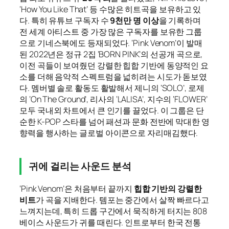
‘How You Like That’ 등 수많은 히트곡을 보유하고 있
다. 특히 유튜브 구독자 수
9천만 명 이상
을 기록하며
전 세계 아티스트 중 가장 많은 구독자를 보유한 그룹
으로 기네스북에도 등재되었다. ‘Pink Venom’이 발매
된 2022년은 정규 2집 ‘BORN PINK’의 선공개 곡으로,
이전 곡들이 보여줬던 강렬한 힙합 기반에 동양적인 요
소를 더해 음악적 스펙트럼을 넓히려는 시도가 돋보였
다. 멤버별 솔로 활동도 활발해서 제니의 ‘SOLO’, 로제
의 ‘On The Ground’, 리사의 ‘LALISA’, 지수의 ‘FLOWER’
모두 국내외 차트에서 큰 인기를 끌었다. 이 그룹은 단
순한 K-POP 스타를 넘어 패션과 문화 전반에 막대한 영
향력을 행사하는 글로벌 아이콘으로 자리매김했다.
귀에 걸리는 사운드 분석
‘Pink Venom’은 처음부터 끝까지
힙합 기반의 강렬한
비트
가 곡을 지배한다. 템포는 중간에서 살짝 빠르다고
느껴지는데, 특히 드롭 구간에서 묵직하게 터지는 808
베이스 사운드가 귀를 때린다. 인트로부터 한국 전통