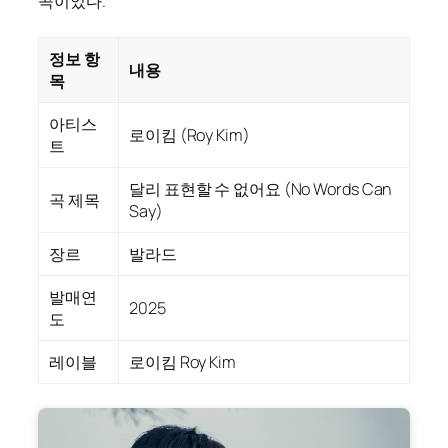
곡이었다.
정보 항
내용
목
아티스
로이킴 (Roy Kim)
트
달리 표현할 수 없어요 (No Words Can
곡 제목
Say)
장르
발라드
발매연
2025
도
레이블
로이킴 Roy Kim