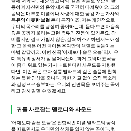
끝에 너와 나’, ‘대충 입고 나와’ 같은 곡들로 꾸준히 활
동하며 자신만의 음악 세계를 굳건히 다져왔어요. 그의
음악은 대부분 이별이나 사랑에 대한 공감 가는 가사와
특유의 애틋한 보컬 톤
이 특징이죠. 저는 개인적으로
우디의 목소리를 굉장히 좋아하는데, 듣다 보면 마음속
깊은 곳까지 울리는 그런 종류의 진동이 있거든요. 감
미롭지만 결코 가볍지 않은, 살짝 허스키하면서도 애절
한 그 음색은 어떤 곡이든 우디만의 색깔로 물들이는
마법 같달까요. 이번 신곡 ‘어제보다 슬픈 오늘’ 역시 우
디 특유의 정서가 잘 묻어나는데, 과거 그의 대표곡들
이 좀 더 위트 있는 가사나 트렌디한 사운드를 지향했
다면, 이번 곡은 보다 정통 발라드의 깊은 슬픔에 천착
하는 듯한 인상을 줍니다. 과한 기교 없이 오직 목소리
와 감정으로 승부하는, 우디의 진면목을 보여주는 곡이
라고 감히 말할 수 있겠네요.
귀를 사로잡는 멜로디와 사운드
‘어제보다 슬픈 오늘’은 전형적인 이별 발라드의 공식
을 따르면서도 우디만의 색채를 잃지 않는 곡이다. 템