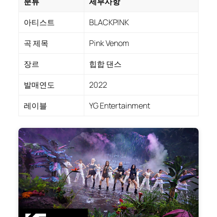
분류
세부사항
아티스트
BLACKPINK
곡 제목
Pink Venom
장르
힙합 댄스
발매연도
2022
레이블
YG Entertainment