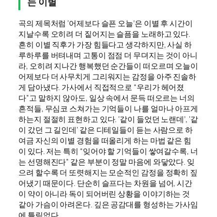
는 이별
곡의 제목처럼 ‘어제보다 슬픈 오늘’은 이별 후 시간이
지날수록 오히려 더 짙어지는 슬픔을 노래하고 있다.
흔히 이별 직후가 가장 힘들다고 생각하지만, 사실 하
루하루를 버텨내며 고통이 점점 더 무뎌지는 것이 아니
라, 오히려 지나간 행복했던 순간들이 떠오르며 오늘이
어제보다 더 사무치게 그리워지는 감정을 아주 진솔하
게 담아냈다. 가사에서 직접적으로 “우리가 헤어졌
다”고 말하지 않아도, 일상 속에서 문득 떠오르는 너의
흔적들, 무심코 스쳐가는 기억들이 나를 얼마나 아프게
하는지 절절히 표현하고 있다. ‘같이 들었던 노랜데’, ‘같
이 갔던 그 길인데’ 같은 디테일들이 듣는 사람으로 하
여금 자신의 이별 경험을 떠올리게 하는 마법 같은 힘
이 있다. 저는 특히 “잊어야 할 기억들이 쌓여갈수록, 너
는 선명해진다” 같은 부분이 정말 마음에 와닿았다. 잊
으려 할수록 더 또렷해지는 모순적인 감정을 정확히 짚
어냈기 때문이다. 단순히 슬프다는 차원을 넘어, 시간
이 약이 아니라 독이 되어버린 상황을 이야기하는 것
같아 가슴이 아려온다. 깊은 공감대를 형성하는 가사임
에 틀림없다.