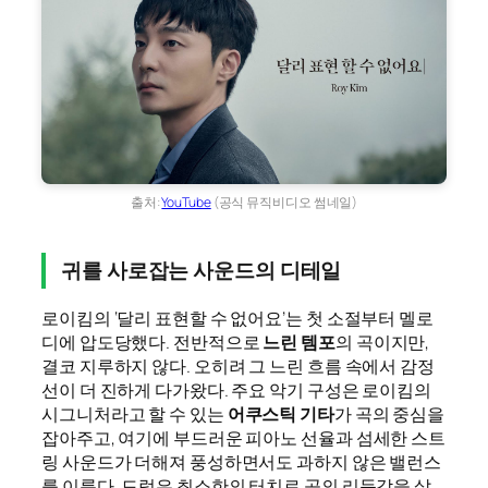
출처:
YouTube
(공식 뮤직비디오 썸네일)
귀를 사로잡는 사운드의 디테일
로이킴의 ‘달리 표현할 수 없어요’는 첫 소절부터 멜로
디에 압도당했다. 전반적으로
느린 템포
의 곡이지만,
결코 지루하지 않다. 오히려 그 느린 흐름 속에서 감정
선이 더 진하게 다가왔다. 주요 악기 구성은 로이킴의
시그니처라고 할 수 있는
어쿠스틱 기타
가 곡의 중심을
잡아주고, 여기에 부드러운 피아노 선율과 섬세한 스트
링 사운드가 더해져 풍성하면서도 과하지 않은 밸런스
를 이룬다. 드럼은 최소한의 터치로 곡의 리듬감을 살