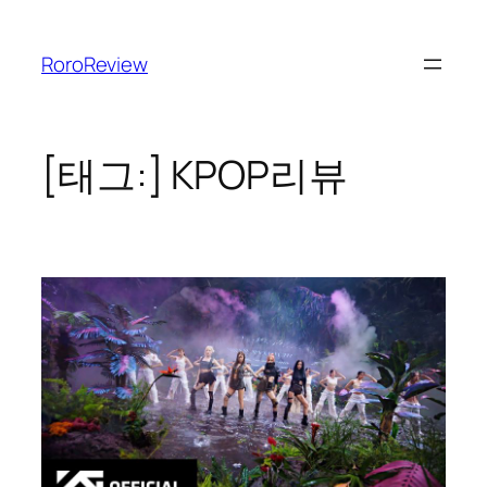
콘
텐
RoroReview
츠
로
바
로
[태그:]
KPOP리뷰
가
기