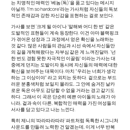
는 치명적인 매력인 ‘베놈(독)’을 품고 있다는 메시지
아닐까. ‘I’m so hardcore’라는 가사처럼 자신들의 독보
적인 존재감과 강한 자신감을 표현하는 걸로 보인다.
가사를 보면 ‘크게 될 아이’나 ‘말해봐 어디 한 번’ 같은
도발적인 표현들이 계속 등장한다. 이건 아마 블랙핑크
가 겪어온 성장과 그 과정에서 얻은 확신을 노래하는
것 같다. 많은 사람들의 관심과 시선 속에서 자신들만
의 길을 개척해왔다는 자부심 같은 게 느껴진달까. ‘넌
한 번도 경험 못한 자극적인 이끌림’ 이라는 가사는 대
중에게 던지는 도발이자 동시에 자신들의 매력에 대한
확신을 보여주는 대목이다. 마치 “우리는 너희가 생각
하는 그 이상이야” 라고 외치는 듯하다. 겉으로는 부드
러운 분홍색처럼 보일지 몰라도, 그 안에 숨겨진 날카
로운 독은 아무도 감당할 수 없을 거라는 경고 같기도
하다. 그래서 이 곡은 단순히 예쁜 아이돌의 노래가 아
니라, 겉과 속이 다른, 복합적인 매력을 가진 여성들의
서사를 담고 있다고 나는 느낀다.
특히 제니의 ‘따라따라따라’ 파트처럼 독특한 시그니처
사운드를 만들려 노력한 건 알겠는데, 이게 너무 반복