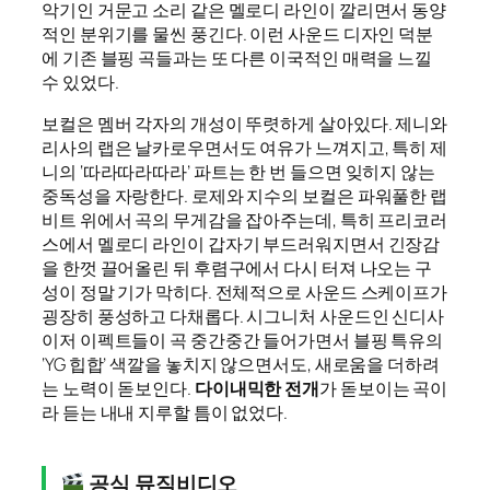
악기인 거문고 소리 같은 멜로디 라인이 깔리면서 동양
적인 분위기를 물씬 풍긴다. 이런 사운드 디자인 덕분
에 기존 블핑 곡들과는 또 다른 이국적인 매력을 느낄
수 있었다.
보컬은 멤버 각자의 개성이 뚜렷하게 살아있다. 제니와
리사의 랩은 날카로우면서도 여유가 느껴지고, 특히 제
니의 ‘따라따라따라’ 파트는 한 번 들으면 잊히지 않는
중독성을 자랑한다. 로제와 지수의 보컬은 파워풀한 랩
비트 위에서 곡의 무게감을 잡아주는데, 특히 프리코러
스에서 멜로디 라인이 갑자기 부드러워지면서 긴장감
을 한껏 끌어올린 뒤 후렴구에서 다시 터져 나오는 구
성이 정말 기가 막히다. 전체적으로 사운드 스케이프가
굉장히 풍성하고 다채롭다. 시그니처 사운드인 신디사
이저 이펙트들이 곡 중간중간 들어가면서 블핑 특유의
‘YG 힙합’ 색깔을 놓치지 않으면서도, 새로움을 더하려
는 노력이 돋보인다.
다이내믹한 전개
가 돋보이는 곡이
라 듣는 내내 지루할 틈이 없었다.
공식 뮤직비디오