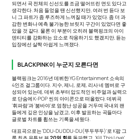
되면서 곡 전체의 신선도를 조금 떨어뜨린 면도 있다고
생각한다. 처음 들었을 땐 신선했지만, 여러 번 듣다 보
니 그 파트가 좀 루즈하게 느껴질 때가 있었다. 좀 더 과
감한 변화나 예측 불가능한 브릿지 구간이 있었다면 좋
았을 것 같다. 물론 이 부분이 오히려 블랙핑크의 아이
덴티티를 강화하는 요소로 작용하기도 했겠지만, 듣는
입장에선 살짝 아쉽게 느껴졌다.
BLACKPINK이 누군지 모른다면
블랙핑크는 2016년 데뷔한 YG Entertainment 소속의
4인조 걸그룹이다. 지수, 제니, 로제, 리사 네 멤버로 구
성되어 있는데, 데뷔 초부터 압도적인 비주얼과 실력으
로 단숨에 K-POP 씬의 아이콘으로 떠올랐다. 데뷔곡
‘휘파람’과 ‘붐바야’로 엄청난 성공을 거두며 국내외 팬
들에게 깊은 인상을 남겼고, 이후 발표하는 곡들마다
글로벌 차트를 휩쓰는 기록을 세웠다.
대표곡으로는 ‘DDU-DU DDU-DU(뚜두뚜두)’로 K팝 그
룹 최초 유튜브 뷰
20억 회
를 돌파했고, ‘Kill This Love’,