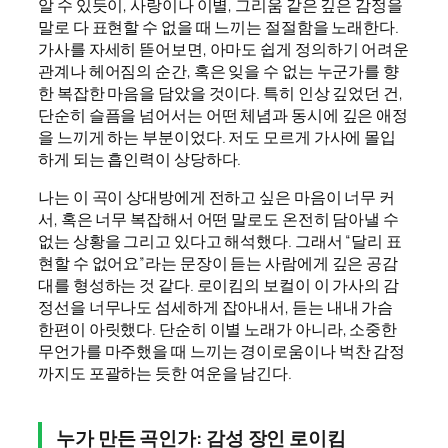
알 수 있듯이, 사랑이나 이별, 그리움 같은 깊은 감정을
말로 다 표현할 수 없을 때 느끼는 절절함을 노래한다.
가사를 자세히 뜯어보면, 아마도 쉽게 정의하기 어려운
관계나 헤어짐의 순간, 혹은 잊을 수 없는 누군가를 향
한 복잡한 마음을 담았을 것이다. 특히 인상 깊었던 건,
단순히 슬픔을 넘어서는 어떤 체념과 동시에 깊은 애정
을 느끼게 하는 부분이었다. 저도 모르게 가사에 몰입
하게 되는 흡인력이 상당하다.
나는 이 곡이 상대방에게 전하고 싶은 마음이 너무 커
서, 혹은 너무 복잡해서 어떤 말로도 온전히 담아낼 수
없는 상황을 그리고 있다고 해석했다. 그래서 “달리 표
현할 수 없어요”라는 문장이 듣는 사람에게 깊은 공감
대를 형성하는 것 같다. 로이킴의 보컬이 이 가사의 감
정선을 너무나도 섬세하게 잡아내서, 듣는 내내 가슴
한편이 아릿했다. 단순히 이별 노래가 아니라, 소중한
무언가를 마주했을 때 느끼는 경이로움이나 벅찬 감정
까지도 포괄하는 듯한 여운을 남긴다.
누가 만든 곡인가: 감성 장인 로이킴