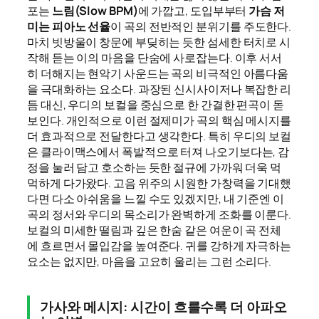
포는
느림(Slow BPM)
에 가깝고, 도입부부터
가슴 저
미는 피아노 선율
이 곡의 전반적인 분위기를 주도한다.
마치 빗방울이 창문에 부딪히는 듯한 섬세한 터치로 시
작해 듣는 이의 마음을 단숨에 사로잡는다. 이후 서서
히 더해지는 현악기 사운드는 곡의 비극적인 아름다움
을 극대화하는 요소다. 과장된 신시사이저나 복잡한 리
듬 대신, 우디의 보컬을 중심으로 한 간결한 편곡이 돋
보인다. 개인적으로 이런 절제미가 곡의 핵심 메시지를
더 효과적으로 전달한다고 생각한다. 특히 우디의 보컬
은 클라이맥스에서 폭발적으로 터져 나오기보다는, 감
정을 눌러 담고 호소하는 듯한 절규에 가까워 더욱 먹
먹하게 다가왔다. 고음 위주의 시원한 가창력을 기대했
다면 다소 아쉬움을 느낄 수도 있겠지만, 내 기준엔 이
곡의 정서와 우디의 목소리가 완벽하게 조화를 이룬다.
보컬의 미세한 떨림과 깊은 한숨 같은 여운이 곡 전체
에 흐르면서 몰입감을 높여준다. 귀를 강하게 자극하는
요소는 없지만, 마음을 고요히 울리는 그런 소리다.
가사와 메시지: 시간이 흐를수록 더 아파오