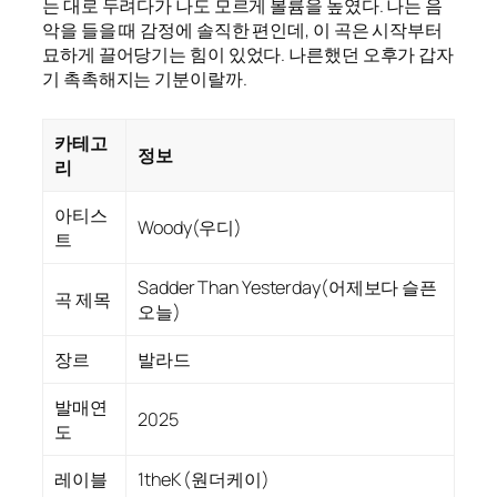
는 대로 두려다가 나도 모르게 볼륨을 높였다. 나는 음
악을 들을 때 감정에 솔직한 편인데, 이 곡은 시작부터
묘하게 끌어당기는 힘이 있었다. 나른했던 오후가 갑자
기 촉촉해지는 기분이랄까.
카테고
정보
리
아티스
Woody(우디)
트
Sadder Than Yesterday(어제보다 슬픈
곡 제목
오늘)
장르
발라드
발매연
2025
도
레이블
1theK (원더케이)