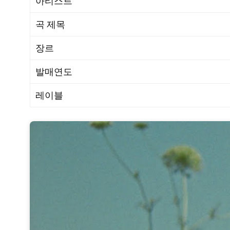
아티스트
곡 제목
장르
발매연도
레이블