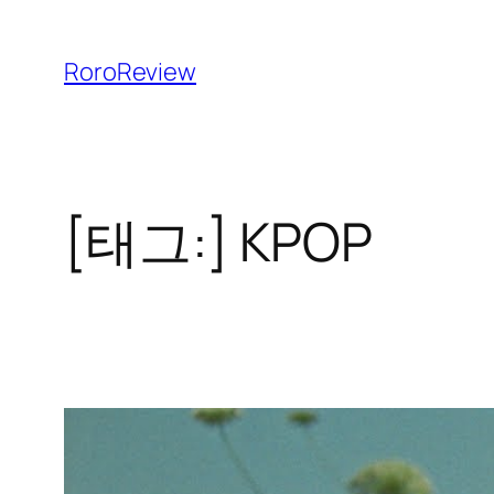
콘
텐
RoroReview
츠
로
바
로
[태그:]
KPOP
가
기