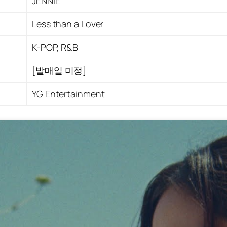
JENNIE
Less than a Lover
K-POP, R&B
[발매일 미정]
YG Entertainment