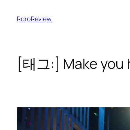
콘
텐
RoroReview
츠
로
바
로
[태그:]
Make you 
가
기