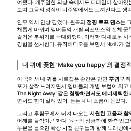
여줬다. 캐주얼한 의상 속에서도 디테일이 살아있는
보며 그들의 성장이 비주얼에서도 느껴진다고 생
안무 역시 인상 깊었다. 원곡의
점핑 로프 댄스
는 
채롭게 바뀌며 멤버들의 개별 퍼포먼스와 전체 군
즐거운 분위기를 극대화했다. 이러한 다채로운 시
경험을 선사한다. 뮤직비디오를 보면서 NiziU가 
내 귀에 꽂힌 ‘Make you happy’의 결
이 곡에서 내 귀를 사로잡은 순간은 단연
후렴구 직
포가 살짝 느려지면서 멤버들의 개별 보컬이 치고 
The Night Away’ 같은 청량하면서도 에너제틱한
면서도 힘이 실려 있어, 듣는 내내 소름이 돋았다.
그리고 후렴구에서 터져 나오는
시원한 고음과 함께
어깨를 들썩이곤 한다. 원곡의 상큼함에 한층 업
부분을 들으면 학창 시절 친구들과 함께 노래방에서