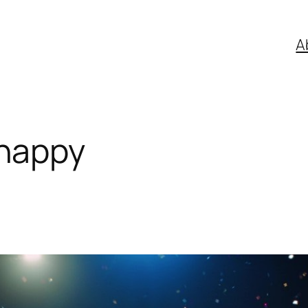
A
happy