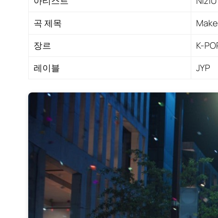
아티스트
Nizi
곡 제목
Make 
장르
K-PO
레이블
JYP