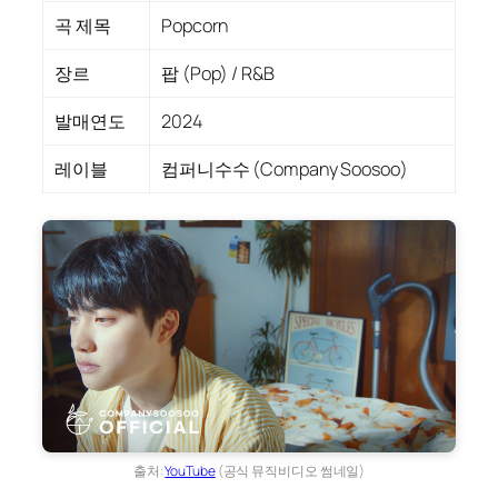
곡 제목
Popcorn
장르
팝 (Pop) / R&B
발매연도
2024
레이블
컴퍼니수수 (Company Soosoo)
출처:
YouTube
(공식 뮤직비디오 썸네일)