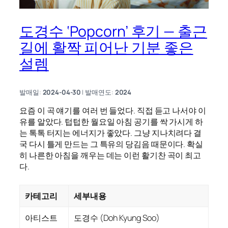
도경수 ‘Popcorn’ 후기 — 출근
길에 활짝 피어난 기분 좋은
설렘
발매일:
2024-04-30
| 발매연도:
2024
요즘 이 곡 얘기를 여러 번 들었다. 직접 듣고 나서야 이
유를 알았다. 텁텁한 월요일 아침 공기를 싹 가시게 하
는 톡톡 터지는 에너지가 좋았다. 그냥 지나치려다 결
국 다시 틀게 만드는 그 특유의 당김음 때문이다. 확실
히 나른한 아침을 깨우는 데는 이런 활기찬 곡이 최고
다.
카테고리
세부내용
아티스트
도경수 (Doh Kyung Soo)