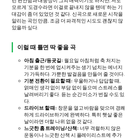
런 편안함과 대중성이 그의 매력이기도 하지만, 저도
모르게 ‘도경수라면 이걸로 끝내지 않을 텐데’ 하는 기
대감이 좀 더 있었던 것 같다. 신곡으로 새로운 시작을
알리는 곡인 만큼, 조금 더 파격적인 시도도 괜찮지 않
았을까 싶다.
이럴 때 틀면 딱 좋을 곡
아침 출근/등굣길:
월요일 아침처럼 축 처지는
기분을 한 번에 업시켜주는 생기 넘치는 에너지
가 가득하다. 가뿐한 발걸음을 만들어 줄 것이다.
기분 전환이 필요할 때:
우울하거나 답답할 때,
얽매인 생각 없이 부담 없이 들으며 스트레스를
날려버리기 좋다. 듣는 순간 미소가 번질 수도 있
다.
드라이브 할 때:
창문을 열고 바람을 맞으며 경쾌
하게 드라이브하기에 완벽하다. 특히 햇살 좋은
날이라면 더할 나위 없을 것 같다.
느긋한 홈 트레이닝/산책:
너무 격렬하지 않은
운동이나 느긋한 산책 시 플레이리스트에 추가