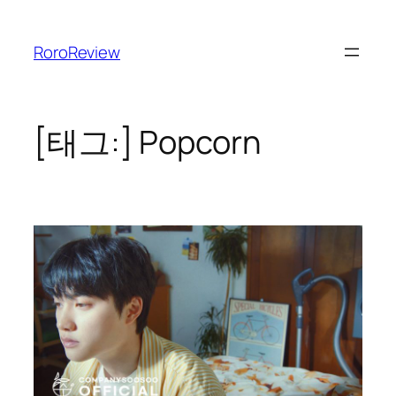
콘
텐
RoroReview
츠
로
바
로
[태그:]
Popcorn
가
기