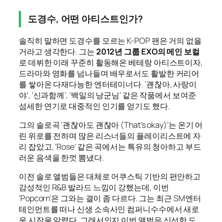
도경수, 어떤 아티스트인가?
솔직히 말하면 도경수를 모르는 K-POP 팬은 거의 없을
거라고 생각한다. 그는
2012년 그룹 EXO의 메인 보컬
로 데뷔한 이래 꾸준히 활동해온 베테랑 아티스트이자,
드라마와 영화를 넘나들며 배우로서도 활발한 커리어
를 쌓아온 다재다능한 엔터테이너다. ‘괜찮아, 사랑이
야’, ‘신과함께’, ‘백일의 낭군님’ 같은 작품에서 보여준
섬세한 연기로 대중적인 인기를 얻기도 했다.
그의 솔로곡 ‘괜찮아도 괜찮아 (That’s okay)’는 온기 어
린 위로를 전하며 많은 리스너들의 플레이리스트에 자
리 잡았고, ‘Rose’ 같은 곡에서는 특유의 청아하고 부드
러운 음색을 한껏 뽐냈다.
이전 솔로 앨범들은 대체로 어쿠스틱 기반의 편안하고
감성적인 R&B 발라드 느낌이 강했는데, 이번
‘Popcorn’은 그와는 결이 좀 다르다. 그는 최근 SM엔터
테인먼트를 떠나 신생 소속사인 컴퍼니수수에서 새로
운 시작을 알렸다. 그래서인지 이번 앨범은 신선한 도