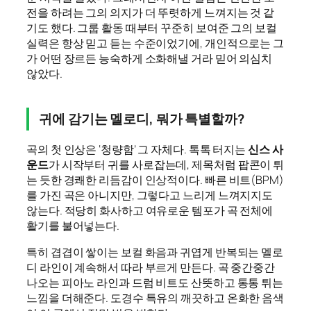
전을 하려는 그의 의지가 더 뚜렷하게 느껴지는 것 같
기도 했다. 그룹 활동 때부터 꾸준히 보여준 그의 보컬
실력은 항상 믿고 듣는 수준이었기에, 개인적으로는 그
가 어떤 장르든 능숙하게 소화해낼 거라 믿어 의심치
않았다.
귀에 감기는 멜로디, 뭐가 특별할까?
곡의 첫 인상은 ‘청량함’ 그 자체다. 톡톡 터지는
신스 사
운드
가 시작부터 귀를 사로잡는데, 제목처럼 팝콘이 튀
는 듯한 경쾌한 리듬감이 인상적이다. 빠른 비트(BPM)
를 가진 곡은 아니지만, 그렇다고 느리게 느껴지지도
않는다. 적당히 화사하고 여유로운 템포가 곡 전체에
활기를 불어넣는다.
특히 겹겹이 쌓이는 보컬 화음과 귀엽게 반복되는 멜로
디 라인이 계속해서 따라 부르게 만든다. 곡 중간중간
나오는 피아노 라인과 드럼 비트도 산뜻하고 통통 튀는
느낌을 더해준다. 도경수 특유의 깨끗하고 온화한 음색