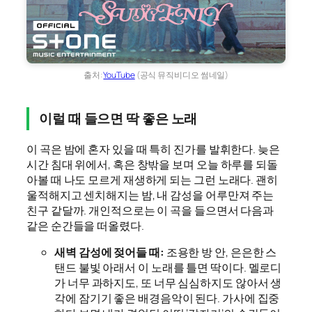
출처:
YouTube
(공식 뮤직비디오 썸네일)
이럴 때 들으면 딱 좋은 노래
이 곡은 밤에 혼자 있을 때 특히 진가를 발휘한다. 늦은
시간 침대 위에서, 혹은 창밖을 보며 오늘 하루를 되돌
아볼 때 나도 모르게 재생하게 되는 그런 노래다. 괜히
울적해지고 센치해지는 밤, 내 감성을 어루만져 주는
친구 같달까. 개인적으로는 이 곡을 들으면서 다음과
같은 순간들을 떠올렸다.
새벽 감성에 젖어들 때
:
조용한 방 안, 은은한 스
탠드 불빛 아래서 이 노래를 틀면 딱이다. 멜로디
가 너무 과하지도, 또 너무 심심하지도 않아서 생
각에 잠기기 좋은 배경음악이 된다. 가사에 집중