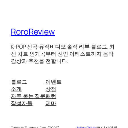
RoroReview
K-POP 신곡·뮤직비디오 솔직 리뷰 블로그. 최
신 차트 인기곡부터 신인 아티스트까지 음악
감상과 추천을 전합니다.
블로그
이벤트
소개
상점
자주 묻는 질문
패턴
작성자들
테마
Twenty Twenty-Five (2025)
WordPress
로 디자인됨