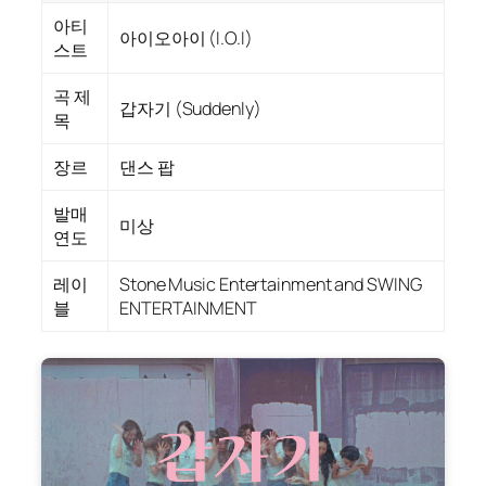
아티
아이오아이 (I.O.I)
스트
곡 제
갑자기 (Suddenly)
목
장르
댄스 팝
발매
미상
연도
레이
Stone Music Entertainment and SWING
블
ENTERTAINMENT