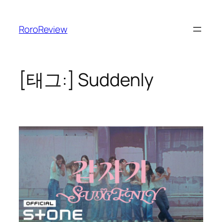
콘
텐
RoroReview
츠
로
바
로
[태그:]
Suddenly
가
기