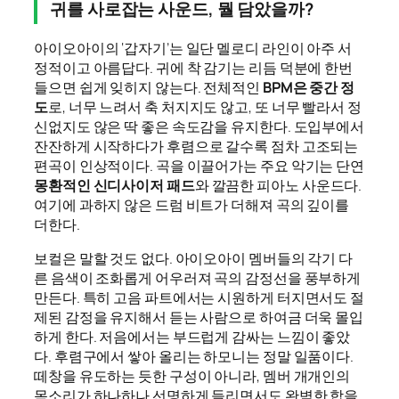
귀를 사로잡는 사운드, 뭘 담았을까?
아이오아이의 ‘갑자기’는 일단 멜로디 라인이 아주 서
정적이고 아름답다. 귀에 착 감기는 리듬 덕분에 한번
들으면 쉽게 잊히지 않는다. 전체적인
BPM은 중간 정
도
로, 너무 느려서 축 처지지도 않고, 또 너무 빨라서 정
신없지도 않은 딱 좋은 속도감을 유지한다. 도입부에서
잔잔하게 시작하다가 후렴으로 갈수록 점차 고조되는
편곡이 인상적이다. 곡을 이끌어가는 주요 악기는 단연
몽환적인 신디사이저 패드
와 깔끔한 피아노 사운드다.
여기에 과하지 않은 드럼 비트가 더해져 곡의 깊이를
더한다.
보컬은 말할 것도 없다. 아이오아이 멤버들의 각기 다
른 음색이 조화롭게 어우러져 곡의 감정선을 풍부하게
만든다. 특히 고음 파트에서는 시원하게 터지면서도 절
제된 감정을 유지해서 듣는 사람으로 하여금 더욱 몰입
하게 한다. 저음에서는 부드럽게 감싸는 느낌이 좋았
다. 후렴구에서 쌓아 올리는 하모니는 정말 일품이다.
떼창을 유도하는 듯한 구성이 아니라, 멤버 개개인의
목소리가 하나하나 선명하게 들리면서도 완벽한 합을