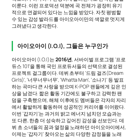
이룬다. 이런 프로덕션 덕분에 곡 전체가 굉장히 유기
적으로 연결되어 있다는 느낌을 받았다. 자칫 평범할
수 있는 감성 발라드를 아이오아이만의 색깔로 멋지게
그려냈다고 생각한다.
아이오아이 (I.O.I), 그들은 누구인가
아이오아이 (I.O.I)는
2016년
, 서바이벌 프로그램 ‘프로
듀스 101’을 통해 국민 프로듀서들의 선택으로 결성된
프로젝트 걸그룹이다. 데뷔 초부터 ‘드림 걸즈(Dream
Girls)’, ‘너무너무너무’, ‘Whatta Man’, ‘소나기’ 등 발표
하는 곡마다 큰 사랑을 받으며 K-POP 팬들에게 깊은 인
상을 남겼다. 짧은 활동 기간에도 불구하고 강력한 팬
덤을 구축했으며, 해체 이후에도 멤버들은 각자의 자리
에서 활발하게 활동하며 성공적인 커리어를 이어왔다.
이번 ‘갑자기’는 과거의 밝고 에너지 넘치던 모습과는
또 다른, 한층 더 성숙하고 깊어진 감성을 선보인다. 데
뷔 초 소녀들의 꿈과 열정을 노래하던 아이오아이에서,
이제는 ‘갑자기’ 찾아오는 삶의 다양한 감정들을 노래