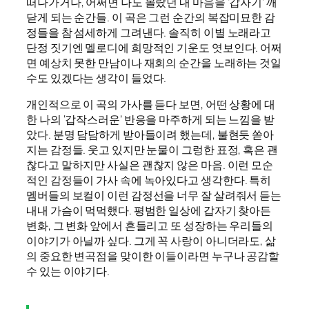
떠나가거나, 어쩌면 나도 몰랐던 내 마음을 ‘갑자기’ 깨
닫게 되는 순간들. 이 곡은 그런 순간의 복잡미묘한 감
정들을 참 섬세하게 그려낸다. 솔직히 이별 노래라고
단정 짓기엔 멜로디에 희망적인 기운도 엿보인다. 어쩌
면 예상치 못한 만남이나 재회의 순간을 노래하는 것일
수도 있겠다는 생각이 들었다.
개인적으로 이 곡의 가사를 듣다 보면, 어떤 상황에 대
한 나의 ‘갑작스러운’ 반응을 마주하게 되는 느낌을 받
았다. 분명 담담하게 받아들이려 했는데, 불현듯 쏟아
지는 감정들. 웃고 있지만 눈물이 그렁한 표정, 혹은 괜
찮다고 말하지만 사실은 괜찮지 않은 마음. 이런 모순
적인 감정들이 가사 속에 녹아있다고 생각한다. 특히
멤버들의 보컬이 이런 감정선을 너무 잘 살려줘서 듣는
내내 가슴이 먹먹했다. 평범한 일상에 갑자기 찾아든
변화, 그 변화 앞에서 흔들리고 또 성장하는 우리들의
이야기가 아닐까 싶다. 그게 꼭 사랑이 아니더라도, 삶
의 중요한 변곡점을 맞이한 이들이라면 누구나 공감할
수 있는 이야기다.