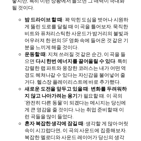
좋지만, 특히 이런 상황에서 들으면 그 매력이 극대화
될 것이다.
밤 드라이브 할 때
: 꽉 막힌 도심을 벗어나 시원하
게 뚫린 도로를 달릴 때 이 곡을 틀어보자. 묵직한
비트와 퓨처리스틱한 사운드가 밤거리의 불빛과
어우러져 한 편의 SF 영화 속에 들어온 것 같은 기
분을 느끼게 해줄 것이다.
운동할 때
: 지쳐 쓰러질 것 같은 순간, 이 곡을 들
으면
다시 한번 에너지를 끌어올릴 수 있다
. 특히
강렬한 랩 파트와 웅장한 코러스는 내가 어떤 역
경도 헤쳐나갈 수 있다는 자신감을 불어넣어 줄
거다. 헬스장 플레이리스트에 바로 추가했다.
새로운 도전을 앞두고 있을 때
:
변화를 두려워하
지 않고 나아가려는 용기
가 필요할 때. 이 곡의
‘완전히 다른 동물’이 되겠다는 메시지는 당신에
게 큰 영감을 줄 것이다. 나는 취업 준비할 때 이
런 곡들을 많이 들었다.
혼자 복잡한 생각에 잠길 때
: 생각할 게 많아 머릿
속이 시끄럽다면, 이 곡의 사운드에 집중해보자.
복잡한 멜로디와 사운드 레이어가 당신의 생각