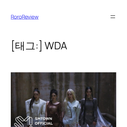
콘
텐
RoroReview
츠
로
바
로
[태그:]
WDA
가
기