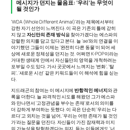
메시지가 던지는 물음표: ‘우리’는 무엇이
될 것인가
‘WDA (Whole Different Animal)’라는 제목에서부터
강한 자기 선언이 느껴진다. 이 곡은 기존의 틀에 갇히
지 않고
자신만의 존재 방식
을 찾아가겠다는 에스파의
강렬한 의지를 담고 있다고 본다. 늘 ‘ae’와의 연결을 이
야기했던 그들이 이제는 ‘완전히 다른 동물’이 되어 세
상에 새로운 정체성을 던지는 것. 어쩌면 K-POP이라는
거대한 생태계 안에서 자신들만의 영역을 개척하려는
포부일 수도 있다. 가사 곳곳에서 느껴지는 ‘변화’, ‘탈
피’, ‘새로운 시선’ 같은 키워드들이 이 해석에 힘을 싣는
다.
지드래곤의 참여는 이 메시지에
반항적인 에너지
와 관
록을 더한다. 늘 파격적인 시도를 해왔던 그가 에스파
와 만나면서 ‘고정관념을 부수는 존재’로서의 의미를
더 강하게 부여하는 듯했다. 이 곡은 단순히 ‘우리는 다
르다’고 외치는 것을 넘어, ‘우리는 어떤 존재가 될 것인
가’라는 질문을 던진다. 자신들이 가진 잠재력과 미지
의 가능성을 탐험하겠다는 의지. 듣는 이들에게도 ‘너