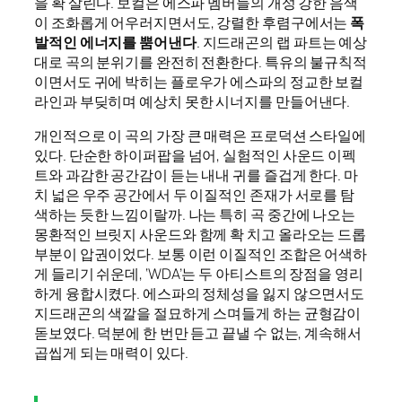
을 확 살린다. 보컬은 에스파 멤버들의 개성 강한 음색
이 조화롭게 어우러지면서도, 강렬한 후렴구에서는
폭
발적인 에너지를 뿜어낸다
. 지드래곤의 랩 파트는 예상
대로 곡의 분위기를 완전히 전환한다. 특유의 불규칙적
이면서도 귀에 박히는 플로우가 에스파의 정교한 보컬
라인과 부딪히며 예상치 못한 시너지를 만들어낸다.
개인적으로 이 곡의 가장 큰 매력은 프로덕션 스타일에
있다. 단순한 하이퍼팝을 넘어, 실험적인 사운드 이펙
트와 과감한 공간감이 듣는 내내 귀를 즐겁게 한다. 마
치 넓은 우주 공간에서 두 이질적인 존재가 서로를 탐
색하는 듯한 느낌이랄까. 나는 특히 곡 중간에 나오는
몽환적인 브릿지 사운드와 함께 확 치고 올라오는 드롭
부분이 압권이었다. 보통 이런 이질적인 조합은 어색하
게 들리기 쉬운데, ‘WDA’는 두 아티스트의 장점을 영리
하게 융합시켰다. 에스파의 정체성을 잃지 않으면서도
지드래곤의 색깔을 절묘하게 스며들게 하는 균형감이
돋보였다. 덕분에 한 번만 듣고 끝낼 수 없는, 계속해서
곱씹게 되는 매력이 있다.