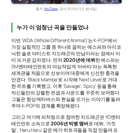
출처:
YouTube
(공식 뮤직비디오 썸네일)
누가 이 엄청난 곡을 만들었나
이번 ‘WDA (Whole Different Animal)’는 K-POP에서
가장 실험적인 그룹 중 하나로 꼽히는 에스파와 아이코
닉한 솔로 아티스트 지드래곤의 만남이라는 점에서 이
미 뜨거운 감자였다. 먼저
2020년에 데뷔
한 에스파는
SM엔터테인먼트의 야심작답게 ‘아바타’라는 독특한
세계관을 처음으로 선보이며 대중에게 신선한 충격을
안겼다. ‘Black Mamba’로 시작해 ‘Next Level’로 거대
한 히트를 기록했고, 이후 ‘Savage’, ‘Spicy’ 등을 통해
자신들만의 강렬한 컨셉과 사운드를 꾸준히 보여줬다.
그들은 항상 메타버스와 현실을 오가는 이야기를 들려
주며 K-POP의 경계를 확장해왔다.
그리고 여기에 피처링으로 참여한 지드래곤은 YG엔터
테인먼트 소속으로
2006년 빅뱅 멤버
로 데뷔, ‘거짓
말’, ‘Haru Haru’ 같은 메가 히트곡들을 직접 만들며 프