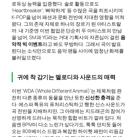
로듀싱 능력을 입증했다. 솔로 활동으로도
‘Heartbreaker’, ‘삐딱하게’ 등 수많은 곡을 히트시키며
K-POP을 넘어 패션과 문화 전반에 지대한 영향을 끼쳐
왔다. 그의 존재 자체로 하나의 장르가 된 아티스트랄
까. 내 기준엔 이번 협업은 단순히 두 아티스트의 만남
을 넘어, SM과 YG라는 거대 기획사의 자존심이 걸린
음
악적 빅 이벤트
라고 봐도 무방하다. 그래서 곡이 발표
된다는 소식만으로도 음악 팬들 사이에 엄청난 화제를
불러일으켰다.
귀에 착 감기는 멜로디와 사운드의 매력
이번 ‘WDA (Whole Different Animal)’는 제목처럼 완
전히 다른 종류의 동물을 만난 듯한
신선한 충격
을 준
다. 에스파 특유의 퓨처리스틱하고 쨍한 신스 사운드가
곡 전반을 지배하지만, 그 아래에는 지드래곤의 참여가
선명하게 드러나는 묵직한 힙합 비트가 깔려 있다. 처
음엔 BPM이 다소 느린가 싶다가도, 툭툭 던지듯 들어
오는 808 베이스 드럼과 복잡한 하이햇 패턴이 리듬감