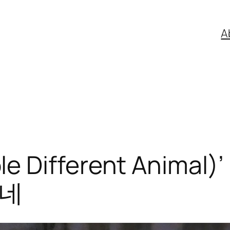
A
e Different Animal)
넘네