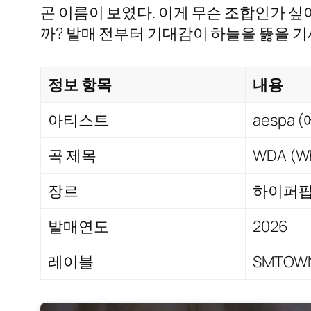
곤 이름이 보였다. 이게 무슨 조합인가 싶
까? 발매 전부터 기대감이 하늘을 뚫을 기
정보 항목
내용
아티스트
aespa (
곡 제목
WDA (Wh
장르
하이퍼팝
발매연도
2026
레이블
SMTOW