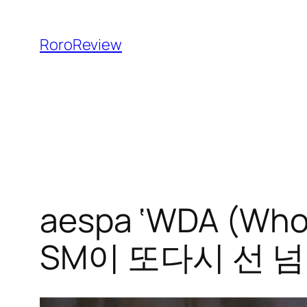
콘
텐
RoroReview
츠
로
바
로
가
기
aespa ‘WDA (Whol
SM이 또다시 선 