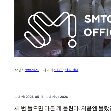
작성자
roro2026
카테고리:
K-POP
, 
신곡리뷰
발매일:
2026-05-11
| 발매연도:
2026
세 번 들으면 다른 게 들린다. 처음엔 몰랐