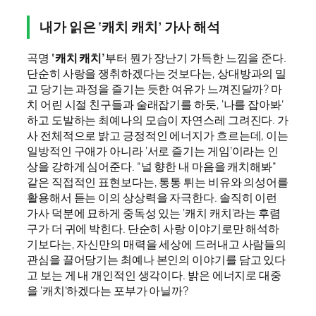
내가 읽은 ‘캐치 캐치’ 가사 해석
곡명
‘캐치 캐치’
부터 뭔가 장난기 가득한 느낌을 준다.
단순히 사랑을 쟁취하겠다는 것보다는, 상대방과의 밀
고 당기는 과정을 즐기는 듯한 여유가 느껴진달까? 마
치 어린 시절 친구들과 술래잡기를 하듯, ‘나를 잡아봐’
하고 도발하는 최예나의 모습이 자연스레 그려진다. 가
사 전체적으로 밝고 긍정적인 에너지가 흐르는데, 이는
일방적인 구애가 아니라 ‘서로 즐기는 게임’이라는 인
상을 강하게 심어준다. “널 향한 내 마음을 캐치해봐”
같은 직접적인 표현보다는, 통통 튀는 비유와 의성어를
활용해서 듣는 이의 상상력을 자극한다. 솔직히 이런
가사 덕분에 묘하게 중독성 있는 ‘캐치 캐치’라는 후렴
구가 더 귀에 박힌다. 단순히 사랑 이야기로만 해석하
기보다는, 자신만의 매력을 세상에 드러내고 사람들의
관심을 끌어당기는 최예나 본인의 이야기를 담고 있다
고 보는 게 내 개인적인 생각이다. 밝은 에너지로 대중
을 ‘캐치’하겠다는 포부가 아닐까?