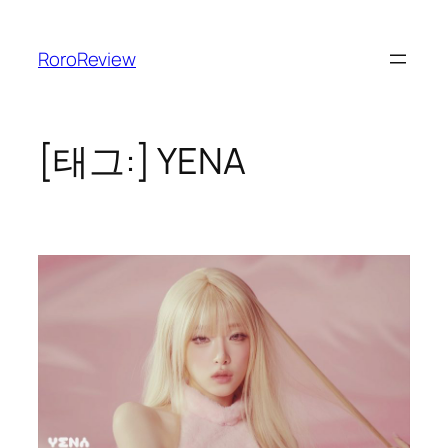
콘
텐
RoroReview
츠
로
바
로
[태그:]
YENA
가
기