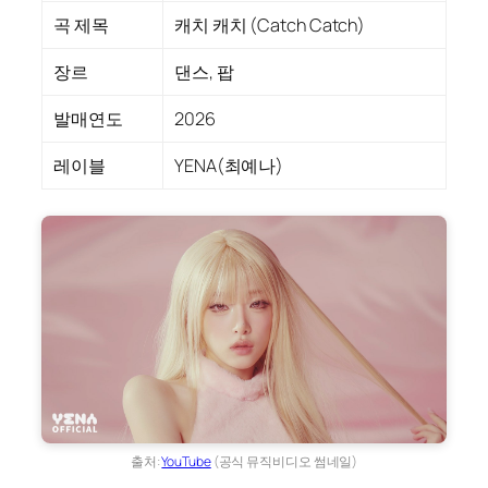
곡 제목
캐치 캐치 (Catch Catch)
장르
댄스, 팝
발매연도
2026
레이블
YENA(최예나)
출처:
YouTube
(공식 뮤직비디오 썸네일)