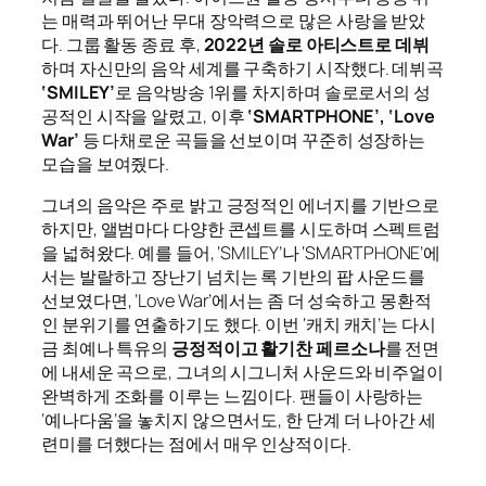
는 매력과 뛰어난 무대 장악력으로 많은 사랑을 받았
다. 그룹 활동 종료 후,
2022년 솔로 아티스트로 데뷔
하며 자신만의 음악 세계를 구축하기 시작했다. 데뷔곡
‘SMILEY’
로 음악방송 1위를 차지하며 솔로로서의 성
공적인 시작을 알렸고, 이후
‘SMARTPHONE’, ‘Love
War’
등 다채로운 곡들을 선보이며 꾸준히 성장하는
모습을 보여줬다.
그녀의 음악은 주로 밝고 긍정적인 에너지를 기반으로
하지만, 앨범마다 다양한 콘셉트를 시도하며 스펙트럼
을 넓혀왔다. 예를 들어, ‘SMILEY’나 ‘SMARTPHONE’에
서는 발랄하고 장난기 넘치는 록 기반의 팝 사운드를
선보였다면, ‘Love War’에서는 좀 더 성숙하고 몽환적
인 분위기를 연출하기도 했다. 이번 ‘캐치 캐치’는 다시
금 최예나 특유의
긍정적이고 활기찬 페르소나
를 전면
에 내세운 곡으로, 그녀의 시그니처 사운드와 비주얼이
완벽하게 조화를 이루는 느낌이다. 팬들이 사랑하는
‘예나다움’을 놓치지 않으면서도, 한 단계 더 나아간 세
련미를 더했다는 점에서 매우 인상적이다.