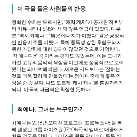
이 곡을 들은 사람들의 반응
정확한 수치는 모르지만,
‘캐치 캐치’
가 공개된 직후부
터 커뮤니티나 SNS에서 꽤 많은 언급이 있었다. 대부
분 “역시 최예나!”, “밝은 에너지가 미쳤다” 같은 긍정적
인 반응이 주를 이뤘다. 특히 중독성 강한 후렴구와 시
원한 가창력에 대한 칭찬이 많았던 것으로 기억한다.
‘딱 예나다운 곡’이라는 평가도 많았는데, 이는 그녀가
가진 고유의 음악적 색깔을 이번에도 성공적으로 보여
줬다는 의미로 해석된다. 새로운 시도보다는 ‘잘하는
것을 더욱 잘하게 만들었다’는 점이 대중에게 좋은 인
상을 준 것 같다. 나도 모르게 ‘캐치 캐치’를 흥얼거리게
되니, 이 곡의 파급력은 확실한 듯하다.
최예나, 그녀는 누구인가?
최예나는 2018년 오디션 프로그램 ‘프로듀스 48’을 통
해 결성된 그룹 아이즈원(IZ*ONE)의 멤버로 대중에게
처음 얼굴을 알렸다. 아이즈원 활동 당시부터 통통 튀