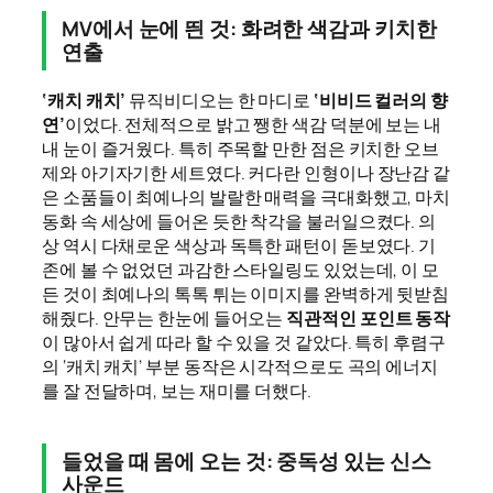
MV에서 눈에 띈 것: 화려한 색감과 키치한
연출
‘캐치 캐치’
뮤직비디오는 한 마디로
‘비비드 컬러의 향
연’
이었다. 전체적으로 밝고 쨍한 색감 덕분에 보는 내
내 눈이 즐거웠다. 특히 주목할 만한 점은 키치한 오브
제와 아기자기한 세트였다. 커다란 인형이나 장난감 같
은 소품들이 최예나의 발랄한 매력을 극대화했고, 마치
동화 속 세상에 들어온 듯한 착각을 불러일으켰다. 의
상 역시 다채로운 색상과 독특한 패턴이 돋보였다. 기
존에 볼 수 없었던 과감한 스타일링도 있었는데, 이 모
든 것이 최예나의 톡톡 튀는 이미지를 완벽하게 뒷받침
해줬다. 안무는 한눈에 들어오는
직관적인 포인트 동작
이 많아서 쉽게 따라 할 수 있을 것 같았다. 특히 후렴구
의 ‘캐치 캐치’ 부분 동작은 시각적으로도 곡의 에너지
를 잘 전달하며, 보는 재미를 더했다.
들었을 때 몸에 오는 것: 중독성 있는 신스
사운드