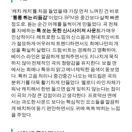
‘캐치 캐치’를 처음 들었을 때 가장 먼저 느껴진 건 바로
‘통통 튀는 리듬감’
이었다. BPM은 중간보다 살짝 빠른
정도로, 듣는 순간 어깨를 들썩이게 만들었다. 곡 전체
를 지배하는
톡 쏘는 듯한 신시사이저 사운드
가 매우
인상적이다. 레트로한 느낌의 신스음과 현대적인 비트
가 절묘하게 어우러져 트렌디하면서도 최예나만의 개
성을 확실히 살렸다. 드럼 비트는 경쾌하고 명확하며,
베이스 라인은 깔끔하게 받쳐주면서도 지나치게 묵직
하지 않아 전체적인 곡의 청량감을 유지한다. 보컬 면
에서는 최예나 특유의 맑고 에너제틱한 음색이 돋보였
다. 특히 고음 처리나 중간중간 나오는 애드립은 곡의
분위기를 더욱 활기차게 만들었다. 멜로디 라인 자체가
워낙 캐치해서 한번 들으면 쉽게 잊히지 않는다는 점이
이 곡의 가장 큰 강점이라고 생각한다. 프로덕션 면에
서는 과도한 사운드 보다는 핵심적인 요소들을 깔끔하
게 배치하여 듣기 편안하면서도 귀에 쏙쏙 박히는 느낌
을 주었다.