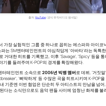
출처:
YouTube
(공식 뮤직비디오 썸네일)
)’는 K-POP에서 가장 실험적인 그룹 중 하나로 꼽히는 에스파
스파는 SM엔터테인먼트의 야심작답게 ‘아바타’라는 독특한
evel’로 거대한 히트를 기록했고, 이후 ‘Savage’, ‘Spic
야기를 들려주며 K-POP의 경계를 확장해왔다.
G엔터테인먼트 소속으로
2006년 빅뱅 멤버
로 데뷔, ‘거짓말’
breaker’, ‘삐딱하게’ 등 수많은 곡을 히트시키며 K-P
내 기준엔 이번 협업은 단순히 두 아티스트의 만남을 넘어,
표된다는 소식만으로도 음악 팬들 사이에 엄청난 화제를 불