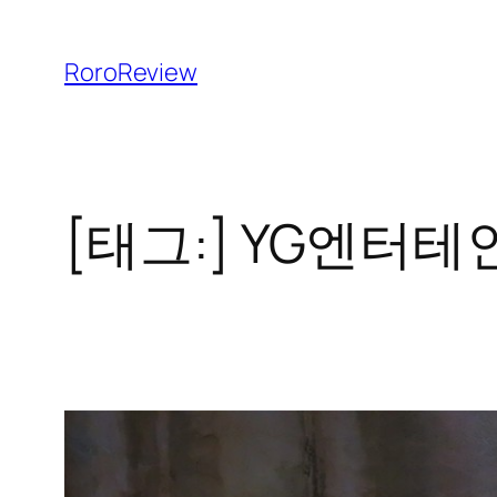
콘
텐
RoroReview
츠
로
바
로
[태그:]
YG엔터테
가
기