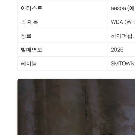
아티스트
aespa (에
곡 제목
WDA (Whol
장르
하이퍼팝,
발매연도
2026
레이블
SMTOWN