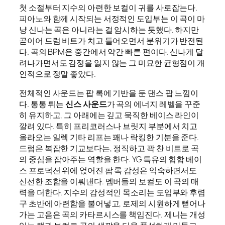
첫 소절부터 지수의 아련한 보컬이 귀를 사로잡는다.
피아노와 함께 시작되는 서정적인 도입부는 이 곡이 마
냥 신나는 곡은 아니라는 걸 암시하는 듯했다. 하지만
곧이어 드럼 비트가 치고 들어오면서 분위기가 반전된
다. 곡의 BPM은 중간에서 약간 빠른 편이다. 신나게 달
려나가면서도 감정을 잃지 않는 그 미묘한 균형점이 개
인적으로 정말 좋았다.
전체적인 사운드는 팝 록에 기반을 둔 댄스 팝 느낌이
다. 통통 튀는
신스 사운드
가 곡의 에너지 레벨을 꾸준
히 유지하고, 그 아래에는 깊고 묵직한 베이스 라인이
깔려 있다. 특히 프리코러스나 브릿지 부분에서 치고
올라오는 일렉 기타 리프는 꽤나 락킹한 기분을 준다.
드럼은 복잡한 기교보다는, 정직하고 꽉 찬 비트로 곡
의 중심을 잡아주는 역할을 한다. YG 특유의 힙합 베이
스 프로덕션 위에 얹어진 팝 록 감성은 익숙하면서도
신선한 조합을 이뤄낸다. 멤버들의 보컬도 이 곡의 매
력을 더한다. 지수의 감성적인 목소리는 도입부와 후렴
구 초반에 아련함을 불어넣고, 로제의 시원하게 뻗어나
가는 고음은 곡의 카타르시스를 책임진다. 제니는 개성