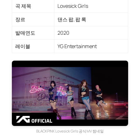
곡 제목
Lovesick Girls
장르
댄스 팝, 팝 록
발매연도
2020
레이블
YG Entertainment
BLACKPINK Lovesick Girls 공식 MV 썸네일