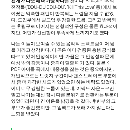
전개가 다소 예측 가능하다
는 것이다. BLACKPINK의
전작들(‘DDU-DU DDU-DU’, ‘Kill This Love’ 등)에서 보
여줬던 익숙한 패턴이 반복되는 느낌을 지울 수 없었
다. 도입부에서 빌드업 후 강렬한 드롭, 그리고 반복되
는 후렴구로 이어지는 전형적인 구성은 물론 효과적이
지만, 어딘가 신선함이 부족하게 느껴지기도 했다.
나는 이들이 보여줄 수 있는 음악적 스펙트럼이 더 넓
을 거라고 생각한다. 이 곡은 이미 검증된 흥행 공식을
따르고 있어 안정적이지만, 가끔은 그 안정성 때문에
예상 밖의 감동이나 충격이 덜할 때가 있다. 물론 K-
POP 아이돌 곡에서 대중성을 잡는 것은 중요하지만,
개인적으로는 브릿지 구간이나 댄스 브레이크 부분에
서 좀 더 과감한 시도가 있었으면 하는 바람도 있었다.
이미 너무 강렬한 드롭이 있는데, 이펙트 사운드로만
밀고 나가는 대신 잠시 다른 분위기로 전환하는 부분이
있었더라면 더 긴 여운을 남겼을 것 같다. 후반부의 그
루브가 좋긴 했지만, 그 임팩트가 오래 가지 않는다는
느낌을 받았다.