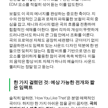
EDM 요소를 적절히 섞어 듣는 이를 압도한다.
보컬도 이 곡의 에너지를 완성하는 중요한 축이다. 지
수의 안정적인 고음과 로제의 파워풀한 보컬이 곡의 중
심을 잡고, 제니와 리사의 랩은 곡의 흐름을 전환하며
힙합적인 색채를 더한다. 멤버 각자의 개성이 뚜렷하게
드러나면서도 하나의 큰 그림 안에서 조화를 이룬다.
곡의 프로덕션 자체도 굉장히 세련됐다. 군더더기 없이
깔끔하면서도 임팩트 있는 사운드 디자인 덕분에 한 번
들으면 잊히지 않는다. 힙합 비트를 기반으로 댄스 팝
요소를 영리하게 활용한 점이 귀에 쏙쏙 박힌다. 이들
의 음악은 항상 비트 자체가 하나의 예술이다. 사운드
퀄리티는 정말 믿고 듣는다.
한 가지 걸렸던 것: 예상 가능한 전개와 짧
은 임팩트
솔직히 말하면, ‘How You Like That’은 분명 매력적인
곡이다. 하지만 한 가지 아쉬운 점을 굳이 꼽자면,
곡의