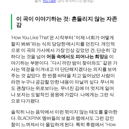
출처:
YouTube
(공식 뮤직비디오 썸네일)
이 곡이 이야기하는 것: 흔들리지 않는 자존
감
‘How You Like That’은 시작부터 “이제 너희가 어떻게
할지 봐봐”라는 식의 당당한 메시지를 던진다. 개인적
으로 이 곡의 가사에서 가장 인상 깊었던 건, 단순히 ‘강
하다’는 것을 넘어
어둠 속에서도 피어나는 희망
을 이
야기하는 부분이다. “다시 까만 밤이 찾아와도” 같은 가
사는 역경을 이겨내고 더 단단해지겠다는 의지를 보여
주는 것 같았다. 한 번쯤 바닥을 치고 일어났던 사람이
라면 누구나 공감할 만한 내용이 아닐까 싶다. 무너져
도 괜찮다는 위로보다는, 무너진 김에 더 멋지게 일어
나 보자는 도발적인 응원에 가깝다. 나에게는 그런 식
으로 다가왔다.
솔직히 나는 음악에서 이런 꺾이지 않는 태도를 좋아한
다. BLACKPINK 멤버들의 보컬과 랩에서도 그런 강인
함이 느껴져서 더 몰입하게 된다. 특히 후렴에서 “How