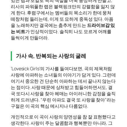
있는 랩과 보컬로 곡의 색깔을 더욱 풍성하게 만들고,
리사의 파워풀한 랩은 블랙핑크만의 강렬함을 잃지 않
게 한다. 후렴구에서는 멤버들의 목소리가 한데 뭉쳐
떼창처럼 들리는데, 이게 또 묘하게 중독성 있다. 아픔
을 노래하지만 결국에는 춤추게 만드는
드라이브감 있
는 비트
가 인상적이었다. 솔직히 나도 모르게 어깨를
들썩이게 만들더라.
가사 속, 반복되는 사랑의 굴레
‘Lovesick Girls’의 가사를 들여다보면, 곡의 제목처럼
사랑에 아파하는 소녀들의 이야기가 담겨 있다. 그런데
여기서 중요한 건 단순히 아파하는 데서 끝나지 않는다
는 점이다. 사랑 때문에 상처받고 힘들어하면서도, 결
국 또다시 사랑을 찾아 헤매는 아이러니한 감정을 솔직
하게 드러낸다. “우린 아파도 결국 또 사랑을 찾아”라는
구절은 이 곡의 핵심 메시지나 다름없다.
개인적으로 이 곡이 사랑의 양면성을 참 잘 표현했다고
생각한다. 사랑이 주는 달콤함과 행복뿐만 아니라, 그