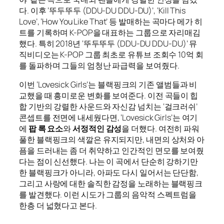
다. 이후 ‘뚜두뚜두 (DDU-DU DDU-DU)’, ‘Kill This
Love’, ‘How You Like That’ 등 발매하는 곡마다 메가 히
트를 기록하며 K-POP을 대표하는 그룹으로 자리매김
했다. 특히 2018년 ‘뚜두뚜두 (DDU-DU DDU-DU)’ 뮤
직비디오는 K-POP 그룹 최초로 유튜브 조회수 10억 회
를 돌파하며 그들의 엄청난 파급력을 보여줬다.
이번 ‘Lovesick Girls’는 블랙핑크의 기존 앨범들과 비
교했을 때 흥미로운 변화를 보여준다. 이전 곡들이 힙
합 기반의 강렬한 사운드와 자신감 넘치는 ‘걸크러쉬’
콘셉트를 전면에 내세웠다면, ‘Lovesick Girls’는 여기
에
팝 록 요소
와
서정적인 감성
을 더했다. 여전히 파워
풀한 블랙핑크의 색깔은 유지되지만, 내면의 상처와 아
픔을 드러내는 좀 더 취약하고 인간적인 면모를 보여줬
다는 점이 신선했다. 나는 이 곡에서 단순히 강하기만
한 블랙핑크가 아니라, 아파도 다시 일어서는 단단함,
그리고 사랑에 대한 솔직한 감정을 노래하는 블랙핑크
를 발견했다. 이런 시도가 그룹의 음악적 스펙트럼을
한층 더 넓혔다고 본다.