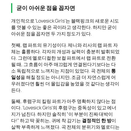
굳이 아쉬운 점을 꼽자면
개인적으로 ‘Lovesick Girls’는 블랙핑크의 새로운 시도
를 엿볼 수 있는 좋은 곡이라고 생각한다. 하지만 굳이
아쉬운 점을 꼽자면 두 가지 정도가 있다.
첫째, 랩 파트의 유기성이다. 제니와 리사의 랩 파트 자
체는 훌륭하다. 각자의 개성과 실력이 충분히 발휘되었
다. 그런데 멜로디컬한 보컬 파트에서 랩 파트로 전환
될 때, 그 흐름이 아주 매끄럽게 연결된다기보다는 다
소 독립적으로 느껴지는 지점이 있었다. 곡 전체의
통
일성
을 해칠 정도는 아니지만, 조금 더 자연스럽게 어
우러졌다면 훨씬 더 몰입감을 높였을 것 같다는 생각이
든다.
둘째, 후렴구의 킬링 파트가 아주 명확하지 않다는 점
이다. ‘Lovesick Girls’의 후렴구는 중독성이 있고 에너
지가 넘친다. 하지만 솔직히 “이 부분이 진짜 대박이
다!” 하고 딱 꽂히는, 귀에 착 감기는
결정적인 한 방
이
살짝 부족하게 느껴졌다. 곡 전체의 분위기와 멜로디는