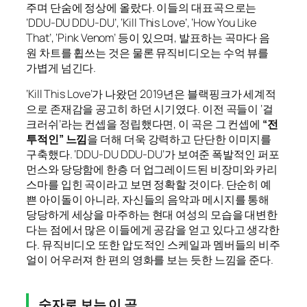
주며 단숨에 정상에 올랐다. 이들의 대표곡으로는
‘DDU-DU DDU-DU’, ‘Kill This Love’, ‘How You Like
That’, ‘Pink Venom’ 등이 있으며, 발표하는 곡마다 음
원 차트를 휩쓰는 것은 물론 뮤직비디오는 수억 뷰를
가볍게 넘긴다.
‘Kill This Love’가 나왔던 2019년은 블랙핑크가 세계적
으로 존재감을 공고히 하던 시기였다. 이전 곡들이 ‘걸
크러쉬’라는 컨셉을 정립했다면, 이 곡은 그 컨셉에
“전
투적인” 느낌
을 더해 더욱 강력하고 단단한 이미지를
구축했다. ‘DDU-DU DDU-DU’가 보여준 폭발적인 퍼포
먼스와 당당함에 한층 더 업그레이드된 비장미와 카리
스마를 입힌 곡이라고 보면 정확할 것이다. 단순히 예
쁜 아이돌이 아니라, 자신들의 음악과 메시지를 통해
당당하게 세상을 마주하는 현대 여성의 모습을 대변한
다는 점에서 많은 이들에게 공감을 얻고 있다고 생각한
다. 뮤직비디오 또한 압도적인 스케일과 멤버들의 비주
얼이 어우러져 한 편의 영화를 보는 듯한 느낌을 준다.
숫자로 보는 이 곡