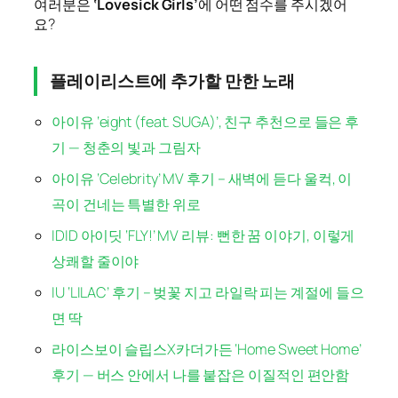
여러분은
‘Lovesick Girls’
에 어떤 점수를 주시겠어
요?
플레이리스트에 추가할 만한 노래
아이유 ‘eight (feat. SUGA)’, 친구 추천으로 들은 후
기 — 청춘의 빛과 그림자
아이유 ‘Celebrity’ MV 후기 – 새벽에 듣다 울컥, 이
곡이 건네는 특별한 위로
IDID 아이딧 ‘FLY!’ MV 리뷰: 뻔한 꿈 이야기, 이렇게
상쾌할 줄이야
IU ‘LILAC’ 후기 – 벚꽃 지고 라일락 피는 계절에 들으
면 딱
라이스보이 슬립스X카더가든 ‘Home Sweet Home’
후기 — 버스 안에서 나를 붙잡은 이질적인 편안함