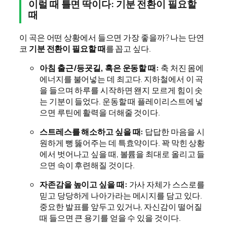
이럴 때 틀면 딱이다: 기분 전환이 필요할
때
이 곡은 어떤 상황에서 들으면 가장 좋을까? 나는 단연
코
기분 전환이 필요할 때
를 꼽고 싶다.
아침 출근/등굣길, 혹은 운동할 때:
축 처진 몸에
에너지를 불어넣는 데 최고다. 지하철에서 이 곡
을 들으며 하루를 시작하면 왠지 모르게 힘이 솟
는 기분이 들었다. 운동할 때 플레이리스트에 넣
으면 루틴에 활력을 더해줄 것이다.
스트레스를 해소하고 싶을 때:
답답한 마음을 시
원하게 뻥 뚫어주는 데 특효약이다. 꽉 막힌 상황
에서 벗어나고 싶을 때, 볼륨을 최대로 올리고 들
으면 속이 후련해질 것이다.
자존감을 높이고 싶을 때:
가사 자체가 스스로를
믿고 당당하게 나아가라는 메시지를 담고 있다.
중요한 발표를 앞두고 있거나, 자신감이 떨어질
때 들으면 큰 용기를 얻을 수 있을 것이다.