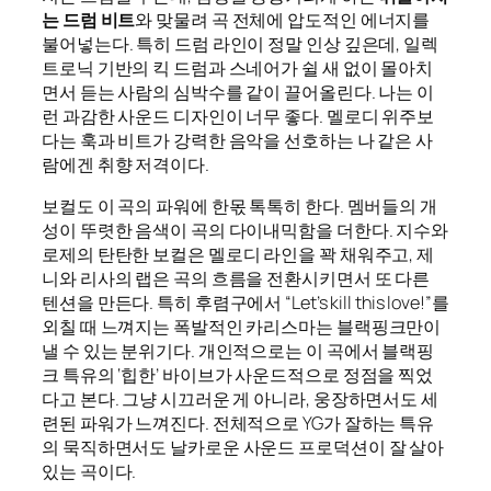
는 드럼 비트
와 맞물려 곡 전체에 압도적인 에너지를
불어넣는다. 특히 드럼 라인이 정말 인상 깊은데, 일렉
트로닉 기반의 킥 드럼과 스네어가 쉴 새 없이 몰아치
면서 듣는 사람의 심박수를 같이 끌어올린다. 나는 이
런 과감한 사운드 디자인이 너무 좋다. 멜로디 위주보
다는 훅과 비트가 강력한 음악을 선호하는 나 같은 사
람에겐 취향 저격이다.
보컬도 이 곡의 파워에 한몫 톡톡히 한다. 멤버들의 개
성이 뚜렷한 음색이 곡의 다이내믹함을 더한다. 지수와
로제의 탄탄한 보컬은 멜로디 라인을 꽉 채워주고, 제
니와 리사의 랩은 곡의 흐름을 전환시키면서 또 다른
텐션을 만든다. 특히 후렴구에서 “Let’s kill this love!”를
외칠 때 느껴지는 폭발적인 카리스마는 블랙핑크만이
낼 수 있는 분위기다. 개인적으로는 이 곡에서 블랙핑
크 특유의 ‘힙한’ 바이브가 사운드적으로 정점을 찍었
다고 본다. 그냥 시끄러운 게 아니라, 웅장하면서도 세
련된 파워가 느껴진다. 전체적으로 YG가 잘하는 특유
의 묵직하면서도 날카로운 사운드 프로덕션이 잘 살아
있는 곡이다.