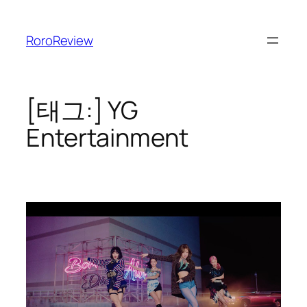
콘
텐
RoroReview
츠
로
바
로
[태그:]
YG
가
Entertainment
기