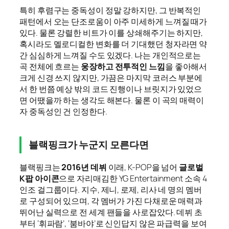
특히 후렴구는 중독성이 정말 강하지만, 그 반복적인
패턴에서 오는 단조로움이 아주 미세하게 느껴질 때가
있다. 물론 강렬한 비트가 이를 상쇄해주기는 하지만,
혹시라도 멜로디컬한 변화를 더 기대했던 청자라면 약
간 심심하게 느껴질 수도 있겠다. 나는 개인적으로는
곡 전체에 흐르는
웅장하고 전투적인 느낌
을 좋아해서
크게 신경 쓰지 않지만, 가끔은 마지막 코러스 부분에
서 한 번쯤 예상 밖의 코드 진행이나 브릿지가 있었으
면 어땠을까 하는 생각도 해본다. 물론 이 곡의 매력이
자 중독성인 건 인정한다.
블랙핑크가 누군지 모른다면
블랙핑크는
2016년 데뷔
이래, K-POP을 넘어
글로벌
K팝 아이콘
으로 자리매김한 YG Entertainment 소속 4
인조 걸그룹이다. 지수, 제니, 로제, 리사 네 명의 멤버
로 구성되어 있으며, 각 멤버가 가진 다채로운 매력과
뛰어난 실력으로 전 세계 팬들을 사로잡았다. 데뷔 초
부터 ‘휘파람’, ‘붐바야’로 신인답지 않은 파급력을 보여