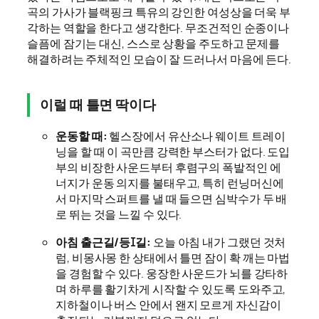
곡의 가사가 블랙핑크 특유의 강인한 여성상을 더욱 부
각하는 역할을 한다고 생각한다. 무조건적인 순종이나
슬픔에 잠기는 대신, 스스로 상황을 주도하고 문제를
해결하려는 주체적인 모습이 잘 드러나서 마음에 든다.
이럴 때 틀면 딱이다
운동할 때:
헬스장에서 유산소나 웨이트 트레이
닝을 할 때 이 곡만큼 강력한 부스터가 없다. 도입
부의 비장한 사운드부터 후렴구의 폭발적인 에
너지가 운동 의지를 불태우고, 특히 런닝머신에
서 마지막 스퍼트를 낼 때 들으면 심박수가 두 배
로 뛰는 것을 느낄 수 있다.
아침 출근길/등ꀤ길:
오늘 아침 내가 그랬던 것처
럼, 비몽사몽 한 상태에서 틀면 잠이 확 깨는 마법
을 경험할 수 있다. 웅장한 사운드가 뇌를 강타하
며 하루를 활기차게 시작할 수 있도록 도와주고,
지하철이나 버스 안에서 왠지 모르게 자신감이