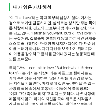
내가 읽은 가사 해석
‘Kill This Love’라는 곡 제목부터 심상치 않다. 가사는
겉으로 보기엔 달콤하지만, 실제로는 상처만 주는
독이
든 사랑
에 대한 경고와 그로부터 벗어나려는 강한 의지
를 담고 있다. “Fetish all you want, but I kill this love”라
는 구절처럼, 겉모습에 현혹되지 않고 파괴적인 관계를
스스로 끝내겠다는 단호한 메시지가 핵심이다. 단순히
이별 노래가 아니라, 자기 자신을 보호하기 위해 기꺼
이 아픔을 감수하고 굴레를 끊어내겠다는 능동적인 태
도를 보여준다.
특히 “We all commit to love / But look what it’s done
to us”라는 가사는 사랑이라는 이름으로 행해지는 관
계의 폭력성을 지적하며, 많은 사람들이 공감할 수 있
는 지점을 건드린다. 마치 덫에 걸린 듯, 벗어날 수 없는
사랑의 굴레 속에서 고통받는 이들에게 블랙핑크는
“이제 그만 죽여버리자”고 외치는 듯하다. 나쁜 사랑에
매몰되지 않고, 과거의 자신을 죽여 새로운 시작을 하
겠다는 다짐으로도 해석할 수 있다. 개인적으로는 이