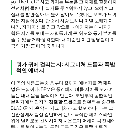
you like that?” 하고 외치는 부분은 그 자체로 질문이자
선언처럼 들린다. 실패를 두려워하지 않고, 오히려 그
실패를 발판 삼아 더 높이 날아오르겠다는 포부가 느껴
지는 지점이었다. 단순히 사랑 노래나 이별 노래가 아
니라, 자기 자신을 믿고 앞으로 나아가자는 메시지가
힘든 시기를 보내는 사람들에게 큰 위로와 동기 부여를
줄 수 있을 거라 생각한다. 내 기준엔 이런 당당함이 이
곡의 가장 큰 매력 중 하나다.
뭐가 귀에 걸리는지: 시그니처 드롭과 폭발
적인 에너지
이 곡의 사운드는 처음부터 끝까지 에너지를 꽉 채워
넣은 느낌이다. BPM은 중간에서 빠름 사이를 오가며
듣는 내내 몸을 들썩이게 만든다. 도입부의 몽환적인
분위기에서 갑자기
강렬한 드롭
으로 전환되는 순간은
BLACKPINK 음악의 시그니처라고 할 만하다. 나는 그
전환점에서 항상 감탄하게 된다. 묵직한 베이스 라인
위에 날카로운 신시사이저 사운드가 더해져 곡 전체에
텐션을 불어넣는다. 특히 드롭 구간은 트랩 비트와