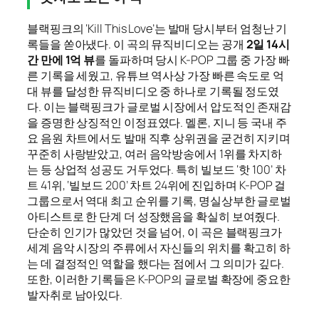
블랙핑크의 ‘Kill This Love’는 발매 당시부터 엄청난 기
록들을 쏟아냈다. 이 곡의 뮤직비디오는 공개
2일 14시
간 만에 1억 뷰
를 돌파하며 당시 K-POP 그룹 중 가장 빠
른 기록을 세웠고, 유튜브 역사상 가장 빠른 속도로 억
대 뷰를 달성한 뮤직비디오 중 하나로 기록될 정도였
다. 이는 블랙핑크가 글로벌 시장에서 압도적인 존재감
을 증명한 상징적인 이정표였다. 멜론, 지니 등 국내 주
요 음원 차트에서도 발매 직후 상위권을 굳건히 지키며
꾸준히 사랑받았고, 여러 음악방송에서 1위를 차지하
는 등 상업적 성공도 거두었다. 특히 빌보드 ‘핫 100’ 차
트 41위, ‘빌보드 200’ 차트 24위에 진입하며 K-POP 걸
그룹으로서 역대 최고 순위를 기록, 명실상부한 글로벌
아티스트로 한 단계 더 성장했음을 확실히 보여줬다.
단순히 인기가 많았던 것을 넘어, 이 곡은 블랙핑크가
세계 음악 시장의 주류에서 자신들의 위치를 확고히 하
는 데 결정적인 역할을 했다는 점에서 그 의미가 깊다.
또한, 이러한 기록들은 K-POP의 글로벌 확장에 중요한
발자취로 남아있다.