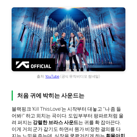
출처:
YouTube
(공식 뮤직비디오 썸네일)
처음 귀에 박히는 사운드는
블랙핑크 ‘Kill This Love’는 시작부터 대놓고 “나 좀 들
어봐!” 하고 외치는 곡이다. 도입부부터 팡파르처럼 울
려 퍼지는
강렬한 브라스 사운드
는 귀를 확 잡아끈다.
이게 거의 군가 같기도 하면서 뭔가 비장한 결의를 다
지는 느낌을 주는데, 심장을 쿵쾅거리게 하는
휘몰아치