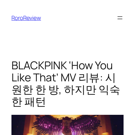
콘
텐
RoroReview
츠
로
바
로
가
기
BLACKPINK ‘How You
Like That’ MV 리뷰: 시
원한 한 방, 하지만 익숙
한 패턴