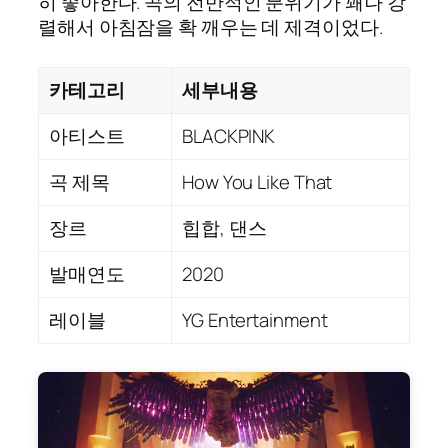
히 좋아한다. 곡의 전반적인 분위기가 꽤나 강
렬해서 아침잠을 확 깨우는 데 제격이었다.
카테고리
세부내용
아티스트
BLACKPINK
곡 제목
How You Like That
장르
힙합, 댄스
발매연도
2020
레이블
YG Entertainment