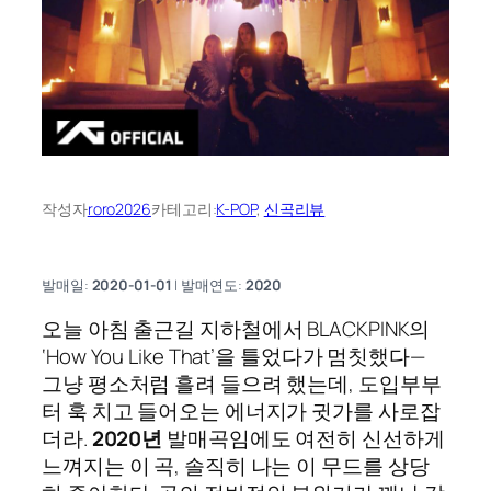
작성자
roro2026
카테고리:
K-POP
, 
신곡리뷰
발매일:
2020-01-01
| 발매연도:
2020
오늘 아침 출근길 지하철에서 BLACKPINK의
‘How You Like That’을 틀었다가 멈칫했다—
그냥 평소처럼 흘려 들으려 했는데, 도입부부
터 훅 치고 들어오는 에너지가 귓가를 사로잡
더라.
2020년
발매곡임에도 여전히 신선하게
느껴지는 이 곡, 솔직히 나는 이 무드를 상당