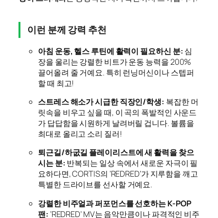
이런 분께 강력 추천
아침 운동, 헬스 루틴에 활력이 필요하신 분:
심
장을 울리는 강렬한 비트가 운동 능력을 200%
끌어올려 줄 거예요. 특히 런닝머신이나 스텝퍼
할 때 최고!
스트레스 해소가 시급한 직장인/학생:
복잡한 머
릿속을 비우고 싶을 때, 이 곡의 폭발적인 사운드
가 답답함을 시원하게 날려버릴 겁니다. 볼륨을
최대로 올리고 소리 질러!
퇴근길/하굾길 플레이리스트에 새 활력을 찾으
시는 분:
반복되는 일상 속에서 새로운 자극이 필
요하다면, CORTIS의 ‘REDRED’가 지루함을 깨고
특별한 드라이브를 선사할 거예요.
강렬한 비주얼과 퍼포먼스를 선호하는 K-POP
팬:
‘REDRED’ MV는 음악만큼이나 파격적인 비주