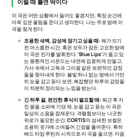
이럴 때 틀면 딱이다
이 곡은 어떤 상황에서 들어도 좋겠지만, 특정 순간에
더욱 깊은 울림을 준다고 생각한다. 나는 주로 밤에 이
곡을 찾게 된다.
조용한 새벽, 감성에 잠기고 싶을 때:
해가 뜨기
전 어스름한 시간, 혹은 모두가 잠든 고요한 밤에
이 곡은 진가를 발휘한다.
‘Blue Lips’
가 품고 있
는 몽환적인 사운드는 내면에 집중하게 만들고,
가사 속에서 고독과 그리움 같은 보편적인 감정
들을 찾아내게 한다. 불빛 하나 없는 방에서 가만
히 눈을 감고 듣다 보면, 복잡했던 하루의 감정들
이 차분히 정리되는 느낌을 받는다.
긴 하루 끝, 편안한 휴식이 필요할 때:
퇴근 후 지
친 몸을 소파에 기댄 채, 눈을 감고 듣는 이 곡은
일상의 소음을 잠재운다. 격렬함보다는 나긋한
위로가 필요한 순간,
CORTIS
의 섬세한 보컬은
조용히 귓가에 스며들어 긴장을 풀어준다. 특히
베드 타임 루틴의 시작으로 이 곡을 들으면, 마음