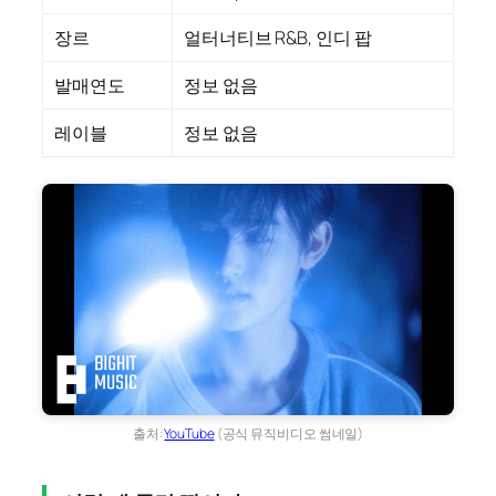
장르
얼터너티브 R&B, 인디 팝
발매연도
정보 없음
레이블
정보 없음
출처:
YouTube
(공식 뮤직비디오 썸네일)