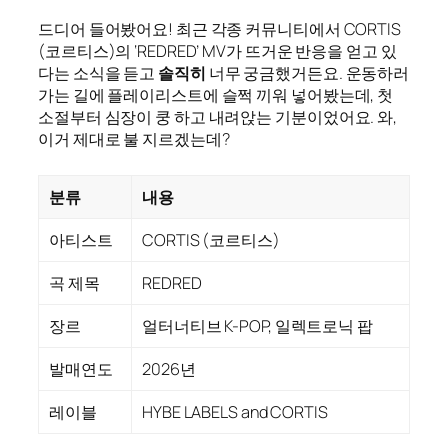
드디어 들어봤어요! 최근 각종 커뮤니티에서 CORTIS
(코르티스)의 ‘REDRED’ MV가 뜨거운 반응을 얻고 있
다는 소식을 듣고
솔직히
너무 궁금했거든요. 운동하러
가는 길에 플레이리스트에 슬쩍 끼워 넣어봤는데, 첫
소절부터 심장이 쿵 하고 내려앉는 기분이었어요. 와,
이거 제대로 불 지르겠는데?
분류
내용
아티스트
CORTIS (코르티스)
곡 제목
REDRED
장르
얼터너티브 K-POP, 일렉트로닉 팝
발매연도
2026년
레이블
HYBE LABELS and CORTIS