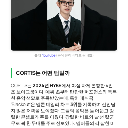
출처:
YouTube
(공식 뮤직비디오 썸네일)
CORTIS는 어떤 팀일까
CORTIS는
2024년 HYBE
에서 야심 차게 론칭한 4인
조 보이그룹이다. 데뷔 초부터 탄탄한 퍼포먼스와 독특
한 음악 색깔로 주목받았는데, 특히 데뷔곡
‘Blackout’은 멜론 데일리 차트
3위
를 기록하며 신인답
지 않은 저력을 보여줬다. 그들의 음악은 늘 어둡고 강
렬한 콘셉트가 주를 이뤘다. 강렬한 비트와 날 선 칼군
무로 꽉 찬 무대를 주로 선보였다. 멤버들의 각 잡힌 비