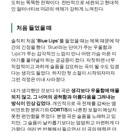
도하는 똑똑한 전략이다. 전반적으로 세련되고 현대적
인 얼터너티브 R&B의 색채가 강하게 느껴진다.
처음 들었을 때
솔직히 처음
‘Blue Lips’
를 들었을 때는 제목 때문에 약
간의 긴장을 했다. ‘Blue’라는 단어가 주는 우울함과
‘Lips’가 주는 감각적인 느낌이 만나 어떤 가슴 아픈 이
야기를 풀어낼까 하는 궁금증이 컸다. 자칫하면 너무
직접적이고 과하게 슬픔을 강요하는 곡이 될 수도 있겠
다는 생각도 들었다. 하지만 첫 소절이 시작되자마자
그런 걱정은 이내 사라졌다.
내가 생각했던 것보다 이 곡은
생각보다 우울함에 매몰
되지 않고, 그 너머의 공허함과 아름다움을 그려내는
방식이 인상 깊었다.
개인적으로 곡 전체를 감싸는 앰
비언트한 분위기와
CORTIS
의 나른한 보컬이 예상치
못한 편안함을 주었다. 분명 곡은 슬픔을 노래하고 있
지만, 그 슬픔이 날카롭기보다는 덤덤하고 아련하게 다
가왔다. 여러 번 반복해서 들으면서 이 곡의 매력은 더