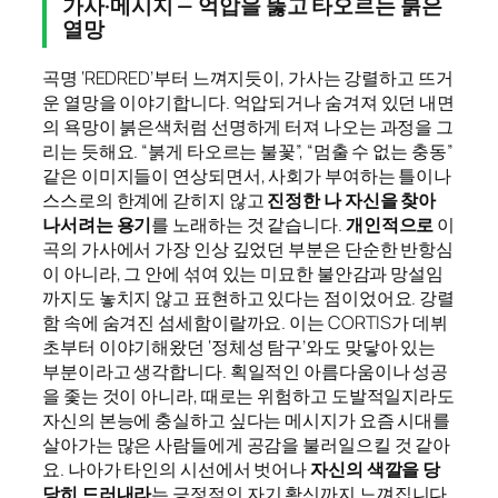
가사·메시지 — 억압을 뚫고 타오르는 붉은
열망
곡명 ‘REDRED’부터 느껴지듯이, 가사는 강렬하고 뜨거
운 열망을 이야기합니다. 억압되거나 숨겨져 있던 내면
의 욕망이 붉은색처럼 선명하게 터져 나오는 과정을 그
리는 듯해요. “붉게 타오르는 불꽃”, “멈출 수 없는 충동”
같은 이미지들이 연상되면서, 사회가 부여하는 틀이나
스스로의 한계에 갇히지 않고
진정한 나 자신을 찾아
나서려는 용기
를 노래하는 것 같습니다.
개인적으로
이
곡의 가사에서 가장 인상 깊었던 부분은 단순한 반항심
이 아니라, 그 안에 섞여 있는 미묘한 불안감과 망설임
까지도 놓치지 않고 표현하고 있다는 점이었어요. 강렬
함 속에 숨겨진 섬세함이랄까요. 이는 CORTIS가 데뷔
초부터 이야기해왔던 ‘정체성 탐구’와도 맞닿아 있는
부분이라고 생각합니다. 획일적인 아름다움이나 성공
을 좇는 것이 아니라, 때로는 위험하고 도발적일지라도
자신의 본능에 충실하고 싶다는 메시지가 요즘 시대를
살아가는 많은 사람들에게 공감을 불러일으킬 것 같아
요. 나아가 타인의 시선에서 벗어나
자신의 색깔을 당
당히 드러내라
는 긍정적인 자기 확신까지 느껴집니다.