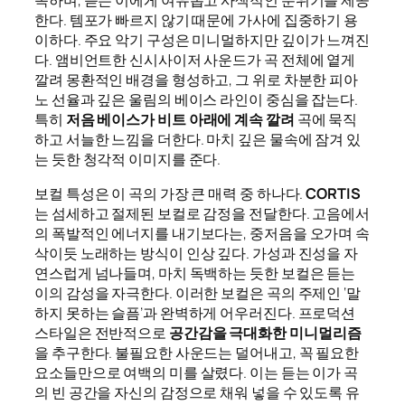
속하며, 듣는 이에게 여유롭고 사색적인 분위기를 제공
한다. 템포가 빠르지 않기 때문에 가사에 집중하기 용
이하다. 주요 악기 구성은 미니멀하지만 깊이가 느껴진
다. 앰비언트한 신시사이저 사운드가 곡 전체에 옅게
깔려 몽환적인 배경을 형성하고, 그 위로 차분한 피아
노 선율과 깊은 울림의 베이스 라인이 중심을 잡는다.
특히
저음 베이스가 비트 아래에 계속 깔려
곡에 묵직
하고 서늘한 느낌을 더한다. 마치 깊은 물속에 잠겨 있
는 듯한 청각적 이미지를 준다.
보컬 특성은 이 곡의 가장 큰 매력 중 하나다.
CORTIS
는 섬세하고 절제된 보컬로 감정을 전달한다. 고음에서
의 폭발적인 에너지를 내기보다는, 중저음을 오가며 속
삭이듯 노래하는 방식이 인상 깊다. 가성과 진성을 자
연스럽게 넘나들며, 마치 독백하는 듯한 보컬은 듣는
이의 감성을 자극한다. 이러한 보컬은 곡의 주제인 ‘말
하지 못하는 슬픔’과 완벽하게 어우러진다. 프로덕션
스타일은 전반적으로
공간감을 극대화한 미니멀리즘
을 추구한다. 불필요한 사운드는 덜어내고, 꼭 필요한
요소들만으로 여백의 미를 살렸다. 이는 듣는 이가 곡
의 빈 공간을 자신의 감정으로 채워 넣을 수 있도록 유