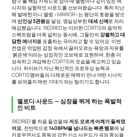
탐구’를 핵심 키워드로 삼아 매 앨범마다 깊이 있는 메
시지와 실험적인 사운드를 선보여왔습니다. 특히 지난
해 발매한 미니 앨범 <MIRROR>는 평단의 호평을 받으
며
신인상 3관왕
을 달성, 명실상부한
대세 신예
로 자리
매김했습니다. ‘REDRED’는 이러한 CORTIS의 음악적
스펙트럼을 더욱 넓히는 동시에, 그들만의
강렬하고 대
담한 에너지
를 표출하는 곡이라고 할 수 있어요. 이번
컨셉은 억압된 감정 속에서 끓어오르는 욕망과 자유를
‘붉은색’이라는 상징적인 오브제로 표현하며, 한층 더
성숙하고 과감해진 CORTIS의 모습을 예고하고 있습
니다. 하이브가 지닌 혁신적인 프로듀싱 능력과
CORTIS 멤버들의 다채로운 매력이 만나 어떤 시너지
를 보여줄지 매번 기대가 되는 팀이기도 합니다.
멜로디·사운드 — 심장을 뛰게 하는 폭발적
인 비트
‘REDRED’를 처음 들었을 때
저도 모르게 어깨가 들썩였
어요.
전반적으로
140BPM을 넘나드는 빠른 템포
에 날
카로우면서도 중독성 강한 신스 사운드가 곡의 중심을