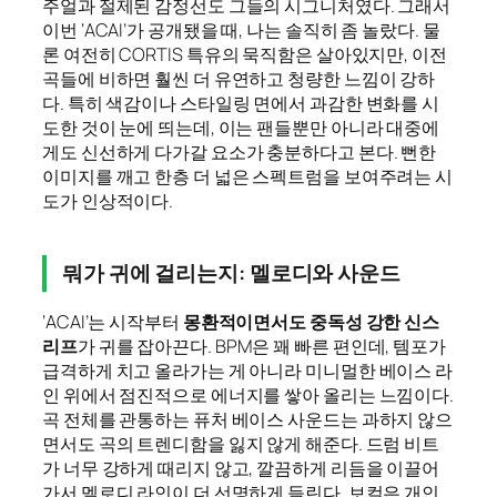
주얼과 절제된 감정선도 그들의 시그니처였다. 그래서
이번 ‘ACAI’가 공개됐을 때, 나는 솔직히 좀 놀랐다. 물
론 여전히 CORTIS 특유의 묵직함은 살아있지만, 이전
곡들에 비하면 훨씬 더 유연하고 청량한 느낌이 강하
다. 특히 색감이나 스타일링 면에서 과감한 변화를 시
도한 것이 눈에 띄는데, 이는 팬들뿐만 아니라 대중에
게도 신선하게 다가갈 요소가 충분하다고 본다. 뻔한
이미지를 깨고 한층 더 넓은 스펙트럼을 보여주려는 시
도가 인상적이다.
뭐가 귀에 걸리는지: 멜로디와 사운드
‘ACAI’는 시작부터
몽환적이면서도 중독성 강한 신스
리프
가 귀를 잡아끈다. BPM은 꽤 빠른 편인데, 템포가
급격하게 치고 올라가는 게 아니라 미니멀한 베이스 라
인 위에서 점진적으로 에너지를 쌓아 올리는 느낌이다.
곡 전체를 관통하는 퓨처 베이스 사운드는 과하지 않으
면서도 곡의 트렌디함을 잃지 않게 해준다. 드럼 비트
가 너무 강하게 때리지 않고, 깔끔하게 리듬을 이끌어
가서 멜로디 라인이 더 선명하게 들린다. 보컬은 개인