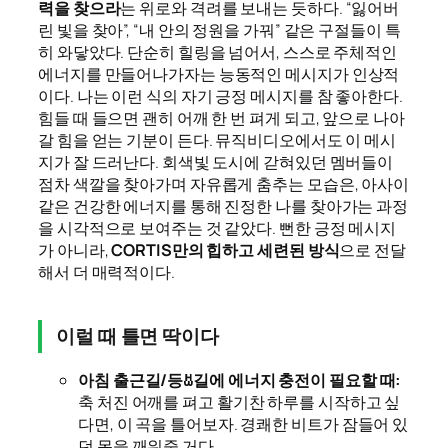
력을 찾으라
는 위로와 격려를 보내는 듯하다. “잃어버
린 빛을 찾아”, “내 안의 정원을 가꿔” 같은 구절들이 특
히 와닿았다. 단순히 힐링을 넘어서, 스스로 주체적인
에너지를 만들어나가자는 능동적인 메시지가 인상적
이다. 나는 이런 식의 자기 긍정 메시지를 참 좋아한다.
힘들 때 들으면 괜히 어깨 한 번 펴게 되고, 앞으로 나아
갈 힘을 얻는 기분이 든다. 뮤직비디오에서도 이 메시
지가 잘 드러난다. 회색빛 도시에 갇혀있던 멤버들이
점차 색깔을 찾아가며 자유롭게 춤추는 모습은, 아사이
같은 건강한 에너지를 통해 진정한 나를 찾아가는 과정
을 시각적으로 보여주는 것 같았다. 뻔한 긍정 메시지
가 아니라,
CORTIS만의 힙하고 세련된 방식
으로 전달
해서 더 매력적이다.
이럴 때 틀면 딱이다
아침 출근길/등ꀠ길에 에너지 충전이 필요할 때:
축 처진 어깨를 펴고 활기찬 하루를 시작하고 싶
다면, 이 곡을 틀어보자. 경쾌한 비트가 잠들어 있
던 몸을 깨워줄 거다.