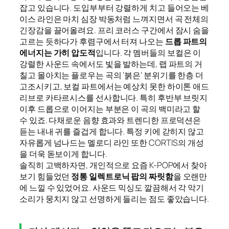
잡고 있습니다. 도입부부터 강렬하게 치고 들어오는 베
이스 라인은 마치 심장 박동처럼 느껴지면서 곡 전체의
긴장감을 끌어올려요. 프리 코러스 구간에서 잠시 숨을
고르는 듯하다가 후렴구에서 터져 나오는
드롭 파트의
에너지는 가히 압도적
입니다. 각 멤버들의 보컬은 이
강렬한 사운드 속에서도 빛을 발하는데, 랩 파트의 거
칠고 몰아치는 플로우는 곡의 ‘붉은’ 분위기를 한층 더
고조시키고, 보컬 파트에서는 예상치 못한 하이톤 애드
리브로 카타르시스를 선사합니다. 특히 후반부 브릿지
이후 드롭으로 이어지는 부분은 이 곡의 백미라고 할
수 있죠. 다채로운 음향 효과와 트렌디한 프로덕션은
듣는 내내 귀를 즐겁게 합니다. 특정 키에 갇히지 않고
자유롭게 넘나드는 멜로디 라인 또한 CORTIS의 개성
을 더욱 돋보이게 합니다.
솔직히 고백하자면, 개인적으로 요즘 K-POP에서 찾아
보기 힘들었던
정통 일렉트로닉 팝의 짜릿함
을 오랜만
에 느낄 수 있었어요. 사운드 믹싱도 깔끔해서 각 악기
소리가 뭉치지 않고 선명하게 들리는 점도 좋았습니다.