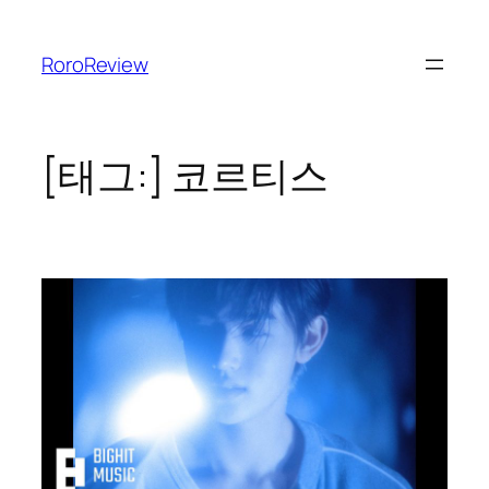
콘
텐
RoroReview
츠
로
바
로
[태그:]
코르티스
가
기