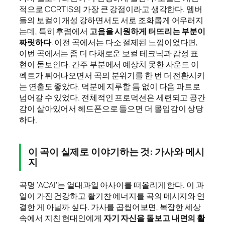
적으로 CORTIS의 가장 큰 강점이라고 생각한다. 멤버
들의 보컬이 개성 강하면서도 서로 조화롭게 어우러지
는데, 특히 후렴에서
고음을 시원하게 터뜨리는 부분이
짜릿하다
. 이전 곡에서는 다소 절제된 느낌이었다면,
이번 곡에서는 좀 더 다채로운 보컬 테크닉과 감정 표
현이 돋보인다. 간주 부분에서 예상치 못한 사운드 이
펙트가 튀어나오면서 곡의 분위기를 한 번 더 전환시키
는 연출도 좋았다. 덕분에 지루할 틈 없이 다음 파트로
넘어갈 수 있었다. 전체적인 프로덕션은 세련되고 공간
감이 살아있어서 헤드폰으로 들으면 더 몰입감이 상당
하다.
이 곡이 실제로 이야기하는 것: 가사와 메시
지
곡명 ‘ACAI’는 열대과일 아사이를 떠올리게 한다. 이 과
일이 가진 건강하고 활기찬 에너지를 곡의 메시지와 연
결한 게 아닐까 싶다. 가사를 곱씹어보면, 복잡한 세상
속에서 지친 현대인에게
자기 자신을 돌보고 내면의 활