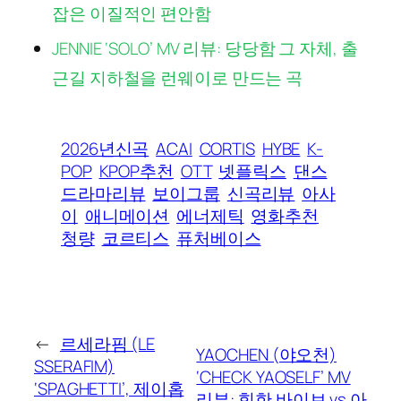
잡은 이질적인 편안함
JENNIE ‘SOLO’ MV 리뷰: 당당함 그 자체, 출
근길 지하철을 런웨이로 만드는 곡
2026년신곡
ACAI
CORTIS
HYBE
K-
POP
KPOP추천
OTT
넷플릭스
댄스
드라마리뷰
보이그룹
신곡리뷰
아사
이
애니메이션
에너제틱
영화추천
청량
코르티스
퓨처베이스
←
르세라핌 (LE
YAOCHEN (야오천)
SSERAFIM)
‘CHECK YAOSELF’ MV
‘SPAGHETTI’, 제이홉
리뷰: 힙한 바이브 vs 아