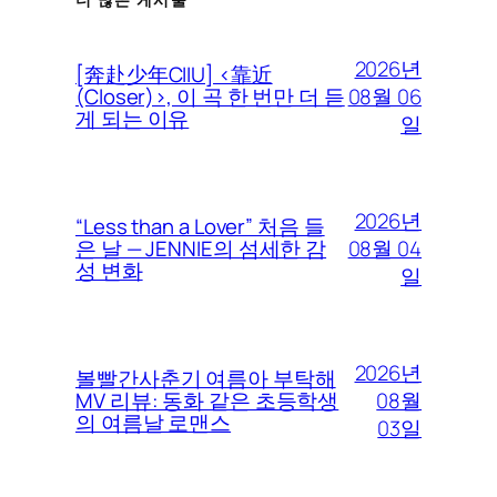
2026년
[奔赴少年CIIU] <靠近
08월 06
(Closer)>, 이 곡 한 번만 더 듣
게 되는 이유
일
2026년
“Less than a Lover” 처음 들
08월 04
은 날 — JENNIE의 섬세한 감
성 변화
일
2026년
볼빨간사춘기 여름아 부탁해
08월
MV 리뷰: 동화 같은 초등학생
의 여름날 로맨스
03일