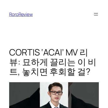
콘
텐
RoroReview
츠
로
바
로
가
기
CORTIS ‘ACAI’ MV 리
뷰: 묘하게 끌리는 이 비
트, 놓치면 후회할 걸?