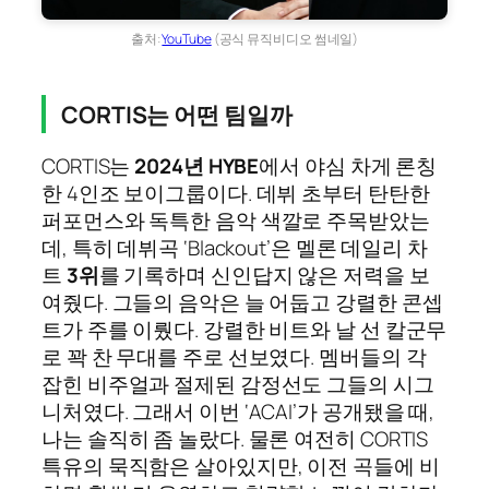
출처:
YouTube
(공식 뮤직비디오 썸네일)
CORTIS는 어떤 팀일까
CORTIS는
2024년 HYBE
에서 야심 차게 론칭
한 4인조 보이그룹이다. 데뷔 초부터 탄탄한
퍼포먼스와 독특한 음악 색깔로 주목받았는
데, 특히 데뷔곡 ‘Blackout’은 멜론 데일리 차
트
3위
를 기록하며 신인답지 않은 저력을 보
여줬다. 그들의 음악은 늘 어둡고 강렬한 콘셉
트가 주를 이뤘다. 강렬한 비트와 날 선 칼군무
로 꽉 찬 무대를 주로 선보였다. 멤버들의 각
잡힌 비주얼과 절제된 감정선도 그들의 시그
니처였다. 그래서 이번 ‘ACAI’가 공개됐을 때,
나는 솔직히 좀 놀랐다. 물론 여전히 CORTIS
특유의 묵직함은 살아있지만, 이전 곡들에 비