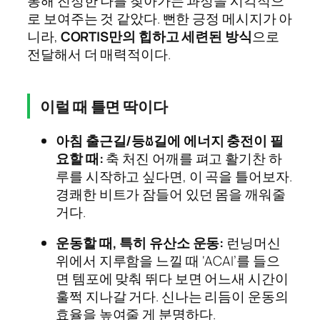
통해 진정한 나를 찾아가는 과정을 시각적으
로 보여주는 것 같았다. 뻔한 긍정 메시지가 아
니라,
CORTIS만의 힙하고 세련된 방식
으로
전달해서 더 매력적이다.
이럴 때 틀면 딱이다
아침 출근길/등ꀠ길에 에너지 충전이 필
요할 때:
축 처진 어깨를 펴고 활기찬 하
루를 시작하고 싶다면, 이 곡을 틀어보자.
경쾌한 비트가 잠들어 있던 몸을 깨워줄
거다.
운동할 때, 특히 유산소 운동:
런닝머신
위에서 지루함을 느낄 때 ‘ACAI’를 들으
면 템포에 맞춰 뛰다 보면 어느새 시간이
훌쩍 지나갈 거다. 신나는 리듬이 운동의
효율을 높여줄 게 분명하다.