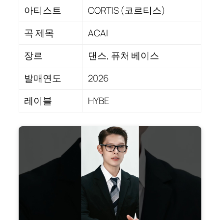
아티스트
CORTIS (코르티스)
곡 제목
ACAI
장르
댄스, 퓨처 베이스
발매연도
2026
레이블
HYBE